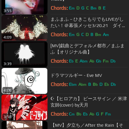
Chords:
E
D
G
C
B
B
E
m
m
3:55
まふまふ－ひきこもりでもLIVEがし
たい！＠幕張メッセ3/20.21 ダイジ
ェスト映像
Chords:
E
G
C
D
B
B
A
m
m
m
4:09
[MV]戯曲とデフォルメ都市／まふま
ふ【オリジナル曲】
Chords:
E
E
A
A
G
F
D
b
bm
b
b
m
b
3:39
ドラマツルギー - Eve MV
Chords:
E
A
B
B
D
E
D
bm
bm
b
b
b
4:06
☪【ヒロアカ】 ピースサイン ／ 米津
玄師(cover) by天月
Chords:
C
B
E
A
G
F
F
m
b
b
b
m
3:58
【MV】夕立ち／After the Rain【そ