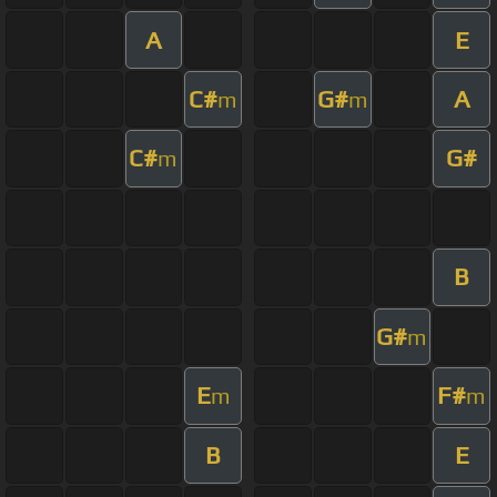
A
E
C#
G#
A
m
m
C#
G#
m
B
G#
m
E
F#
m
m
B
E