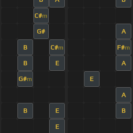
C#
m
G#
A
B
C#
F#
m
m
B
E
A
G#
E
m
A
B
E
B
E