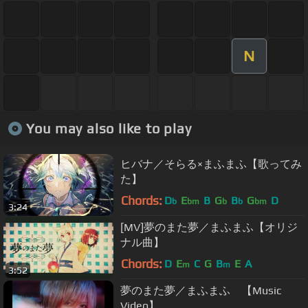
N
You may also like to play
ヒバナ／そらる×まふまふ【歌ってみ
た】
Chords:
D
E
B
G
B
G
D
b
bm
b
b
bm
3:24
[MV]夢のまた夢／まふまふ【オリジ
ナル曲】
Chords:
D
E
C
G
B
E
A
m
m
3:52
夢のまた夢／まふまふ 【Music
Video】