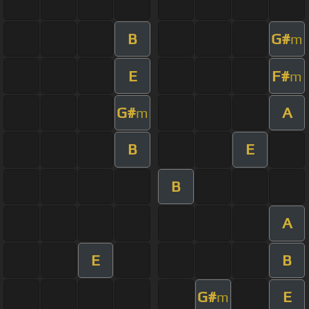
B
G#
m
E
F#
m
G#
A
m
B
E
B
A
E
B
G#
E
m