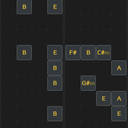
B
E
B
E
F#
B
C#
m
B
A
B
G#
m
E
A
B
E