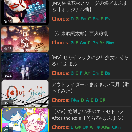
[MV]林檎花火とソーダの海／まふま
ふ【オリジナル曲】
Chords:
D
G
E
C
B
E
E
m
m
b
3:48
【伊東歌詞太郎】百火繚乱
Chords:
G
F
A
C
G
A
B
m
b
b
bm
4:46
[MV] セカイシックに少年少女／そら
る×まふまふ
Chords:
G
C
F
A
D
E
B
m
m
b
3:44
アウトサイダー／まふまふ×天月【歌
ってみた】
Chords:
F#
D
A
E
B
C#
m
3:29
【MV】絶対よい子のエトセトラ／
After the Rain【そらる×まふまふ】
Chords:
E
G#
C#
A
F#
A#
C#
m
m
2:53