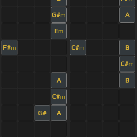
G#
A
m
E
m
F#
C#
B
m
m
C#
m
A
B
C#
m
G#
A