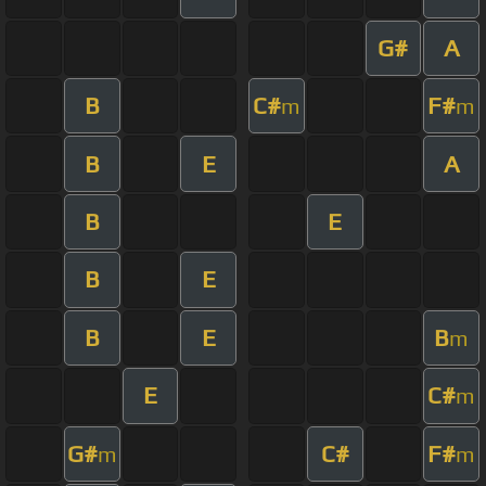
G#
A
B
C#
F#
m
m
B
E
A
B
E
B
E
B
E
B
m
E
C#
m
G#
C#
F#
m
m