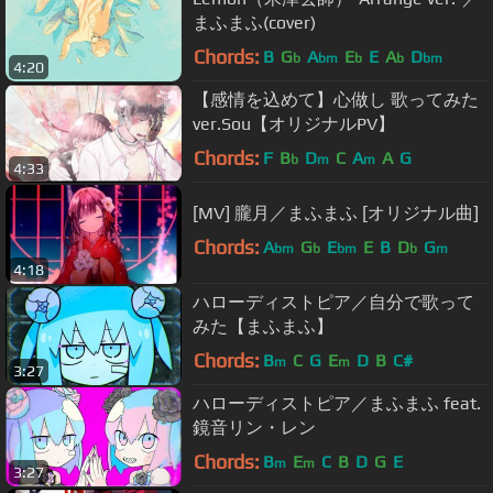
まふまふ(cover)
Chords:
B
G
A
E
E
A
D
b
bm
b
b
bm
4:20
【感情を込めて】心做し 歌ってみた
ver.Sou【オリジナルPV】
Chords:
F
B
D
C
A
A
G
b
m
m
4:33
[MV] 朧月／まふまふ [オリジナル曲]
Chords:
A
G
E
E
B
D
G
bm
b
bm
b
m
4:18
ハローディストピア／自分で歌って
みた【まふまふ】
Chords:
B
C
G
E
D
B
C#
m
m
3:27
ハローディストピア／まふまふ feat.
鏡音リン・レン
Chords:
B
E
C
B
D
G
E
m
m
3:27