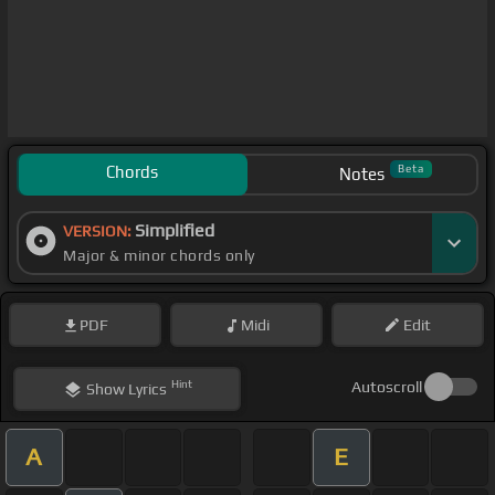
Chords
Beta
Notes
Simplified
VERSION:
Major & minor chords only
PDF
Midi
Edit
Hint
Autoscroll
Show
Lyrics
A
E