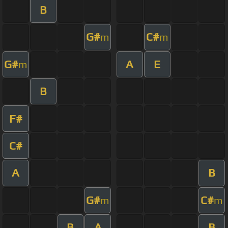
B
G#
C#
m
m
G#
A
E
m
B
F#
C#
A
B
G#
C#
m
m
B
A
B