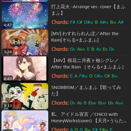
打上花火 -Arrange ver.-cover【まふ
まふ】
Chords:
F#
C#
D#
B
A#
B
A#
m
m
m
4:47
[MV] わすれられんぼ／After the
Rain[そらる×まふまふ]
Chords:
G
A
E
B
A
E
D
b
bm
b
b
b
3:24
【MV】桜花ニ月夜ト袖シグレ／
After the Rain ［そらる×まふまふ］
Chords:
E
A
F#
D
C#
C#
B
m
m
m
4:43
SNOBBISM／まふまふ【歌ってみ
た】
Chords:
D
A
B
E
B
G
A
b
b
bm
bm
b
bm
3:33
私、アイドル宣言 ／CHiCO with
HoneyWorks(cover) 【天月×うらたぬ
き】
Chords:
A
D
G
B
F#
F#
E
m
m