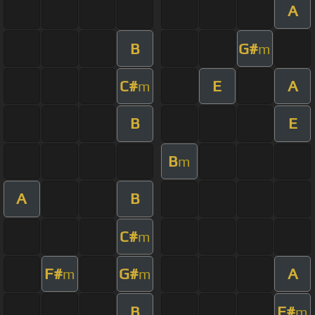
A
B
G#
m
C#
E
A
m
B
E
B
m
A
B
C#
m
F#
G#
A
m
m
B
F#
m