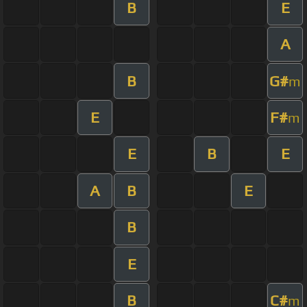
B
E
A
B
G#
m
E
F#
m
E
B
E
A
B
E
B
E
B
C#
m