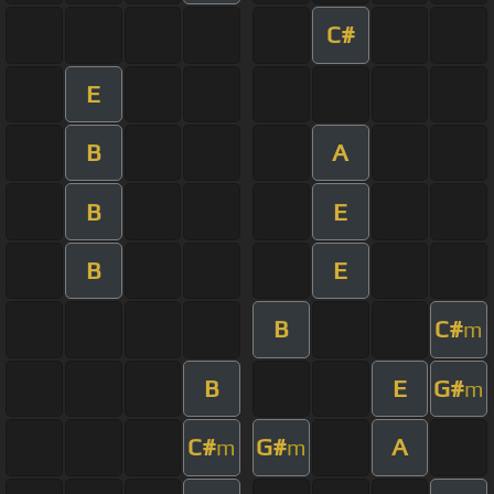
C#
E
B
A
B
E
B
E
B
C#
m
B
E
G#
m
C#
G#
A
m
m