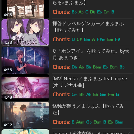
らる×まふまふ】
Chords:
B
A
C
D
E
C
B
b
b
b
b
m
4:05
拝啓ドッペルゲンガー／まふまふ
【歌ってみた】
Chords:
D
C#
B
A
F#
E
F#
m
m
m
4:28
☪『ホシアイ』 を歌ってみた。by天
月-あまつき-
Chords:
D
A
G
B
E
E
B
b
b
b
bm
b
bm
b
4:56
[MV] Nectar／まふまふ feat. nqrse
[オリジナル曲]
Chords:
C
B
A
E
G
F
G
m
b
b
b
m
m
4:49
猛独が襲う／まふまふ【歌ってみ
た】
Chords:
E
A
G
E
B
E
G
bm
b
bm
b
bm
4:32
Lemon（米津玄師）-Arrange ver.-／