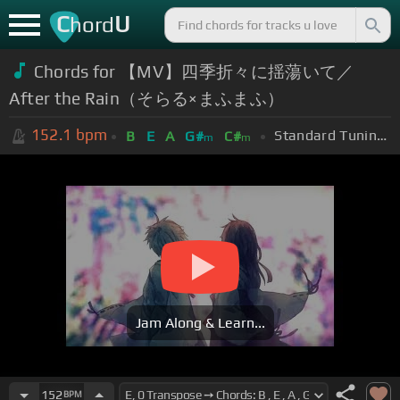
C
U
hord
Chords for 【MV】四季折々に揺蕩いて／
After the Rain（そらる×まふまふ）
152.1
bpm
Standard Tuning (EADGBE)
B
E
A
G#
C#
m
m
Jam Along & Learn...
152
BPM