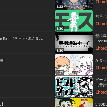
Chord
3:23
彗星ハ
Chord
3:30
聖槍爆裂ボ
e Rain（そらる×まふまふ）
- reru
Chord
3:30
曲]
かまっ
Chord
4:57
ビースト
【音街ウ
Chord
3:21
o】
SNO