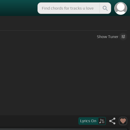
Show
Tuner
Lyrics
On