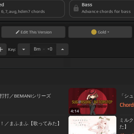
ed
Bass
s 6,7,aug,hdim7 chords
Advance chords for bass
Edit
This Version
Gold
.
Bm
+0
Key:
打／BEMANIシリーズ
「シュ
Chord
4:14
ミルク
！／まふまふ【歌ってみた】
た】