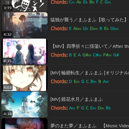
Chords:
C
A
E
B
F
C
G
m
b
b
b
m
3:19
猛独が襲う／まふまふ【歌ってみた】
Chords:
E
A
G
E
B
E
G
bm
b
bm
b
bm
4:32
【MV】四季折々に揺蕩いて／After th
Chords:
B
E
A
G#
C#
F#
G#
m
m
m
4:35
[MV] 輪廻転生／まふまふ [オリジナル
Chords:
D
E
G
C
B
B
A
m
m
m
4:03
[MV] 鏡花水月／まふまふ
Chords:
A
F
G
C
E
D
B
m
m
m
b
4:34
夢のまた夢／まふまふ 【Music Vide