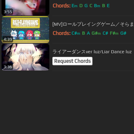
Chords:
E
D
G
C
B
B
E
m
m
3:55
[MV]ロールプレイングゲーム／そら
Chords:
C#
B
A
G#
C#
F#
G#
m
m
m
4:39
ライアーダンスver luz/Liar Dance luz
Request Chords
3:36
About ChordU
Features
Term