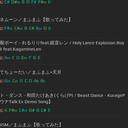
s:
C#
D#
B
D
F#
F#
E
m
m
ネムーン／まふまふ【歌ってみた】
s:
F#
C#
B
C#
B
D
E
m
m
m
ーイ - れるりりfeat.鏡音レン / Holy Lance Explosion Boy
lili feat.KagamineLen
s:
A
C
D
E
F
G
E
m
m
てちょーだい／まふまふ×天月
s:
G
C
G
C
D
A
B
m
m
b
b
・ダンス - 和田たけあき(くらげP) / Beast Dance - KurageP
ナTalk Ex Demo Song】
s:
A
F#
C#
G#
B
C#
E
m
m
BBISM／まふまふ【歌ってみた】