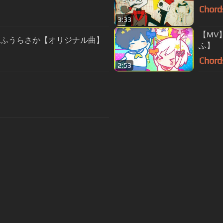
Chord
3:33
【MV
まふうらさか【オリジナル曲】
ふ】
Chord
2:53
s Of Use
Privacy Policy
Cancellation & Refund Policy
Made with love and passion for music
Follow us on
Facebook