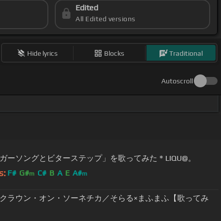
Edited
All Edited versions
Hide lyrics
Blocks
Traditional
Autoscroll
ガーソングとビターステップ」を歌ってみた＊LIQU@。
s:
F#
G#
C#
B
A
E
A#
m
m
クラウン・オン・ソーネチカ／そらる×まふまふ【歌ってみ