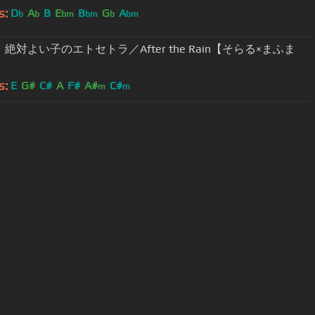
s:
D
A
B
E
B
G
A
b
b
bm
bm
b
bm
】絶対よい子のエトセトラ／After the Rain【そらる×まふま
s:
E
G#
C#
A
F#
A#
C#
m
m
User Manual
Customer Support