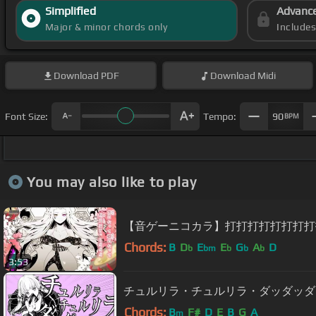
Simplified
Advanc
Major & minor chords only
Include
Download
PDF
Download
Midi
Font Size:
Tempo:
90
BPM
You may also like to play
【音ゲーニコカラ】打打打打打打打打打
Chords:
B
D
E
E
G
A
D
b
bm
b
b
b
3:53
チュルリラ・チュルリラ・ダッダッダ
Chords:
B
F#
D
E
B
G
A
m