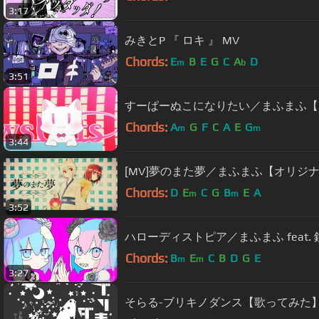
3:17
みきとP 『 ロキ 』 MV
Chords:
E
B
E
G
C
A
D
m
b
3:51
すーぱーぬこになりたい／まふまふ【
Chords:
A
G
F
C
A
E
G
m
m
3:44
[MV]夢のまた夢／まふまふ【オリジ
Chords:
D
E
C
G
B
E
A
m
m
3:52
ハローディストピア／まふまふ feat.
Chords:
B
E
C
B
D
G
E
m
m
3:27
そらる-ブリキノダンス【歌ってみた