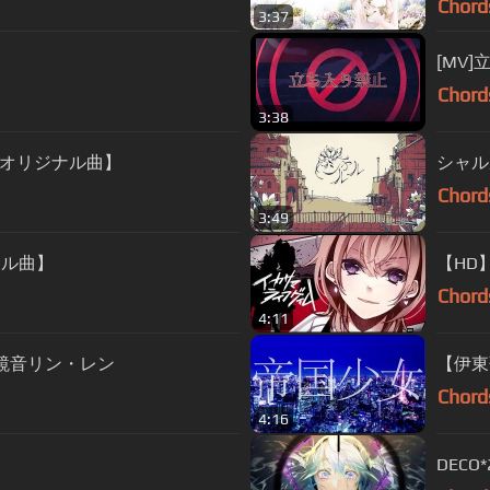
Chord
3:37
[MV
Chord
3:38
オリジナル曲】
シャルル v
Chord
3:49
ナル曲】
【HD】
Chord
4:11
 鏡音リン・レン
【伊東
Chord
4:16
】
DECO*