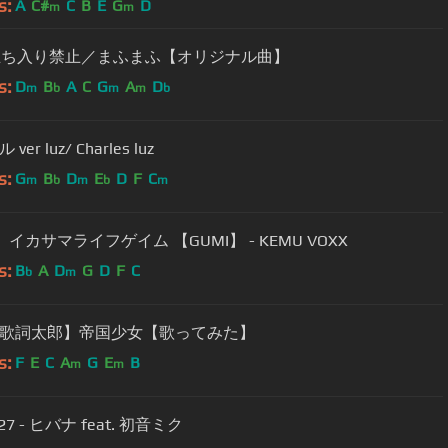
s:
A
C#
C
B
E
G
D
m
m
]立ち入り禁止／まふまふ【オリジナル曲】
s:
D
B
A
C
G
A
D
m
b
m
m
b
er luz/ Charles luz
s:
G
B
D
E
D
F
C
m
b
m
b
m
 イカサマライフゲイム 【GUMI】 - KEMU VOXX
s:
B
A
D
G
D
F
C
b
m
歌詞太郎】帝国少女【歌ってみた】
s:
F
E
C
A
G
E
B
m
m
27 - ヒバナ feat. 初音ミク