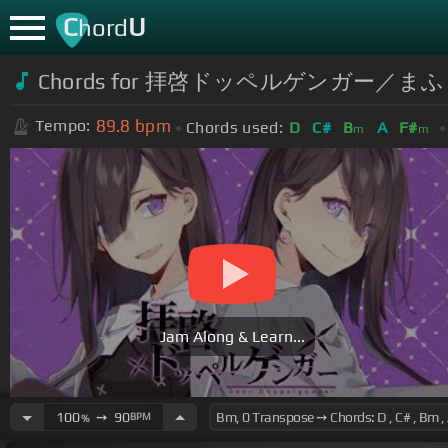
C
U
hord
Chords for 拝啓ドッペルゲンガー／
89.8
bpm
Tempo:
Chords used:
D
C#
B
A
F#
m
m
Jam Along & Learn...
100
➙
90
BPM
%