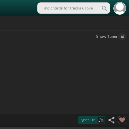
Show
Tuner
Lyrics
On