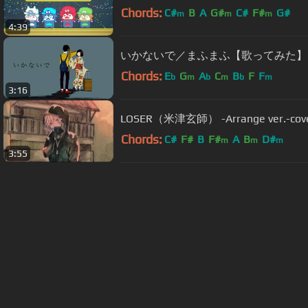
Chords:
C#
B
A
G#
C#
F#
G#
m
m
m
4:39
いかないで／まふまふ【歌ってみた】
Chords:
E
G
A
C
B
F
F
b
m
b
m
b
m
3:16
LOSER（米津玄師） -Arrange ver.-
Chords:
C#
F#
B
F#
A
B
D#
m
m
m
3:55
About ChordU
Features
Term