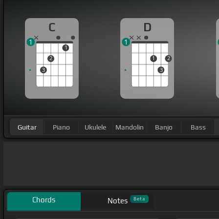
C
D
1
1
1
2
1
2
3
3
Guitar
Piano
Ukulele
Mandolin
Banjo
Bass
Chords
Beta
Notes