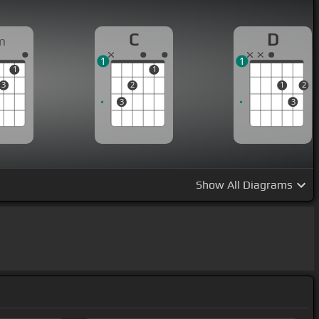
C
D
m
1
1
1
1
3
2
1
2
3
3
Show
All Diagrams