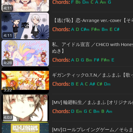
Chords:
F
B
D
C
A
A
G
b
m
m
4:11
【逃げ恥】恋-Arrange ver.-cove
Chords:
A
D
C#
F#
B
E
C#
m
m
m
4:11
私、アイドル宣言 ／CHiCO with Honey
ぬき】
Chords:
A
D
G
B
F#
F#
E
m
m
4:28
ギガンティックO.T.N／まふまふ【歌
Chords:
B
E
A
C
A#
C#
D
m
3:22
[MV] 輪廻転生／まふまふ [オリジナル
Chords:
D
E
G
C
B
B
A
m
m
m
4:03
[MV]ロールプレイングゲーム／そら