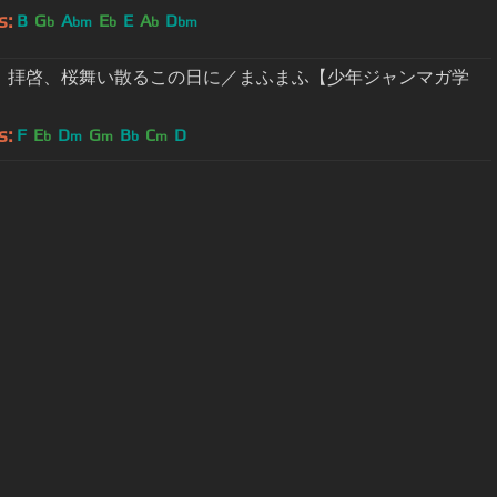
s:
B
G
A
E
E
A
D
b
bm
b
b
bm
】拝啓、桜舞い散るこの日に／まふまふ【少年ジャンマガ学
s:
F
E
D
G
B
C
D
b
m
m
b
m
User Manual
Customer Support