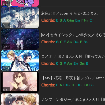
3:24
灰色と青／cover そらる×まふまふ
Chords:
E
B
A
C#
E
F#
C
m
m
m
5:35
[MV] セカイシックに少年少女／そら
Chords:
G
C
F
A
D
E
B
m
m
b
3:44
ロメオ ／ まふまふ×天月 【歌ってみ
Chords:
C
G
F
A
E
D
E
m
m
m
3:42
【MV】桜花ニ月夜ト袖シグレ／After t
Chords:
E
A
F#
D
C#
C#
B
m
m
m
4:43
ノンファンタジー／まふまふ×天月【