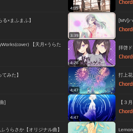
Chord
4:05
r【そらる×まふまふ】
[MV
Chord
3:39
Works(cover) 【天月×うらた
拝啓ド
Chord
4:28
ってみた】
打上花火
Chord
4:47
曲]
【３月の
Chord
4:47
まふうらさか【オリジナル曲】
Lemo