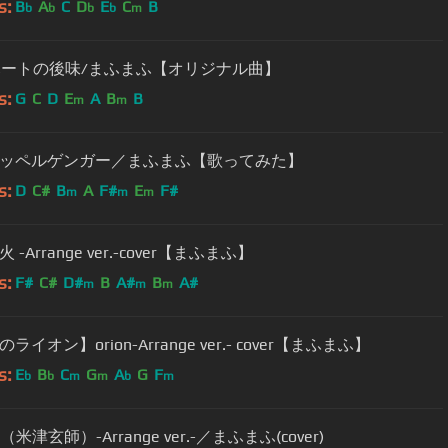
s:
B
A
C
D
E
C
B
b
b
b
b
m
]ハートの後味/まふまふ【オリジナル曲】
s:
G
C
D
E
A
B
B
m
m
ッペルゲンガー／まふまふ【歌ってみた】
s:
D
C#
B
A
F#
E
F#
m
m
m
 -Arrange ver.-cover【まふまふ】
s:
F#
C#
D#
B
A#
B
A#
m
m
m
ライオン】orion-Arrange ver.- cover【まふまふ】
s:
E
B
C
G
A
G
F
b
b
m
m
b
m
n（米津玄師）-Arrange ver.-／まふまふ(cover)