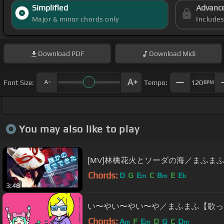
Simplified
Advanc
Major & minor chords only
Include
Download
PDF
Download
Midi
Font Size:
Tempo:
120
BPM
You may also like to play
[MV]林檎花火とソーダの海／まふま
Chords:
D
G
E
C
B
E
E
m
m
b
3:48
い〜やい〜やい〜や／まふまふ【歌っ
Chords:
A
F
E
D
G
C
D
m
m
m