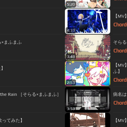
5:20
【MV】
Chord
4:33
る×まふまふ
そらる
Chord
3:49
【MV
た】
ふ】
Chord
2:53
he Rain ［そらる×まふまふ］
病名は
Chord
3:53
歌ってみた】
【MV】