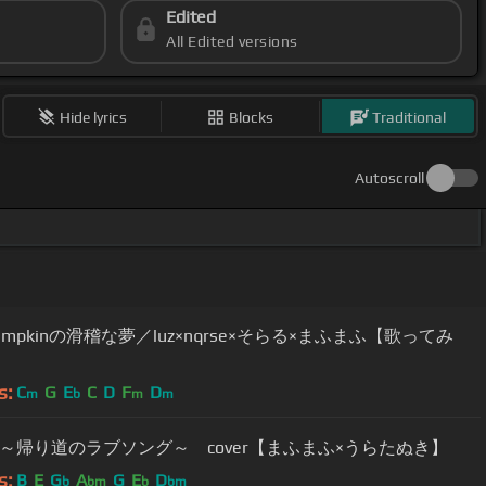
Edited
All Edited versions
Hide lyrics
Blocks
Traditional
Autoscroll
Pumpkinの滑稽な夢／luz×nqrse×そらる×まふまふ【歌ってみ
s:
C
G
E
C
D
F
D
m
b
m
m
～帰り道のラブソング～ cover【まふまふ×うらたぬき】
s:
B
E
G
A
G
E
D
b
bm
b
bm