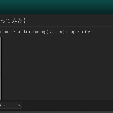
ふ【歌ってみた】
Tuning:
Standard Tuning (EADGBE)
Capo:
+0
fret