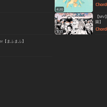
Chord
4:20
【MV
園】
Chord
3:55
cover【まふまふ】
s Of Use
Privacy Policy
Cancellation & Refund Policy
Made with love and passion for music
Follow us on
Facebook