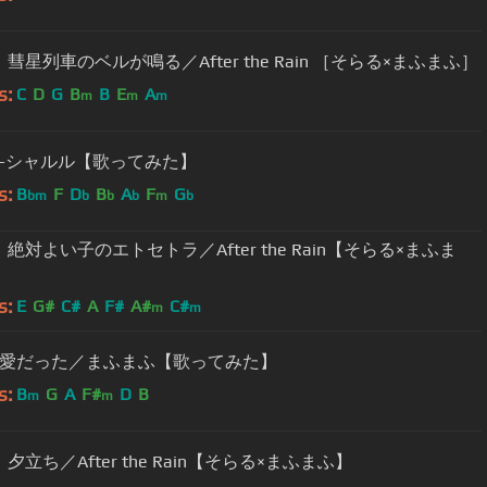
彗星列車のベルが鳴る／After the Rain ［そらる×まふまふ］
s:
C
D
G
B
B
E
A
m
m
m
-シャルル【歌ってみた】
s:
B
F
D
B
A
F
G
bm
b
b
b
m
b
】絶対よい子のエトセトラ／After the Rain【そらる×まふま
s:
E
G#
C#
A
F#
A#
C#
m
m
愛だった／まふまふ【歌ってみた】
s:
B
G
A
F#
D
B
m
m
夕立ち／After the Rain【そらる×まふまふ】