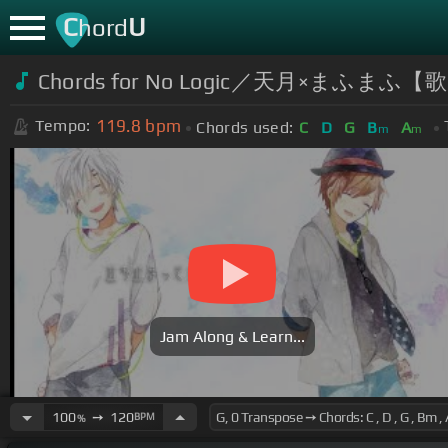
C
U
hord
Chords for No Logic／天月×まふま
119.8
bpm
Tempo:
Chords used:
C
D
G
B
A
m
m
Jam Along & Learn...
100
➙
120
BPM
%