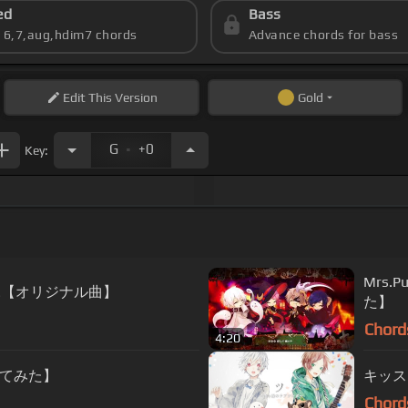
ed
Bass
s 6,7,aug,hdim7 chords
Advance chords for bass
Edit
This Version
Gold
.
G
+0
Key:
Mrs.
ふ【オリジナル曲】
た】
Chord
4:20
てみた】
キッス
Chord