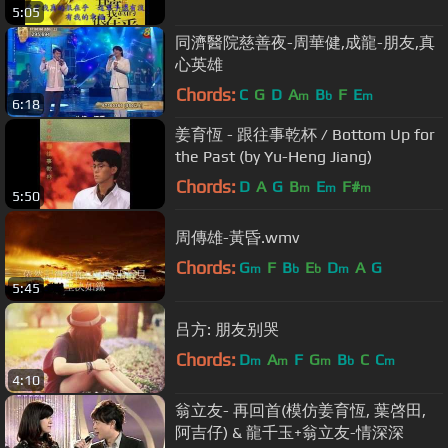
5:05
同濟醫院慈善夜-周華健,成龍-朋友,真
心英雄
Chords:
C
G
D
A
B
F
E
m
b
m
6:18
姜育恆 - 跟往事乾杯 / Bottom Up for
the Past (by Yu-Heng Jiang)
Chords:
D
A
G
B
E
F#
m
m
m
5:50
周傳雄-黃昏.wmv
Chords:
G
F
B
E
D
A
G
m
b
b
m
5:45
吕方: 朋友别哭
Chords:
D
A
F
G
B
C
C
m
m
m
b
m
4:10
翁立友- 再回首(模仿姜育恆, 葉啓田,
阿吉仔) & 龍千玉+翁立友-情深深