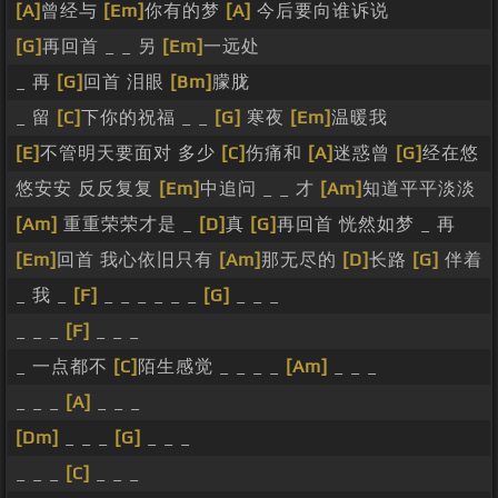
[A]
曾经与
[Em]
你有的梦
[A]
今后要向谁诉说
[G]
再回首 _ _ 另
[Em]
一远处
_ 再
[G]
回首 泪眼
[Bm]
朦胧
_ 留
[C]
下你的祝福 _ _
[G]
寒夜
[Em]
温暖我
[E]
不管明天要面对 多少
[C]
伤痛和
[A]
迷惑曾
[G]
经在悠
悠安安 反反复复
[Em]
中追问 _ _ 才
[Am]
知道平平淡淡
[Am]
重重荣荣才是 _
[D]
真
[G]
再回首 恍然如梦 _ 再
[Em]
回首 我心依旧只有
[Am]
那无尽的
[D]
长路
[G]
伴着
_ 我 _
[F]
_ _ _ _ _ _
[G]
_ _ _
_ _ _
[F]
_ _ _
_ 一点都不
[C]
陌生感觉 _ _ _ _
[Am]
_ _ _
_ _ _
[A]
_ _ _
[Dm]
_ _ _
[G]
_ _ _
_ _ _
[C]
_ _ _