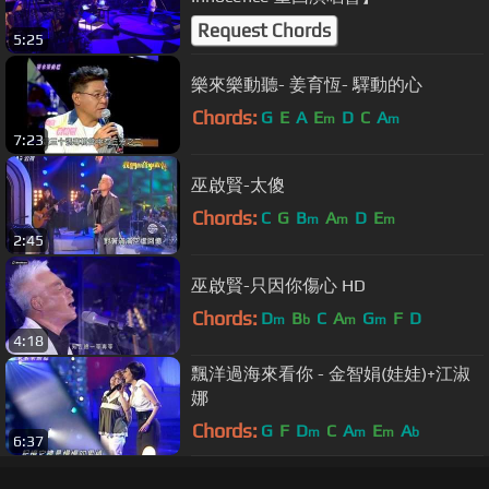
Request Chords
5:25
樂來樂動聽- 姜育恆- 驛動的心
Chords:
G
E
A
E
D
C
A
m
m
7:23
巫啟賢-太傻
Chords:
C
G
B
A
D
E
m
m
m
2:45
巫啟賢-只因你傷心 HD
Chords:
D
B
C
A
G
F
D
m
b
m
m
4:18
飄洋過海來看你 - 金智娟(娃娃)+江淑
娜
Chords:
G
F
D
C
A
E
A
m
m
m
b
6:37