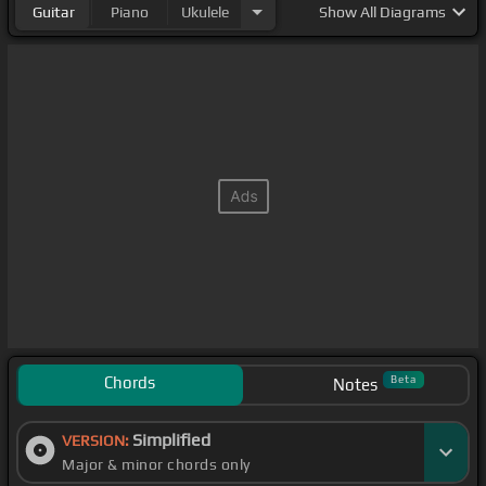
Guitar
Piano
Ukulele
Show
All Diagrams
Chords
Beta
Notes
Simplified
VERSION:
Major & minor chords only