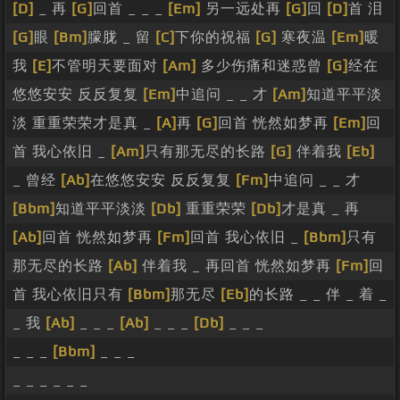
[D]
_ 再
[G]
回首 _ _ _
[Em]
另一远处再
[G]
回
[D]
首 泪
[G]
眼
[Bm]
朦胧 _ 留
[C]
下你的祝福
[G]
寒夜温
[Em]
暖
我
[E]
不管明天要面对
[Am]
多少伤痛和迷惑曾
[G]
经在
悠悠安安 反反复复
[Em]
中追问 _ _ 才
[Am]
知道平平淡
淡 重重荣荣才是真 _
[A]
再
[G]
回首 恍然如梦再
[Em]
回
首 我心依旧 _
[Am]
只有那无尽的长路
[G]
伴着我
[Eb]
_ 曾经
[Ab]
在悠悠安安 反反复复
[Fm]
中追问 _ _ 才
[Bbm]
知道平平淡淡
[Db]
重重荣荣
[Db]
才是真 _ 再
[Ab]
回首 恍然如梦再
[Fm]
回首 我心依旧 _
[Bbm]
只有
那无尽的长路
[Ab]
伴着我 _ 再回首 恍然如梦再
[Fm]
回
首 我心依旧只有
[Bbm]
那无尽
[Eb]
的长路 _ _ 伴 _ 着 _
_ 我
[Ab]
_ _ _
[Ab]
_ _ _
[Db]
_ _ _
_ _ _
[Bbm]
_ _ _
_ _ _ _ _ _