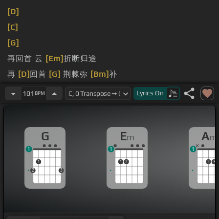
[D]
[C]
[G]
再回首 云
[Em]
折断归途
再
[D]
回首
[G]
荆棘弥
[Bm]
补
今
[C]
夜不会再有
[G]
难舍地
[Em]
久梦
Lyrics
On
101
BPM
G
E
A
m
m
1
1
1
1
1
2
2
3
2
3