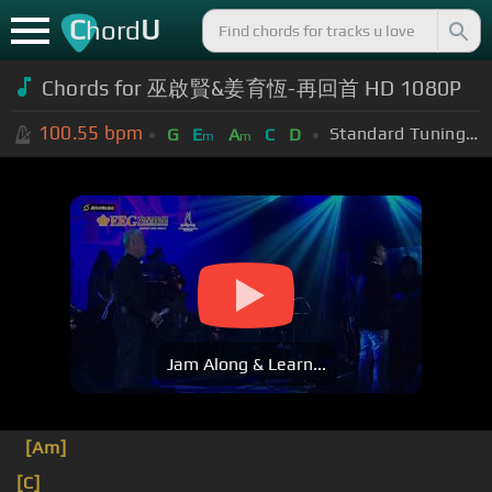
C
U
hord
Chords for 巫啟賢&姜育恆-再回首 HD 1080P
100.55
bpm
Standard Tuning (EADGBE)
G
E
A
C
D
m
m
Jam Along & Learn...
[Am]
[C]