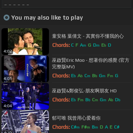
_ _ _ _ _ _
You may also like to play
童安格 葉倩文 - 其實你不懂我的心
Chords:
C
F
A
G
D
E
D
m
m
b
4:02
巫啟賢Eric Moo - 想著你的感覺 (官方
完整版MV)
Chords:
E
A
C
B
G
F
G
b
b
m
b
m
m
4:01
巫啟賢&鄭俊弘-朋友啊朋友 HD
Chords:
E
F
B
C
G
A
D
b
m
b
m
m
b
b
4:04
郁可唯 我曾用心爱着你
Chords:
C#
F#
B
D
A
E
C#
m
m
m