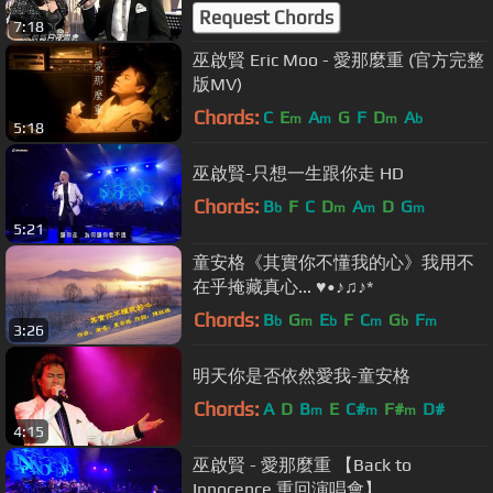
Request Chords
7:18
巫啟賢 Eric Moo - 愛那麼重 (官方完整
版MV)
Chords:
C
E
A
G
F
D
A
m
m
m
b
5:18
巫啟賢-只想一生跟你走 HD
Chords:
B
F
C
D
A
D
G
b
m
m
m
5:21
童安格《其實你不懂我的心》我用不
在乎掩藏真心... ♥•♪♫♪*
Chords:
B
G
E
F
C
G
F
b
m
b
m
b
m
3:26
明天你是否依然愛我-童安格
Chords:
A
D
B
E
C#
F#
D#
m
m
m
4:15
巫啟賢 - 愛那麼重 【Back to
Innocence 重回演唱會】