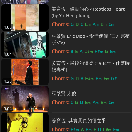
4:32
姜育恆 - 驛動的心 / Restless Heart
(by Yu-Heng Jiang)
Chords:
G
D
C
E
A
B
C
m
m
m
m
4:06
巫啟賢 Eric Moo - 愛情傀儡 (官方完整
版MV)
Chords:
B
E
A
C#
F#
G
E
m
m
m
4:01
姜育恆 - 最後的溫柔 (1984年 - 什麼時
候專輯)
Chords:
G
D
A
F#
B
E
G#
m
m
m
4:25
巫啟賢 太傻
Chords:
C
G
D
E
A
B
C
m
m
m
m
5:01
姜育恆~其實我真的很在乎
Chords:
F#
A
B
E
D
C#
E
m
m
m
m