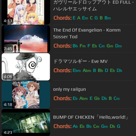
ガヴリールドロップアウト ED FULL -
ハレルヤエッサイム
Chords:
E
A
E
C
G
B
B
m
m
4:13
The End Of Evangelion - Komm
Süsser Tod
Chords:
B
F
F
E
C
G
D
b
m
b
m
m
m
7:45
ドラマツルギー - Eve MV
Chords:
E
A
B
B
D
E
D
bm
bm
b
b
b
4:06
only my railgun
Chords:
E
A
E
G
D
B
C
b
bm
b
b
m
4:18
BUMP OF CHICKEN「Hello,world!」
Chords:
A
E
B
C
G
D
G
b
b
b
m
m
b
4:23