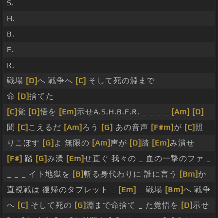
S.
H.
B.
F.
R.
戦場
[D]
へ 戦争へ
[C]
そして死の淵まで
命
[D]
捨てた
[C]
覚
[D]
悟を
[Em]
示せA.S.H.B.F.R. _ _ _ _
[Am]
[D]
聞
[C]
こえるだ
[Am]
ろう
[G]
あの音声
[F#m]
が
[C]
照
りこぼす
[G]
よ 無限の
[Am]
声が
[D]
踏
[Em]
み潰せ
[F#]
踏
[G]
み潰
[Em]
せ直ぐ 我々の _ 血の一撃のファ _
_ _ _ イト地獄を
[B]
斬る身代わりに 誰に言う
[Bm]
か
直視戦は 復帰のタブレット _
[Em]
_ 戦場
[Bm]
へ 戦争
へ
[C]
そして死の
[G]
淵まで命捨て _ た覚悟を
[D]
示せ