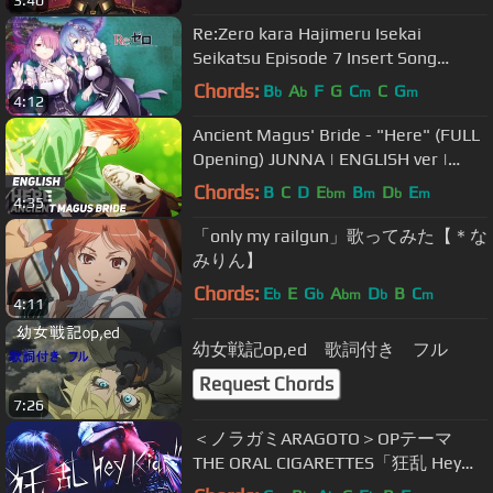
3:40
Re:Zero kara Hajimeru Isekai
Seikatsu Episode 7 Insert Song
「STRAIGHT BET 」
Chords:
B
A
F
G
C
C
G
b
b
m
m
4:12
Ancient Magus' Bride - "Here" (FULL
Opening) JUNNA | ENGLISH ver |
AmaLee
Chords:
B
C
D
E
B
D
E
bm
m
b
m
4:35
「only my railgun」歌ってみた【＊な
みりん】
Chords:
E
E
G
A
D
B
C
b
b
bm
b
m
4:11
幼女戦記op,ed 歌詞付き フル
Request Chords
7:26
＜ノラガミARAGOTO＞OPテーマ
THE ORAL CIGARETTES「狂乱 Hey
Kids!!」MusicVideo