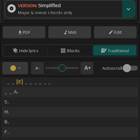
Simplified
てる
[Em]
VERSION:
災いパ
[D]
ウス
[C]
無情
[D]
檻だけ
[G]
いさ
Major & minor chords only
え
[B]
ず
[D]
[Em]
戦場
[Bm]
へ 目指せ
[C]
命
[D]
へ
[Em]
命
[G]
捨てた
[C]
教
[D]
えせよ
[Em]
人生
[Bm]
を
PDF
Midi
Edit
従順を
[C]
そしてその
[D]
魂を
[Em]
全て
[G]
[C]
[D]
[Bm]
[C]
此処に
[D]
築いた
[Em]
り
[Bm]
[C]
[D]
希望
Hide lyrics
Blocks
Traditional
[Em]
も
[D]
山
[C]
する
[D]
憎
[Bm]
しみさ大
[C]
切爆
[D]
発を
[Em]
Autoscroll
_ _
[E]
_ _ _ _ _ _
_ _ A.
S.
H.
B.
F.