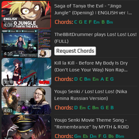
Saga of Tanya the Evil - "Jingo
Jungle" (Opening) | ENGLISH ver |
AmaLee
Chords:
C
G
E
F
E
B
B
m
m
4:08
The8BitDrummer plays Los! Los! Los!
(FULL)
Request Chords
4:50
Kill la Kill - Before My Body Is Dry
(Don't Lose Your Way) Non Rap
Version
Chords:
D
C
B
E
A
E
G
m
m
3:18
Youjo Senki / Los! Los! Los! (Nika
Lenina Russian Version)
Chords:
D
E
C
B
G
E
B
m
m
4:01
Youjo Senki Movie Theme Song -
"Remembrance" by MYTH & ROID
Chords:
G
E
D
F
G
B
B
m
b
m
b
bm