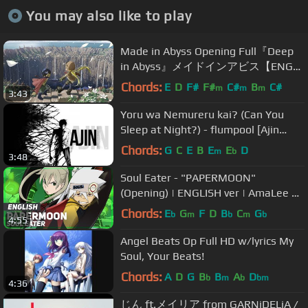
You may also like to play
Made in Abyss Opening Full『Deep
in Abyss』メイドインアビス【ENG
Sub】
Chords:
E
D
F#
F#
C#
B
C#
m
m
m
3:43
Yoru wa Nemureru kai? (Can You
Sleep at Night?) - flumpool [Ajin
Opening]
Chords:
G
C
E
B
E
E
D
m
b
3:48
Soul Eater - "PAPERMOON"
(Opening) | ENGLISH ver | AmaLee &
dj-Jo
Chords:
E
G
F
D
B
C
G
b
m
b
m
b
4:55
Angel Beats Op Full HD w/lyrics My
Soul, Your Beats!
Chords:
A
D
G
B
B
A
D
b
m
b
bm
4:36
じん ft.メイリア from GARNiDELiA /