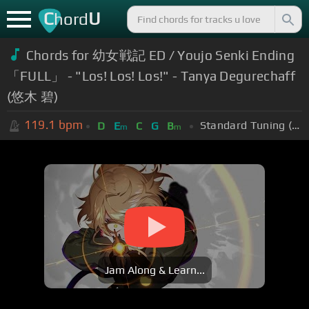
C
U
hord
Chords for 幼女戦記 ED / Youjo Senki Ending
「FULL」 - "Los! Los! Los!" - Tanya Degurechaff
(悠木 碧)
119.1
bpm
Standard Tuning (EADGBE)
D
E
C
G
B
m
m
Jam Along & Learn...