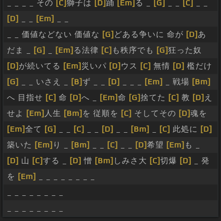
_ _ _ _ その
[C]
獅子は
[D]
踊
[Em]
る _
[G]
_ _
[C]
_ _
[D]
_ _
[Em]
_ _
_ _ 価値などない 価値な
[G]
どある争いに 命が
[D]
あ
だま _
[G]
_
[Em]
る法律
[C]
も秩序でも
[G]
狂った奴
[D]
が続いてる
[Em]
災いパ
[D]
ウス
[C]
無情
[D]
檻だけ
[G]
_ _ いさえ _
[B]
ず _ _
[D]
_ _ _
[Em]
_ 戦場
[Bm]
へ 目指せ
[C]
命
[D]
へ _
[Em]
命
[G]
捨てた
[C]
教
[D]
え
せよ
[Em]
人生
[Bm]
を 従順を
[C]
そしてその
[D]
魂を
[Em]
全て
[G]
_ _
[C]
_ _
[D]
_ _
[Bm]
_
[C]
此処に
[D]
築いた
[Em]
り _
[Bm]
_ _
[C]
_ _
[D]
希望
[Em]
も _
[D]
山
[C]
する _
[D]
憎
[Bm]
しみさ大
[C]
切爆
[D]
_ 発
を
[Em]
_ _ _ _ _ _ _ _
_ _ _ _ _ _ _ _
_ _ _ _ _ _ _ _