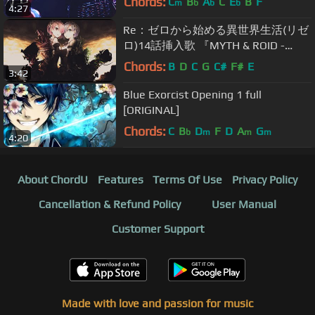
Chords:
C
B
A
C
E
B
F
m
b
b
b
4:27
Re：ゼロから始める異世界生活(リゼ
ロ)14話挿入歌 『MYTH & ROID -
theater D』
Chords:
B
D
C
G
C#
F#
E
3:42
Blue Exorcist Opening 1 full
[ORIGINAL]
Chords:
C
B
D
F
D
A
G
b
m
m
m
4:20
About ChordU
Features
Terms Of Use
Privacy Policy
Cancellation & Refund Policy
User Manual
Customer Support
Made with love and passion for music