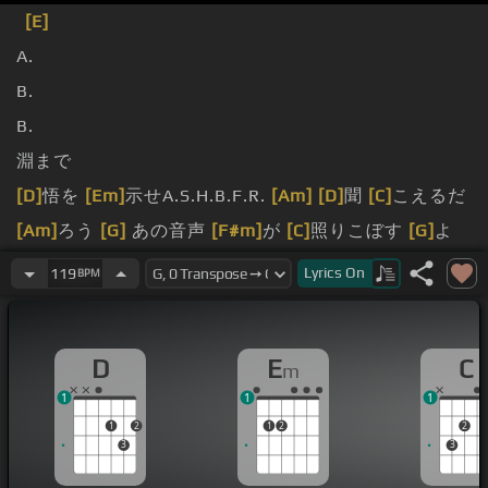
[E]
A.
B.
B.
淵まで
[D]
悟を
[Em]
示せA.S.H.B.F.R.
[Am]
[D]
聞
[C]
こえるだ
[Am]
ろう
[G]
あの音声
[F#m]
が
[C]
照りこぼす
[G]
よ
無限の
[Am]
声が
[D]
踏
[Em]
み潰せ
[F#]
踏
[G]
み潰
Lyrics
On
119
BPM
[Em]
せ直ぐ 我々の 血の一撃のファ イト地獄を
[B]
斬
る身代わりに 誰に言う
[Bm]
か直視戦は 復帰のタブレ
D
E
C
m
ット
[Em]
戦場
[Bm]
へ 戦争へ
[C]
そして死の
[G]
淵ま
1
1
1
で命捨て た覚悟を
[D]
示せ
[Em]
よ 人生
[Bm]
を従順よ
1
2
1
2
2
[C]
そしてその
[D]
魂を
[Em]
全て
[G]
勝ち時
[D]
をあげ
3
3
[Bm]
よう さあ
[G]
ここに
[D]
気づ
[Em]
いてみ
[G]
せる