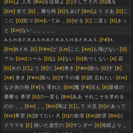
[Em]
よ 人生
[Bm]
を従順よ
[C]
そしてその
[D]
魂を
[Em]
全て
[G]
_ 勝ち時
[D]
をあげ
[Bm]
よう さあ
[G]
こ
こに
[D]
気づ
[Em]
いてみ _
[G]
せる
[C]
二度と
[D]
きっ
と
[Em]
ない _ _ _ _ _
A.S.H.B.F.R.A.S.H.B.F.R.A.S.H.B.F.R.A.S.
[F#]
H.
[Em]
B.F.R.
[E]
[F#m]
ど
[Cm]
こに
[Am]
も飛びない
[D]
アル
[Gm]
コール
[D]
は
[A]
ない
[G]
色つくない
[A]
花
[G]
火の
[C]
よう
[B]
だ
[A#]
巻き
[F#m]
散ら
[G]
す
[B]
[A#]
巻き
[F#m]
散ら
[G]
す千の傷
[E]
跡 忘れたい
[Em]
なさ炎の熱
[F#]
も 零れた
[Em]
魔
[F#]
法も
[B]
最後の
憂鬱も 希望
[G]
の一度も
[Bm]
ああ それこそを求める
のか _ _
[Em]
_ _
[Bm]
飛ば
[C]
して 火災
[D]
があって
[Em]
希望
[G]
捨てたい 犬
[D]
の処境
[Em]
絶望
[Bm]
と
ドラマを
[C]
描いた虚空の
[D]
サンダー
[G]
地獄より _