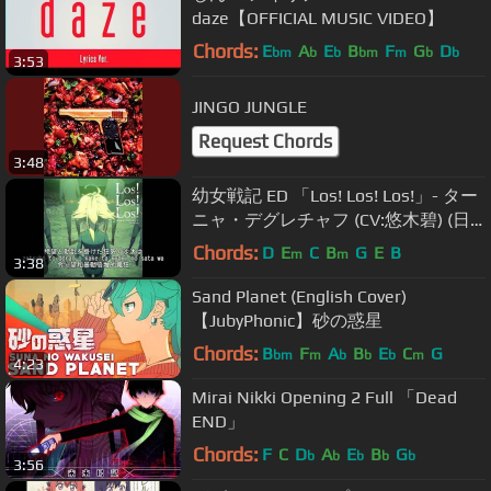
daze【OFFICIAL MUSIC VIDEO】
Chords:
E
A
E
B
F
G
D
bm
b
b
bm
m
b
b
3:53
JINGO JUNGLE
Request Chords
3:48
幼女戦記 ED 「Los! Los! Los!」- ター
ニャ・デグレチャフ (CV:悠木碧) (日
本語/ローマ字字幕付き)
Chords:
D
E
C
B
G
E
B
m
m
3:38
Sand Planet (English Cover)
【JubyPhonic】砂の惑星
Chords:
B
F
A
B
E
C
G
bm
m
b
b
b
m
4:23
Mirai Nikki Opening 2 Full 「Dead
END」
Chords:
F
C
D
A
E
B
G
b
b
b
b
b
3:56