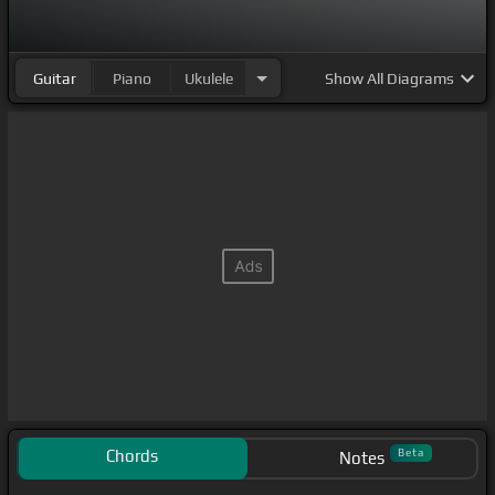
[C]
二度と
[D]
きっと
[Em]
ない
A.S.H.B.F.R.A.S.H.B.F.R.A.S.H.B.F.R.A.S.
[F#]
H.
Guitar
Piano
Ukulele
Show
All Diagrams
[Em]
B.F.R.
[E]
[F#m]
ど
[Cm]
こに
[Am]
も飛びない
[D]
アル
[Gm]
コール
[D]
は
[A]
ない
[G]
色つくない
[A]
花
[G]
火の
[C]
よう
[B]
だ
[A#]
巻き
[F#m]
散ら
[G]
す
[B]
[A#]
巻き
[F#m]
散ら
[G]
す千の傷
[E]
跡 忘れたい
[Em]
なさ炎の熱
[F#]
も 零れた
[Em]
魔
[F#]
法も
[B]
最後の
憂鬱も 希望
[G]
の一度も
[Bm]
ああ それこそを求める
のか
[Em]
[Bm]
飛ば
[C]
して 火災
[D]
があって
[Em]
希
望
[G]
捨てたい 犬
[D]
の処境
[Em]
絶望
[Bm]
とドラマ
を
[C]
描いた虚空の
[D]
サンダー
[G]
地獄より その
[C]
獅子は
[D]
踊
[Em]
る
[G]
[C]
[D]
[Em]
価値などない 価値な
[G]
どある争いに 命が
[D]
あだま
Chords
Beta
Notes
[G]
[Em]
る法律
[C]
も秩序でも
[G]
狂った奴
[D]
が続い