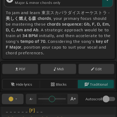
Major & minor chords only
To jam and learn 東京スカパラダイスオーケストラ -
美しく燃える森 chords
, your primary focus should
be mastering these
chords sequence: Gb, F, D, Em,
D, C, Am and Ab
. A strategic approach would be to
train at
34 BPM
initially, and then accelerate to the
song's
tempo of 70
. Considering the song's
key of
F Major
, position your capo to suit your vocal and
chord preferences.
PDF
Midi
Edit
Hide lyrics
Blocks
Traditional
Autoscroll
_ _ _ _ _ _
[F]
_ _