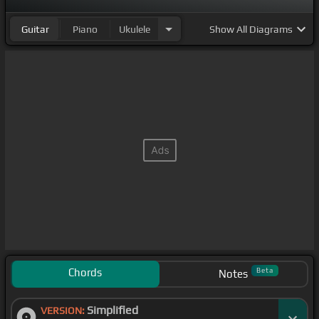
Guitar
Piano
Ukulele
Show
All Diagrams
Chords
Beta
Notes
Simplified
VERSION: