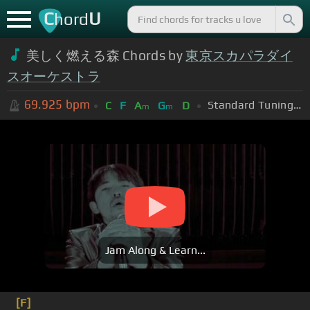
C
U
hord
美しく燃える森 Chords by
東京スカパラダイ
スオーケストラ
69.925
bpm
Standard Tuning (EADGBE)
C
F
A
G
D
m
m
Jam Along & Learn...
[F]