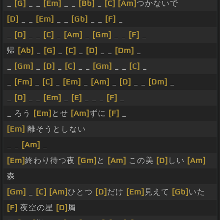
_
[G]
_ _
[Em]
_ _
[Bb]
_
[C]
[Am]
つかないで
[D]
_ _
[Em]
_ _
[Gb]
_ _
[F]
_
_
[D]
_ _
[C]
_
[Am]
_
[Gm]
_ _
[F]
_
帰
[Ab]
_
[G]
_
[C]
_
[D]
_ _
[Dm]
_
_
[Gm]
_
[D]
_
[C]
_ _
[Gm]
_ _
[C]
_
_
[Fm]
_
[C]
_
[Em]
_
[Am]
_
[D]
_ _
[Dm]
_
_
[D]
_ _
[Em]
_
[E]
_ _ _
[F]
_
_ ろう
[Em]
とせ
[Am]
ずに
[F]
_
[Em]
離そうとしない
_ _
[Am]
_
[Em]
終わり待つ夜
[Gm]
と
[Am]
この美
[D]
しい
[Am]
森
[Gm]
_
[C]
[Am]
ひとつ
[D]
だけ
[Em]
見えて
[Gb]
いた
[F]
夜空の星
[D]
屑