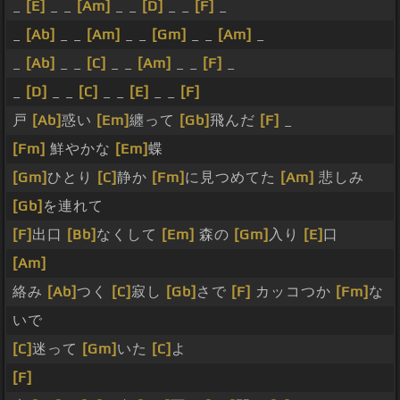
_
[E]
_ _
[Am]
_ _
[D]
_ _
[F]
_
_
[Ab]
_ _
[Am]
_ _
[Gm]
_ _
[Am]
_
_
[Ab]
_ _
[C]
_ _
[Am]
_ _
[F]
_
_
[D]
_ _
[C]
_ _
[E]
_ _
[F]
戸
[Ab]
惑い
[Em]
纏って
[Gb]
飛んだ
[F]
_
[Fm]
鮮やかな
[Em]
蝶
[Gm]
ひとり
[C]
静か
[Fm]
に見つめてた
[Am]
悲しみ
[Gb]
を連れて
[F]
出口
[Bb]
なくして
[Em]
森の
[Gm]
入り
[E]
口
[Am]
絡み
[Ab]
つく
[C]
寂し
[Gb]
さで
[F]
カッコつか
[Fm]
な
いで
[C]
迷って
[Gm]
いた
[C]
よ
[F]