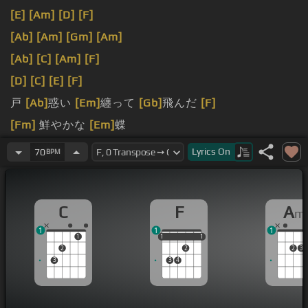
[E]
[Am]
[D]
[F]
[Ab]
[Am]
[Gm]
[Am]
[Ab]
[C]
[Am]
[F]
[D]
[C]
[E]
[F]
戸
[Ab]
惑い
[Em]
纏って
[Gb]
飛んだ
[F]
[Fm]
鮮やかな
[Em]
蝶
か
[Fm]
に見つめてた
[Am]
悲しみ
[Gb]
を連れて
Lyrics
On
70
BPM
C
F
A
m
1
1
1
1
1
1
1
1
1
2
2
2
3
3
3
4