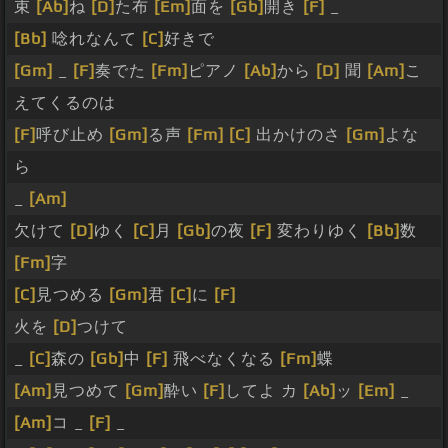
束
[Ab]
ね
[D]
た布
[Em]
面を
[Gb]
開き
[F]
_
[Bb]
唸れなんて
[C]
好きで
[Gm]
_
[F]
奏でた
[Fm]
ピアノ
[Ab]
から
[D]
聞
[Am]
こ
えてくるのは
[F]
呼び止め
[Gm]
る声
[Fm]
[C]
出かけのさ
[Gm]
よな
ら
_
[Am]
欠けて
[D]
ゆく
[C]
月
[Gb]
の夜
[F]
変わりゆく
[Bb]
数
[Fm]
字
[C]
見つめる
[Gm]
君
[C]
に
[F]
火を
[D]
つけて
_
[C]
森の
[Gb]
中
[F]
飛べなくなる
[Fm]
蝶
[Am]
見つめて
[Gm]
酔い
[F]
してよ カ
[Ab]
ッ
[Em]
_
[Am]
コ _
[F]
_