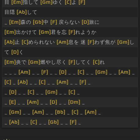
目
[Em]
指して
[Gm]
ゆく
[C]
よ
[F]
目隠
[Ab]
して
_
[Em]
森の
[Gb]
中
[F]
戻らない
[D]
旅に
[Em]
出かけて
[Gm]
君を忘
[F]
れようか
[Ab]
止
[C]
められない
[Am]
息を 迷
[F]
わず焦が
[Gm]
し
て
[D]
く
[Em]
炎で
[Gm]
燃やし尽く
[F]
してく
[C]
れ
_ _ _
[Am]
_ _
[F]
_ _
[D]
_ _
[C]
_ _
[Gm]
_ _
[Am]
_
[C]
_
[Ab]
_ _
[C]
_ _
[Am]
_ _
[F]
_
_
[D]
_ _
[C]
_ _
[Gm]
_ _
[C]
_
_
[E]
_ _
[Am]
_ _
[D]
_ _
[Dm]
_
_
[Gm]
_ _
[Am]
_ _
[Bb]
_
[C]
_
[Am]
_
_
[Ab]
_ _
[C]
_ _
[Gb]
_ _
[F]
_