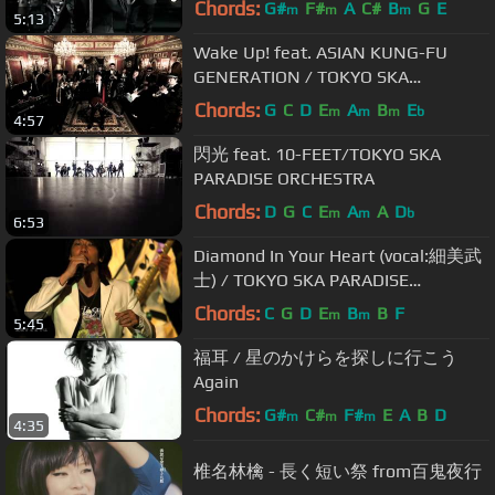
Chords:
G#
F#
A
C#
B
G
E
m
m
m
5:13
Wake Up! feat. ASIAN KUNG-FU
GENERATION / TOKYO SKA
PARADISE ORCHESTRA
Chords:
G
C
D
E
A
B
E
m
m
m
b
4:57
閃光 feat. 10-FEET/TOKYO SKA
PARADISE ORCHESTRA
Chords:
D
G
C
E
A
A
D
m
m
b
6:53
Diamond In Your Heart (vocal:細美武
士) / TOKYO SKA PARADISE
ORCHESTRA
Chords:
C
G
D
E
B
B
F
m
m
5:45
福耳 / 星のかけらを探しに行こう
Again
Chords:
G#
C#
F#
E
A
B
D
m
m
m
4:35
椎名林檎 - 長く短い祭 from百鬼夜行