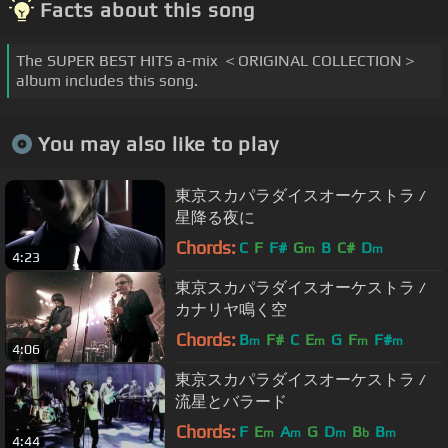
Facts about this song
The SUPER BEST HITS a-mix ＜ORIGINAL COLLECTION＞
album includes this song.
You may also like to play
東京スカパラダイスオーケストラ /
星降る夜に
Chords:
C
F
F#
G
B
C#
D
m
m
4:23
東京スカパラダイスオーケストラ /
カナリヤ鳴く空
Chords:
B
F#
C
E
G
F
F#
m
m
m
m
4:06
東京スカパラダイスオーケストラ /
流星とバラード
Chords:
F
E
A
G
D
B
B
m
m
m
b
m
4:44