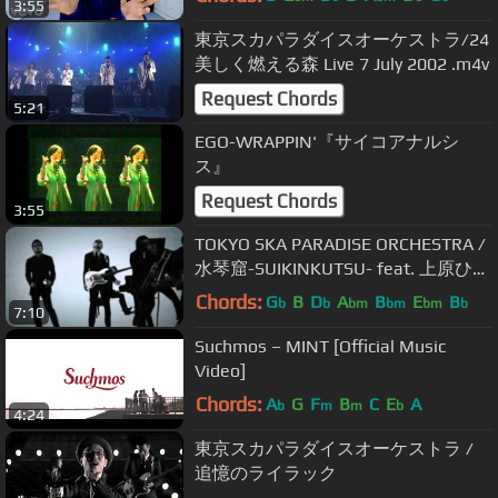
3:55
東京スカパラダイスオーケストラ/24
美しく燃える森 Live 7 July 2002 .m4v
Request Chords
5:21
EGO-WRAPPIN'『サイコアナルシ
ス』
Request Chords
3:55
TOKYO SKA PARADISE ORCHESTRA /
水琴窟-SUIKINKUTSU- feat. 上原ひろ
み
Chords:
G
B
D
A
B
E
B
b
b
bm
bm
bm
b
7:10
Suchmos – MINT [Official Music
Video]
Chords:
A
G
F
B
C
E
A
b
m
m
b
4:24
東京スカパラダイスオーケストラ /
追憶のライラック