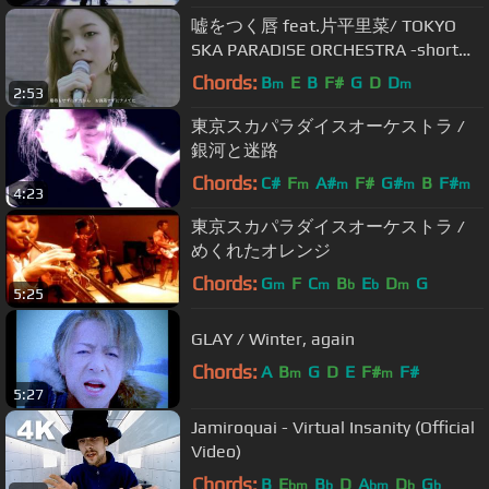
嘘をつく唇 feat.片平里菜/ TOKYO
SKA PARADISE ORCHESTRA -short
ver-
Chords:
B
E
B
F#
G
D
D
m
m
2:53
東京スカパラダイスオーケストラ /
銀河と迷路
Chords:
C#
F
A#
F#
G#
B
F#
m
m
m
m
4:23
東京スカパラダイスオーケストラ /
めくれたオレンジ
Chords:
G
F
C
B
E
D
G
m
m
b
b
m
5:25
GLAY / Winter, again
Chords:
A
B
G
D
E
F#
F#
m
m
5:27
Jamiroquai - Virtual Insanity (Official
Video)
Chords:
B
E
B
D
A
D
G
bm
b
bm
b
b