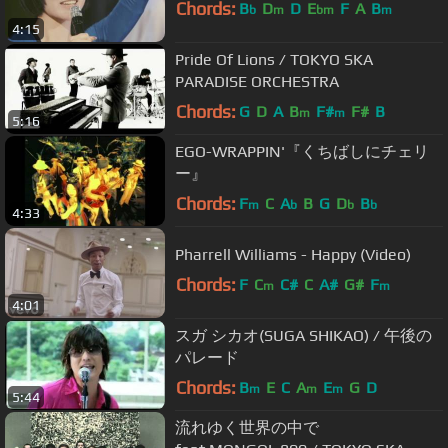
Chords:
B
D
D
E
F
A
B
b
m
bm
m
4:15
Pride Of Lions / TOKYO SKA
PARADISE ORCHESTRA
Chords:
G
D
A
B
F#
F#
B
m
m
5:16
EGO-WRAPPIN'『くちばしにチェリ
ー』
Chords:
F
C
A
B
G
D
B
m
b
b
b
4:33
Pharrell Williams - Happy (Video)
Chords:
F
C
C#
C
A#
G#
F
m
m
4:01
スガ シカオ(SUGA SHIKAO) / 午後の
パレード
Chords:
B
E
C
A
E
G
D
m
m
m
5:44
流れゆく世界の中で