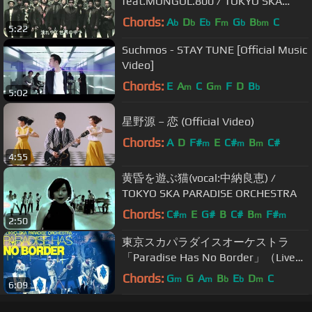
feat.MONGOL.800 / TOKYO SKA
PARADISE ORCHESTRA
Chords:
A
D
E
F
G
B
C
b
b
b
m
b
bm
5:22
Suchmos - STAY TUNE [Official Music
Video]
Chords:
E
A
C
G
F
D
B
m
m
b
5:02
星野源 – 恋 (Official Video)
Chords:
A
D
F#
E
C#
B
C#
m
m
m
4:55
黄昏を遊ぶ猫(vocal:中納良恵) /
TOKYO SKA PARADISE ORCHESTRA
Chords:
C#
E
G#
B
C#
B
F#
m
m
m
2:50
東京スカパラダイスオーケストラ
「Paradise Has No Border」（Live
Ver. ゲスト：さかなクン）
Chords:
G
G
A
B
E
D
C
m
m
b
b
m
6:09