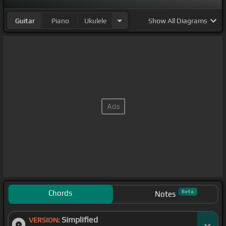
Guitar
Piano
Ukulele
Show
All Diagrams
Chords
Beta
Notes
Simplified
VERSION: