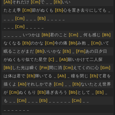
[Ab]
それだけ
[Cm]
で _ _
[Eb]
いい
たとえ季
[Cm]
節がぬくも
[Eb]
心を置き去りにしても _
_ _ _
[Cm]
_ _ _
[Eb]
_ _ _ _ _
_ _ _
[Cm]
_ _ _ _ _
_ _ _ _ _ いつかは
[Bb]
君のこと
[Cm]
_ 何も感じ
[Bb]
なくなる
[Eb]
のかな
[Cm]
今の痛
[Bb]
み抱 _
[Cm]
いて
眠ることがまだ
[Bb]
いいかな
[Eb]
_
[Fm]
あの日夕日
がぬくもり似てた星空
[C]
_
[Ab]
願いかけて二人探
[Bb]
した光は瞬く
[Fm]
間に消
[Cm]
えてくのに心
[Gm]
は体は君で
[Eb]
輝いてる _
[Ab]
_ 瞳を閉じ
[Eb]
て君を
描くよ
[Ab]
それしかでき
[Cm]
_ _
[Eb]
ないたとえ世界
が
[Cm]
ぬくもり
[Eb]
過ぎ去ろう
[Bb]
として _
[Eb]
_
も _ _
[Cm]
_ _ _
[Eb]
_ _ _ _ _ _
[Cm]
_ _
_ _ _ _ _ _ _