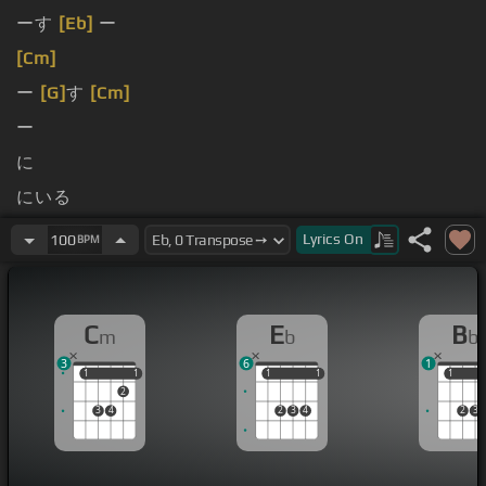
ーす
[Eb]
ー
[Cm]
ー
[G]
す
[Cm]
ー
に
にいる
た
Lyrics
On
100
BPM
C
E
B
m
b
b
3
6
1
1
1
1
1
1
1
1
1
1
1
2
3
4
2
3
4
2
3