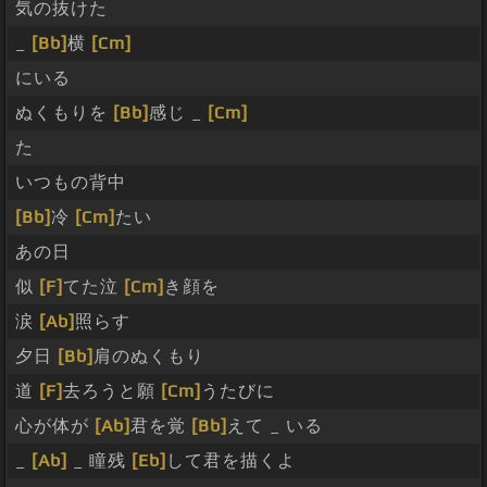
気の抜けた
_
[Bb]
横
[Cm]
にいる
ぬくもりを
[Bb]
感じ _
[Cm]
た
いつもの背中
[Bb]
冷
[Cm]
たい
あの日
似
[F]
てた泣
[Cm]
き顔を
涙
[Ab]
照らす
夕日
[Bb]
肩のぬくもり
道
[F]
去ろうと願
[Cm]
うたびに
心が体が
[Ab]
君を覚
[Bb]
えて _ いる
_
[Ab]
_ 瞳残
[Eb]
して君を描くよ