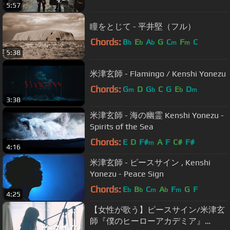
5:57
瞳をとじて - 平井堅（フル）
Chords:
B
E
A
G
C
F
C
b
b
b
m
m
5:38
米津玄師 - Flamingo / Kenshi Yonezu
Chords:
G
D
G
C
G
E
D
m
b
b
m
3:38
米津玄師 - 海の幽霊 Kenshi Yonezu -
Spirits of the Sea
Chords:
E
D
F#
A
F
C#
F#
m
4:16
米津玄師 - ピースサイン , Kenshi
Yonezu - Peace Sign
Chords:
E
B
C
A
F
G
F
b
b
m
b
m
4:25
【女性が歌う】ピースサイン/米津玄
師『僕のヒーローアカデミア』