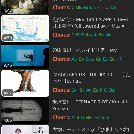
[Heaven's Feel]」Ⅱ.lost butterfly主題
Chords:
C
B
A
C
F
G
D
b
b
m
m
b
4:47
歌）
点描の唄 / Mrs. GREEN APPLE (feat.
井上苑子) full covered by オサム × 春
茶
Chords:
C
G
F
A
A
E
A
m
m
b
4:59
須田景凪「パレイドリア」MV
Chords:
A
D
B
G
E
E
F
b
b
bm
b
b
bm
3:46
IMAGINARY LIKE THE JUSTICE うた
った【SymaG】
Chords:
C
B
A
E
F
C
G
m
b
b
b
m
4:27
米津玄師 - TEENAGE RIOT / Kenshi
Yonezu
Chords:
A
B
D
B
F#
G
E
m
4:05
大物アーティストが『ひまわりの約