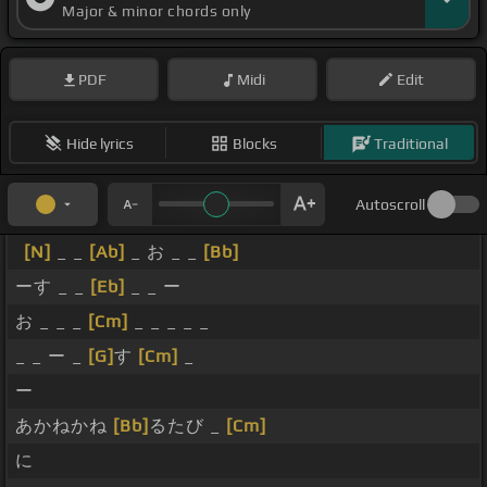
Major & minor chords only
PDF
Midi
Edit
Hide lyrics
Blocks
Traditional
Autoscroll
[N]
_ _
[Ab]
_ お _ _
[Bb]
ーす _ _
[Eb]
_ _ ー
お _ _ _
[Cm]
_ _ _ _ _
_ _ ー _
[G]
す
[Cm]
_
ー
あかねかね
[Bb]
るたび _
[Cm]
に