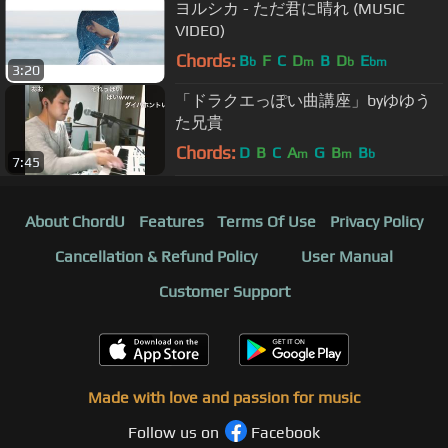
ヨルシカ - ただ君に晴れ (MUSIC
VIDEO)
Chords:
B
F
C
D
B
D
E
b
m
b
bm
3:20
「ドラクエっぽい曲講座」byゆゆう
た兄貴
Chords:
D
B
C
A
G
B
B
m
m
b
7:45
About ChordU
Features
Terms Of Use
Privacy Policy
Cancellation & Refund Policy
User Manual
Customer Support
Made with love and passion for music
Follow us on
Facebook