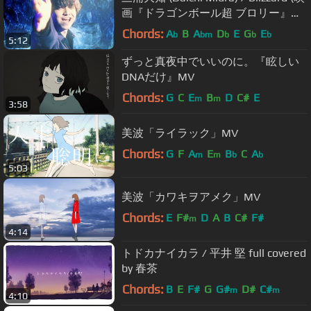
画『ドラゴンボール超 ブロリー』主
題歌)
Chords:
A
B
A
D
E
G
E
b
bm
b
b
b
5:12
ずっと真夜中でいいのに。『眩しい
DNAだけ』MV
Chords:
G
C
E
B
D
C#
E
m
m
3:58
美波「ライラック」MV
Chords:
G
F
A
E
B
C
A
m
m
b
b
5:03
美波「カワキヲアメク」MV
Chords:
E
F#
D
A
B
C#
F#
m
4:14
トドカナイカラ / 平井 堅 full covered
by 春茶
Chords:
B
E
F#
G
G#
D#
C#
m
m
4:10