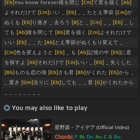
[Eb]
You know forever瞳を閉じ
[Cm]
て君を描く
[Ab]
よそれだけで
[Cm]
いい _
[Eb]
_ _ たとえ季節
[Cm]
が
ぬくも
[Eb]
り過ぎ _ 去ろう
[B]
と _
[Cm]
_ _
[Eb]
_ し
ても
[Ab]
瞳を閉じて
[Bb]
君を描く
[Cm]
よそれだけで
いい
[Eb]
_ _ た
[Ab]
とえ季節がぬくもり変えて _
[Cm]
色を変えようと
[Eb]
_ も
[Ab]
記憶の中
[Eb]
に君
を探すよ
[Ab]
それだけで
[Cm]
いい _
[Eb]
_ 失くした
[Bb]
ものも恋の強
[Eb]
さも君
[Bb]
がくれた
[Eb]
から _
_ 置き
[Gm]
去りに
[Eb]
しても _ _ 君
[G]
がくれたから
_ _ _ _ _ _ _ _
You may also like to play
星野源 – アイデア (Official Video)
Chords:
F
B
D
A
C
G
G
b
m
m
m