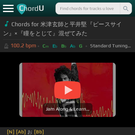
C
U
hord
Chords for 米津玄師と平井堅『ピースサイ
ン』×『瞳をとじて』混ぜてみた
100.2
bpm
Standard Tuning (EADGBE)
C
E
B
A
G
m
b
b
b
Jam Along & Learn...
[N]
[Ab]
お
[Bb]