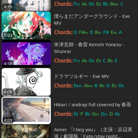
(Covered by コバソロ & 春茶)
Chords:
F
A
D
E
B
B
C
m
b
b
b
b
bm
4:19
僕らまだアンダーグラウンド - Eve
MV
Chords:
G
F#
D
B
F#
E
A
m
m
m
5:03
米津玄師 - 春雷 Kenshi Yonezu -
Shunrai
Chords:
F
A
D
E
C
B
E
m
b
b
b
b
4:58
ドラマツルギー - Eve MV
Chords:
E
A
B
B
D
E
D
bm
bm
b
b
b
4:06
Hikari / androp full covered by 春茶
Chords:
E
F
B
G
D
D
A
b
b
m
m
b
4:09
Aimer 『I beg you』（主演：浜辺美
波 / 劇場版「Fate/stay night