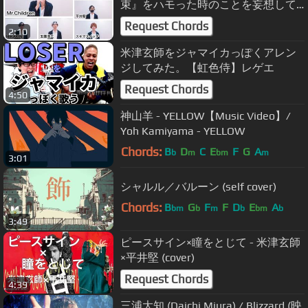
束』をハモった時のことを妄想して
みた。
Request Chords
2:10
米津玄師をジャマイカっぽくアレン
ジしてみた。【虹色侍】レゲエ
Request Chords
4:50
神山羊 - YELLOW【Music Video】/
Yoh Kamiyama - YELLOW
Chords:
B
D
C
E
F
G
A
b
m
bm
m
3:01
シャルル／バルーン (self cover)
Chords:
B
G
F
F
D
E
A
bm
b
m
b
bm
b
3:49
ピースサイン×瞳をとじて - 米津玄師
×平井堅 (cover)
Request Chords
4:39
三浦大知 (Daichi Miura) / Blizzard (映