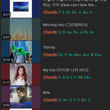
하는 거지 (How can I love the
heartbreak,...
Chords:
F
C
B
D
G
A
A
b
m
m
4:51
Missing You (그리워하다)
Chords:
G
D
A
E
A
E
A
m
m
b
b
3:57
Thirsty
Chords:
D
F
G
B
A
B
E
b
b
bm
bm
bm
3:14
My sea (아이와 나의 바다)
Chords:
E
A
B
C
F
A#
C#
m
5:17
Bite
Chords:
G
A
D
F
A
D
C
m
m
3:22