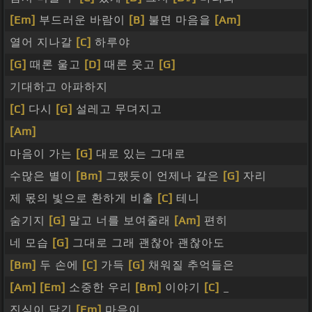
[Em]
부드러운 바람이
[B]
불면 마음을
[Am]
열어 지나갈
[C]
하루야
[G]
때론 울고
[D]
때론 웃고
[G]
기대하고 아파하지
[C]
다시
[G]
설레고 무뎌지고
[Am]
마음이 가는
[G]
대로 있는 그대로
수많은 별이
[Bm]
그랬듯이 언제나 같은
[G]
자리
제 몫의 빛으로 환하게 비출
[C]
테니
숨기지
[G]
말고 너를 보여줄래
[Am]
편히
네 모습
[G]
그대로 그래 괜찮아 괜찮아도
[Bm]
두 손에
[C]
가득
[G]
채워질 추억들은
[Am]
[Em]
소중한 우리
[Bm]
이야기
[C]
_
진심이 담긴
[Em]
마음이