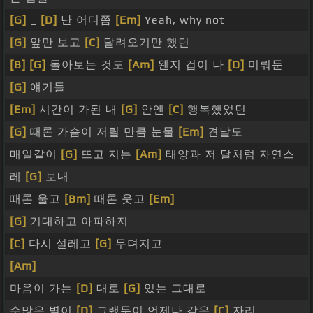
[G]
_
[D]
난 어디쯤
[Em]
Yeah, why not
[G]
앞만 보고
[C]
달려오기만 했던
[B]
[G]
돌아보는 것도
[Am]
왠지 겁이 나
[D]
미뤄둔
[G]
얘기들
[Em]
시간이 가된 내
[G]
안엔
[C]
행복했었던
[G]
때론 가슴이 저릴 만큼 눈물
[Em]
견날도
매일같이
[G]
뜨고 지는
[Am]
태양과 저 달처럼 자연스
레
[G]
보내
때론 울고
[Bm]
때론 웃고
[Em]
[G]
기대하고 아파하지
[C]
다시 설레고
[G]
무뎌지고
[Am]
마음이 가는
[D]
대로
[G]
있는 그대로
수많은 별이
[D]
그랬듯이 언제나 같은
[C]
자리