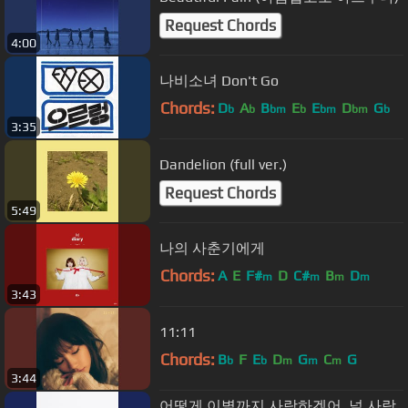
Request Chords
4:00
나비소녀 Don't Go
Chords:
D
A
B
E
E
D
G
b
b
bm
b
bm
bm
b
3:35
Dandelion (full ver.)
Request Chords
5:49
나의 사춘기에게
Chords:
A
E
F#
D
C#
B
D
m
m
m
m
3:43
11:11
Chords:
B
F
E
D
G
C
G
b
b
m
m
m
3:44
어떻게 이별까지 사랑하겠어, 널 사랑