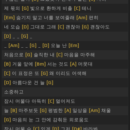
제 몫의
[G]
빛으로 환하게 비출
[C]
테니
[Em]
숨기지 말고 너를 보여줄래
[Am]
편히
네 모습
[D]
그대로 그래
[C]
괜찮아
[G]
괜찮아도
[D]
_ _
[G]
_
_
[Am]
_ _
[G]
_
[D]
오늘 난
[Em]
처음으로
[G]
솔직한 내
[C]
마음을 마주해
[B]
거울 앞에
[Bm]
서는 것도
[A]
머뭇대
[C]
이 표정은 또
[G]
왜 이리도 어색해
[D]
아름다운 건 늘
[G]
소중하고
잠시 머물다 아득히
[C]
멀어져도
늘
[B]
마주보듯
[G]
평범한
[A]
일상을
[Am]
채울
[G]
마음의 눈 그 안에 감춰둔 외로움도
잠시 머물 수
[C]
있게
[D]
그저
[D#]
바라봐