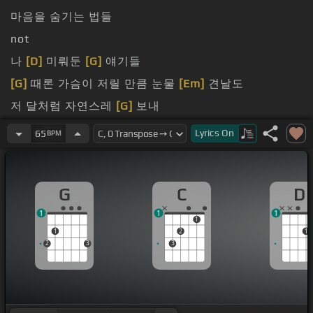
마음을 숨기는 법들
not
나
[D]
미뤄둔
[G]
얘기들
[G]
때론 가슴이 저릴 만큼 눈물
[Em]
견날도
저 달처럼 자연스레
[G]
보내
[G]
기대하고 아파하지
Lyrics
On
65
BPM
G
C
D
1
1
1
1
1
2
1
2
3
3