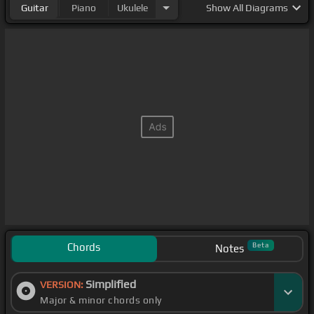
Guitar
Piano
Ukulele
Show
All Diagrams
Chords
Beta
Notes
Simplified
VERSION:
Major & minor chords only