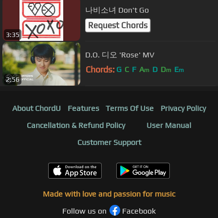
나비소녀 Don't Go
Request Chords
3:35
D.O. 디오 'Rose' MV
Chords:
G
C
F
A
D
D
E
m
m
m
2:56
About ChordU
Features
Terms Of Use
Privacy Policy
Cancellation & Refund Policy
User Manual
Customer Support
Made with love and passion for music
Follow us on
Facebook