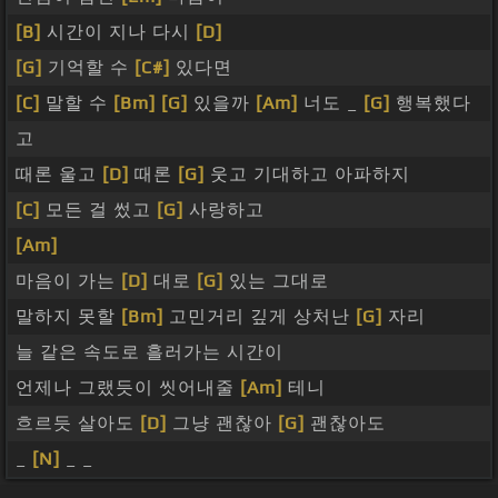
[B]
시간이 지나 다시
[D]
[G]
기억할 수
[C#]
있다면
[C]
말할 수
[Bm]
[G]
있을까
[Am]
너도 _
[G]
행복했다
고
때론 울고
[D]
때론
[G]
웃고 기대하고 아파하지
[C]
모든 걸 썼고
[G]
사랑하고
[Am]
마음이 가는
[D]
대로
[G]
있는 그대로
말하지 못할
[Bm]
고민거리 깊게 상처난
[G]
자리
늘 같은 속도로 흘러가는 시간이
언제나 그랬듯이 씻어내줄
[Am]
테니
흐르듯 살아도
[D]
그냥 괜찮아
[G]
괜찮아도
_
[N]
_ _