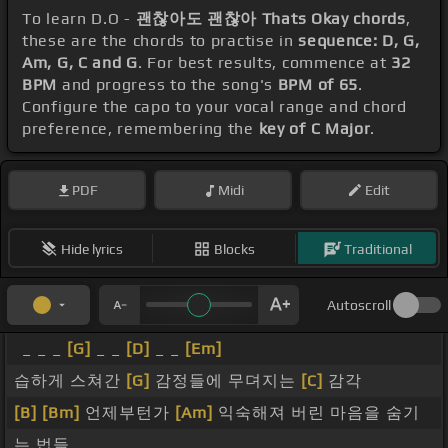
To learn D.O -
괜찮아도 괜찮아 Thats Okay chords
,
these are the chords to practise in
sequence: D, G,
Am, G, C and G
. For best results, commence at
32
BPM
and progress to the song's
BPM of 65
.
Configure the capo to your vocal range and chord
preference, remembering the
key of C Major
.
PDF
Midi
Edit
Hide lyrics
Blocks
Traditional
Autoscroll
_ _ _
[G]
_ _
[D]
_ _
[Em]
습하게 스쳐간
[G]
감정들에 무뎌지는
[C]
감각
[B]
[Bm]
언제부턴가
[Am]
익숙해져 버린 마음을 숨기
는 법들