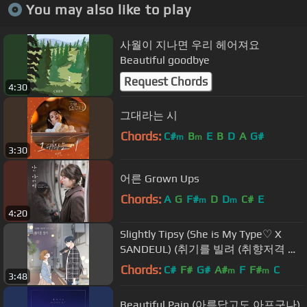
You may also like to play
사월이 지나면 우리 헤어져요
Beautiful goodbye
Request Chords
4:30
그대라는 시
Chords:
C#
B
E
B
D
A
G#
m
m
3:30
어른 Grown Ups
Chords:
A
G
F#
D
D
C#
E
m
m
4:20
Slightly Tipsy (She is My Type♡ X
SANDEUL) (취기를 빌려 (취향저격 그
녀 X 산들))
Chords:
C#
F#
G#
A#
F
F#
C
m
m
3:48
Beautiful Pain (아름답고도 아프구나)