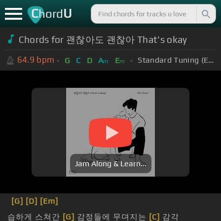
C
U
hord
Chords for 괜찮아도 괜찮아 That's okay
64.9
bpm
Standard Tuning (EADGBE)
G
C
D
A
E
m
m
Jam Along & Learn...
[G]
[D]
[Em]
습하게 스쳐간
[G]
감정들에 무뎌지는
[C]
감각