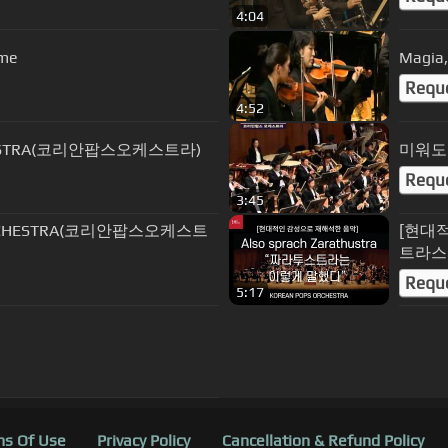
4:04
eme
Magi
Requ
4:52
CHESTRA(코리안팝스오케스트라)
미워도 
Requ
3:45
ORCHESTRA(코리안팝스오케스트
[현대적
트라스는
오케스
Requ
5:17
s Of Use
Privacy Policy
Cancellation & Refund Policy