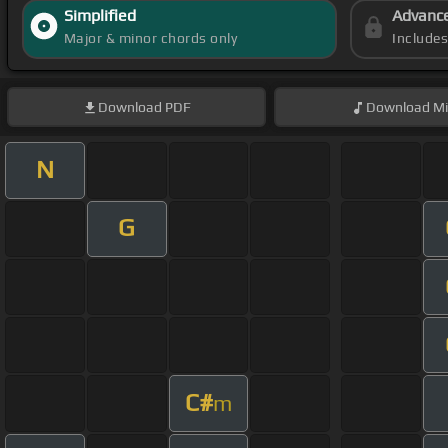
Simplified
Advanc
Major & minor chords only
Include
Download
PDF
Download
Mi
N
G
C#
m