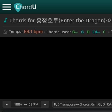
C
U
hord
Chords for 용쟁호투(Enter the Dragon)
69.1
bpm
Tempo:
Chords used:
G
G
D
C#
C
m
m
100
➙
69
BPM
%