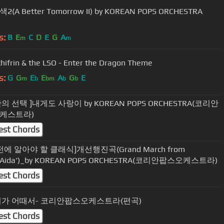
(A Better Tomorrow II) by KOREAN POPS ORCHESTRA
s:
B
E
C
D
E
G
A
m
m
chifrin & the LSO - Enter the Dragon Theme
s:
G
G
E
E
A
G
E
m
b
bm
b
b
0만의 선택 ]내게도 사랑이 by KOREAN POPS ORCHESTRA(코리안
케스트라)
est Chords
전에 알아야 할 클래식]개선행진곡(Grand March from
a'Aida')_by KOREAN POPS ORCHESTRA(코리안팝스오케스트라)
est Chords
이가 어때서- 코리안팝스오케스트라(편곡)
est Chords