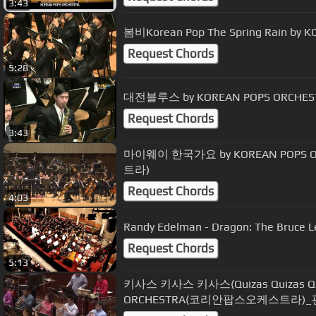
3:43
봄비Korean Pop The Spring Rain by 
Request Chords
5:28
대전블루스 by KOREAN POPS ORC
Request Chords
3:43
마이웨이 한국가요 by KOREAN POPS
트라)
Request Chords
4:03
Randy Edelman - Dragon: The Bruce L
Request Chords
5:13
키사스 키사스 키사스(Quizas Quizas Qui
ORCHESTRA(코리안팝스오케스트라)