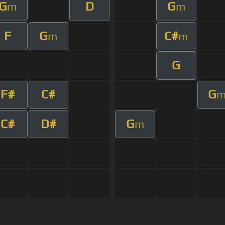
G
D
G
m
m
F
G
C#
m
m
G
F#
C#
G
C#
D#
G
m