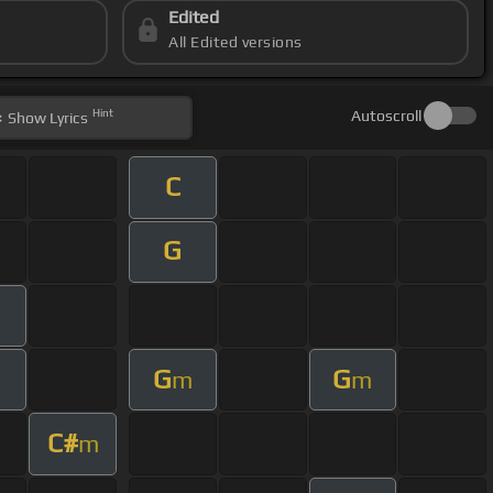
Edited
All Edited versions
Hint
Autoscroll
Show
Lyrics
C
G
G
G
m
m
C#
m