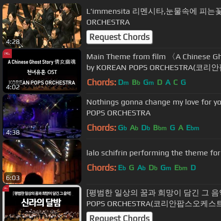
L'immensita 리멘시타,눈물속에 피는꽃b
ORCHESTRA
Request Chords
4:28
Main Theme from film 〈A Chine
by KOREAN POPS ORCHESTRA(
Chords:
D
B
G
D
A
C
G
m
b
m
4:02
Nothings gonna change my love for 
POPS ORCHESTRA
Chords:
G
A
D
B
G
A
E
b
b
b
bm
bm
4:38
Chords:
E
G
A
D
G
E
D
b
b
b
m
bm
6:03
[평범한 일상의 꿈과 희망이 담긴 그 음악
POPS ORCHESTRA(코리안팝스오케스
Request Chords