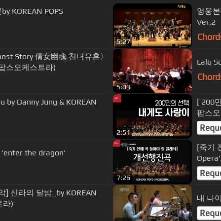
y KOREAN POPS
영웅본색2
Ver.2
Chord
5:27
se Ghost Story 倩女幽魂 천녀유혼〉
Lalo S
코리안팝스오케스트라)
Chord
5:03
you by Danny Jung & KOREAN
[ 20
팝스오
Requ
2:51
[죽기 
lalo schifrin performing the theme for 'enter the dragon'
Oper
Requ
7:26
] 신라의 달밤_by KOREAN
내 나
트라)
Requ