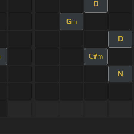
D
G
m
D
C#
m
m
N