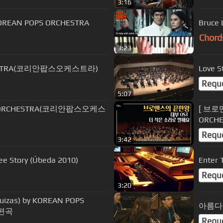
3:16
KOREAN POPS ORCHESTRA
Bruce 
Chord
3:23
HESTRA(코리안팝스오케스트라)
Love
Requ
5:07
 ORCHESTRA(코리안팝스오케스
[ 브로맨
ORC
Requ
3:42
ee Story (Úbeda 2010)
Enter 
Requ
3:20
zas) by KOREAN POPS
아름다
_편곡
Requ