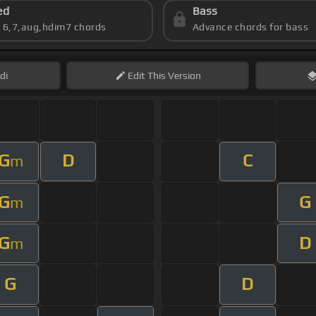
ed
Bass
s 6,7,aug,hdim7 chords
Advance chords for bass
di
Edit
This Version
G
D
C
m
G
G
m
G
D
m
G
D