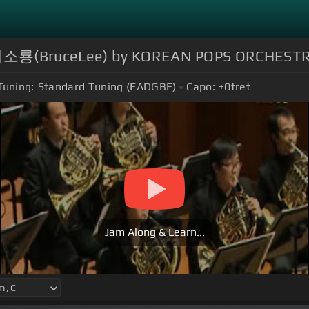
-이소룡(BruceLee) by KOREAN POPS ORCHEST
Tuning:
Standard Tuning (EADGBE)
Capo:
+0
fret
Jam Along & Learn...