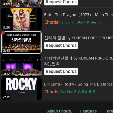
Request Chords
4:09
Enter The Dragon（1973）-Main Th
Chords:
G
G
C
C#
C#
D
E
m
m
m
2:26
신라의 달밤 by KOREAN POPS OR
Request Chords
3:45
사랑밖엔난몰라 by KOREAN POPS 
라)_편곡
Request Chords
3:12
Bill Conti - Rocky - Going The Distance
Chords:
A
D
F
A
E
B
E
m
m
m
2:39
About ChordU
Features
Term