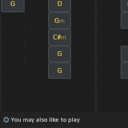
G
D
G
m
C#
m
G
G
You may also like to play