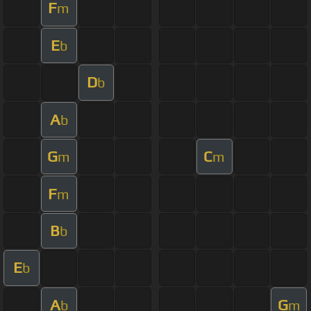
F
m
E
b
D
b
A
b
G
C
m
m
F
m
B
b
E
b
A
G
b
m