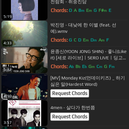
전람회 - 취중진담
Chords:
D
A
B
E
G
F#
E
m
m
m
5:19
박진영 - 대낮에 한 이별 (feat. 선
예).wmv
Chords:
G
C
D
E
D
A
F
m
m
m
4:33
윤종신(YOON JONG SHIN) - 좋니(Like
it) [세로 라이브]ㅣSERO LIVEㅣ딩고뮤
직ㅣdingomusic
Chords:
A
B
E
G
C
G
F
b
b
b
m
m
m
5:32
[MV] Monday Kiz(먼데이키즈) _ 하기
싫은 말(Hardest Word)
Request Chords
4:10
4men - 살다가 한번쯤
Request Chords
3:57