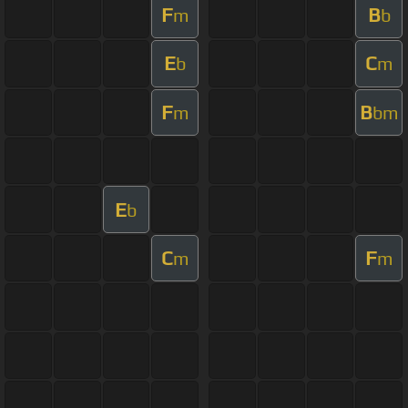
F
B
m
b
E
C
b
m
F
B
m
bm
E
b
C
F
m
m