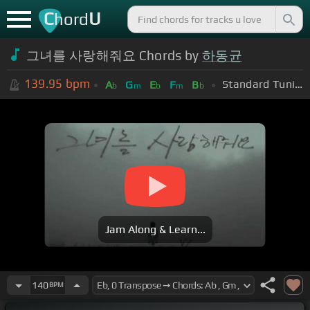
C
U
hord
그녀를 사랑해줘요 Chords by
하동균
139.95
bpm
Standard Tuning (EADGBE)
A
G
E
F
B
b
m
b
m
b
Jam Along & Learn...
140
BPM