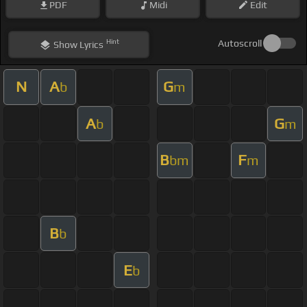
PDF
Midi
Edit
Hint
Autoscroll
Show
Lyrics
N
A
G
b
m
A
G
b
m
B
F
bm
m
B
b
E
b