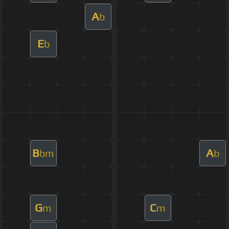
A
b
E
b
B
A
bm
b
G
C
m
m