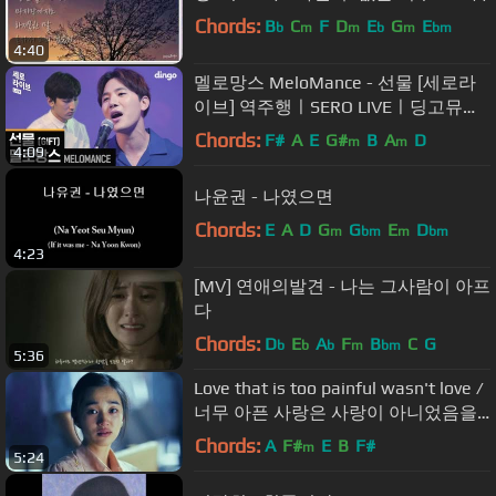
Chords:
B
C
F
D
E
G
E
b
m
m
b
m
bm
4:40
멜로망스 MeloMance - 선물 [세로라
이브] 역주행ㅣSERO LIVEㅣ딩고뮤직
ㅣDingo Music
Chords:
F#
A
E
G#
B
A
D
m
m
4:09
나윤권 - 나였으면
Chords:
E
A
D
G
G
E
D
m
bm
m
bm
4:23
[MV] 연애의발견 - 나는 그사람이 아프
다
Chords:
D
E
A
F
B
C
G
b
b
b
m
bm
5:36
Love that is too painful wasn't love /
너무 아픈 사랑은 사랑이 아니었음을 /
김필 /그해여름 /Once in a summer
Chords:
A
F#
E
B
F#
m
5:24
/Korean film