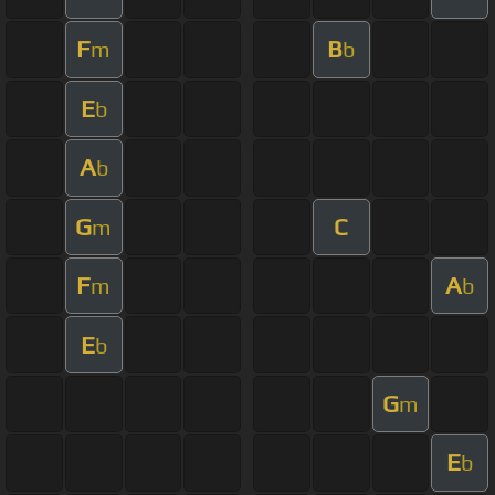
F
B
m
b
E
b
A
b
G
C
m
F
A
m
b
E
b
G
m
E
b