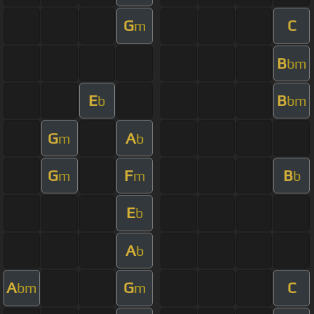
G
C
m
B
bm
E
B
b
bm
G
A
m
b
G
F
B
m
m
b
E
b
A
b
A
G
C
bm
m