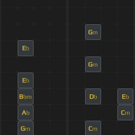
G
m
E
b
G
m
E
b
B
D
E
bm
b
b
A
C
b
m
G
C
m
m