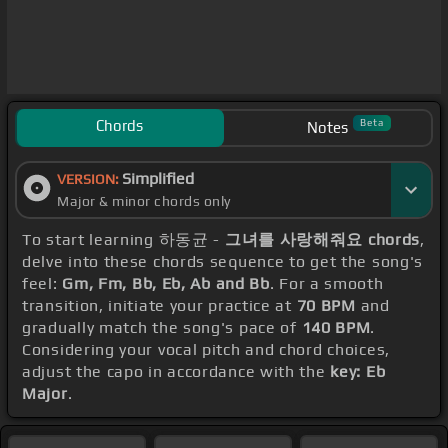
Chords
Beta
Notes
Simplified
VERSION:
Major & minor chords only
To start learning 하동균 -
그녀를 사랑해줘요 chords
,
delve into these chords sequence to get the song's
feel:
Gm, Fm, Bb, Eb, Ab and Bb
. For a smooth
transition, initiate your practice at
70 BPM
and
gradually match the song's pace of
140 BPM
.
Considering your vocal pitch and chord choices,
adjust the capo in accordance with the
key: Eb
Major
.