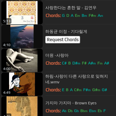
사랑한다는 흔한 말 - 김연우
Chords:
G
D
A
E
B
F#
A
m
m
m
m
5:13
하동균 이정 - 기다릴게
Request Chords
4:10
더원 -사랑아
Chords:
C#
B
D#
F#
A#
F
A#
m
m
m
4:00
하림-사랑이 다른 사랑으로 잊혀지
네.wmv
Chords:
E
B
A
C#
F#
G#
G#
m
m
m
4:49
가지마 가지마 - Brown Eyes
Chords:
A
D
G
B
E
E
F
b
b
b
bm
bm
b