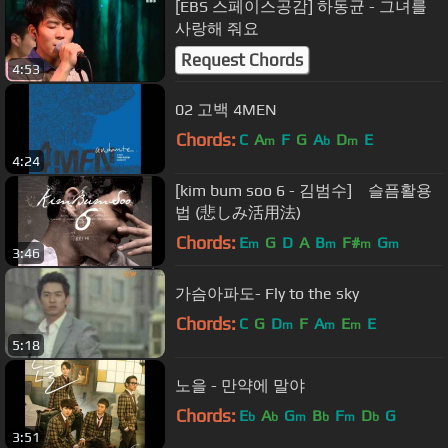
[EBS 스페이스공감] 하동균 - 그녀를
사랑해 줘요
Request Chords
4:53
02 고백 4MEN
Chords:
C
A
F
G
A
D
E
m
b
m
4:24
[kim bum soo 6 - 김범수] 슬픔활용
법 (悲しみ活用法)
Chords:
E
G
D
A
B
F#
G
m
m
m
m
3:46
가슴아파도- Fly to the sky
Chords:
C
G
D
F
A
E
E
m
m
m
5:18
노을 - 만약에 말야
Chords:
E
A
G
B
F
D
G
b
b
m
b
m
b
3:51