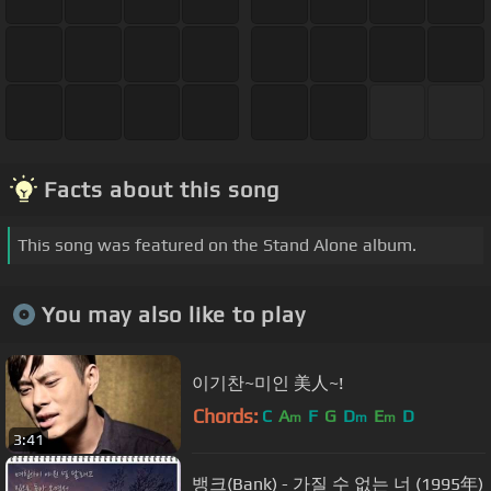
Facts about this song
This song was featured on the Stand Alone album.
You may also like to play
이기찬~미인 美人~!
Chords:
C
A
F
G
D
E
D
m
m
m
3:41
뱅크(Bank) - 가질 수 없는 너 (1995年)