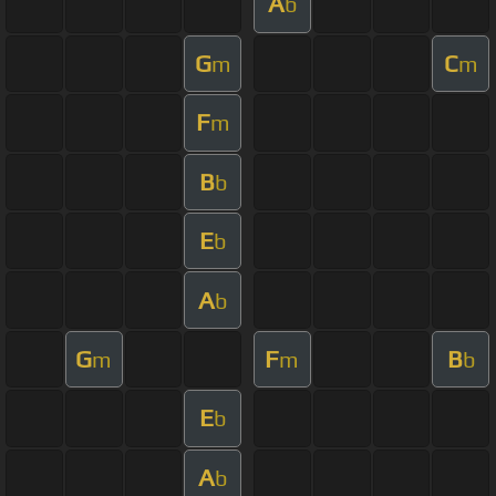
A
b
G
C
m
m
F
m
B
b
E
b
A
b
G
F
B
m
m
b
E
b
A
b