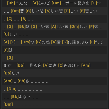
_
[Bb]
そんな _
[A]
心のピ
[Dm]
ーポーを繋ぎ出
[G]
す _
_ _
[Dm]
悲
[G]
しい悲
[A]
しい悲
[D]
しい
[F]
悲しい
_
[C]
_ _
[B]
_ _
_
[G]
_
[Bb]
嬉
[G]
しい嬉
[A]
しい嬉
[Dm]
しい
[F]
嬉 _
[G]
しい _ _ _
[A]
[C]
二
[Dm]
つ
[G]
の感
[A]
情
[G]
に揺さぶら
[F]
れて
[C]
は
_
[G]
_
まだ _
[Bb]
_ 見ぬ床
[A]
に進
[C]
み続ける
[Am]
_ _
[Bb]
だけ
[Am]
_
[Bb]
さ _ _ _ _ _
_
[Dm]
_ _ _ _ _ _ _
_ _
[Bb]
よなら _ _
[Dm]
_ _ _ _ _ _ _ _