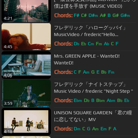
僕は僕を手放す (MUSIC VIDEO)
Chords:
F#
C#
D#
A#
B
G#
G#
m
m
4:21
フレデリック「ハローグッバイ」
MusicVideo / frederic“Hello
Goodbye”
Chords:
D
E
C
F
A
C
F
b
b
m
m
b
4:45
Mrs. GREEN APPLE - WanteD!
WanteD!
Chords:
C
F
A
G
E
B
F
m
b
m
4:06
フレデリック「ナイトステップ」
Music Video / frederic "Night Step "
Chords:
E
D
B
B
A
B
E
bm
b
bm
bm
b
b
3:59
UNISON SQUARE GARDEN「君の瞳
に恋してない」MV
Chords:
D
C
G
A
E
F
A
m
m
m
4:18