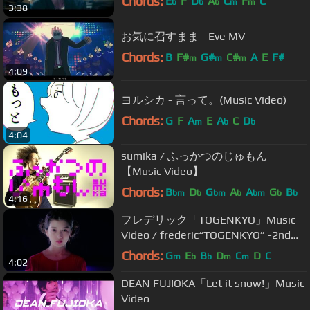
Chords:
E
F
D
A
C
F
C
b
b
b
m
m
3:38
お気に召すまま - Eve MV
Chords:
B
F#
G#
C#
A
E
F#
m
m
m
4:09
ヨルシカ - 言って。(Music Video)
Chords:
G
F
A
E
A
C
D
m
b
b
4:04
sumika / ふっかつのじゅもん
【Music Video】
Chords:
B
D
G
A
A
G
B
bm
b
bm
b
bm
b
b
4:16
フレデリック「TOGENKYO」Music
Video / frederic“TOGENKYO” -2nd
Full Album「フレデリズム2」
Chords:
G
E
B
D
C
D
C
m
b
b
m
m
4:02
2019/2/20 Release-
DEAN FUJIOKA「Let it snow!」Music
Video