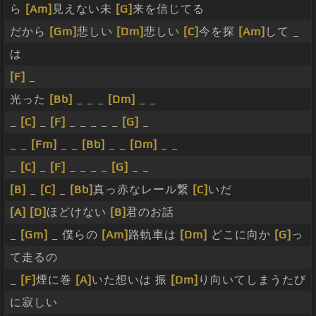
ら
[Am]
見えない未
[G]
来を信じてる
だから
[Gm]
悲しい
[Dm]
悲しい
[C]
今を探
[Am]
して _
は
[F]
_
光った
[Bb]
_ _ _
[Dm]
_ _
_
[C]
_
[F]
_ _ _ _ _
[G]
_
_ _
[Fm]
_ _
[Bb]
_ _
[Dm]
_ _
_
[C]
_
[F]
_ _ _ _
[G]
_ _
[B]
_
[C]
_
[Bb]
真っ赤なレール繋
[C]
いだ
[A]
[D]
ほどけない
[B]
君のお話
_
[Gm]
_ 僕らの
[Am]
路軌車は
[Dm]
どこに向か
[G]
っ
て走るの
_
[F]
煙に巻
[A]
いた想いは 振
[Dm]
り向いてしまうたび
に寂しい