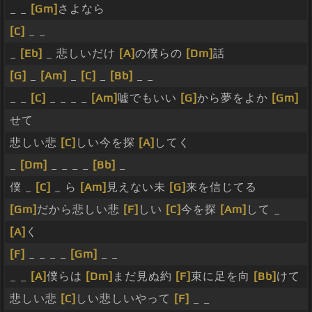
_ _
[Gm]
さよなら
[C]
_ _
_
[Eb]
_ 悲しいだけ
[A]
の僕らの
[Dm]
話
[G]
_
[Am]
_
[C]
_
[Bb]
_ _
_ _
[C]
_ _ _ _
[Am]
嘘でもいい
[G]
から夢をよか
[Gm]
せて
悲しい悲
[C]
しい今を探
[A]
してく
_
[Dm]
_ _ _ _
[Bb]
_
僕 _
[C]
_ ら
[Am]
見えない未
[G]
来を信じてる
[Gm]
だから悲しい悲
[F]
しい
[C]
今を探
[Am]
して _
[A]
く
[F]
_ _ _ _
[Gm]
_ _
_ _
[A]
僕らは
[Dm]
まだ見ぬ約
[F]
束に足を向
[Bb]
けて
悲しい悲
[C]
しい悲しいやって
[F]
_ _