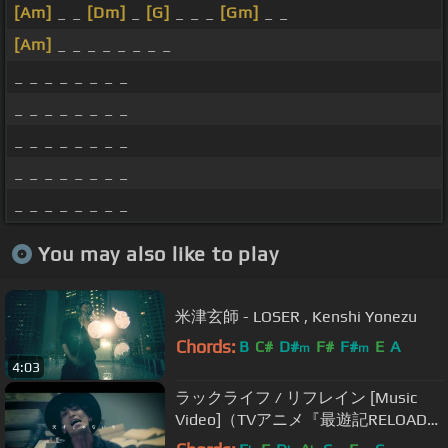
[Am]
_ _
[Dm]
_
[G]
_ _ _
[Gm]
_ _
[Am]
_ _ _ _ _ _ _ _
_ _ _ _ _ _ _ _
_ _ _ _ _ _ _ _
_ _ _ _ _ _ _ _
_ _ _ _ _ _ _ _
_ _ _ _ _ _ _ _
You may also like to play
米津玄師 - LOSER , Kenshi Yonezu
Chords:
B
C#
D#
F#
F#
E
A
m
m
4:03
ラックライフ / リフレイン [Music
Video]（TVアニメ『最遊記RELOAD
BLAST』エンディング主題歌 ）