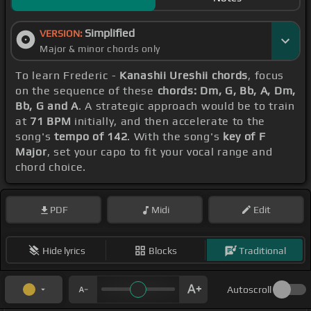
Simplified
VERSION:
Major & minor chords only
To learn Frederic -
Kanashii Ureshii chords
, focus
on the sequence of these
chords: Dm, G, Bb, A, Dm,
Bb, G and A
. A strategic approach would be to train
at
71 BPM
initially, and then accelerate to the
song's
tempo of 142
. With the song's
key of F
Major
, set your capo to fit your vocal range and
chord choice.
PDF
Midi
Edit
Hide lyrics
Blocks
Traditional
Autoscroll