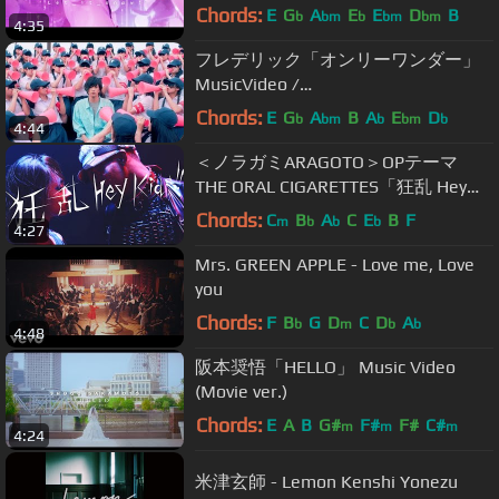
Chords:
E
G
A
E
E
D
B
b
bm
b
bm
bm
4:35
フレデリック「オンリーワンダー」
MusicVideo /
frederic“ONLYWONDER”
Chords:
E
G
A
B
A
E
D
b
bm
b
bm
b
4:44
＜ノラガミARAGOTO＞OPテーマ
THE ORAL CIGARETTES「狂乱 Hey
Kids!!」MusicVideo
Chords:
C
B
A
C
E
B
F
m
b
b
b
4:27
Mrs. GREEN APPLE - Love me, Love
you
Chords:
F
B
G
D
C
D
A
b
m
b
b
4:48
阪本奨悟「HELLO」 Music Video
(Movie ver.)
Chords:
E
A
B
G#
F#
F#
C#
m
m
m
4:24
米津玄師 - Lemon Kenshi Yonezu