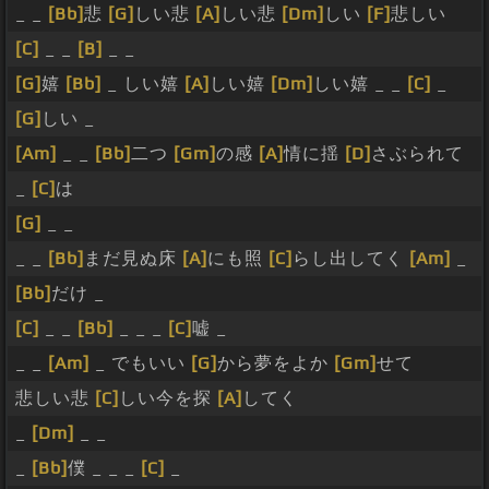
_ _
[Bb]
悲
[G]
しい悲
[A]
しい悲
[Dm]
しい
[F]
悲しい
[C]
_ _
[B]
_ _
[G]
嬉
[Bb]
_ しい嬉
[A]
しい嬉
[Dm]
しい嬉 _ _
[C]
_
[G]
しい _
[Am]
_ _
[Bb]
二つ
[Gm]
の感
[A]
情に揺
[D]
さぶられて
_
[C]
は
[G]
_ _
_ _
[Bb]
まだ見ぬ床
[A]
にも照
[C]
らし出してく
[Am]
_
[Bb]
だけ _
[C]
_ _
[Bb]
_ _ _
[C]
嘘 _
_ _
[Am]
_ でもいい
[G]
から夢をよか
[Gm]
せて
悲しい悲
[C]
しい今を探
[A]
してく
_
[Dm]
_ _
_
[Bb]
僕 _ _ _
[C]
_