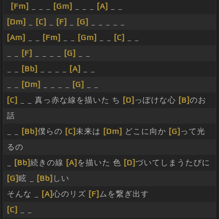
[Fm]
_ _ _
[Gm]
_ _ _
[A]
_ _
[Dm]
_
[C]
_
[F]
_
[G]
_ _ _ _ _
[Am]
_ _
[Fm]
_ _
[Gm]
_ _
[C]
_ _
_ _
[F]
_ _ _ _
[G]
_ _
_ _
[Bb]
_ _ _ _
[A]
_ _
_ _
[Dm]
_ _ _ _
[G]
_ _
[C]
_ _ 真っ赤な線を描いた ち
[D]
っぽけな心
[B]
のお
話
_ _
[Bb]
僕らの
[C]
未来は
[Dm]
どこに向か
[G]
って光
るの
_
[Bb]
続きの線
[A]
を描いた 色
[D]
づいてしまうたびに
[G]
眩 _
[Bb]
しい
そんな _
[A]
心のリズ
[F]
ムを繋ぎ出す
[C]
_ _