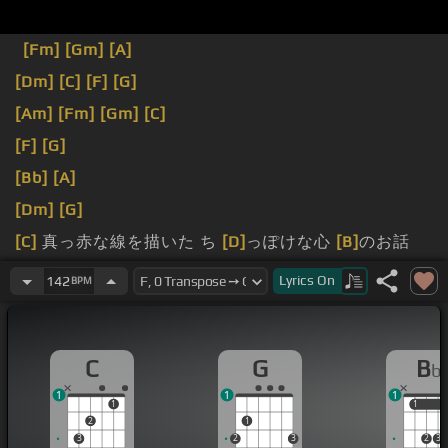
[Fm]
[Gm]
[A]
[Dm]
[C]
[F]
[G]
[Am]
[Fm]
[Gm]
[C]
[F]
[G]
[Bb]
[A]
[Dm]
[G]
[C]
真っ赤な線を描いた ち
[D]
っぽけな心
[B]
のお話
[Bb]
僕らの
[C]
未来は
[Dm]
どこに向か
[G]
って光るの
Lyrics
On
142
BPM
C
G
B
b
1
1
1
1
1
1
2
1
3
2
3
2
3