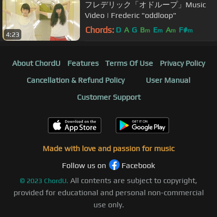
フレデリック「オドループ」Music
Video | Frederic "oddloop"
Chords:
D
A
G
B
E
A
F#
m
m
m
m
4:23
About ChordU
Features
Terms Of Use
Privacy Policy
Cancellation & Refund Policy
User Manual
Customer Support
Made with love and passion for music
Follow us on
Facebook
All contents are subject to copyright,
©
2023
ChordU.
provided for educational and personal non-commercial
use only.