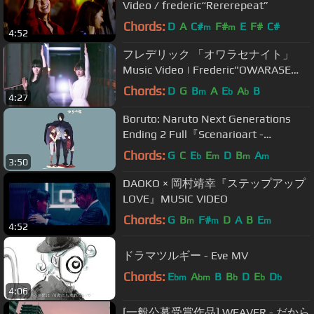
Video / frederic“Rererepeat”
Chords:
D
A
C#
F#
E
F#
C#
m
m
4:52
フレデリック 「オワラセナイト」
Music Video | Frederic"OWARASE
NIGHT"
Chords:
D
G
B
A
E
A
B
m
b
b
4:27
Boruto: Naruto Next Generations
Ending 2 Full『Scenarioart -
Sayonara Moon Town』
Chords:
G
C
E
E
D
B
A
b
m
m
m
3:50
DAOKO × 岡村靖幸『ステップアップ
LOVE』MUSIC VIDEO
Chords:
G
B
F#
D
A
B
E
m
m
m
4:52
ドラマツルギー - Eve MV
Chords:
E
A
B
B
D
E
D
bm
bm
b
b
b
4:06
[一般公募受賞作品] WEAVER - だから