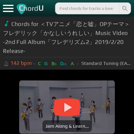
C
U
hord
Chords for ＜TVアニメ「恋と嘘」OPテーマ＞
フレデリック「かなしいうれしい」Music Video
-2nd Full Album「フレデリズム2」2019/2/20
Release-
142
bpm
Standard Tuning (EADGBE)
C
G
B
D
A
b
m
Jam Along & Learn...