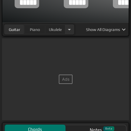
Guitar
Piano
Ukulele
Show
All Diagrams
Chords
Beta
Notes