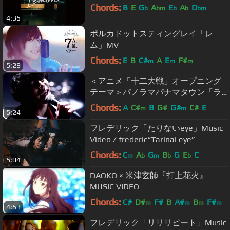
Chords:
B
E
G
A
E
A
D
b
bm
b
b
bm
4:35
ポルカドットスティングレイ「レ
ム」MV
Chords:
E
B
C#
A
E
F#
m
m
m
5:29
＜アニメ「十二大戦」オープニング
テーマ＞パノラマパナマタウン「ラ
プチャー」Music
Chords:
A
C#
B
G#
G#
C#
E
m
m
5:24
Video/PanoramaPanamaTown
"Rapture"
フレデリック「たりないeye」Music
Video / frederic“Tarinai eye”
Chords:
C
A
G
B
G
E
C
m
b
m
b
b
5:04
DAOKO × 米津玄師『打上花火』
MUSIC VIDEO
Chords:
C#
D#
F#
B
A#
B
F#
m
m
m
m
4:53
フレデリック「リリリピート」Music