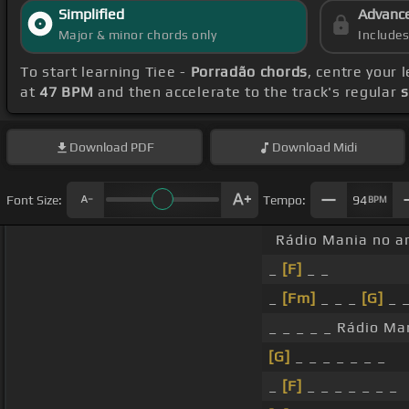
Simplified
Advanc
Major & minor chords only
Include
To start learning Tiee -
Porradão chords
, centre your
at
47 BPM
and then accelerate to the track's regular
s
Download
PDF
Download
Midi
Font Size:
Tempo:
94
BPM
Rádio Mania no a
_
[F]
_ _
_
[Fm]
_ _ _
[G]
_ 
_ _ _ _ _ Rádio Ma
[G]
_ _ _ _ _ _ _
_
[F]
_ _ _ _ _ _ _