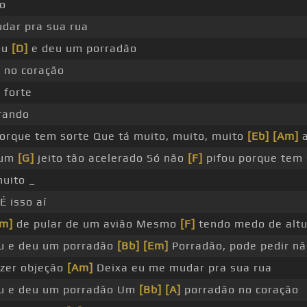
o
dar pra sua rua
ou
[D]
e deu um porradão
 no coração
 forte
rando
orque tem sorte Que tá muito, muito, muito
[Eb]
[Am]
a
 um
[G]
jeito tão acelerado Só não
[F]
pifou porque tem 
uito _
É isso aí
m]
de pular de um avião Mesmo
[F]
tendo medo de altu
u e deu um porradão
[Bb]
[Em]
Porradão, pode pedir nã
zer objeção
[Am]
Deixa eu me mudar pra sua rua
ou e deu um porradão Um
[Bb]
[A]
porradão no coração