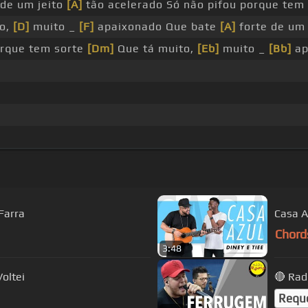
 de um jeito
[A]
tão acelerado Só não pifou porque tem
to,
[D]
muito _
[F]
apaixonado Que bate
[A]
forte de um 
rque tem sorte
[Dm]
Que tá muito,
[Eb]
muito _
[Bb]
ap
 Farra
Casa A
Chord
3:48
Voltei
🔴 Rad
Requ