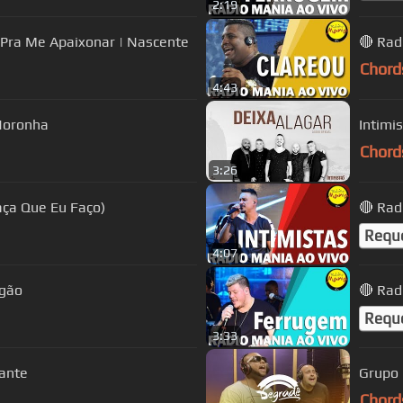
2:19
 Pra Me Apaixonar | Nascente
🔴 Rad
Chord
4:43
 Noronha
Intimis
Chord
3:26
aça Que Eu Faço)
🔴 Rad
Requ
4:07
agão
🔴 Rad
Requ
3:33
ante
Grupo 
Chord