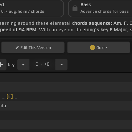
ed
Bass
s 6,7,aug,hdim7 chords
Advance chords for bass
 learning around these elemetal
chords sequence: Am, F, C
peed of 94 BPM
. With an eye on the
song's key F Major
, 
Edit
This Version
Gold
.
C
+0
Key:
r
_ _
[F]
_
nia