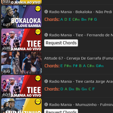
5:23
🔴 Radio Mania - Bokaloka - Não Pedi
Chords:
A
D
E
C#
B
F#
G
m
m
6:21
🔴 Radio Mania - Tiee - Fernando de
Request Chords
2:46
Atitude 67 - Cerveja De Garrafa (Fum
Chords:
E
F#
F#
B
A
C#
G#
m
m
m
3:35
🔴 Radio Mania - Tiee canta Jorge Ar
Chords:
D
A
D
B
G
C
F
m
b
m
6:51
🔴 Radio Mania - Mumuzinho - Fulmin
Request Chords