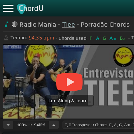
C
U
hord
🔴 Radio Mania -
Tiee
- Porradão Chords
94.35
bpm
Tempo:
T
Chords used:
F
A
G
A
B
m
b
Jam Along & Learn...
100
➙
94
BPM
%