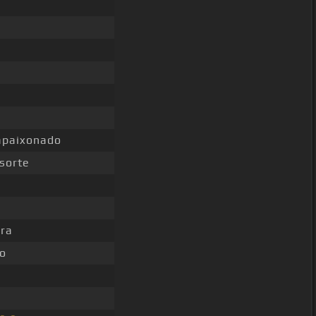
paixonado
sorte
ra
o