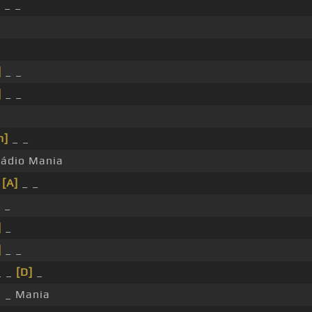
 _ _
]
_ _
]
_ _
m]
_ _
ádio Mania
_
[A]
_ _
 _
]
_
]
_ _
 _
[D]
_
_ _ Mania