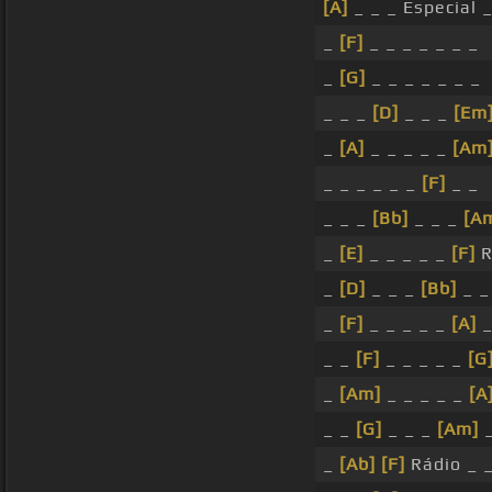
[A]
_ _ _ Especial _
_
[F]
_ _ _ _ _ _ _
_
[G]
_ _ _ _ _ _ _
_ _ _
[D]
_ _ _
[Em
_
[A]
_ _ _ _ _
[Am
_ _ _ _ _ _
[F]
_ _
_ _ _
[Bb]
_ _ _
[A
_
[E]
_ _ _ _ _
[F]
R
_
[D]
_ _ _
[Bb]
_ 
_
[F]
_ _ _ _ _
[A]
_
_ _
[F]
_ _ _ _ _
[G
_
[Am]
_ _ _ _ _
[A
_ _
[G]
_ _ _
[Am]
_
_
[Ab]
[F]
Rádio _ 