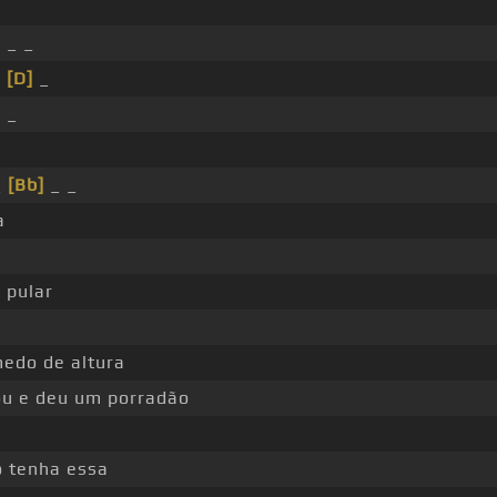
]
_ _
_
[D]
_
 _
_
[Bb]
_ _
a
 pular
edo de altura
ou e deu um porradão
o
o tenha essa