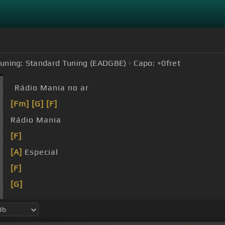
uning:
Standard Tuning (EADGBE)
Capo:
+0
fret
Rádio Mania no ar
[Fm]
[G]
[F]
Rádio Mania
[F]
[A]
Especial
[F]
[G]
[D]
[Em]