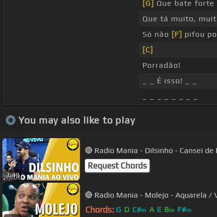
[G]
Que bate forte
Que tá muito, mui
Só não
[F]
pifou po
[C]
Porradão!
_ _ É isso! _ _
_ _ _ _ _ _ _ _
You may also like to play
🔴 Radio Mania - Dilsinho - Cansei de
Request Chords
3:49
🔴 Radio Mania - Molejo - Aquarela / 
Chords:
G
D
C#
A
E
B
F#
m
m
m