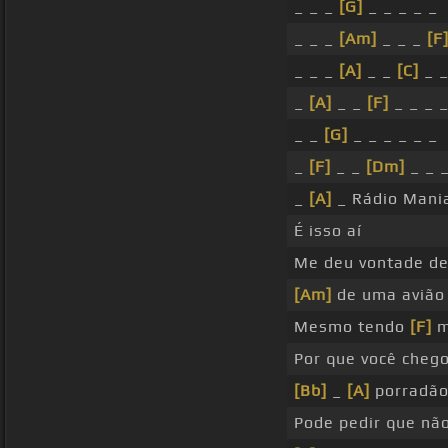
_ _ _
[G]
_ _ _ _ _
_ _ _
[Am]
_ _ _
[F
_ _ _
[A]
_ _
[C]
_ 
_
[A]
_ _
[F]
_ _ _ _
_ _
[G]
_ _ _ _ _ _
_
[F]
_ _
[Dm]
_ _ 
_
[A]
_ Rádio Mani
É isso aí
Me deu vontade de
[Am]
de uma avião
Mesmo tendo
[F]
m
Por que você cheg
[Bb]
_
[A]
porradã
Pode pedir que nã