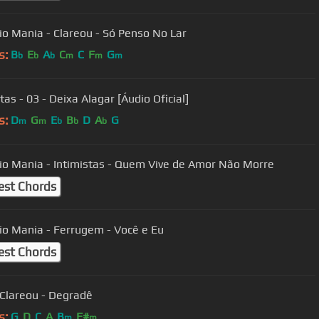
io Mania - Clareou - Só Penso No Lar
s:
B
E
A
C
C
F
G
b
b
b
m
m
m
tas - 03 - Deixa Alagar [Áudio Oficial]
s:
D
G
E
B
D
A
G
m
m
b
b
b
io Mania - Intimistas - Quem Vive de Amor Não Morre
est Chords
io Mania - Ferrugem - Você e Eu
est Chords
Clareou - Degradê
s:
G
D
C
A
B
F#
m
m