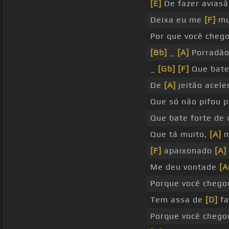
[E]
De fazer aviasã
Deixa eu me
[F]
mu
Por que você cheg
[Bb]
_
[A]
Porradão
_
[Gb]
[F]
Que bate
De
[A]
jeitão acele
Que só não pifou p
Que bate forte de
Que tá muito,
[A]
m
[F]
apaixonado
[A]
Me deu vontade
[A
Porque você chego
Tem assa de
[D]
fa
Porque você cheg