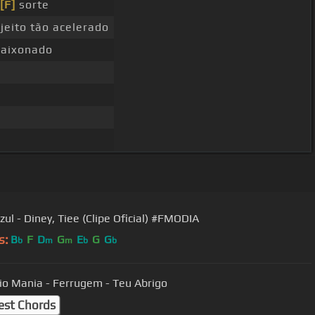
[F]
sorte
jeito tão acelerado
aixonado
zul - Diney, Tiee (Clipe Oficial) #FMODIA
s:
B
F
D
G
E
G
G
b
m
m
b
b
io Mania - Ferrugem - Teu Abrigo
est Chords