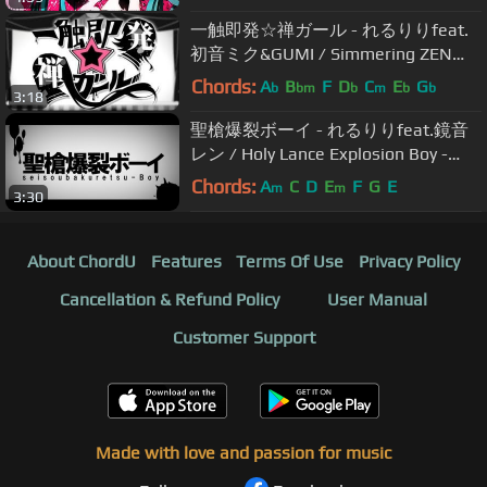
一触即発☆禅ガール - れるりりfeat.
初音ミク&GUMI / Simmering ZEN
Girl - rerulili feat.miku&gumi
Chords:
A
B
F
D
C
E
G
b
bm
b
m
b
b
3:18
聖槍爆裂ボーイ - れるりりfeat.鏡音
レン / Holy Lance Explosion Boy -
rerulili feat.KagamineLen
Chords:
A
C
D
E
F
G
E
m
m
3:30
About ChordU
Features
Terms Of Use
Privacy Policy
Cancellation & Refund Policy
User Manual
Customer Support
Made with love and passion for music