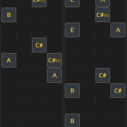
B
C#
m
E
A
C#
A
C#
m
A
C#
B
C#
B