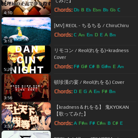
てみた】
Chords:
D
B
E
E
B
G
C
b
b
bm
b
b
4:10
[MV] REOL - ちるちる / ChiruChiru
Chords:
C
A
E
D
E
A
B
m
m
m
3:18
リモコン / Reol(れをる)+kradness
Cover
Chords:
F#
G#
C#
B
G#
E
A
m
m
5:20
頓珍漢の宴 / Reol(れをる) Cover
Chords:
D
E
G
A
E
F#
B
m
m
3:56
【kradness＆れをる】 鬼KYOKAN
【歌ってみた】
Chords:
A
F#
F#
C#
B
C#
E
m
m
3:31