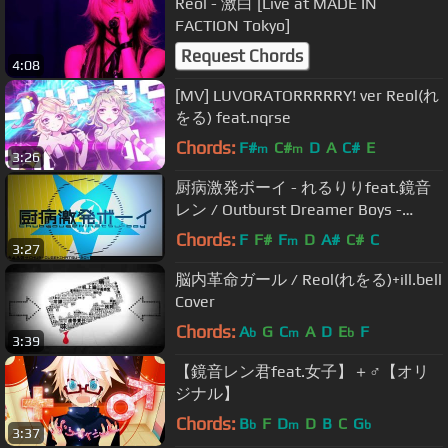
Reol - 激白 [Live at MADE IN
FACTION Tokyo]
Request Chords
4:08
[MV] LUVORATORRRRRY! ver Reol(れ
をる) feat.nqrse
Chords:
F#
C#
D
A
C#
E
m
m
3:26
厨病激発ボーイ - れるりりfeat.鏡音
レン / Outburst Dreamer Boys -
rerulili feat.KagamineRen
Chords:
F
F#
F
D
A#
C#
C
m
3:27
脳内革命ガール / Reol(れをる)+ill.bell
Cover
Chords:
A
G
C
A
D
E
F
b
m
b
3:39
【鏡音レン君feat.女子】＋♂【オリ
ジナル】
Chords:
B
F
D
D
B
C
G
b
m
b
3:37