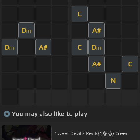
C
D
A#
m
D
A#
C
D
m
m
A#
C
N
You may also like to play
Sweet Devil / Reol(れをる) Cover