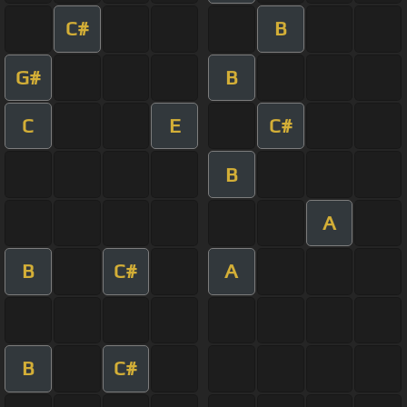
C#
B
G#
B
C
E
C#
B
A
B
C#
A
B
C#