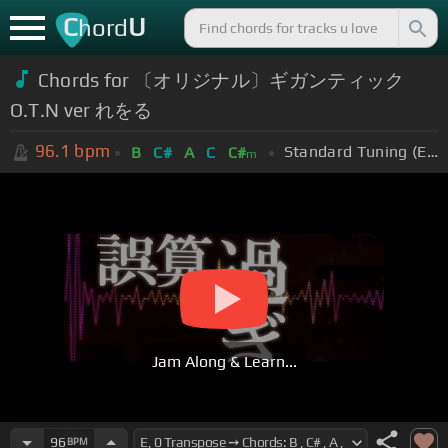
C
U
hord
Chords for 〔オリジナル〕ギガンティック
O.T.N ver れをる
96.1
bpm
Standard Tuning (EADGBE)
B
C#
A
C
C#
m
Jam Along & Learn...
96
BPM