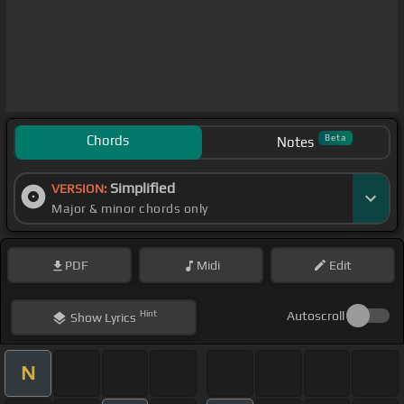
Chords
Beta
Notes
Simplified
VERSION:
Major & minor chords only
PDF
Midi
Edit
Hint
Autoscroll
Show
Lyrics
N