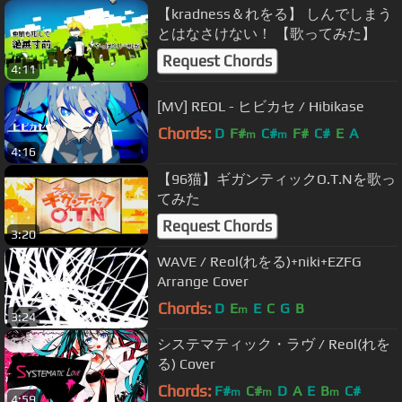
【kradness＆れをる】 しんでしまう
とはなさけない！ 【歌ってみた】
Request Chords
4:11
[MV] REOL - ヒビカセ / Hibikase
Chords:
D
F#
C#
F#
C#
E
A
m
m
4:16
【96猫】ギガンティックO.T.Nを歌っ
てみた
Request Chords
3:20
WAVE / Reol(れをる)+niki+EZFG
Arrange Cover
Chords:
D
E
E
C
G
B
m
3:24
システマティック・ラヴ / Reol(れを
る) Cover
Chords:
F#
C#
D
A
E
B
C#
m
m
m
4:59