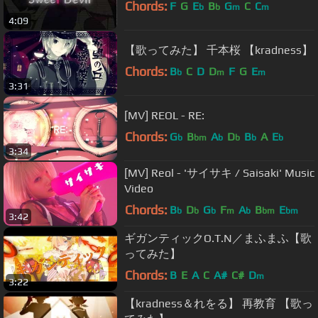
Chords:
F
G
E
B
G
C
C
b
b
m
m
4:09
【歌ってみた】 千本桜 【kradness】
Chords:
B
C
D
D
F
G
E
b
m
m
3:31
[MV] REOL - RE:
Chords:
G
B
A
D
B
A
E
b
bm
b
b
b
b
3:34
[MV] Reol - 'サイサキ / Saisaki' Music
Video
Chords:
B
D
G
F
A
B
E
b
b
b
m
b
bm
bm
3:42
ギガンティックO.T.N／まふまふ【歌
ってみた】
Chords:
B
E
A
C
A#
C#
D
m
3:22
【kradness＆れをる】 再教育 【歌っ