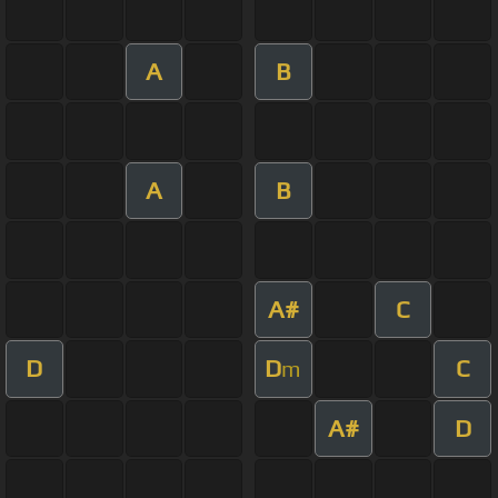
A
B
A
B
A#
C
D
D
C
m
A#
D