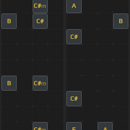
C#
A
m
B
C#
B
C#
B
C#
m
C#
C#
E
A
m