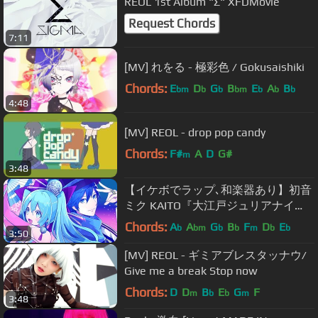
REOL 1st Album "Σ" XFDMovie
Request Chords
7:11
[MV] れをる - 極彩色 / Gokusaishiki
Chords:
E
D
G
B
E
A
B
bm
b
b
bm
b
b
b
4:48
[MV] REOL - drop pop candy
Chords:
F#
A
D
G#
m
3:48
【イケボでラップ､和楽器あり】初音
ミク KAITO『大江戸ジュリアナイ
ト』MV
Chords:
A
A
G
B
F
D
E
b
bm
b
b
m
b
b
3:50
[MV] REOL - ギミアブレスタッナウ/
Give me a break Stop now
Chords:
D
D
B
E
G
F
m
b
b
m
3:48