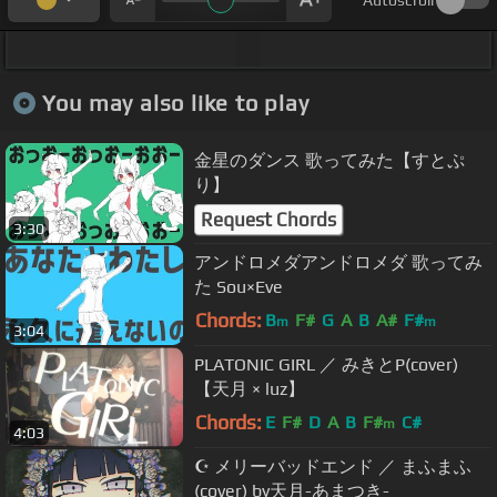
Autoscroll
You may also like to play
金星のダンス 歌ってみた【すとぷ
り】
Request Chords
3:30
アンドロメダアンドロメダ 歌ってみ
た Sou×Eve
Chords:
B
F#
G
A
B
A#
F#
m
m
3:04
PLATONIC GIRL ／ みきとP(cover)
【天月 × luz】
Chords:
E
F#
D
A
B
F#
C#
m
4:03
☪ メリーバッドエンド ／ まふまふ
(cover) by天月-あまつき-