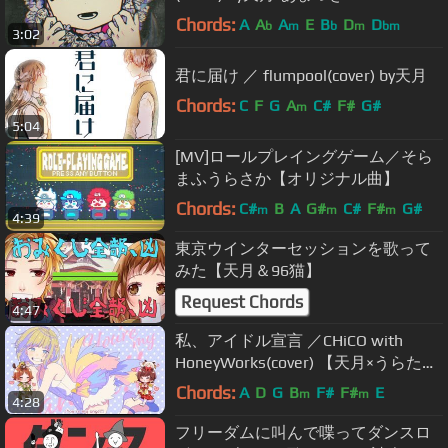
Chords:
A
A
A
E
B
D
D
b
m
b
m
bm
3:02
君に届け ／ flumpool(cover) by天月
Chords:
C
F
G
A
C#
F#
G#
m
5:04
[MV]ロールプレイングゲーム／そら
まふうらさか【オリジナル曲】
Chords:
C#
B
A
G#
C#
F#
G#
m
m
m
4:39
東京ウインターセッションを歌って
みた【天月＆96猫】
Request Chords
4:47
私、アイドル宣言 ／CHiCO with
HoneyWorks(cover) 【天月×うらたぬ
き】
Chords:
A
D
G
B
F#
F#
E
m
m
4:28
フリーダムに叫んで喋ってダンスロ