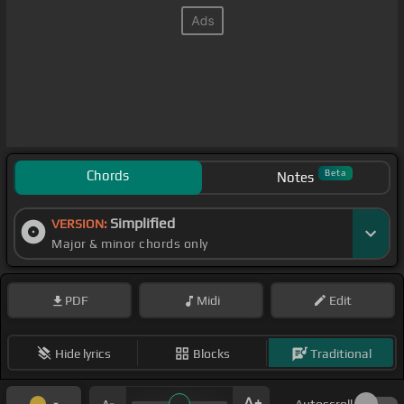
Chords
Beta
Notes
Simplified
VERSION:
Major & minor chords only
PDF
Midi
Edit
Hide lyrics
Blocks
Traditional