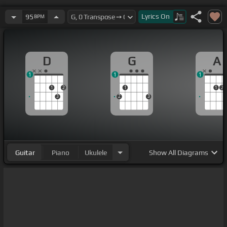
Lyrics
On
95
BPM
D
G
A
1
1
1
1
2
1
1
2
3
2
3
Guitar
Piano
Ukulele
Show
All Diagrams