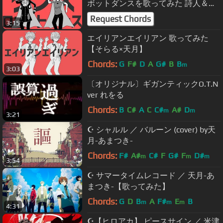
ボットダンスを歌ってみた 詩人＆＿
＿
Request Chords
3:15
エイリアンエイリアン 歌ってみた
【そらる×天月】
Chords:
G
F#
D
A
G#
B
B
m
3:03
〔オリジナル〕ギガンティックO.T.N
ver れをる
Chords:
B
C#
A
C
C#
A#
D
m
m
3:21
☪ シャルル ／ バルーン (cover) by天
月-あまつき-
Chords:
F#
A#
C#
F
G#
F
D#
m
m
m
3:54
☪ サマータイムレコード ／ 天月-あ
まつき-【歌ってみた】
Chords:
G
D
B
A
F#
E
B
m
m
m
4:31
☪【ヒロアカ】 ピースサイン ／ 米津