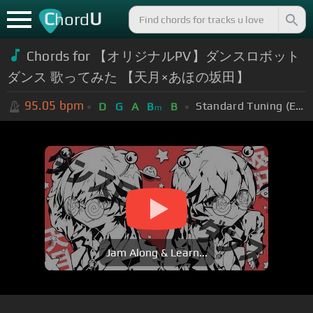
C
U
hord
Chords for 【オリジナルPV】ダンスロボット
ダンス 歌ってみた 【天月×あほの坂田】
95.05
bpm
Standard Tuning (EADGBE)
D
G
A
B
B
m
Jam Along & Learn...