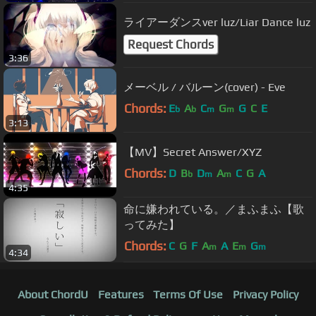
ライアーダンスver luz/Liar Dance luz
Request Chords
3:36
メーベル / バルーン(cover) - Eve
Chords:
E
A
C
G
G
C
E
b
b
m
m
3:13
【MV】Secret Answer/XYZ
Chords:
D
B
D
A
C
G
A
b
m
m
4:35
命に嫌われている。／まふまふ【歌
ってみた】
Chords:
C
G
F
A
A
E
G
m
m
m
4:34
About ChordU
Features
Terms Of Use
Privacy Policy