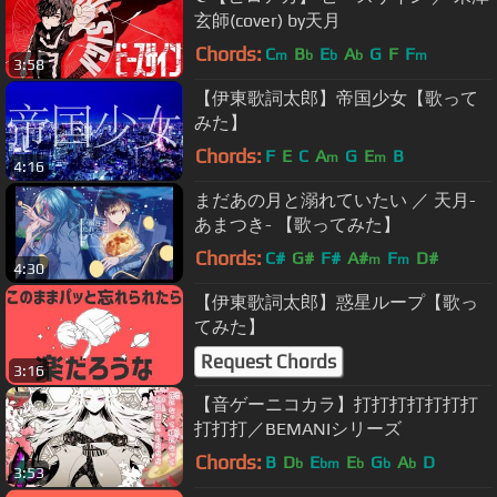
玄師(cover) by天月
Chords:
C
B
E
A
G
F
F
m
b
b
b
m
3:58
【伊東歌詞太郎】帝国少女【歌って
みた】
Chords:
F
E
C
A
G
E
B
m
m
4:16
まだあの月と溺れていたい ／ 天月-
あまつき- 【歌ってみた】
Chords:
C#
G#
F#
A#
F
D#
m
m
4:30
【伊東歌詞太郎】惑星ループ【歌っ
てみた】
Request Chords
3:16
【音ゲーニコカラ】打打打打打打打
打打打／BEMANIシリーズ
Chords:
B
D
E
E
G
A
D
b
bm
b
b
b
3:53