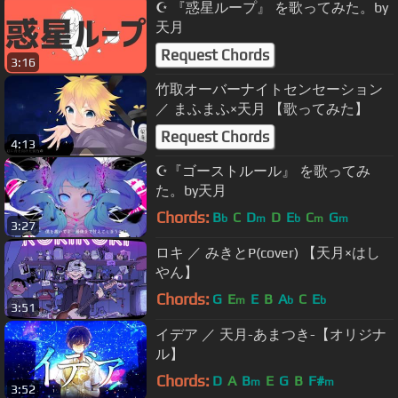
☪ 『惑星ループ』 を歌ってみた。by
天月
Request Chords
3:16
竹取オーバーナイトセンセーション
／ まふまふ×天月 【歌ってみた】
Request Chords
4:13
☪『ゴーストルール』 を歌ってみ
た。by天月
Chords:
B
C
D
D
E
C
G
b
m
b
m
m
3:27
ロキ ／ みきとP(cover) 【天月×はし
やん】
Chords:
G
E
E
B
A
C
E
m
b
b
3:51
イデア ／ 天月-あまつき-【オリジナ
ル】
Chords:
D
A
B
E
G
B
F#
m
m
3:52