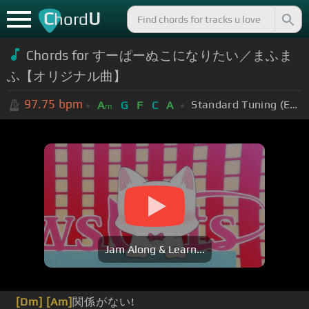
C
U
hord
Chords for すーぱーぬこになりたい／まふま
ふ【オリジナル曲】
97.75
bpm
Standard Tuning (EADGBE)
A
G
F
C
A
m
Jam Along & Learn...
[Dm]
[Am]
関係がない!