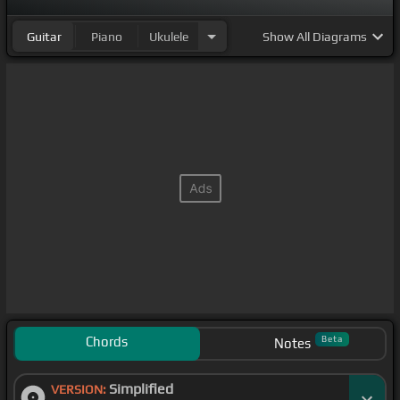
[Em]
[Am]
[G]
[Am]
Guitar
Piano
Ukulele
Show
All Diagrams
[C]
[A]
寝坊しにておしるし舞い立ってブリ
[F]
スににゃ
ーてらけにゃーてらけにーてにゃーてら
[G]
けにゃー
てらけわんてらいたあの子も誰
[Am]
もぬこりうつくま
あーくぜんぶつらさまむ
[F]
さしみるひとりゃつかいい
平和
[G]
みんながいしょにさあすきぬこにゃ
[Am]
んで
スリーミーム
[A]
[Am]
[F]
[Am]
猫
[Em]
になりたいなぬこになり
[F]
たい寝たきみ
の下を
[G]
やってな
[C]
っていたし
[Gm]
みにゃ
[F]
ー人
[G]
間世界の
[Am]
あん
[Ab]
[G]
[F]
たつびわ
[G]
猫気ま
まにな
[Am]
[G]
[Am]
[A]
[Am]
き
[A]
[Am]
っと先生は
それおかしのこと こんなあいき
[Cm]
[Am]
しょいさゆ
Chords
Beta
Notes
いたんない
[B]
地面の上
[Am]
でにっこりしてるそちら
Simplified
の子はぜんぶだいぶ
VERSION:
[D]
踊って
[F]
ちょうだい
[G]
[E]