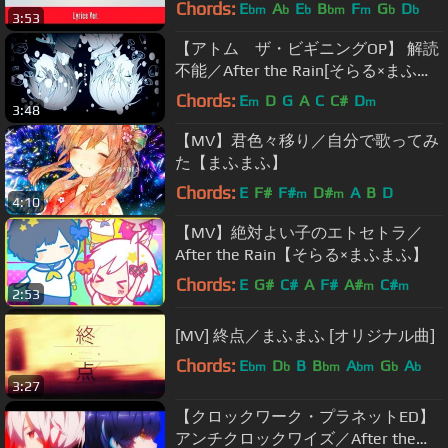
Chords:
E
A
E
B
F
G
D
bm
b
b
bm
m
b
b
3:53
【アトム ザ・ビギニングOP】 解読
不能／After the Rain[そらる×まふま
ふ]
Chords:
E
D
G
A
C
C#
D
m
m
3:48
【MV】君色々移り／自分で歌ってみ
た【まふまふ】
Chords:
E
F#
F#
D#
A
B
D
m
m
4:10
【MV】絶対よい子のエトセトラ／
After the Rain【そらる×まふまふ】
Chords:
E
G#
C#
A
F#
A#
C#
m
m
2:53
[MV] 終点／まふまふ [オリジナル曲]
Chords:
E
D
B
B
A
G
A
bm
b
bm
bm
b
b
3:27
【クロックワーク・プラネットED】
アンチクロックワイズ／After the