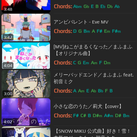
Rain【そらる×まふまふ】
Chords:
A
G
E
B
E
D
A
bm
b
b
b
b
3:48
アンビバレント - Eve MV
Chords:
D
G
B
A
F#
E
F#
m
m
m
3:42
[MV]ねこがまるくなった／まふまふ
【オリジナル曲】
Chords:
C
G
E
A
F
D
m
m
m
4:04
メリーバッドエンド／まふまふ feat.
初音ミク
Chords:
A
A
E
A
B
F
B
m
b
b
3:00
小さな恋のうた／莉犬【cover】
Chords:
F#
C#
B
D#
A#
D#
B
m
m
m
4:02
【SNOW MIKU 公式曲】好き！雪！