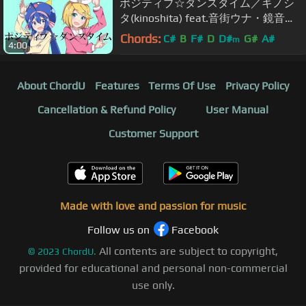
ポジティブ☆ダンスタイム／キノシ
タ(kinoshita) feat.音街ウナ・鏡音リ
ン／Positive☆Dance Time
Chords:
C#
B
F#
D
D#
G#
A#
m
4:00
About ChordU
Features
Terms Of Use
Privacy Policy
Cancellation & Refund Policy
User Manual
Customer Support
Made with love and passion for music
Follow us on
Facebook
All contents are subject to copyright,
©
2023
ChordU.
provided for educational and personal non-commercial
use only.