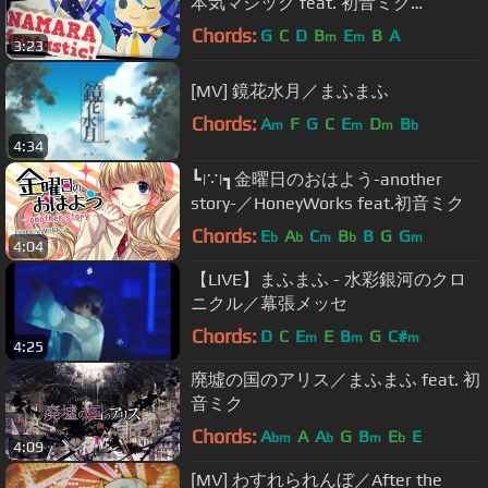
本気マジック feat. 初音ミク
【Mitchie M】
Chords:
G
C
D
B
E
B
A
m
m
3:23
[MV] 鏡花水月／まふまふ
Chords:
A
F
G
C
E
D
B
m
m
m
b
4:34
┗|∵|┓金曜日のおはよう-another
story-／HoneyWorks feat.初音ミク
Chords:
E
A
C
B
B
G
G
b
b
m
b
m
4:04
【LIVE】まふまふ - 水彩銀河のクロ
ニクル／幕張メッセ
Chords:
D
C
E
E
B
G
C#
m
m
m
4:25
廃墟の国のアリス／まふまふ feat. 初
音ミク
Chords:
A
A
A
G
B
E
E
bm
b
m
b
4:09
[MV] わすれられんぼ／After the