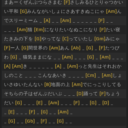
まあーくぜんぶつらさまむ
[F]
さしみるひとりゃつかい
い平和
[G]
みんながいしょにさあすきぬこにゃ
[Am]
ん
でスリーミーム _
[A]
_ _
[Am]
_ _ _ _ _ _
[F]
_ _
_ _ _
[Am]
猫
[Em]
になりたいなぬこになり
[F]
たい寝
たきみの下を
[G]
やってな
[C]
っていたし
[Gm]
みにゃ
[F]
ー人
[G]
間世界の
[Am]
あん
[Ab]
_
[G]
_
[F]
たつび
わ
[G]
_ 猫気ままにな _ _
[Am]
_ _ _
[G]
_
[Am]
_ _ _
[A]
[Am]
き _ _ _ _ _ _
[A]
_
[Am]
っと先生はそれおか
しのこと _ _ _ こんなあいき _ _ _ _
[Cm]
_
[Am]
しょ
いさゆいたんない
[B]
地面の上
[Am]
でにっこりしてる
そちらの子はぜんぶだいぶ _ _ _
[D]
踊って
[F]
ちょう
だい
[G]
_ _ _
[E]
_
[Am]
_ _ _
[F]
_ _
[G]
_
[D]
_
_
[E]
_ _ _
[F]
_
[G]
_ _
[Am]
_
_
[G]
_ _
[Gb]
_
[F]
_ _
[G]
_ _