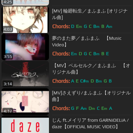
4:25
[MV] 輪廻転生／まふまふ [オリジナ
ル曲]
Chords:
D
E
G
C
B
B
A
m
m
m
4:03
夢のまた夢／まふまふ 【Music
Video】
Chords:
E
D
G
C
B
B
E
m
m
3:55
【MV】ベルセルク／まふまふ 【オ
リジナル曲】
Chords:
A
E
C#
D
B
G
B
m
m
3:14
[MV]さえずり/まふまふ【オリジナル
曲】
Chords:
G
F
A
D
C
E
A
m
m
m
4:17
じん ft.メイリア from GARNiDELiA /
daze【OFFICIAL MUSIC VIDEO】