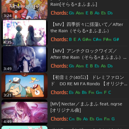
Rain[そらる×まふまふ]
Chords:
G
A
E
B
A
E
D
b
bm
b
b
b
3:24
【MV】四季折々に揺蕩いて／After
the Rain（そらる×まふまふ）
Chords:
B
E
A
G#
C#
F#
G#
m
m
m
4:35
【MV】アンチクロックワイズ／
After the Rain（そらる×まふまふ）
【クロックワーク・プラネットED】
Chords:
G
A
E
B
E
A
D
b
bm
b
b
b
3:49
【初音ミク(40㍍)】 ドレミファロン
ド DO RE MI FA Rondo 【オリジナ
ルPV】
Chords:
E
A
B
F
G
F
C
b
b
b
m
m
3:21
[MV] Nectar／まふまふ feat. nqrse
[オリジナル曲]
Chords:
C
B
A
E
G
F
G
m
b
b
b
m
m
4:49