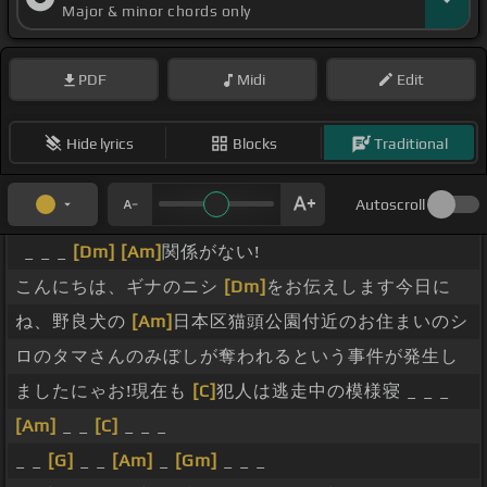
Major & minor chords only
[Am]
[F]
[G]
[D]
[E]
[F]
[G]
[Am]
PDF
Midi
Edit
Hide lyrics
Blocks
Traditional
Autoscroll
_ _ _
[Dm]
[Am]
関係がない!
こんにちは、ギナのニシ
[Dm]
をお伝えします今日に
ね、野良犬の
[Am]
日本区猫頭公園付近のお住まいのシ
ロのタマさんのみぼしが奪われるという事件が発生し
ましたにゃお!現在も
[C]
犯人は逃走中の模様寝 _ _ _
[Am]
_ _
[C]
_ _ _
_ _
[G]
_ _
[Am]
_
[Gm]
_ _ _