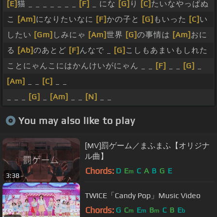
[E]
猫 _ _ _ _ _ _ _
[F]
_ にな
[G]
り
[C]
たいなやっぱぬ
こ
[Am]
になりたいなに
[F]
かの子と
[G]
もいった
[C]
い
したい
[Gm]
しみにゃ
[Am]
世界
[G]
の事情は
[Am]
おに
る
[Ab]
のあとど
[F]
んなで _
[G]
こしもあまいもしれた
ことにゃんこにはかんけいがにゃん _ _
[F]
_ _
[G]
_
[Am]
_ _
[C]
_ _
_ _ _
[G]
_
[Am]
_ _
[N]
_ _
You may also like to play
[MV]罰ゲーム／まふまふ【オリジナ
ル曲】
Chords:
D
E
C
A
B
G
E
m
3:38
TWICE「Candy Pop」Music Video
Chords:
G
C
E
B
C
B
E
m
m
m
b