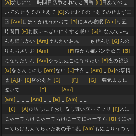
[A]
坊しにて二時間目誘致されてと四番
[F]
目あてのせ
いてのせうてのせえて
[G]
のせおてのせあてのせまず三
回
[Am]
目ほうかほうかおて
[G]
にきめ寝眠
[Am]
り五
時間目
[F]
お腹いっぱいにくすと眠い
[G]
神なんていせ
んも猫しかい
[Am]
けんさいお尻 _ _ もぜんじ
[G]
んの
りもおさいお
[Am]
_ _ _ _
[F]
腹から猫パンチぬこ
[G]
になりたいな
[Am]
やっぱぬこになりたい
[F]
夜の視線
[G]
をぎんこにし
[Am]
ない
[E]
世界 _
[Am]
_
[G]
の事情
は
[A]
お
[E]
昼のあと
[G]
_ _
[F]
_ _
[G]
_ 猫気ままに
泣いて _ _ _ _
[C]
_ _ _
[Am]
_ _
[Em]
_ _ _
[Am]
_ _
[G]
_
[Am]
_ _
_
[C]
_
[A]
寝坊しにておしるし舞い立ってブリ
[F]
スに
にゃーてらけにゃーてらけにーてにゃーてら
[G]
けにゃ
ーてらけわんてらいたあの子も誰
[Am]
もぬこりうつく