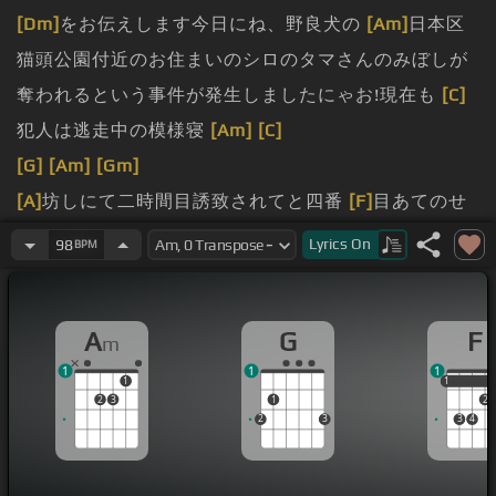
[Dm]
をお伝えします今日にね、野良犬の
[Am]
日本区
猫頭公園付近のお住まいのシロのタマさんのみぼしが
奪われるという事件が発生しましたにゃお!現在も
[C]
犯人は逃走中の模様寝
[Am]
[C]
[G]
[Am]
[Gm]
[A]
坊しにて二時間目誘致されてと四番
[F]
目あてのせ
いてのせうてのせえて
[G]
のせおてのせあてのせまず
Lyrics
On
98
BPM
三回
[Am]
目ほうかほうかおて
[G]
にきめ寝眠
[Am]
り
五時間目
[F]
お腹いっぱいにくすと眠い
[G]
神なんてい
A
G
F
m
せんも猫しかい
[Am]
けんさいお尻 もぜんじ
[G]
んのり
1
1
1
もおさいお
[Am]
[F]
腹から猫パンチぬこ
[G]
になりた
1
1
1
2
3
1
2
いな
[Am]
やっぱぬこになりたい
[F]
夜の視線
[G]
をぎ
2
3
3
4
んこにし
[Am]
ない
[E]
世界
[Am]
[G]
の事情は
[A]
お
[E]
昼のあと
[G]
[F]
[G]
猫気ままに泣いて
[C]
[Am]