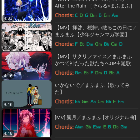
After the Rain ［そらる×まふまふ］
Chords:
C
D
G
B
B
E
A
m
m
m
4:33
【MV】拝啓、桜舞い散るこの日に／
まふまふ【少年ジャンマガ学園】
Chords:
F
E
D
G
B
C
D
b
m
m
b
m
3:55
【MV】サクリファイス／まふまふ
かつて神だった獣たちへOP主題歌
Chords:
G
E
F
D
D
B
A
m
b
m
b
4:16
いかないで／まふまふ【歌ってみ
た】
Chords:
E
G
A
C
B
F
F
b
m
b
m
b
m
3:16
[MV] 朧月／まふまふ [オリジナル曲]
Chords:
A
G
E
E
B
D
G
bm
b
bm
b
m
4:18