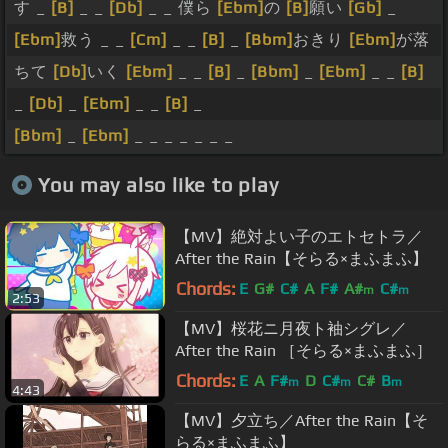
す _
[B]
_ _
[Db]
_ _ 僕ら
[Ebm]
の
[B]
願い
[Gb]
_
[Ebm]
救う _ _
[Cm]
_ _
[B]
_
[Bbm]
おきり
[Ebm]
が落
ちて
[Db]
いく
[Ebm]
_ _
[B]
_
[Bbm]
_
[Ebm]
_ _
[B]
_
[Db]
_
[Ebm]
_ _
[B]
_
[Bbm]
_
[Ebm]
_ _ _ _ _ _ _
You may also like to play
【MV】絶対よい子のエトセトラ／
After the Rain【そらる×まふまふ】
Chords:
E
G#
C#
A
F#
A#
C#
m
m
2:53
【MV】桜花ニ月夜ト袖シグレ／
After the Rain ［そらる×まふまふ］
Chords:
E
A
F#
D
C#
C#
B
m
m
m
4:43
【MV】夕立ち／After the Rain【そ
らる×まふまふ】