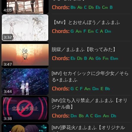
Chords:
B
A
C
D
E
C
B
b
b
b
b
m
4:05
【MV】とおせんぼう／まふまふ
Chords:
G
A
F
E
C
A
D
m
m
m
3:32
脱獄／まふまふ【歌ってみた】
Chords:
E
D
B
A
G
F
E
b
b
b
b
m
bm
3:47
[MV] セカイシックに少年少女／そら
る×まふまふ
Chords:
G
C
F
A
D
E
B
m
m
b
3:44
[MV]立ち入り禁止／まふまふ【オリ
ジナル曲】
Chords:
D
B
A
C
G
A
D
m
b
m
m
b
3:38
[MV]夢花火/まふまふ【オリジナル