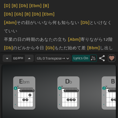
[D]
[B]
[Db]
[Ebm]
[B]
[Db]
[Gb]
[B]
[Db]
[Ebm]
[Abm]
その顔がいいなら何も知らない
[Db]
といけなく
ていい
卒業の日の時期のあなたの立ち
[Abm]
寄りながら12階
[Db]
のビルから今日
[Gb]
もただ始めて差
[Bbm]
し出し
ている本当の青春で行ける一つ
[Abm]
もない気がして
Lyrics
On
66
BPM
[Db]
人の中で
[Ebm]
いるのに同じ人のいいね
[Db]
にな
るなら誰もが見れるのに本当にこう見てない
[Abm]
世
E
D
B
bm
b
界ならいま札が
[Ebm]
枯れるまで一生しゃがんで隠れ
6
4
2
ていようかななんとも遠いって笑うのに次で終点
[Db]
1
1
1
1
1
1
1
1
1
1
2
が
[Ebm]
[Abm]
[Db]
[Ebm]
[B]
[Db]
[Ebm]
[Abm]
3
4
2
3
4
2
3
[Db]
[Ebm]
よ
[Abm]
[Db]
く知らない
[Abm]
ように今の
話で
[Bbm]
いて予想すぎる人生で今日もともに高雅な