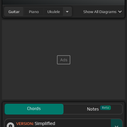
雰囲気が
[Abm]
BTSでいつから
[Db]
だってずっと
[Gb]
Guitar
Piano
Ukulele
Show
All Diagrams
笑われずに
[Bbm]
慣れていた感情愛情愛情拾わずにい
るだ
[B]
と知りや死ぬことなど恐怖を食らい腹を満た
してく
[Bbm]
神様まやかしとペテンシと僕はどうにも
わかって
[Abm]
いるんだどんな愛の粉を塗
[Ab]
り重ね
るよりずっと暗いただ
[Gm]
懐かしい光彩と果てしない
ほどの
[Ab]
暗闇
[B]
が
[Gb]
[Ebm]
[B]
[Bbm]
[Ebm]
時まで明日を
[Db]
[Ebm]
[B]
[Bbm]
[Ebm]
[B]
[Gb]
[Ebm]
[Abm]
[Bbm]
[Ebm]
[B]
[Bbm]
人生のように何にも教えてく
れなくていい人生のように何にも教えてくれ
[Abm]
な
くていい明らかに伸
[Gb]
ばしている人って何一つ見つ
Chords
Beta
Notes
け
[Bbm]
ないから解けるまで選んで書いたって僕はそ
Simplified
の意味
VERSION:
[Ebm]
を恨みあって叩きあって妬
[Db]
みあって