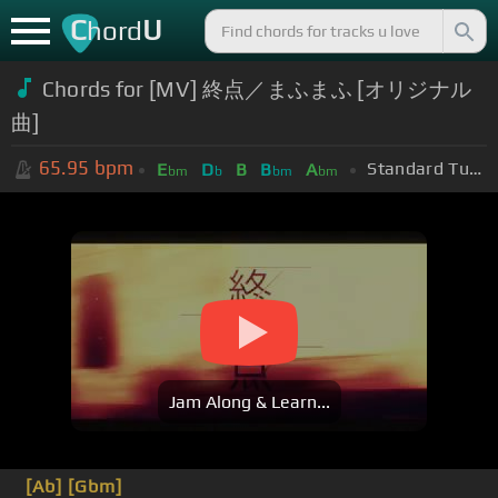
C
U
hord
Chords for [MV] 終点／まふまふ [オリジナル
曲]
65.95
bpm
Standard Tuning (EADGBE)
E
D
B
B
A
bm
b
bm
bm
Jam Along & Learn...
[Ab]
[Gbm]