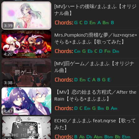
[MV]ハートの後味/まふまふ【オリジ
ナル曲】
Chords:
G
C
D
E
A
B
B
m
m
3:39
Mrs.Pumpkinの滑稽な夢／luz×nqrse×
そらる×まふまふ【歌ってみた】
Chords:
C
G
E
C
D
F
D
m
b
m
m
4:20
[MV]罰ゲーム／まふまふ【オリジナ
ル曲】
Chords:
D
E
C
A
B
G
E
m
3:38
【MV】恋の始まる方程式／After the
Rain【そらる×まふまふ】
Chords:
D
C
E
G
B
B
A
m
m
m
4:47
ECHO／まふまふ feat.nqrse【歌って
みた】
Chords:
B
A
D
A
B
B
E
b
b
bm
bm
b
bm