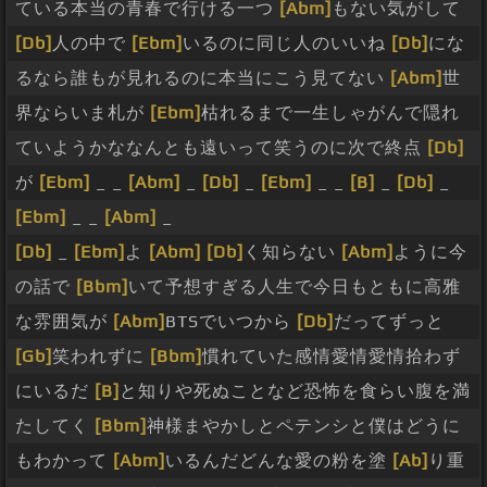
ている本当の青春で行ける一つ
[Abm]
もない気がして
[Db]
人の中で
[Ebm]
いるのに同じ人のいいね
[Db]
にな
るなら誰もが見れるのに本当にこう見てない
[Abm]
世
界ならいま札が
[Ebm]
枯れるまで一生しゃがんで隠れ
ていようかななんとも遠いって笑うのに次で終点
[Db]
が
[Ebm]
_ _
[Abm]
_
[Db]
_
[Ebm]
_ _
[B]
_
[Db]
_
[Ebm]
_ _
[Abm]
_
[Db]
_
[Ebm]
よ
[Abm]
[Db]
く知らない
[Abm]
ように今
の話で
[Bbm]
いて予想すぎる人生で今日もともに高雅
な雰囲気が
[Abm]
BTSでいつから
[Db]
だってずっと
[Gb]
笑われずに
[Bbm]
慣れていた感情愛情愛情拾わず
にいるだ
[B]
と知りや死ぬことなど恐怖を食らい腹を満
たしてく
[Bbm]
神様まやかしとペテンシと僕はどうに
もわかって
[Abm]
いるんだどんな愛の粉を塗
[Ab]
り重