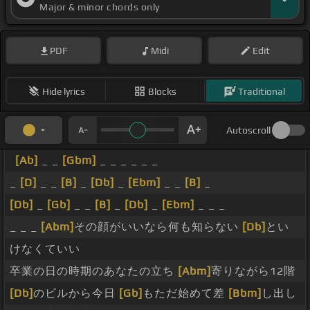
Major & minor chords only
乏
[Ebm]
しあって探しあって慰めあって悔や
[Bbm]
み
あって分
[Ab]
かりあったこんな歌も音も
[Am]
肯定も
PDF
Midi
Edit
否定も避けた憎み恋も死よ
[Bb]
りより残さえもどこに
も残らない暗闇
[B]
が
[Gb]
[Ebm]
吸い尽くす
[B]
[Db]
Hide lyrics
Blocks
Traditional
僕ら
[Ebm]
の
[B]
願い
[Gb]
[Ebm]
救う
[Cm]
[B]
[Bbm]
おきり
[Ebm]
が落ちて
[Db]
いく
[Ebm]
[B]
[Bbm]
Autoscroll
[Ebm]
[B]
[Db]
[Ebm]
[B]
[Ab]
_ _
[Gbm]
_ _ _ _ _ _
_
[D]
_ _
[B]
_
[Db]
_
[Ebm]
_ _
[B]
_
[Db]
_
[Gb]
_ _
[B]
_
[Db]
_
[Ebm]
_ _ _
_ _ _
[Abm]
その顔がいいなら何も知らない
[Db]
とい
けなくていい
卒業の日の時期のあなたの立ち
[Abm]
寄りながら12階
[Db]
のビルから今日
[Gb]
もただ始めて差
[Bbm]
し出し