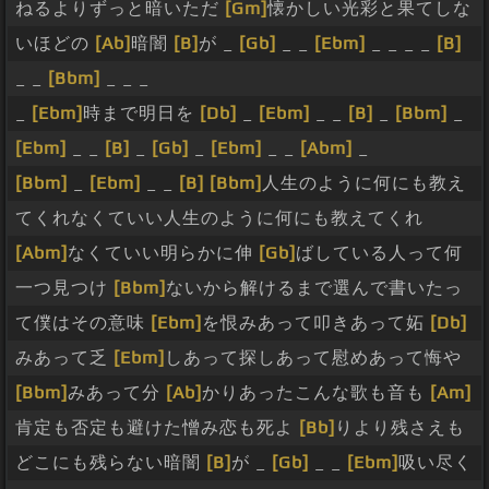
ねるよりずっと暗いただ
[Gm]
懐かしい光彩と果てしな
いほどの
[Ab]
暗闇
[B]
が _
[Gb]
_ _
[Ebm]
_ _ _ _
[B]
_ _
[Bbm]
_ _ _
_
[Ebm]
時まで明日を
[Db]
_
[Ebm]
_ _
[B]
_
[Bbm]
_
[Ebm]
_ _
[B]
_
[Gb]
_
[Ebm]
_ _
[Abm]
_
[Bbm]
_
[Ebm]
_ _
[B]
[Bbm]
人生のように何にも教え
てくれなくていい人生のように何にも教えてくれ
[Abm]
なくていい明らかに伸
[Gb]
ばしている人って何
一つ見つけ
[Bbm]
ないから解けるまで選んで書いたっ
て僕はその意味
[Ebm]
を恨みあって叩きあって妬
[Db]
みあって乏
[Ebm]
しあって探しあって慰めあって悔や
[Bbm]
みあって分
[Ab]
かりあったこんな歌も音も
[Am]
肯定も否定も避けた憎み恋も死よ
[Bb]
りより残さえも
どこにも残らない暗闇
[B]
が _
[Gb]
_ _
[Ebm]
吸い尽く