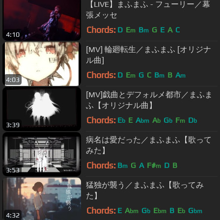
【LIVE】まふまふ - フューリー／幕
張メッセ
Chords:
D
E
B
G
E
A
C
m
m
4:10
[MV] 輪廻転生／まふまふ [オリジナ
ル曲]
Chords:
D
E
G
C
B
B
A
m
m
m
4:03
[MV]戯曲とデフォルメ都市／まふま
ふ【オリジナル曲】
Chords:
E
E
A
A
G
F
D
b
bm
b
b
m
b
3:39
病名は愛だった／まふまふ【歌って
みた】
Chords:
B
G
A
F#
D
B
m
m
3:53
猛独が襲う／まふまふ【歌ってみ
た】
Chords:
E
A
G
E
B
E
G
bm
b
bm
b
bm
4:32