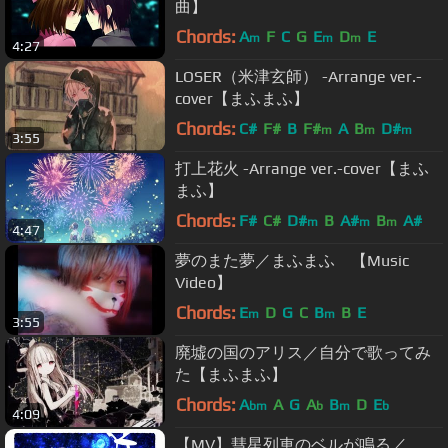
曲】
Chords:
A
F
C
G
E
D
E
m
m
m
4:27
LOSER（米津玄師） -Arrange ver.-
cover【まふまふ】
Chords:
C#
F#
B
F#
A
B
D#
m
m
m
3:55
打上花火 -Arrange ver.-cover【まふ
まふ】
Chords:
F#
C#
D#
B
A#
B
A#
m
m
m
4:47
夢のまた夢／まふまふ 【Music
Video】
Chords:
E
D
G
C
B
B
E
m
m
3:55
廃墟の国のアリス／自分で歌ってみ
た【まふまふ】
Chords:
A
A
G
A
B
D
E
bm
b
m
b
4:09
【MV】彗星列車のベルが鳴る／