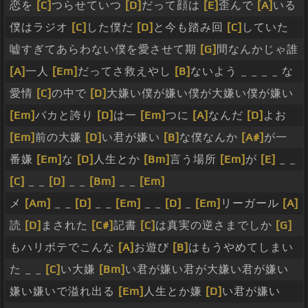
恋を
[C]
つらせていつ
[D]
だって顔は
[E]
歪んで
[A]
いる
僕はラジオ
[C]
した僕だ
[D]
と今も踏み回
[C]
していた
嘘すぎてあらわない僕を愛させて期
[G]
間なんかじゃ誰
[A]
一人
[Em]
だってさ救えやし
[B]
ないよう _ _ _ _ な
愛情
[C]
の中で
[D]
大嫌い僕が嫌い僕が大嫌い僕が嫌い
[Em]
バカと誇り
[D]
は一
[Em]
つに
[A]
なんだ
[D]
よお
[Em]
前の大嫌
[D]
い君が嫌い
[B]
な僕なんか
[A#]
が一
番嫌
[Em]
な
[D]
人生とか
[Bm]
言う場所
[Em]
が
[E]
_ _
[C]
_ _
[D]
_ _
[Bm]
_ _
[Em]
メ
[Am]
_ _
[D]
_ _
[Em]
_ _
[D]
_
[Em]
リーガール
[A]
読
[D]
まされた
[C#]
記書
[C]
は真実の逆さまでしか
[G]
もハリボテでこんな
[A]
お遊び
[B]
はもうやめてしまい
た _ _
[C]
い大嫌
[Bm]
い君が嫌い君が大嫌い君が嫌い
嫌い嫌いで溢れ出る
[Em]
人生とか嫌
[D]
い君が嫌い