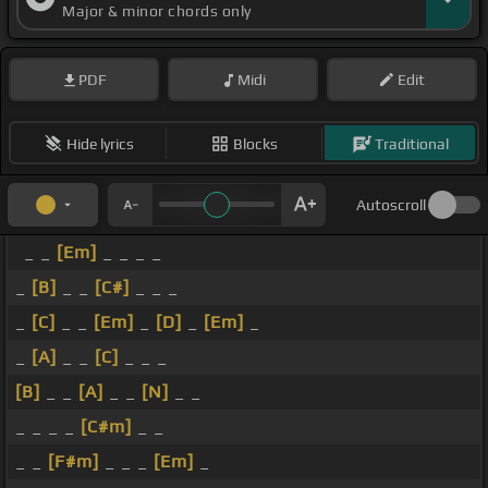
Major & minor chords only
PDF
Midi
Edit
Hide lyrics
Blocks
Traditional
Autoscroll
_ _
[Em]
_ _ _ _
_
[B]
_ _
[C#]
_ _ _
_
[C]
_ _
[Em]
_
[D]
_
[Em]
_
_
[A]
_ _
[C]
_ _ _
[B]
_ _
[A]
_ _
[N]
_ _
_ _ _ _
[C#m]
_ _
_ _
[F#m]
_ _ _
[Em]
_