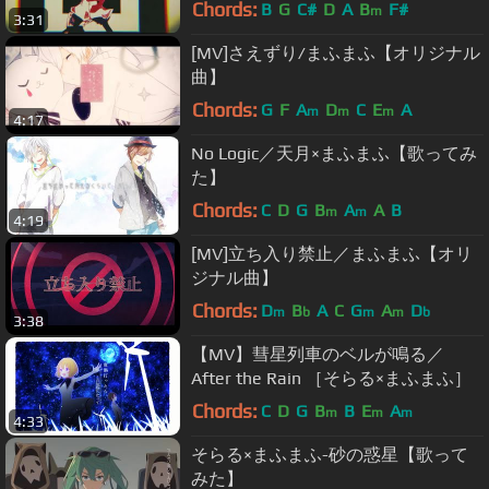
Chords:
B
G
C#
D
A
B
F#
m
3:31
[MV]さえずり/まふまふ【オリジナル
曲】
Chords:
G
F
A
D
C
E
A
m
m
m
4:17
No Logic／天月×まふまふ【歌ってみ
た】
Chords:
C
D
G
B
A
A
B
m
m
4:19
[MV]立ち入り禁止／まふまふ【オリ
ジナル曲】
Chords:
D
B
A
C
G
A
D
m
b
m
m
b
3:38
【MV】彗星列車のベルが鳴る／
After the Rain ［そらる×まふまふ］
Chords:
C
D
G
B
B
E
A
m
m
m
4:33
そらる×まふまふ-砂の惑星【歌って
みた】