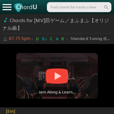
C
U
hord
Chords for [MV]罰ゲーム／まふまふ【オリジ
ナル曲】
87.75
bpm
Standard Tuning (EADGBE)
D
E
C
A
B
m
Jam Along & Learn...
[Em]