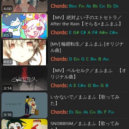
Chords:
B
F
A
B
C
E
D
bm
m
b
b
m
b
b
4:00
【MV】絶対よい子のエトセトラ／
After the Rain【そらる×まふまふ】
Chords:
E
G#
C#
A
F#
A#
C#
m
m
2:53
[MV] 輪廻転生／まふまふ [オリジナ
ル曲]
Chords:
D
E
G
C
B
B
A
m
m
m
4:03
【MV】ベルセルク／まふまふ 【オ
リジナル曲】
Chords:
A
E
C#
D
B
G
B
m
m
3:14
いかないで／まふまふ【歌ってみ
た】
Chords:
E
G
A
C
B
F
F
b
m
b
m
b
m
3:16
SNOBBISM／まふまふ【歌ってみ