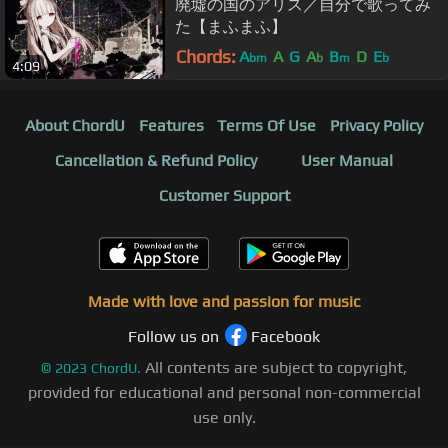
廃墟の国のアリス／自分で歌ってみ
た【まふまふ】
Chords:
A
A
G
A
B
D
E
bm
b
m
b
4:09
About ChordU
Features
Terms Of Use
Privacy Policy
Cancellation & Refund Policy
User Manual
Customer Support
Made with love and passion for music
Follow us on
Facebook
All contents are subject to copyright,
©
2023
ChordU.
provided for educational and personal non-commercial
use only.