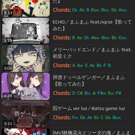
た】
Chords:
D
A
B
E
B
G
A
b
b
bm
bm
b
bm
3:33
ECHO／まふまふ feat.nqrse【歌って
みた】
Chords:
B
A
D
A
B
B
E
b
b
bm
bm
b
bm
3:59
メリーバッドエンド／まふまふ feat.
初音ミク
Chords:
A
A
E
A
B
F
B
m
b
b
3:00
拝啓ドッペルゲンガー／まふまふ
【歌ってみた】
Chords:
D
C#
B
A
F#
E
F#
m
m
m
4:28
罰ゲーム ver luz / Batsu game luz
Chords:
F
D
A
E
C
G
B
m
b
b
b
b
bm
3:37
[MV]林檎花火とソーダの海／まふま