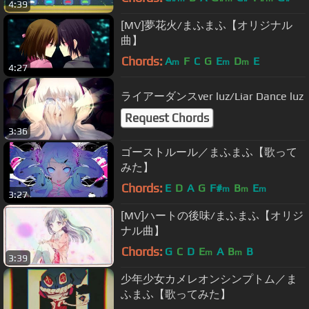
4:39
[MV]夢花火/まふまふ【オリジナル
曲】
Chords:
A
F
C
G
E
D
E
m
m
m
4:27
ライアーダンスver luz/Liar Dance luz
Request Chords
3:36
ゴーストルール／まふまふ【歌って
みた】
Chords:
E
D
A
G
F#
B
E
m
m
m
3:27
[MV]ハートの後味/まふまふ【オリジ
ナル曲】
Chords:
G
C
D
E
A
B
B
m
m
3:39
少年少女カメレオンシンプトム／ま
ふまふ【歌ってみた】