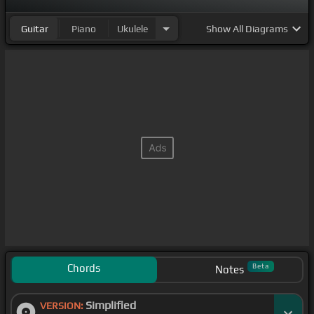
Guitar
Piano
Ukulele
Show
All Diagrams
Chords
Beta
Notes
Simplified
VERSION: