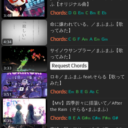
ふ【オリジナル曲】
Chords:
D
G
E
C
B
E
E
m
m
b
3:48
命に嫌われている。／まふまふ【歌
ってみた】
Chords:
C
G
F
A
A
E
G
m
m
m
4:34
サイノウサンプラー／まふまふ【歌
ってみた】
Request Chords
3:33
ロキ／まふまふ feat.そらる【歌って
みた】
Chords:
E
B
E
G
A
C
m
b
3:51
【MV】四季折々に揺蕩いて／After
the Rain（そらる×まふまふ）
Chords:
B
E
A
G#
C#
F#
G#
m
m
m
4:35