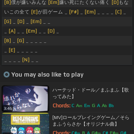
[B]
僕が嫌いみんな
[Em]
嫌い死にたくない痛く
[D]
もな
いこの全て
[E]
が罰ゲーム _
[F#]
_
[Em]
_ _ _ _
[C]
_
[G]
_
[D]
_
[Em]
_ _
_
[A]
_ _
[Em]
_ _
[D]
_
[B]
_
[G]
_ _ _ _ _
_
[E]
_ _ _ _ _
_ _ _ _
[N]
_ _
You may also like to play
ハーテッド・ドール／まふまふ【歌
ってみた】
Chords:
C
A
E
G
A
A
B
m
m
b
b
3:46
[MV]ロールプレイングゲーム／そら
まふうらさか【オリジナル曲】
Chords:
C#
B
A
G#
C#
F#
G#
m
m
m