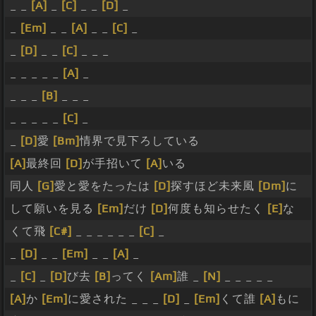
_ _
[A]
_
[C]
_ _
[D]
_
_
[Em]
_ _
[A]
_ _
[C]
_
_
[D]
_ _
[C]
_ _ _
_ _ _ _ _
[A]
_
_ _ _
[B]
_ _ _
_ _ _ _ _
[C]
_
_
[D]
愛
[Bm]
情界で見下ろしている
[A]
最終回
[D]
が手招いて
[A]
いる
同人
[G]
愛と愛をたったは
[D]
探すほど未来風
[Dm]
に
して願いを見る
[Em]
だけ
[D]
何度も知らせたく
[E]
な
くて飛
[C#]
_ _ _ _ _ _
[C]
_
_
[D]
_ _
[Em]
_ _
[A]
_
_
[C]
_
[D]
び去
[B]
ってく
[Am]
誰 _
[N]
_ _ _ _ _
[A]
か
[Em]
に愛された _ _ _
[D]
_
[Em]
くて誰
[A]
もに