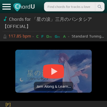
C
U
hord
Chords for 「星の涙」三月のパンタシア
【OFFICIAL】
117.85
bpm
Standard Tuning (EADGBE)
C
F
D
G
A
m
m
Jam Along & Learn...
[F]