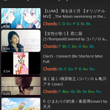
【LUMi】 海を泳ぐ月 【オリジナル
MV】_The Moon swimming in the
sea
Chords:
C
D
E
F
G
E
B
m
b
b
4:32
【女性が歌う】君に届
け/flumpool(Covered by コバソロ &
竹内美宥(AKB48))
Chords:
F
B
C
D
A
G
D
b
m
m
b
5:44
ClariS - Connect (Be Starters! Mix)
Full
Chords:
B
C
G
F
D
A
D
b
m
m
m
3:54
遠く遠く/槇原敬之 (コバソロ & 亀川
アキ Cover)
Chords:
F
B
G
D
A
E
F
bm
b
b
b
bm
m
5:25
☪ ひまわりの約束 / 秦基博(cover) by
天月