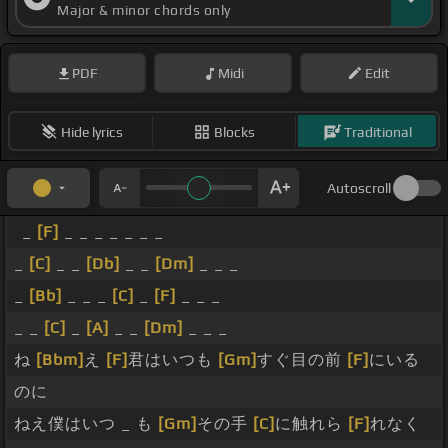
Major & minor chords only
PDF
Midi
Edit
Hide lyrics
Blocks
Traditional
Autoscroll
_
[F]
_ _ _ _ _ _ _
_
[C]
_ _
[Db]
_ _
[Dm]
_ _ _
_
[Bb]
_ _ _
[C]
_
[F]
_ _ _
_ _
[C]
_
[A]
_ _
[Dm]
_ _ _
ね
[Bbm]
え
[F]
君はいつも
[Gm]
すぐ目の前
[F]
にいる
のに
ねえ僕はいつ _ も
[Gm]
その手
[C]
に触れら
[F]
れなく