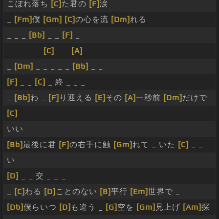
こぼれ落ち
[C]
た君の
[F]
涙
_
[Fm]
僕
[Gm]
[C]
の心を流
[Dm]
れる
_ _ _
[Bb]
_ _
[F]
_
_ _ _ _ _
[C]
_ _
[A]
_
_
[Dm]
_ _ _ _ _
[Bb]
_ _
[F]
_ _
[C]
_ 終 _ _ _
_
[Bb]
わ _
[F]
り迎える
[E]
その
[A]
一秒前
[Dm]
だけで
[C]
いい
[Bb]
最後に君
[F]
の右手に触
[Gm]
れて _ いた
[C]
_ _
い
[D]
_ _ 交 _ _ _
_
[C]
わる
[D]
ことのない
[B]
平行
[Em]
世界で _
[Db]
僕らいつ
[D]
も違う _
[G]
空を
[Gm]
見上げ
[Am]
探