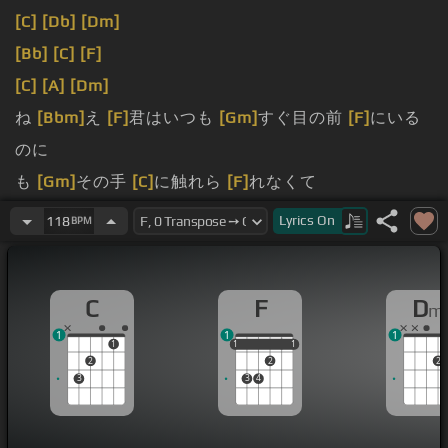
[C]
[Db]
[Dm]
[Bb]
[C]
[F]
[C]
[A]
[Dm]
ね
[Bbm]
え
[F]
君はいつも
[Gm]
すぐ目の前
[F]
にいる
のに
も
[Gm]
その手
[C]
に触れら
[F]
れなくて
ねえ君の目には
Lyrics
On
118
BPM
[Gm]
今何が
[F]
映ってるの
C
F
D
m
1
1
1
1
1
1
1
1
1
2
2
2
3
3
4