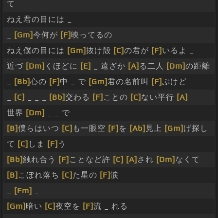
て
ねえ君の目には _
_
[Gm]
今何が
[F]
映ってるの
ねえ僕の目には
[Gm]
抜け殻
[C]
の君が
[F]
いるよ _
近づ
[Dm]
くほどに
[E]
_ 遠ざか
[A]
る二人
[Dm]
の距離
_
[Bb]
心の
[F]
中 _ で
[Gm]
君の名前叫
[F]
ぶけど
_
[C]
_ _ _
[Bb]
交わる
[F]
ことの
[C]
ない平行
[A]
世界
[Dm]
_ _ で
[B]
僕らはいつ
[C]
も一眼空
[F]
を
[Ab]
見上
[Gm]
げ探し
て
[C]
しま
[F]
う
[Bb]
触れ合う
[F]
ことなど許
[C]
[A]
され
[Dm]
なくて
[B]
こぼれ落ち
[C]
た星の
[F]
涙
_
[Fm]
_
[Gm]
暗い
[C]
夜空を
[F]
流 _ れる