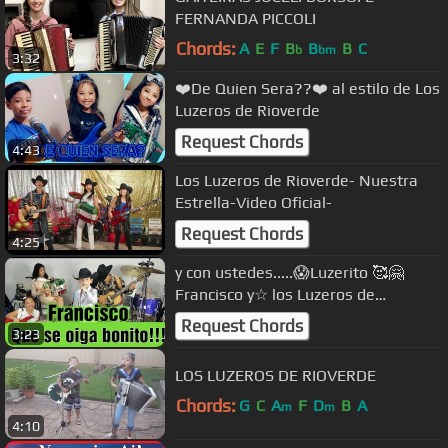
FERNANDA PICCOLI
Chords:
A
E
F
B
B
B
C
b
bm
3:32
❤️De Quien Sera??❤️ al estilo de Los
Luzeros de Rioverde
Request Chords
4:43
Los Luzeros de Rioverde- Nuestra
Estrella-Video Oficial-
Request Chords
4:25
y con ustedes.....😱Luzerito 🥰🤗
Francisco y☆ los Luzeros de
Rioverde☆🪗🎸🎵
Request Chords
3:23
LOS LUZEROS DE RIOVERDE
Chords:
G
C
A
F
D
B
A
m
m
4:10