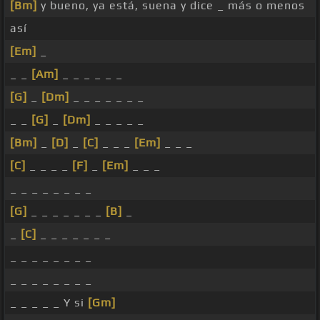
[Bm]
y bueno, ya está, suena y dice _ más o menos
así
[Em]
_
_ _
[Am]
_ _ _ _ _ _
[G]
_
[Dm]
_ _ _ _ _ _ _
_ _
[G]
_
[Dm]
_ _ _ _ _
[Bm]
_
[D]
_
[C]
_ _ _
[Em]
_ _ _
[C]
_ _ _ _
[F]
_
[Em]
_ _ _
_ _ _ _ _ _ _ _
[G]
_ _ _ _ _ _ _
[B]
_
_
[C]
_ _ _ _ _ _ _
_ _ _ _ _ _ _ _
_ _ _ _ _ _ _ _
_ _ _ _ _ Y si
[Gm]