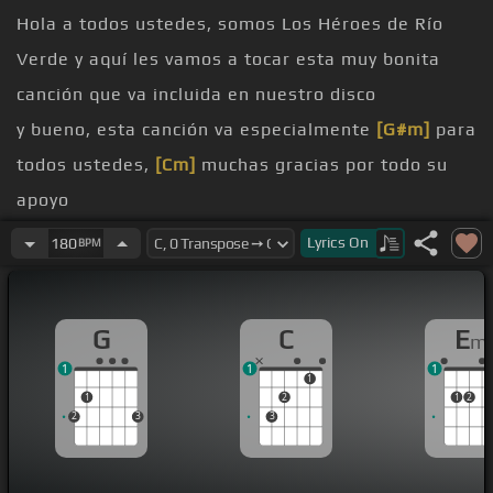
Hola a todos ustedes, somos Los Héroes de Río
Verde y aquí les vamos a tocar esta muy bonita
canción que va incluida en nuestro disco
y bueno, esta canción va especialmente
[G#m]
para
todos ustedes,
[Cm]
muchas gracias por todo su
apoyo
y dice más o menos así
Lyrics
On
180
BPM
[Am]
[G]
[Dm]
G
C
E
m
[G]
[Dm]
1
1
1
[Bm]
[D]
[C]
[Em]
1
1
2
1
2
2
3
3