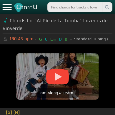
C
U
hord
Chords for "Al Pie de La Tumba" Luzeros de
Rioverde
180.45
bpm
Standard Tuning (EADGBE)
G
C
E
D
B
m
Jam Along & Learn...
[G]
[N]