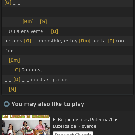
[G]
_ _
_ _ _ _ _ _ _ _
_ _ _ _
[Bm]
_
[G]
_ _ _
_ Quisiera verte, _
[D]
_
pero es
[G]
_ imposible, estoy
[Dm]
hasta
[C]
con
Dios
_
[Em]
_ _ _
_ _
[C]
Saludos, _ _ _ _
_ _
[D]
_ _ muchas gracias
_
[N]
_
You may also like to play
El Buque de mas Potencia/Los
Luzeros de Rioverde