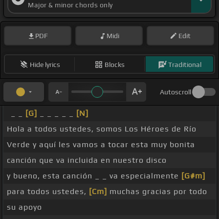
Major & minor chords only
PDF
Midi
Edit
Hide lyrics
Blocks
Traditional
Autoscroll
_ _
[G]
_ _ _ _ _
[N]
Hola a todos ustedes, somos Los Héroes de Río
Verde y aquí les vamos a tocar esta muy bonita
canción que va incluida en nuestro disco
y bueno, esta canción _ _ va especialmente
[G#m]
para todos ustedes,
[Cm]
muchas gracias por todo
su apoyo