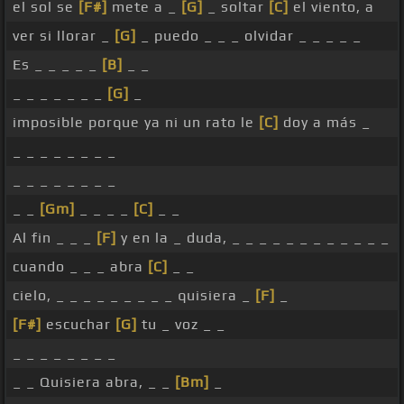
el sol se
[F#]
mete a _
[G]
_ soltar
[C]
el viento, a
ver si llorar _
[G]
_ puedo _ _ _ olvidar _ _ _ _ _
Es _ _ _ _ _
[B]
_ _
_ _ _ _ _ _ _
[G]
_
imposible porque ya ni un rato le
[C]
doy a más _
_ _ _ _ _ _ _ _
_ _ _ _ _ _ _ _
_ _
[Gm]
_ _ _ _
[C]
_ _
Al fin _ _ _
[F]
y en la _ duda, _ _ _ _ _ _ _ _ _ _ _ _
cuando _ _ _ abra
[C]
_ _
cielo, _ _ _ _ _ _ _ _ _ quisiera _
[F]
_
[F#]
escuchar
[G]
tu _ voz _ _
_ _ _ _ _ _ _ _
_ _ Quisiera abra, _ _
[Bm]
_