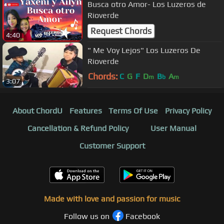
Busca otro Amor- Los Luzeros de
Rioverde
Request Chords
4:40
" Me Voy Lejos" Los Luzeros De
Rioverde
Chords:
C
G
F
D
B
A
m
b
m
3:07
About ChordU
Features
Terms Of Use
Privacy Policy
Cancellation & Refund Policy
User Manual
Customer Support
Made with love and passion for music
Follow us on
Facebook