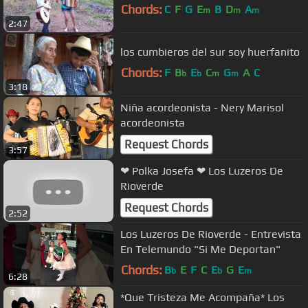
Chords:
C
F
G
E
B
D
A
m
m
m
2:47
los cumbieros del sur soy huerfanito
Chords:
F
B
E
C
G
A
C
b
b
m
m
3:18
Niña acordeonista - Nery Marisol
acordeonista
Request Chords
3:57
❤ Polka Josefa ❤ Los Luzeros De
Rioverde
Request Chords
2:52
Los Luzeros De Rioverde - Entrevista
En Telemundo "Si Me Deportan"
Chords:
B
E
F
C
E
G
E
b
b
m
6:28
*Que Tristeza Me Acompaña* Los