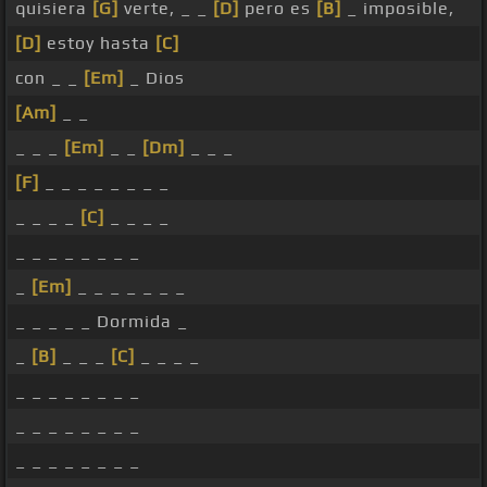
quisiera
[G]
verte, _ _
[D]
pero es
[B]
_ imposible,
[D]
estoy hasta
[C]
con _ _
[Em]
_ Dios
[Am]
_ _
_ _ _
[Em]
_ _
[Dm]
_ _ _
[F]
_ _ _ _ _ _ _ _
_ _ _ _
[C]
_ _ _ _
_ _ _ _ _ _ _ _
_
[Em]
_ _ _ _ _ _ _
_ _ _ _ _ Dormida _
_
[B]
_ _ _
[C]
_ _ _ _
_ _ _ _ _ _ _ _
_ _ _ _ _ _ _ _
_ _ _ _ _ _ _ _