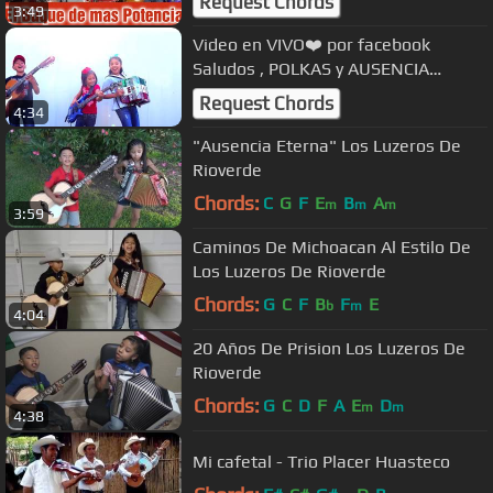
Request Chords
3:49
Video en VIVO❤️ por facebook
Saludos , POLKAS y AUSENCIA
ETERNA
Request Chords
4:34
"Ausencia Eterna" Los Luzeros De
Rioverde
Chords:
C
G
F
E
B
A
m
m
m
3:59
Caminos De Michoacan Al Estilo De
Los Luzeros De Rioverde
Chords:
G
C
F
B
F
E
b
m
4:04
20 Años De Prision Los Luzeros De
Rioverde
Chords:
G
C
D
F
A
E
D
m
m
4:38
Mi cafetal - Trio Placer Huasteco