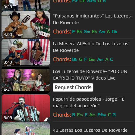
Chords:
F#
C#
G#
D
B
m
3:29
"Paisanos Inmigrantes" Los Luzeros
De Rioverde
Chords:
F
B
G
E
A
A
D
b
m
b
m
b
4:00
La Mesera Al Estilo De Los Luzeros
De Rioverde
Chords:
B
G
F
G
A
A
C
b
m
m
3:49
Los Luzeros de Rioverde- "POR UN
CAPRICHO TUYO" Videos Live
Request Chords
4:41
Popurrí de pasodobles - Jorge " El
mágico del acordeón"
Chords:
B
E
E
A
F#
C
G
m
m
m
8:09
40 Cartas Los Luzeros De Rioverde