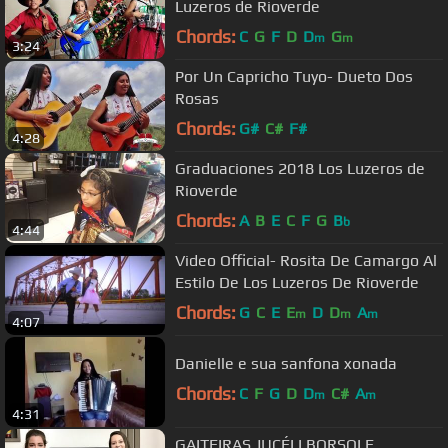
Luzeros de Rioverde
Chords:
C
G
F
D
D
G
m
m
3:24
Por Un Capricho Tuyo- Dueto Dos
Rosas
Chords:
G#
C#
F#
4:28
Graduaciones 2018 Los Luzeros de
Rioverde
Chords:
A
B
E
C
F
G
B
b
4:44
Video Official- Rosita De Camargo Al
Estilo De Los Luzeros De Rioverde
Chords:
G
C
E
E
D
D
A
m
m
m
4:07
Danielle e sua sanfona xonada
Chords:
C
F
G
D
D
C#
A
m
m
4:31
GAITEIRAS JUCÉLI BORSOI E