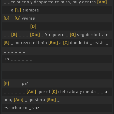
_ _ te sueño y despierto te miro, muy dentro
[Am]
_ _ a
[G]
siempre _ _ _
[B]
_
[G]
vivirás _ _ _ _ _
_ _ _ _ _ _ _
[D]
_
_ _
[G]
_ _ _
[Dm]
_ Yo quiero _
[G]
seguir sin ti, te
[B]
_ merezco el león
[Bm]
a
[C]
donde tú _ estás _
_ _ _ _ _ _
Un _ _ _ _ _ _
_ _ _ _ _ _ _ _
_ _ _ _ _ _ _ _
[F]
_ _ _ pa' _ _ _ _ _ _ _ _ _ _ _
_ _ _ _ _ _
[Am]
que el
[C]
cielo abra y me da _ _ a
uno,
[Am]
_ quisiera
[Em]
_
escuchar tu _ voz