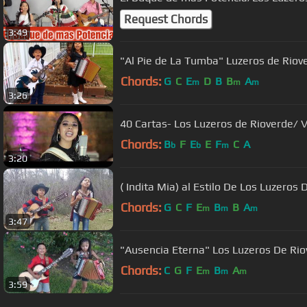
Request Chords
3:49
"Al Pie de La Tumba" Luzeros de Riov
Chords:
G
C
E
D
B
B
A
m
m
m
3:26
40 Cartas- Los Luzeros de Rioverde/ 
Chords:
B
F
E
E
F
C
A
b
b
m
3:20
( Indita Mia) al Estilo De Los Luzeros
Chords:
G
C
F
E
B
B
A
m
m
m
3:47
"Ausencia Eterna" Los Luzeros De Ri
Chords:
C
G
F
E
B
A
m
m
m
3:59