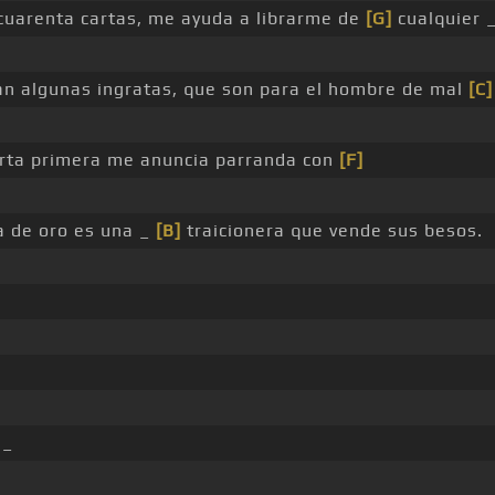
uarenta cartas, me ayuda a librarme de
[G]
cualquier _
jan algunas ingratas, que son para el hombre de mal
[C]
arta primera me anuncia parranda con
[F]
ta de oro es una _
[B]
traicionera que vende sus besos.
 _