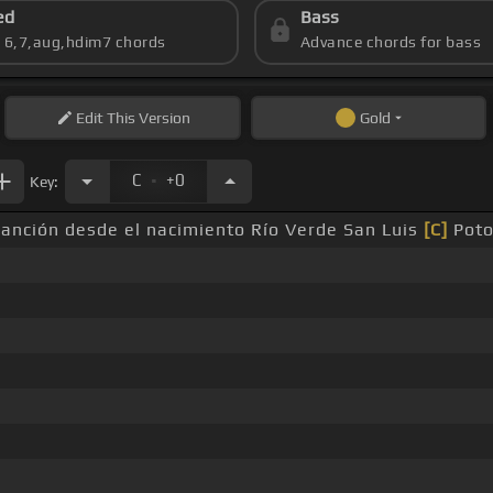
ed
Bass
s 6,7,aug,hdim7 chords
Advance chords for bass
Edit
This Version
Gold
.
C
+0
Key:
canción desde el nacimiento Río Verde San Luis
[C]
Poto