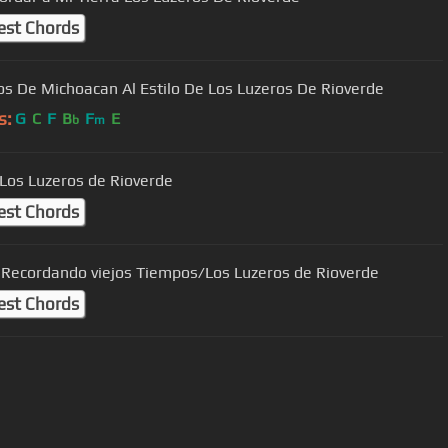
est Chords
s De Michoacan Al Estilo De Los Luzeros De Rioverde
s:
G
C
F
B
F
E
b
m
Los Luzeros de Rioverde
est Chords
Recordando viejos Tiempos/Los Luzeros de Rioverde
est Chords