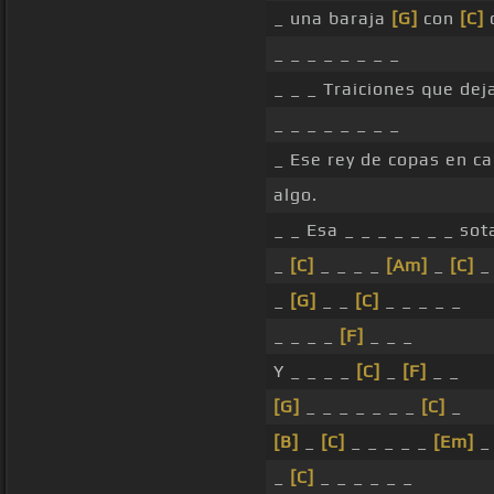
_ una baraja
[G]
con
[C]
c
_ _ _ _ _ _ _ _
_ _ _ Traiciones que de
_ _ _ _ _ _ _ _
_ Ese rey de copas en c
algo.
_ _ Esa _ _ _ _ _ _ _ so
_
[C]
_ _ _ _
[Am]
_
[C]
_
_
[G]
_ _
[C]
_ _ _ _ _
_ _ _ _
[F]
_ _ _
Y _ _ _ _
[C]
_
[F]
_ _
[G]
_ _ _ _ _ _ _
[C]
_
[B]
_
[C]
_ _ _ _ _
[Em]
_
_
[C]
_ _ _ _ _ _