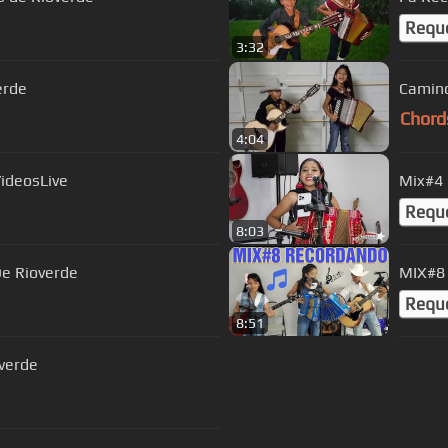
Requ
3:32
erde
Camino
Chord
4:04
VideosLive
Mix#4 
Requ
8:03
 De Rioverde
MIX#8 
Requ
8:51
overde