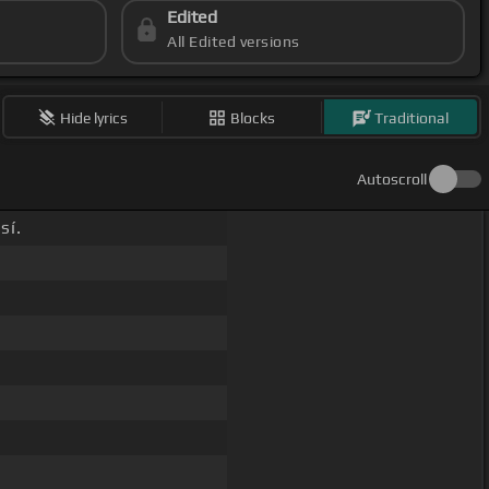
Edited
All Edited versions
Hide lyrics
Blocks
Traditional
Autoscroll
sí.