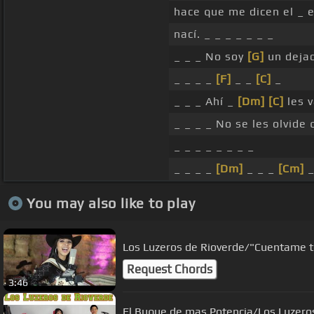
hace que me dicen el _ 
nací. _ _ _ _ _ _ _
_ _ _ No soy
[G]
un dejad
_ _ _ _
[F]
_ _
[C]
_
_ _ _ Ahí _
[Dm]
[C]
les 
_ _ _ _ No se les olvide
_ _ _ _ _ _ _ _
_ _ _ _
[Dm]
_ _ _
[Cm]
You may also like to play
Los Luzeros de Rioverde/"Cuentame t
Request Chords
3:46
El Buque de mas Potencia/Los Luzero