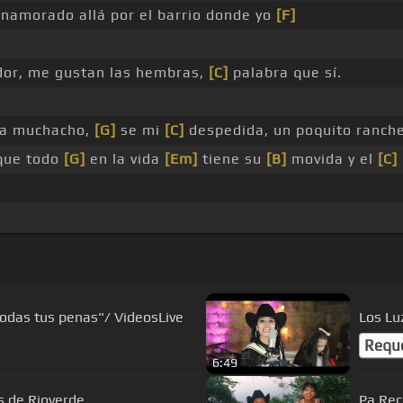
enamorado allá por el barrio donde yo
[F]
or, me gustan las hembras,
[C]
palabra que sí.
va muchacho,
[G]
se mi
[C]
despedida, un poquito ranch
 que todo
[G]
en la vida
[Em]
tiene su
[B]
movida y el
[C]
_
odas tus penas"/ VideosLive
Los Lu
Requ
6:49
s de Rioverde