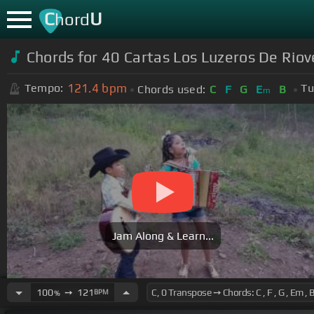
C
U
hord
Chords for 40 Cartas Los Luzeros De Rio
121.4
bpm
Tempo:
Tu
Chords used:
C
F
G
E
B
m
Jam Along & Learn...
100
➙
121
BPM
%