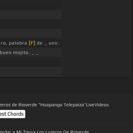
ero, palabra
[F]
de _ unir.
buen mojito. _ _
zeros de Rioverde "Huapango Telepaiza"LiveVideos
est Chords
Pa Recordar a Mi Tierra Los Luzeros De Rioverde