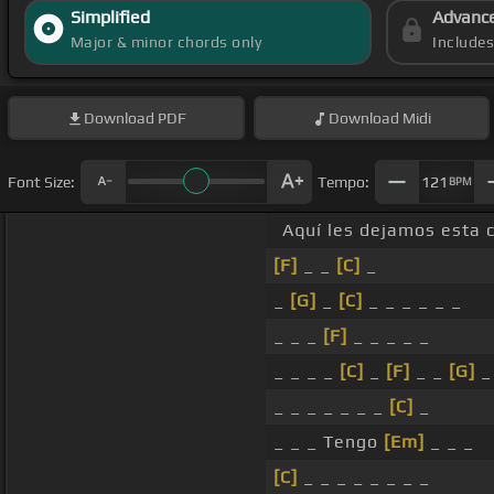
Simplified
Advanc
Major & minor chords only
Include
Download
PDF
Download
Midi
Font Size:
Tempo:
121
BPM
Aquí les dejamos esta 
[F]
_ _
[C]
_
_
[G]
_
[C]
_ _ _ _ _ _
_ _ _
[F]
_ _ _ _ _
_ _ _ _
[C]
_
[F]
_ _
[G]
_
_ _ _ _ _ _ _
[C]
_
_ _ _ Tengo
[Em]
_ _ _
[C]
_ _ _ _ _ _ _ _