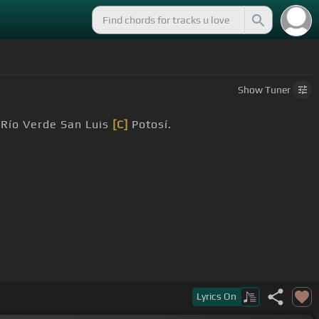
Show
Tuner
 Río Verde San Luis
[C]
Potosí.
librarme de
[G]
cualquier traición.
Lyrics
On