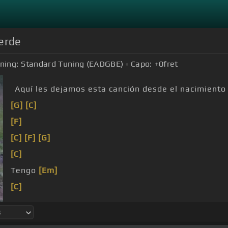
verde
ning:
Standard Tuning (EADGBE)
Capo:
+0
fret
Aquí les dejamos esta canción desde el nacimiento
[G]
[C]
[F]
[C]
[F]
[G]
[C]
Tengo
[Em]
[C]
una baraja
[G]
con
[C]
cuarenta cartas, me ayuda a 