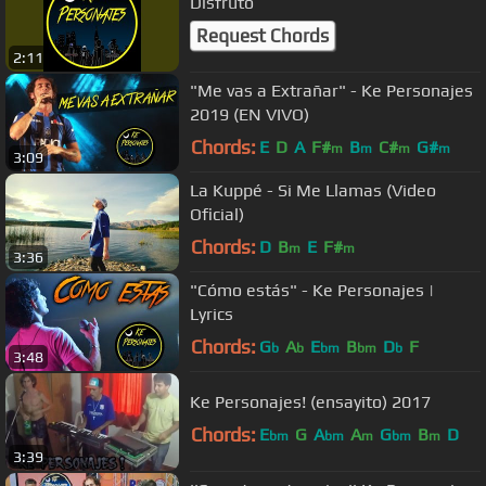
Disfruto
Request Chords
2:11
"Me vas a Extrañar" - Ke Personajes
2019 (EN VIVO)
Chords:
E
D
A
F#
B
C#
G#
m
m
m
m
3:09
La Kuppé - Si Me Llamas (Video
Oficial)
Chords:
D
B
E
F#
m
m
3:36
"Cómo estás" - Ke Personajes |
Lyrics
Chords:
G
A
E
B
D
F
b
b
bm
bm
b
3:48
Ke Personajes! (ensayito) 2017
Chords:
E
G
A
A
G
B
D
bm
bm
m
bm
m
3:39