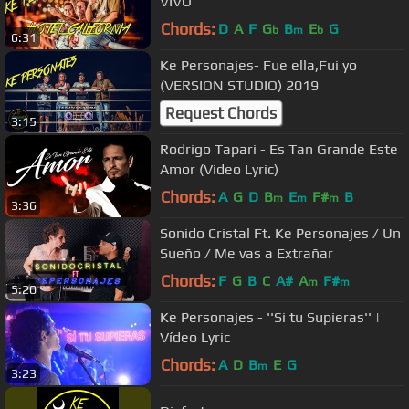
VIVO
Chords:
D
A
F
G
B
E
G
b
m
b
6:31
Ke Personajes- Fue ella,Fui yo
(VERSION STUDIO) 2019
Request Chords
3:15
Rodrigo Tapari - Es Tan Grande Este
Amor (Video Lyric)
Chords:
A
G
D
B
E
F#
B
m
m
m
3:36
Sonido Cristal Ft. Ke Personajes / Un
Sueño / Me vas a Extrañar
Chords:
F
G
B
C
A#
A
F#
m
m
5:20
Ke Personajes - ''Si tu Supieras'' |
Vídeo Lyric
Chords:
A
D
B
E
G
m
3:23