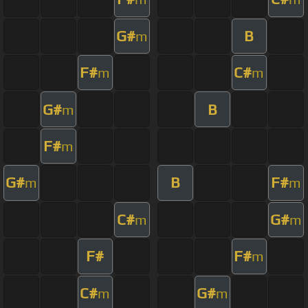
G#
B
m
F#
C#
m
m
G#
B
m
F#
m
G#
B
F#
m
m
C#
G#
m
m
F#
F#
m
C#
G#
m
m