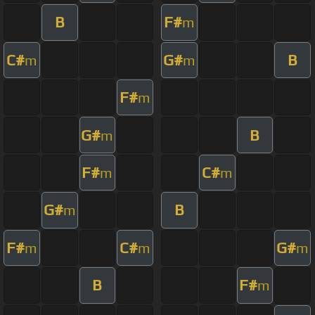
B
F#
m
C#
G#
B
m
m
F#
m
G#
B
m
F#
C#
m
m
G#
B
m
F#
C#
G#
m
m
m
B
F#
m