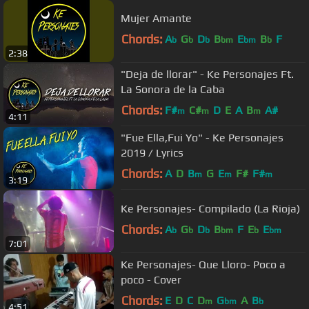
Mujer Amante
Chords:
A
G
D
B
E
B
F
b
b
b
bm
bm
b
2:38
"Deja de llorar" - Ke Personajes Ft.
La Sonora de la Caba
Chords:
F#
C#
D
E
A
B
A#
m
m
m
4:11
"Fue Ella,Fui Yo" - Ke Personajes
2019 / Lyrics
Chords:
A
D
B
G
E
F#
F#
m
m
m
3:19
Ke Personajes- Compilado (La Rioja)
Chords:
A
G
D
B
F
E
E
b
b
b
bm
b
bm
7:01
Ke Personajes- Que Lloro- Poco a
poco - Cover
Chords:
E
D
C
D
G
A
B
m
bm
b
4:51