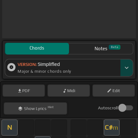
Chords
Beta
Notes
Simplified
VERSION:
Major & minor chords only
PDF
Midi
Edit
Hint
Autoscroll
Show
Lyrics
N
C#
m