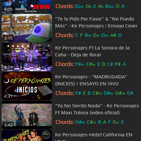
Chords:
E
G
E
A
B
D
A
bm
b
b
bm
4:05
"Te lo Pido Por Favor" & "No Puedo
Más" - Ke Personajes | Ensayo Cover
Chords:
C
F
B
E
D
A#
D
m
m
m
3:15
Ke Personajes Ft La Sonora de la
Caba - Deja de llorar
Chords:
F#
C#
E
D
C#
F#
A
m
m
4:14
Ke Personajes - "MADRUGADA"
(INICIOS) / ENSAYO EN VIVO
Chords:
F#
E
B
C#
D#
G#
G#
m
m
m
2:31
"Ya No Siento Nada" - Ke Personajes
Ft Maxi Tolosa (video oficial)
Chords:
G#
C#
B
A
F
E
E
m
m
m
3:42
Ke Personajes-Hotel California EN