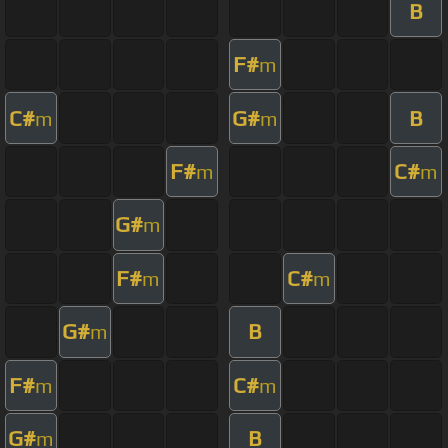
B
F#
m
C#
G#
B
m
m
F#
C#
m
m
G#
m
F#
C#
m
m
G#
B
m
F#
C#
m
m
G#
B
m