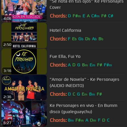
''Se nota en tus ojos'' Ke Personajes
Cover
Chords:
D
F#
E
A
C#
F#
C#
m
m
4:06
Hotel California
Chords:
F
E
G
D
A
B
b
b
b
b
b
2:50
Fue Ella, Fui Yo
Chords:
A
D
G
B
E
F#
F#
m
m
m
3:16
"Amor de Novela" - Ke Personajes
(AUDIO INEDITO)
Chords:
D
C
G
E
B
F#
m
m
2:36
Ke Personajes en vivo - En Bumm
disco (gualeguaychu)
Chords:
B
F#
A
D
F
D
C
m
m
m
6:27