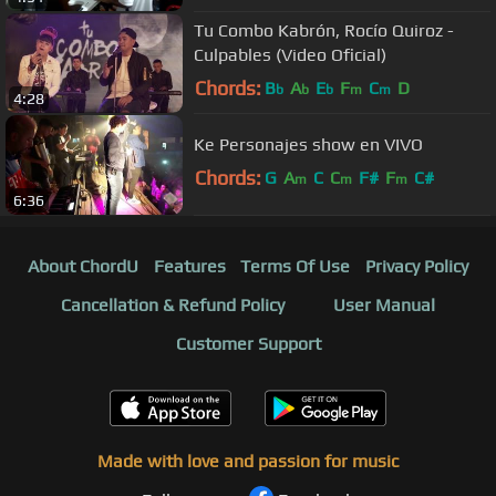
Tu Combo Kabrón, Rocío Quiroz -
Culpables (Video Oficial)
Chords:
B
A
E
F
C
D
b
b
b
m
m
4:28
Ke Personajes show en VIVO
Chords:
G
A
C
C
F#
F
C#
m
m
m
6:36
About ChordU
Features
Terms Of Use
Privacy Policy
Cancellation & Refund Policy
User Manual
Customer Support
Made with love and passion for music