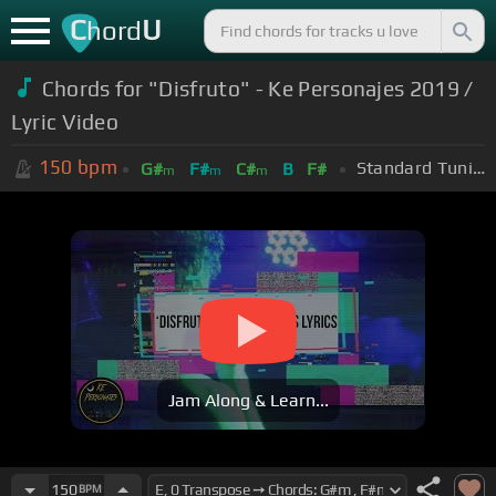
C
U
hord
Chords for "Disfruto" - Ke Personajes 2019 /
Lyric Video
150
bpm
Standard Tuning (EADGBE)
G#
F#
C#
B
F#
m
m
m
Jam Along & Learn...
150
BPM