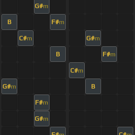
G#
m
B
F#
m
C#
G#
m
m
B
F#
m
C#
m
G#
B
m
F#
m
G#
m
F#
C#
m
m