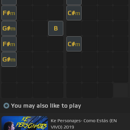
F#
C#
m
m
G#
B
m
F#
C#
m
m
G#
m
You may also like to play
Ke Personajes- Como Estás (EN
VIVO) 2019