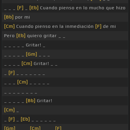
_ _ _
[F]
_
[Eb]
Cuando pienso en lo mucho que hizo
[Bb]
por mi
[Cm]
Cuando pienso en la inmediación
[F]
de mi
Pero
[Eb]
quiero gritar _ _
_ _ _ _ _ Gritar! _
_ _ _ _ _
[Gm]
_ _ _
_ _ _ _
[Cm]
Gritar! _ _
_
[F]
_ _ _ _ _ _ _
_ _ _
[Cm]
_ _ _ _ _
_ _ _ _ _ _ _ _
_ _ _ _ _
[Bb]
Gritar!
[Cm]
_
_
[F]
_
[Eb]
_ _ _ _ _ _
[Gm]
_ _ _
[Cm]
_ _ _
[F]
_ _