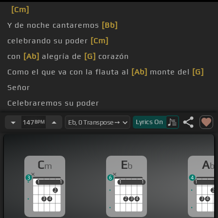
[Cm]
Y de noche cantaremos
[Bb]
celebrando su poder
[Cm]
con
[Ab]
alegría de
[G]
corazón
Como el que va con la flauta al
[Ab]
monte del
[G]
Señor
Celebraremos su poder
[Ab]
Lyrics
On
147
BPM
[Cm]
C
E
A
m
b
b
3
6
4
1
1
1
1
1
1
1
1
1
1
2
2
3
4
2
3
4
3
4