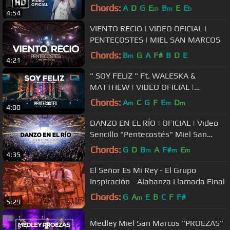
Guatemala
Chords:
A
D
G
E
B
E
E
m
m
b
4:54
VIENTO RECIO | VIDEO OFICIAL |
PENTECOSTES | MIEL SAN MARCOS
Chords:
B
G
A
F#
B
D
E
m
4:21
" SOY FELIZ " Ft. WALESKA &
MATTHEW | VIDEO OFICIAL |
PENTECOSTÉS | MIEL SAN MARCOS
Chords:
A
C
G
F
E
D
m
m
m
4:00
DANZO EN EL RÍO | OFICIAL | Video
Sencillo "Pentecostés" Miel San
Marcos
Chords:
G
D
B
A
F#
E
m
m
m
4:35
El Señor Es Mi Rey - El Grupo
Inspiración - Alabanza Llamada Final
Chords:
G
A
E
B
C
F
F#
m
5:29
Medley Miel San Marcos "PROEZAS"