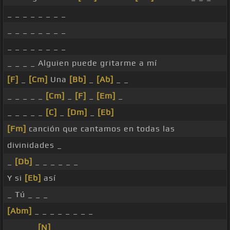
_ _ _ _ _ _ _ _
_ _ _ _ _ _ _ _
_ _ _ _ _ _ _ _
_ _ _ _ Alguien puede gritarme a mí
[F]
_
[Cm]
Una
[Bb]
_
[Ab]
_ _
_ _ _ _ _
[Cm]
_
[F]
_
[Em]
_
_ _ _ _ _
[C]
_
[Dm]
_
[Eb]
[Fm]
canción que cantamos en todas las
divinidades _
_
[Db]
_ _ _ _ _ _
Y si
[Eb]
así
_ Tú _ _ _
[Abm]
_ _ _ _ _ _ _ _
_ _ _ _
[N]
_ _ _