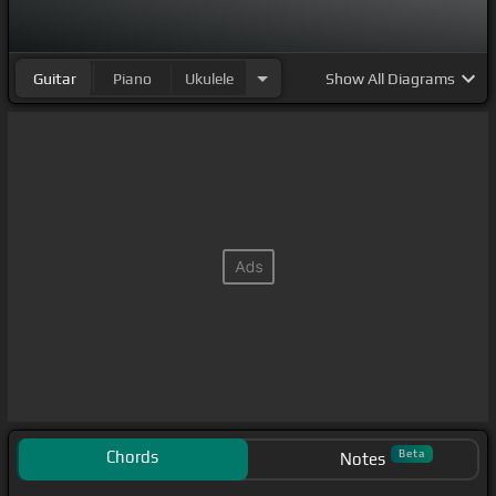
Guitar
Piano
Ukulele
Show
All Diagrams
Chords
Beta
Notes