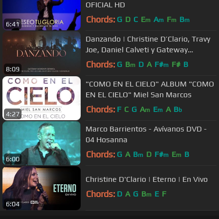
OFICIAL HD
Chords:
G
D
C
E
A
F
B
m
m
m
m
6:41
Danzando | Christine D’Clario, Travy
Joe, Daniel Calveti y Gateway
Worship Español
Chords:
G
B
D
A
F#
F#
B
m
m
8:09
"COMO EN EL CIELO" ALBUM "COMO
EN EL CIELO" Miel San Marcos
Chords:
F
C
G
A
E
A
B
m
m
b
4:27
Marco Barrientos - Avívanos DVD -
04 Hosanna
Chords:
G
A
B
D
F#
E
B
m
m
m
6:00
Christine D'Clario | Eterno | En Vivo
Chords:
D
A
G
B
E
F
m
6:04