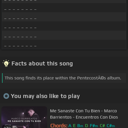
_ _ _ _ _ _ _ _
_ _ _ _ _ _ _ _
_ _ _ _ _ _ _ _
_ _ _ _ _ _ _ _
_ _ _ _ _ _ _ _
Facts about this song
This song finds its place within the PentecostÃ©s album.
You may also like to play
Me Sanaste Con Tu Bien - Marco
Barrientos - Encuentros Con Dios
Chords:
A
E
B
D
F#
C#
C#
m
m
m