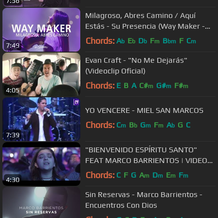
7:56
Milagroso, Abres Camino / Aquí
Estás - Su Presencia (Way Maker -
Sinach) - Español | Música Cristiana
Chords:
A
E
D
F
B
F
C
b
b
b
m
bm
m
7:49
Evan Craft - "No Me Dejarás"
(Videoclip Oficial)
Chords:
E
B
A
C#
G#
F#
m
m
m
4:05
YO VENCERE - MIEL SAN MARCOS
Chords:
C
B
G
F
A
G
C
m
b
m
m
b
7:39
"BIENVENIDO ESPÍRITU SANTO"
FEAT MARCO BARRIENTOS | VIDEO
OFICIAL | PENTECOSTÉS | MIEL SAN
Chords:
C
F
G
A
D
E
F
m
m
m
m
4:30
MARCOS
Sin Reservas - Marco Barrientos -
Encuentros Con Dios