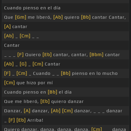
Cuando pienso en el día
Que
[Gm]
me liberó,
[Ab]
quiero
[Bb]
cantar Cantar,
[A]
cantar
[Ab]
_
[Cm]
_ _
Cantar
_ _ _
[F]
Quiero
[Eb]
cantar, cantar,
[Bbm]
cantar
[Ab]
_
[G]
_
[Cm]
Cantar
[F]
_
[Cm]
_ Cuando _ _
[Bb]
pienso en lo mucho
[Cm]
que hizo por mí
Cuando pienso en
[Bb]
el día
Que me liberó,
[Eb]
quiero danzar
Danzar,
[A]
danzar,
[Ab]
[Cm]
danzar, _ _ _ danzar
_
[F]
[Eb]
Arriba!
Quiero danzar, danza, danza, danza,
[Cm]
_ _ danza