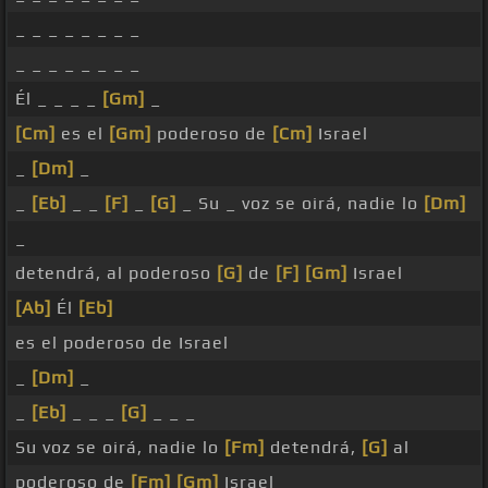
_ _ _ _ _ _ _ _
_ _ _ _ _ _ _ _
Él _ _ _ _
[Gm]
_
[Cm]
es el
[Gm]
poderoso de
[Cm]
Israel
_
[Dm]
_
_
[Eb]
_ _
[F]
_
[G]
_ Su _ voz se oirá, nadie lo
[Dm]
_
detendrá, al poderoso
[G]
de
[F]
[Gm]
Israel
[Ab]
Él
[Eb]
es el poderoso de Israel
_
[Dm]
_
_
[Eb]
_ _ _
[G]
_ _ _
Su voz se oirá, nadie lo
[Fm]
detendrá,
[G]
al
poderoso de
[Fm]
[Gm]
Israel _