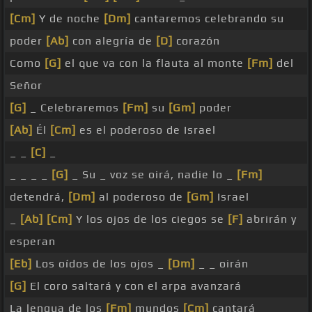
[Cm]
Y de noche
[Dm]
cantaremos celebrando su
poder
[Ab]
con alegría de
[D]
corazón
Como
[G]
el que va con la flauta al monte
[Fm]
del
Señor
[G]
_ Celebraremos
[Fm]
su
[Gm]
poder
[Ab]
Él
[Cm]
es el poderoso de Israel
_ _
[C]
_
_ _ _ _
[G]
_ Su _ voz se oirá, nadie lo _
[Fm]
detendrá,
[Dm]
al poderoso de
[Gm]
Israel
_
[Ab]
[Cm]
Y los ojos de los ciegos se
[F]
abrirán y
esperan
[Eb]
Los oídos de los ojos _
[Dm]
_ _ oirán
[G]
El coro saltará y con el arpa avanzará
La lengua de los
[Fm]
mundos
[Cm]
cantará _ _ _