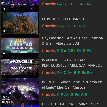
Chords:
C
G
C
B
F
A
A
m
b
m
b
9:15
EL PODEROSO DE ISRAEL
Chords:
D
A
E
C
D
B
E
m
m
m
m
8:16
Hay Libertad - Art Aguilera (Canción
Oficial ) Video Lyric #2
Chords:
F
D
C
B
E
G
F
m
b
m
m
4:25
INVENCIBLE & BAUTÍZAME |
PENTECOSTÉS | MIEL SAN MARCOS
Chords:
D
C
A
G
F
B
G
m
m
b
m
7:51
INCREIBLE Video Sencillo "Como en
el Cielo" Miel San Marcos
Chords:
C
F
A
G
E
A
E
m
m
6:47
DESEO TU GLORIA - EMIR SENSINI -