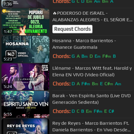
Chords:
G
C
D
E
A
B
A
m
m
m
7:36
🔥PODEROSO DE ISRAEL -
ALABANZAS ALEGRES - EL SEÑOR ES
MI REY, OLEO DE ALEGRIA,
Request Chords
1:47
REMOLINEANDO Y MAS..
Hosanna - Marco Barrientos -
Amanece Guatemala
Chords:
G
A
B
D
E
F#
B
m
m
m
5:23
Lléname - Marcos Witt feat. Harold y
Elena EN VIVO (Video Oficial)
Chords:
D
A
F#
B
E
C#
A
m
m
m
m
5:24
Barak - Ven Espíritu Santo (Live DVD
Generación Sedienta)
Chords:
D
C
B
E
F#
E
C#
m
m
5:55
Rey de Reyes - Marco Barrientos Ft.
Daniela Barrientos - En Vivo Desde