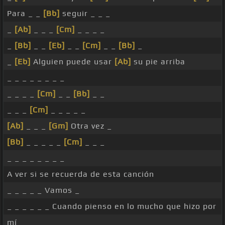
Para _ _
[Bb]
seguir _ _ _
_
[Ab]
_ _ _
[Cm]
_ _ _ _
_
[Bb]
_ _
[Eb]
_ _
[Cm]
_ _
[Bb]
_
_
[Eb]
Alguien puede usar
[Ab]
su pie arriba
_ _ _ _ _ _ _ _
_ _ _ _
[Cm]
_ _
[Bb]
_ _
_ _ _
[Cm]
_ _ _ _ _
[Ab]
_ _ _
[Gm]
Otra vez _
[Bb]
_ _ _ _ _
[Cm]
_ _ _
_ _ _ _ _ _ _ _
A ver si se recuerda de esta canción
_ _ _ _ _ Vamos _
_ _ _ _ _ _ Cuando pienso en lo mucho que hizo por
mí