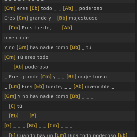
[Cm]
eres
[Eb]
todo _ _
[Ab]
_ poderoso
Eres
[Cm]
grande y _
[Bb]
majestuoso
_
[Cm]
Eres fuerte, _ _
[Ab]
_
invencible
Y no
[Gm]
hay nadie como
[Bb]
_ tú
[Cm]
Tú eres todo _
_ _
[Ab]
poderoso
_ Eres grande
[Cm]
y _ _
[Bb]
majestuoso
_
[Cm]
Eres
[Eb]
fuerte, _ _
[Ab]
invencible _
[Gm]
Y no hay nadie como
[Bb]
_ _ _
_
[C]
tú
_
[Eb]
_ _
[F]
_ _
[G]
_ _ _
[Bb]
_ _
[Cm]
_ _ _
_
[F]
Cuando hay un
[Cm]
Dios todo poderoso
[Eb]