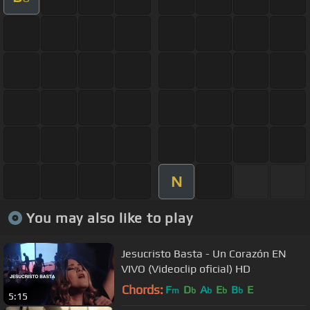
N
You may also like to play
Jesucristo Basta - Un Corazón EN
VIVO (Videoclip oficial) HD
Chords:
F
D
A
E
B
E
m
b
b
b
b
5:15