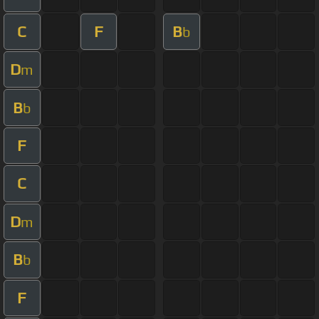
C
F
B
b
D
m
B
b
F
C
D
m
B
b
F