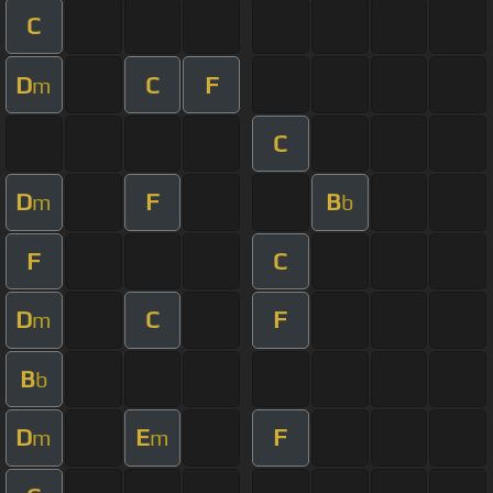
C
D
C
F
m
C
D
F
B
m
b
F
C
D
C
F
m
B
b
D
E
F
m
m