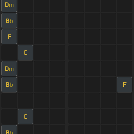
D
m
B
b
F
C
D
m
B
F
b
C
B
b