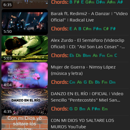
Chords:
B
F#
E
G#
D#
A#
A#
m
m
m
6:35
Barak ft. Redimi2 - A Danzar | "Video
Oficial" | Radical Live
Chords:
E
A
B
C#
F#
C#
F#
m
m
5:50
Alex Zurdo - El Semáforo (Videoclip
Oficial) | CD: "Así Son Las Cosas" -
Música Cristiana
Chords:
E
D
B
A
F
C
C
b
b
bm
b
m
m
5:03
Mujer de Guerra - Nimsy López
(música y letra)
Chords:
C
A
G
E
B
F
D
m
b
b
b
m
m
4:04
DANZO EN EL RÍO | OFICIAL | Video
Sencillo "Pentecostés" Miel San
Marcos
Chords:
G
D
B
A
F#
E
m
m
m
4:35
CON MI DIOS YO SALTARE LOS
MUROS YouTube