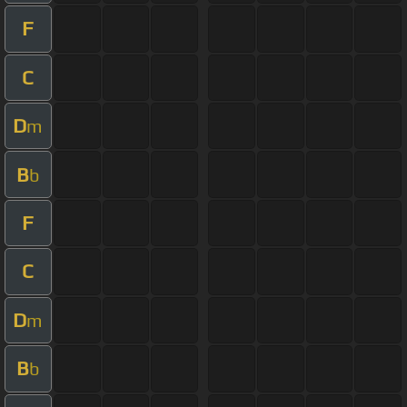
F
C
D
m
B
b
F
C
D
m
B
b