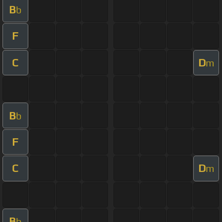
B
b
F
C
D
m
B
b
F
C
D
m
B
b