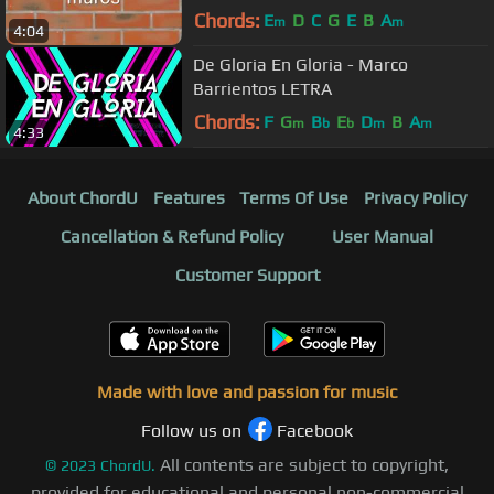
Chords:
E
D
C
G
E
B
A
m
m
4:04
De Gloria En Gloria - Marco
Barrientos LETRA
Chords:
F
G
B
E
D
B
A
m
b
b
m
m
4:33
About ChordU
Features
Terms Of Use
Privacy Policy
Cancellation & Refund Policy
User Manual
Customer Support
Made with love and passion for music
Follow us on
Facebook
All contents are subject to copyright,
©
2023
ChordU.
provided for educational and personal non-commercial