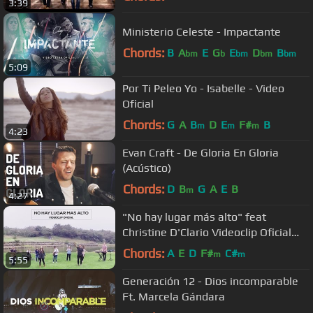
3:39
Ministerio Celeste - Impactante
Chords:
B
A
E
G
E
D
B
bm
b
bm
bm
bm
5:09
Por Ti Peleo Yo - Isabelle - Video
Oficial
Chords:
G
A
B
D
E
F#
B
m
m
m
4:23
Evan Craft - De Gloria En Gloria
(Acústico)
Chords:
D
B
G
A
E
B
m
4:27
"No hay lugar más alto" feat
Christine D'Clario Videoclip Oficial
Miel San Marcos
Chords:
A
E
D
F#
C#
m
m
5:55
Generación 12 - Dios incomparable
Ft. Marcela Gándara