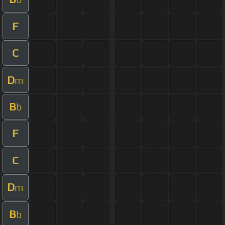
F
C
D
m
B
b
F
C
D
m
B
b