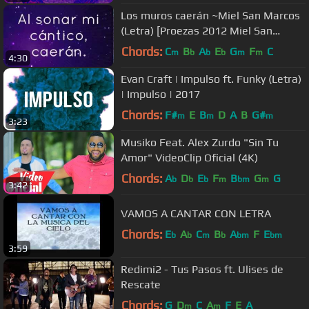
Los muros caerán ~Miel San Marcos
(Letra) [Proezas 2012 Miel San
Marcos]
Chords:
C
B
A
E
G
F
C
m
b
b
b
m
m
4:30
Evan Craft | Impulso ft. Funky (Letra)
| Impulso | 2017
Chords:
F#
E
B
D
A
B
G#
m
m
m
3:23
Musiko Feat. Alex Zurdo "Sin Tu
Amor" VideoClip Oficial (4K)
Chords:
A
D
E
F
B
G
G
b
b
b
m
bm
m
3:42
VAMOS A CANTAR CON LETRA
Chords:
E
A
C
B
A
F
E
b
b
m
b
bm
bm
3:59
Redimi2 - Tus Pasos ft. Ulises de
Rescate
Chords:
G
D
C
A
F
E
A
m
m