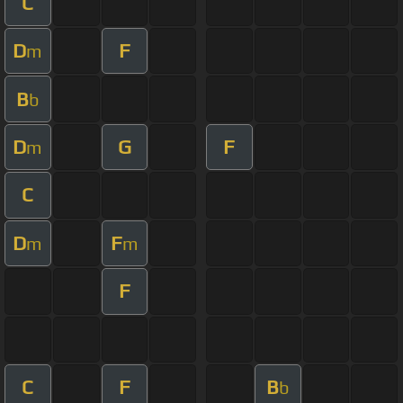
C
D
F
m
B
b
D
G
F
m
C
D
F
m
m
F
C
F
B
b