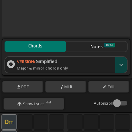
Chords
Beta
Notes
Simplified
VERSION:
Major & minor chords only
PDF
Midi
Edit
Hint
Autoscroll
Show
Lyrics
D
m