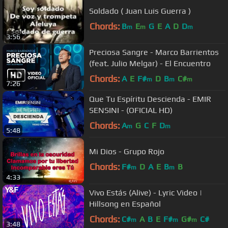
Soldado ( Juan Luis Guerra )
Chords:
B
E
G
E
A
D
D
m
m
m
3:56
Preciosa Sangre - Marco Barrientos
(feat. Julio Melgar) - El Encuentro
Chords:
A
E
F#
D
B
C#
m
m
m
7:26
Que Tu Espíritu Descienda - EMIR
SENSINI - (OFICIAL HD)
Chords:
A
G
C
F
D
m
m
5:48
Mi Dios - Grupo Rojo
Chords:
F#
D
A
E
B
B
m
m
4:33
Vivo Estás (Alive) - Lyric Video |
Hillsong en Español
Chords:
C#
A
B
E
F#
G#
C#
m
m
m
3:48