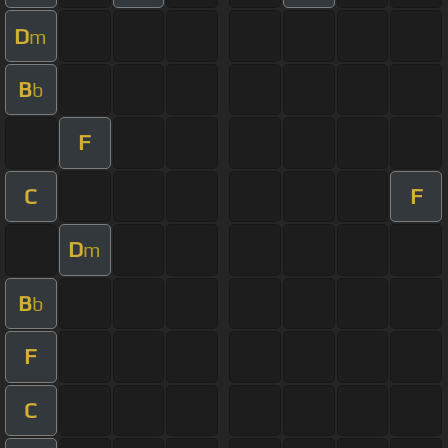
D
m
B
b
F
C
F
D
m
B
b
F
C