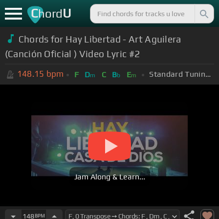
C
U
hord
Chords for Hay Libertad - Art Aguilera
(Canción Oficial ) Video Lyric #2
148.15
bpm
Standard Tuning (EADGBE)
F
D
C
B
E
m
b
m
Jam Along & Learn...
148
BPM