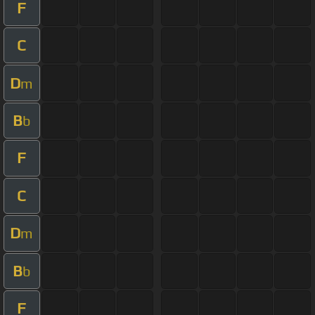
F
C
D
m
B
b
F
C
D
m
B
b
F