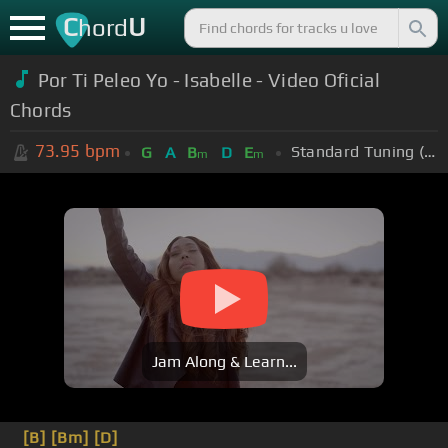
C
U
hord
Por Ti Peleo Yo - Isabelle - Video Oficial
Chords
73.95
bpm
Standard Tuning (EADGBE)
G
A
B
D
E
m
m
Jam Along & Learn...
[B]
[Bm]
[D]