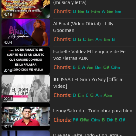
(música y letra)
Chords:
D
B
G
F#
A
G
E
m
m
m
m
4:18
Al Final (Video Oficial) - Lilly
Goodman
Chords:
D
G
C
E
A
B
B
m
m
m
4:04
Isabelle Valdez El Lenguaje de Fe
Voz +letras ADK
Chords:
B
E
A
A
B
G#
C#
m
m
m
3:48
JULISSA | El Gran Yo Soy [Official
Video]
Chords:
D
E
C
G
A
A
m
m
bm
5:44
Lenny Salcedo - Todo obra para bien
Chords:
F#
G#
C#
B
D#
E
G#
m
m
4:14
Que Me Falte Todo - Con letra -