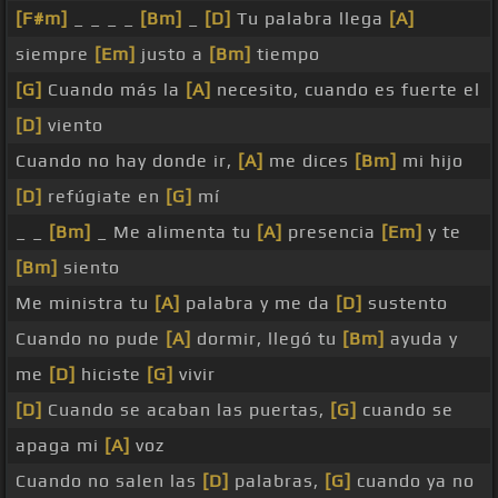
[F#m]
_ _ _ _
[Bm]
_
[D]
Tu palabra llega
[A]
siempre
[Em]
justo a
[Bm]
tiempo
[G]
Cuando más la
[A]
necesito, cuando es fuerte el
[D]
viento
Cuando no hay donde ir,
[A]
me dices
[Bm]
mi hijo
[D]
refúgiate en
[G]
mí
_ _
[Bm]
_ Me alimenta tu
[A]
presencia
[Em]
y te
[Bm]
siento
Me ministra tu
[A]
palabra y me da
[D]
sustento
Cuando no pude
[A]
dormir, llegó tu
[Bm]
ayuda y
me
[D]
hiciste
[G]
vivir
[D]
Cuando se acaban las puertas,
[G]
cuando se
apaga mi
[A]
voz
Cuando no salen las
[D]
palabras,
[G]
cuando ya no