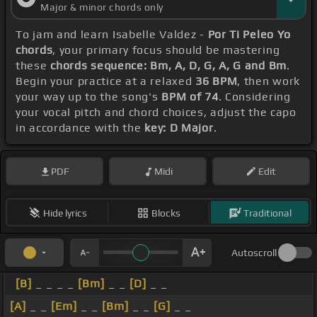
Major & minor chords only
To jam and learn Isabelle Valdez -
Por Ti Peleo Yo
chords
, your primary focus should be mastering
these
chords sequence: Bm, A, D, G, A, G and Bm
.
Begin your practice at a relaxed
36 BPM
, then work
your way up to the song's
BPM of 74
. Considering
your vocal pitch and chord choices, adjust the capo
in accordance with the
key: D Major
.
PDF
Midi
Edit
Hide lyrics
Blocks
Traditional
Autoscroll
[B]
_ _ _ _
[Bm]
_ _
[D]
_ _
[A]
_ _
[Em]
_ _
[Bm]
_ _
[G]
_ _