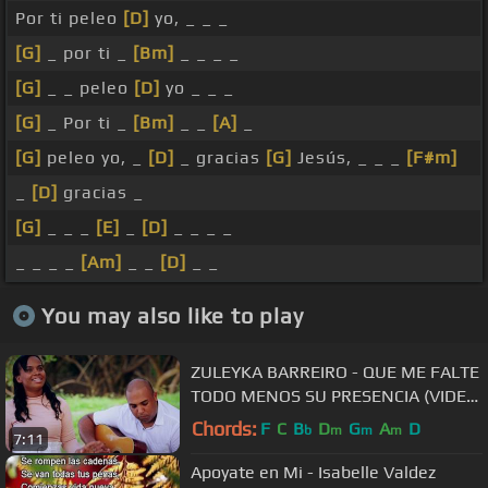
Por ti peleo
[D]
yo, _ _ _
[G]
_ por ti _
[Bm]
_ _ _ _
[G]
_ _ peleo
[D]
yo _ _ _
[G]
_ Por ti _
[Bm]
_ _
[A]
_
[G]
peleo yo, _
[D]
_ gracias
[G]
Jesús, _ _ _
[F#m]
_
[D]
gracias _
[G]
_ _ _
[E]
_
[D]
_ _ _ _
_ _ _ _
[Am]
_ _
[D]
_ _
You may also like to play
ZULEYKA BARREIRO - QUE ME FALTE
TODO MENOS SU PRESENCIA (VIDEO
OFICIAL)
Chords:
F
C
B
D
G
A
D
b
m
m
m
7:11
Apoyate en Mi - Isabelle Valdez