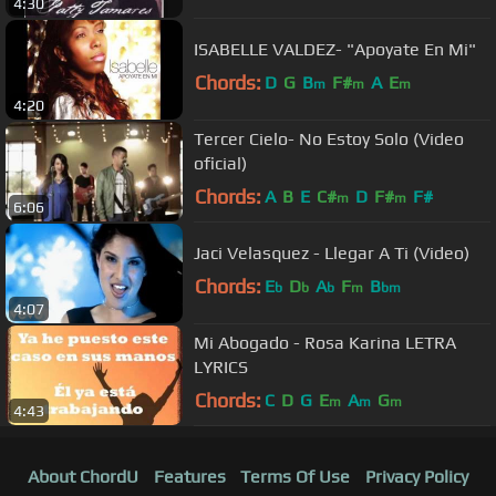
4:30
ISABELLE VALDEZ- "Apoyate En Mi"
Chords:
D
G
B
F#
A
E
m
m
m
4:20
Tercer Cielo- No Estoy Solo (Video
oficial)
Chords:
A
B
E
C#
D
F#
F#
m
m
6:06
Jaci Velasquez - Llegar A Ti (Video)
Chords:
E
D
A
F
B
b
b
b
m
bm
4:07
Mi Abogado - Rosa Karina LETRA
LYRICS
Chords:
C
D
G
E
A
G
m
m
m
4:43
About ChordU
Features
Terms Of Use
Privacy Policy