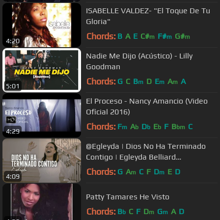
ISABELLE VALDEZ- "El Toque De Tu
Gloria"
Chords:
B
A
E
C#
F#
G#
m
m
m
4:20
Nadie Me Dijo (Acústico) - Lilly
Goodman
Chords:
G
C
B
D
E
A
A
m
m
m
5:01
El Proceso - Nancy Amancio (Video
Oficial 2016)
Chords:
F
A
D
E
F
B
C
m
b
b
b
bm
4:29
@Egleyda | Dios No Ha Terminado
Contigo | Egleyda Belliard
#VideoOficial
Chords:
G
A
C
F
D
E
D
m
m
4:09
Patty Tamares He Visto
Chords:
B
C
F
D
G
A
D
b
m
m