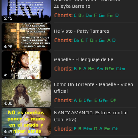
Zuleyka Barreiro
Chords:
C
B
D
F
G
F
D
b
m
m
m
5:15
He Visto - Patty Tamares
Chords:
B
C
F
D
G
A
D
b
m
m
4:26
isabelle - El lenguaje de Fe
Chords:
B
E
A
B
A
G#
C#
m
m
m
m
4:13
Como Un Torrente - Isabelle - Video
Oficial
Chords:
A
B
C#
E
G#
C#
m
m
4:00
NANCY AMANCIO. Esto es confiar
(con letra)
Chords:
E
B
F#
D
A
E
C#
m
m
4:45