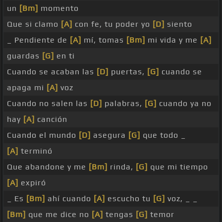
un
[Bm]
momento
Que si clamo
[A]
con fe, tu poder yo
[D]
siento
_ Pendiente de
[A]
mí, tomas
[Bm]
mi vida y me
[A]
guardas
[G]
en ti
Cuando se acaban las
[D]
puertas,
[G]
cuando se
apaga mi
[A]
voz
Cuando no salen las
[D]
palabras,
[G]
cuando ya no
hay
[A]
canción
Cuando el mundo
[D]
asegura
[G]
que todo _
[A]
terminó
Que abandone y me
[Bm]
rinda,
[G]
que mi tiempo
[A]
expiró
_ Es
[Bm]
ahí cuando
[A]
escucho tu
[G]
voz, _ _
[Bm]
que me dice no
[A]
tengas
[G]
temor