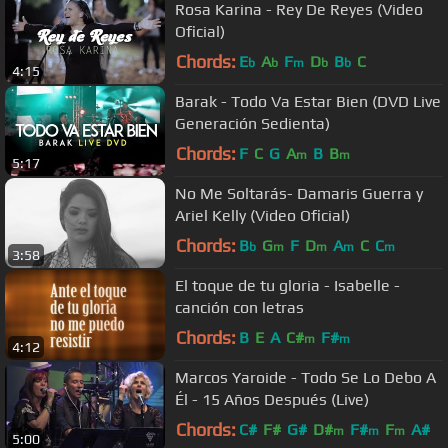
Rosa Karina - Rey De Reyes (Video
Oficial)
Chords:
E
A
F
D
B
C
b
b
m
b
b
4:15
Barak - Todo Va Estar Bien (DVD Live
Generación Sedienta)
Chords:
F
C
G
A
B
B
m
m
5:17
No Me Soltarás- Damaris Guerra y
Ariel Kelly (Video Oficial)
Chords:
B
G
F
D
A
C
C
b
m
m
m
m
3:58
El toque de tu gloria - Isabelle -
canción con letras
Chords:
B
E
A
C#
F#
m
m
4:12
Marcos Yaroide - Todo Se Lo Debo A
Él - 15 Años Después (Live)
Chords:
C#
F#
G#
D#
F#
F
A#
m
m
m
5:00