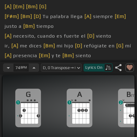
[A]
[Em]
[Bm]
[G]
[F#m]
[Bm]
[D]
Tu palabra llega
[A]
siempre
[Em]
justo a
[Bm]
tiempo
[A]
necesito, cuando es fuerte el
[D]
viento
ir,
[A]
me dices
[Bm]
mi hijo
[D]
refúgiate en
[G]
mí
[A]
presencia
[Em]
y te
[Bm]
siento
[A]
palabra y me da
[D]
sustento
Lyrics
On
74
BPM
[A]
dormir, llegó tu
[Bm]
ayuda y me
[D]
hiciste
[G]
vivir
G
A
B
m
1
1
2
1
1
1
1
2
3
2
3
3
4