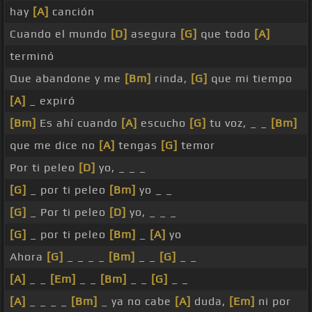
hay
[A]
canción
Cuando el mundo
[D]
asegura
[G]
que todo
[A]
terminó
Que abandone y me
[Bm]
rinda,
[G]
que mi tiempo
[A]
_ expiró
[Bm]
Es ahí cuando
[A]
escucho
[G]
tu voz, _ _
[Bm]
que me dice no
[A]
tengas
[G]
temor
Por ti peleo
[D]
yo, _ _ _
[G]
_ por ti peleo
[Bm]
yo _ _
[G]
_ Por ti peleo
[D]
yo, _ _ _
[G]
_ por ti peleo
[Bm]
_
[A]
yo
Ahora
[G]
_ _ _ _
[Bm]
_ _
[G]
_ _
[A]
_ _
[Em]
_ _
[Bm]
_ _
[G]
_ _
[A]
_ _ _ _
[Bm]
_ ya no cabe
[A]
duda,
[Em]
ni por