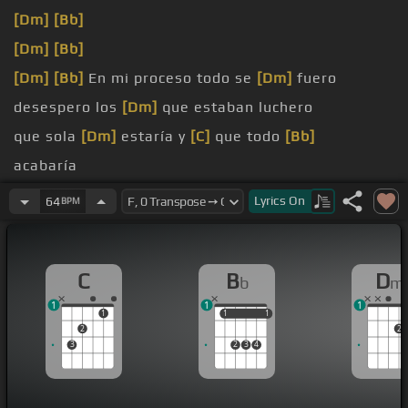
[Dm]
[Bb]
[Dm]
[Bb]
[Dm]
[Bb]
En mi proceso todo se
[Dm]
fuero
desespero los
[Dm]
que estaban luchero
que sola
[Dm]
estaría y
[C]
que todo
[Bb]
acabaría
[Dm]
Mas en el proceso
[Bb]
pude comprender
Lyrics
On
64
BPM
C
B
D
b
m
1
1
1
1
1
1
1
1
2
2
3
2
3
4