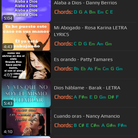
Alaba a Dios - Danny Berrios
Chords:
D
G
A
B
E
C
E
m
m
5:04
Mi Abogado - Rosa Karina LETRA
LYRICS
Chords:
C
D
G
E
A
G
m
m
m
4:43
Es orando - Patty Tamares
Chords:
B
E
A
F
C
G
G
b
b
b
m
m
m
4:07
Dios háblame - Barak - LETRA
Chords:
A
F#
E
D
G
D#
F
m
m
5:43
Cuando oras - Nancy Amancio
Chords:
B
C#
E
C#
A
G#
F#
m
m
m
4:10