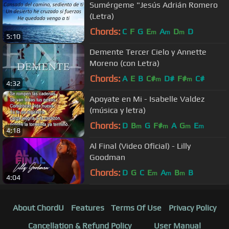
Sumérgeme "Jesús Adrián Romero
(Letra)
Chords:
C
F
G
E
A
D
D
m
m
m
5:10
Demente Tercer Cielo y Annette
Moreno (con Letra)
Chords:
A
E
B
C#
D#
F#
C#
m
m
4:32
Apoyate en Mi - Isabelle Valdez
(música y letra)
Chords:
D
B
G
F#
A
G
E
m
m
m
m
4:18
Al Final (Video Oficial) - Lilly
Goodman
Chords:
D
G
C
E
A
B
B
m
m
m
4:04
About ChordU
Features
Terms Of Use
Privacy Policy
Cancellation & Refund Policy
User Manual