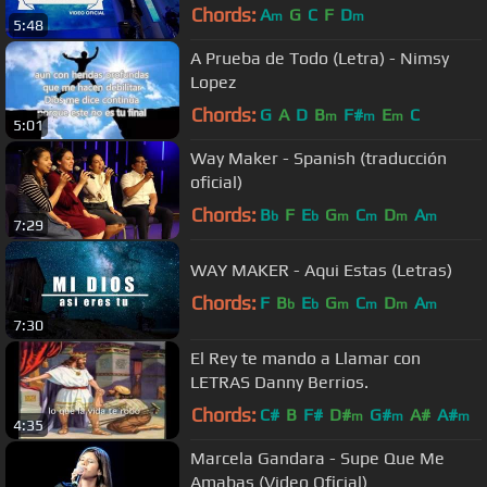
Chords:
A
G
C
F
D
m
m
5:48
A Prueba de Todo (Letra) - Nimsy
Lopez
Chords:
G
A
D
B
F#
E
C
m
m
m
5:01
Way Maker - Spanish (traducción
oficial)
Chords:
B
F
E
G
C
D
A
b
b
m
m
m
m
7:29
WAY MAKER - Aqui Estas (Letras)
Chords:
F
B
E
G
C
D
A
b
b
m
m
m
m
7:30
El Rey te mando a Llamar con
LETRAS Danny Berrios.
Chords:
C#
B
F#
D#
G#
A#
A#
m
m
m
4:35
Marcela Gandara - Supe Que Me
Amabas (Video Oficial)