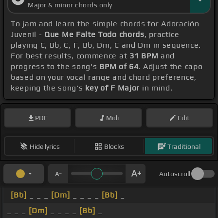
Major & minor chords only
To jam and learn the simple chords for Adoración
Juvenil -
Que Me Falte Todo chords
, practice
playing C, Bb, C, F, Bb, Dm, C and Dm in sequence.
For best results, commence at
31 BPM
and
progress to the song's
BPM of 64
. Adjust the capo
based on your vocal range and chord preference,
keeping the song's
key of F Major
in mind.
PDF
Midi
Edit
Hide lyrics
Blocks
Traditional
Autoscroll
[Bb]
_ _ _
[Dm]
_ _ _ _
[Bb]
_
_ _ _
[Dm]
_ _ _ _
[Bb]
_