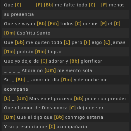
Que
[C]
_ _ _
[F]
[Bb]
me falte todo
[C]
_
[F]
menos
su presencia
Que se vayan
[Bb]
[Fm]
todos
[C]
menos
[F]
el
[C]
[Dm]
Espíritu Santo
Que
[Bb]
me quiten todo
[C]
pero
[F]
algo
[C]
jamás
[Dm]
podrán
[Gm]
lograr
Que yo deje de
[C]
adorar y
[Bb]
glorificar _ _ _ _
_ _ _ _ Ahora no
[Dm]
me siento sola
Su _
[Bb]
_ amor de día
[Dm]
y de noche me
acompaña
[C]
_
[Dm]
Mas en el proceso
[Bb]
pude comprender
Que el amor de Dios nunca
[C]
deja de ser
[Dm]
Que el dijo que
[Bb]
conmigo estaría
Y su presencia me
[C]
acompañaría