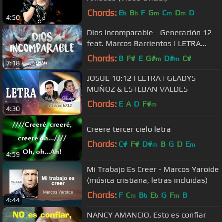
Chords:
E
B
F
G
C
D
D
b
b
m
m
m
4:50
Dios Incomparable - Generación 12
feat. Marcos Barrientos | LETRA
#JuevesRetro
Chords:
B
F#
E
G#
D#
C#
m
m
7:18
JOSUE 10:12 | LETRA | GLADYS
MUÑOZ & ESTEBAN VALDES
Chords:
E
A
D
F#
m
4:30
Creere tercer cielo letra
Chords:
C#
F#
D#
B
G
D
E
m
m
4:59
Mi Trabajo Es Creer - Marcos Yaroide
(música cristiana, letras incluidas)
Chords:
F
C
B
E
G
F
B
m
b
b
m
4:44
NANCY AMANCIO. Esto es confiar