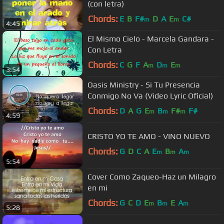
(con letra)
Chords:
E
B
F#
D
A
E
C#
m
m
4:45
El Mismo Cielo - Marcela Gandara -
Con Letra
Chords:
C
G
F
A
D
E
m
m
m
3:54
Oasis Ministry - Si Tu Presencia
Conmigo No Va (Video Lyric Oficial)
Chords:
D
A
G
E
B
F#
F#
m
m
m
4:59
CRISTO YO TE AMO - VINO NUEVO
Chords:
G
D
C
A
E
B
A
m
m
m
5:54
Cover Como Zaqueo-Haz un Milagro
en mi
Chords:
G
C
D
E
B
E
A
m
m
m
5:28