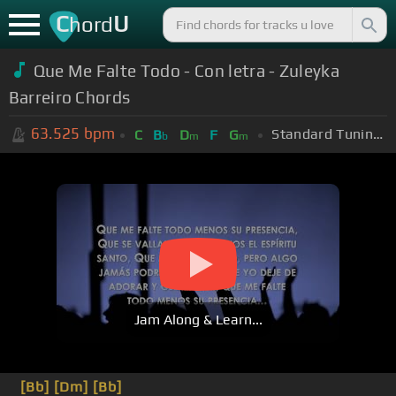
C
U
hord
Que Me Falte Todo - Con letra - Zuleyka
Barreiro Chords
63.525
bpm
Standard Tuning (EADGBE)
C
B
D
F
G
b
m
m
Jam Along & Learn...
[Bb]
[Dm]
[Bb]