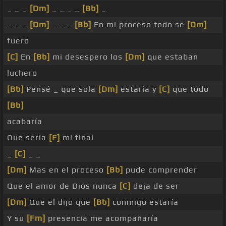
_ _ _
[Dm]
_ _ _ _
[Bb]
_
_ _ _
[Dm]
_ _ _
[Bb]
En mi proceso todo se
[Dm]
fuero
[C]
En
[Bb]
mi desespero los
[Dm]
que estaban
luchero
[Bb]
Pensé _ que sola
[Dm]
estaría y
[C]
que todo
[Bb]
acabaría
Que sería
[F]
mi final
_
[C]
_ _
[Dm]
Mas en el proceso
[Bb]
pude comprender
Que el amor de Dios nunca
[C]
deja de ser
[Dm]
Que el dijo que
[Bb]
conmigo estaría
Y su
[Fm]
presencia me acompañaría