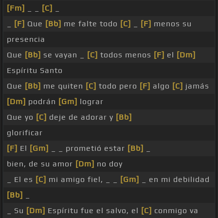
[Fm]
_ _
[C]
_
_
[F]
Que
[Bb]
me falte todo
[C]
_
[F]
menos su
presencia
Que
[Bb]
se vayan _
[C]
todos menos
[F]
el
[Dm]
Espíritu Santo
Que
[Bb]
me quiten
[C]
todo pero
[F]
algo
[C]
jamás
[Dm]
podrán
[Gm]
lograr
Que yo
[C]
deje de adorar y
[Bb]
glorificar
[F]
El
[Gm]
_ _ prometió estar
[Bb]
_
bien, de su amor
[Dm]
no doy
_ El es
[C]
mi amigo fiel, _ _
[Gm]
_ en mi debilidad
[Bb]
_
_ Su
[Dm]
Espíritu fue el salvo, el
[C]
conmigo va