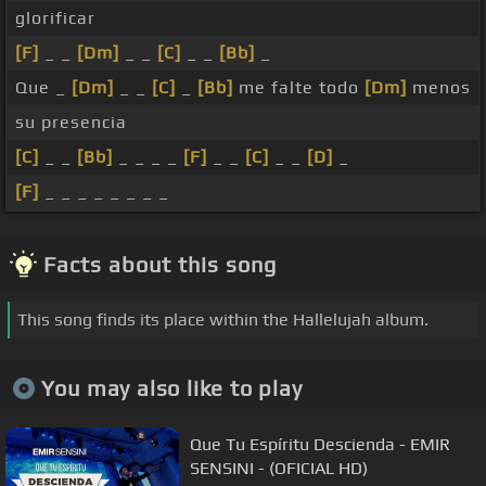
glorificar
[F]
_ _
[Dm]
_ _
[C]
_ _
[Bb]
_
Que _
[Dm]
_ _
[C]
_
[Bb]
me falte todo
[Dm]
menos
su presencia
[C]
_ _
[Bb]
_ _ _ _
[F]
_ _
[C]
_ _
[D]
_
[F]
_ _ _ _ _ _ _ _
Facts about this song
This song finds its place within the Hallelujah album.
You may also like to play
Que Tu Espíritu Descienda - EMIR
SENSINI - (OFICIAL HD)