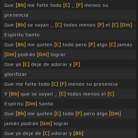
Que
[Bb]
me falte todo
[C]
_
[F]
menos su
presencia
Que
[Bb]
se vayan _
[C]
todos menos
[F]
el
[C]
[Dm]
Espíritu Santo
Que
[Bb]
me quiten
[C]
todo pero
[F]
algo
[C]
jamás
[Dm]
podrán
[Gm]
lograr
Que yo
[C]
deje de adorar y
[F]
glorificar
Que me falte todo
[C]
[F]
menos su presencia
Y
[Bb]
que se vayan _
[C]
todos menos el
[C]
Espíritu
[Dm]
Santo
Que
[Bb]
me quiten
[C]
todo
[F]
pero algo
[Dm]
jamás podrán
[Gm]
lograr
Que yo deje de
[C]
adorar y
[Bb]