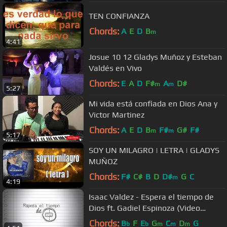
TEN CONFIANZA
Chords:
A
E
D
B
m
4:41
Josue 10 12 Gladys Muñoz y Esteban
Valdés en Vivo
Chords:
E
A
D
F#
A
D#
m
m
5:27
Mi vida está confiada en Dios Ana y
Victor Martinez
Chords:
A
E
D
B
F#
G#
F#
m
m
5:17
SOY UN MILAGRO | LETRA | GLADYS
MUÑOZ
Chords:
F#
C#
B
D
D#
G
C
m
4:19
Isaac Valdez - Espera el tiempo de
Dios ft. Gadiel Espinoza (Video
Lyrics)
Chords:
B
F
E
G
C
D
G
b
b
m
m
m