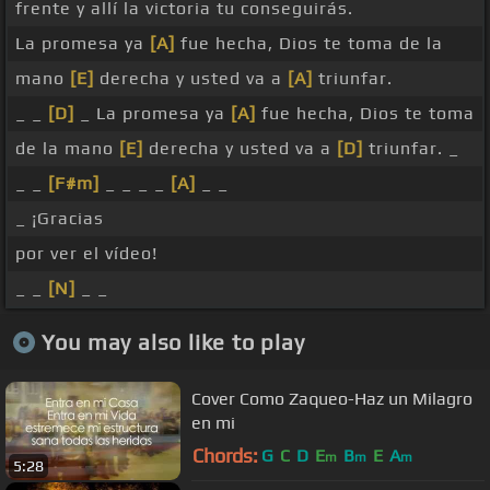
frente y allí la victoria tu conseguirás.
La promesa ya
[A]
fue hecha, Dios te toma de la
mano
[E]
derecha y usted va a
[A]
triunfar.
_ _
[D]
_ La promesa ya
[A]
fue hecha, Dios te toma
de la mano
[E]
derecha y usted va a
[D]
triunfar. _
_ _
[F#m]
_ _ _ _
[A]
_ _
_ ¡Gracias
por ver el vídeo!
_ _
[N]
_ _
You may also like to play
Cover Como Zaqueo-Haz un Milagro
en mi
Chords:
G
C
D
E
B
E
A
m
m
m
5:28