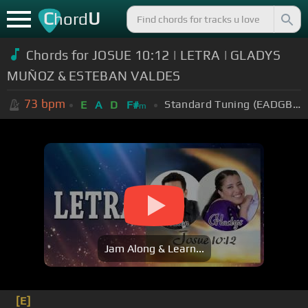
C
U
hord
Chords for JOSUE 10:12 | LETRA | GLADYS
MUÑOZ & ESTEBAN VALDES
73
bpm
Standard Tuning (EADGBE)
E
A
D
F#
m
Jam Along & Learn...
[E]