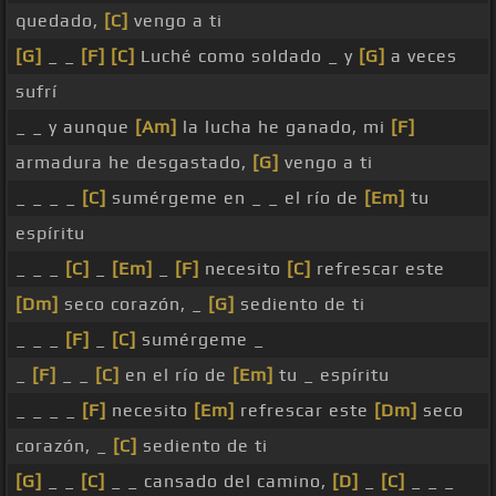
quedado,
[C]
vengo a ti
[G]
_ _
[F]
[C]
Luché como soldado _ y
[G]
a veces
sufrí
_ _ y aunque
[Am]
la lucha he ganado, mi
[F]
armadura he desgastado,
[G]
vengo a ti
_ _ _ _
[C]
sumérgeme en _ _ el río de
[Em]
tu
espíritu
_ _ _
[C]
_
[Em]
_
[F]
necesito
[C]
refrescar este
[Dm]
seco corazón, _
[G]
sediento de ti
_ _ _
[F]
_
[C]
sumérgeme _
_
[F]
_ _
[C]
en el río de
[Em]
tu _ espíritu
_ _ _ _
[F]
necesito
[Em]
refrescar este
[Dm]
seco
corazón, _
[C]
sediento de ti
[G]
_ _
[C]
_ _ cansado del camino,
[D]
_
[C]
_ _ _