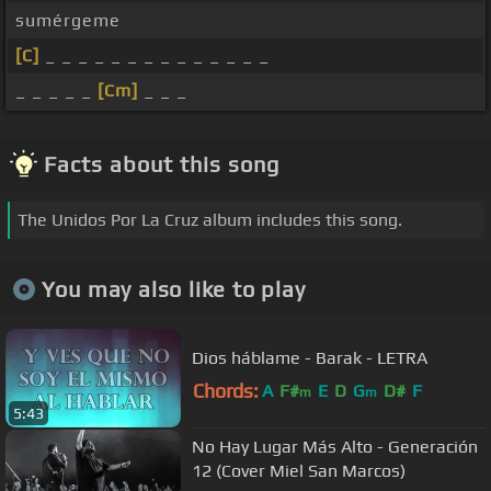
sumérgeme
[C]
_ _ _ _ _ _ _ _ _ _ _ _ _ _
_ _ _ _ _
[Cm]
_ _ _
Facts about this song
The Unidos Por La Cruz album includes this song.
You may also like to play
Dios háblame - Barak - LETRA
Chords:
A
F#
E
D
G
D#
F
m
m
5:43
No Hay Lugar Más Alto - Generación
12 (Cover Miel San Marcos)