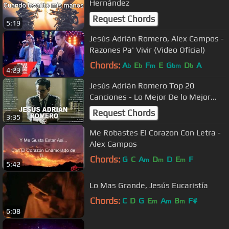
Hernández
Request Chords
5:19
Jesús Adrián Romero, Alex Campos -
Razones Pa' Vivir (Video Oficial)
Chords:
A
E
F
E
G
D
A
b
b
m
bm
b
4:23
Jesús Adrián Romero Top 20
Canciones - Lo Mejor De lo Mejor
Grandes Éxitos
Request Chords
3:35
Me Robastes El Corazon Con Letra -
Alex Campos
Chords:
G
C
A
D
D
E
F
m
m
m
5:42
Lo Mas Grande, Jesús Eucaristía
Chords:
C
D
G
E
A
B
F#
m
m
m
6:08