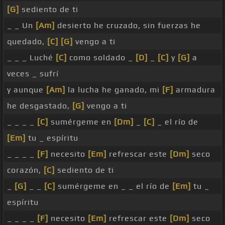
[G]
sediento de ti
_ _ Un
[Am]
desierto he cruzado, sin fuerzas he
quedado,
[C]
[G]
vengo a ti
_ _ _ Luché
[C]
como soldado _
[D]
_
[C]
y
[G]
a
veces _ sufrí
y aunque
[Am]
la lucha he ganado, mi
[F]
armadura
he desgastado,
[G]
vengo a ti
_ _ _ _
[C]
sumérgeme en
[Dm]
_
[C]
_ el río de
[Em]
tu _ espíritu
_ _ _ _
[F]
necesito
[Em]
refrescar este
[Dm]
seco
corazón,
[C]
sediento de ti
_
[G]
_ _
[C]
sumérgeme en _ _ el río de
[Em]
tu _
espíritu
_ _ _ _
[F]
necesito
[Em]
refrescar este
[Dm]
seco