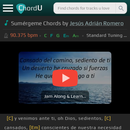
C
U
hord
Sumérgeme Chords by
Jesús Adrián Romero
90.375
bpm
Standard Tuning (EADGBE)
C
F
G
E
A
m
m
Jam Along & Learn...
[C]
y venimos ante ti, oh Dios, sedientos,
[C]
cansados,
[Em]
conscientes de nuestra necesidad