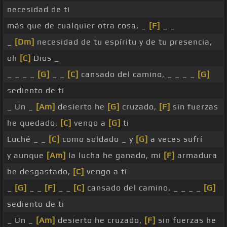
necesidad de ti
más que de cualquier otra cosa, _
[F]
_ _
_
[Dm]
necesidad de tu espíritu y de tu presencia,
oh
[C]
Dios _
_ _ _ _
[G]
_ _
[C]
cansado del camino, _ _ _ _
[G]
sediento de ti
_ Un _
[Am]
desierto he
[G]
cruzado,
[F]
sin fuerzas
he quedado,
[C]
vengo a
[G]
ti
Luché _ _
[C]
como soldado _ y
[G]
a veces sufrí
y aunque
[Am]
la lucha he ganado, mi
[F]
armadura
he desgastado,
[C]
vengo a ti
_
[G]
_ _
[F]
_ _
[C]
cansado del camino, _ _ _ _
[G]
sediento de ti
_ Un _
[Am]
desierto he cruzado,
[F]
sin fuerzas he