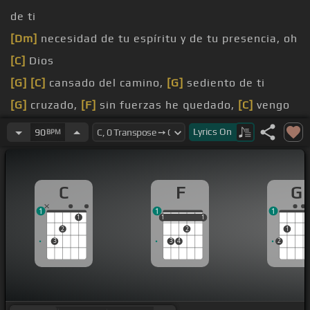
de ti
[Dm]
necesidad de tu espíritu y de tu presencia, oh
[C]
Dios
[G]
[C]
cansado del camino,
[G]
sediento de ti
[G]
cruzado,
[F]
sin fuerzas he quedado,
[C]
vengo
a
[G]
ti
Lyrics
On
90
BPM
soldado y
[G]
a veces sufrí
ganado, mi
[F]
armadura he desgastado,
[C]
vengo
C
F
G
a ti
1
1
1
del camino,
[G]
sediento de ti
1
1
1
1
1
1
2
2
1
3
3
4
2