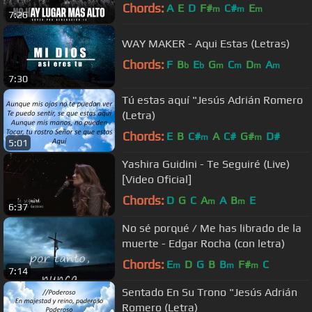
Chords:
A
E
D
F#
C#
E
m
m
m
7:26
WAY MAKER - Aqui Estas (Letras)
Chords:
F
B
E
G
C
D
A
b
b
m
m
m
m
7:30
Tú estas aquí "Jesús Adrián Romero
(Letra)
Chords:
E
B
C#
A
C#
G#
D#
m
m
5:01
Yashira Guidini - Te Seguiré (Live)
[Video Oficial]
Chords:
D
G
C
A
A
B
E
m
m
6:37
No sé porqué / Me has librado de la
muerte - Edgar Rocha (con letra)
Chords:
E
D
G
B
B
F#
C
m
m
m
7:14
Sentado En Su Trono "Jesús Adrián
Romero (Letra)