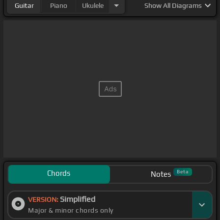
Guitar
Piano
Ukulele
Show
All Diagrams
Chords
Beta
Notes
Simplified
VERSION:
Major & minor chords only