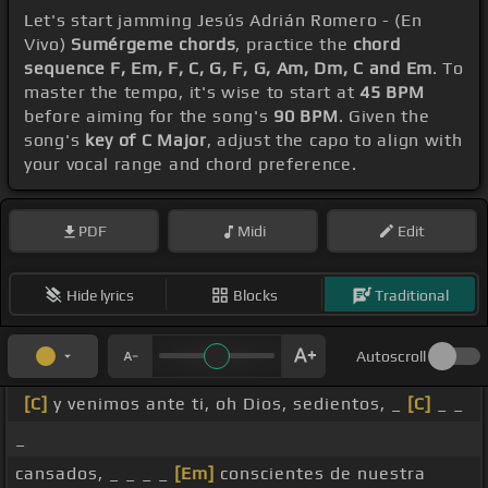
Let's start jamming Jesús Adrián Romero - (En
Vivo)
Sumérgeme chords
, practice the
chord
sequence F, Em, F, C, G, F, G, Am, Dm, C and Em
. To
master the tempo, it's wise to start at
45 BPM
before aiming for the song's
90 BPM
. Given the
song's
key of C Major
, adjust the capo to align with
your vocal range and chord preference.
PDF
Midi
Edit
Hide lyrics
Blocks
Traditional
Autoscroll
[C]
y venimos ante ti, oh Dios, sedientos, _
[C]
_ _
_
cansados, _ _ _ _
[Em]
conscientes de nuestra