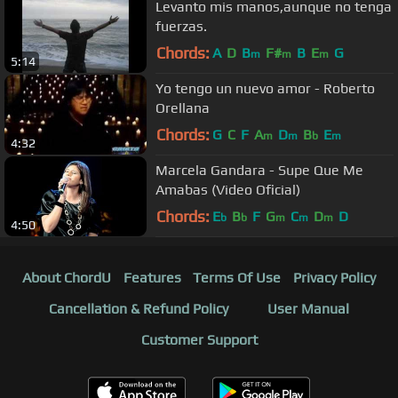
Levanto mis manos,aunque no tenga
fuerzas.
Chords:
A
D
B
F#
B
E
G
m
m
m
5:14
Yo tengo un nuevo amor - Roberto
Orellana
Chords:
G
C
F
A
D
B
E
m
m
b
m
4:32
Marcela Gandara - Supe Que Me
Amabas (Video Oficial)
Chords:
E
B
F
G
C
D
D
b
b
m
m
m
4:50
About ChordU
Features
Terms Of Use
Privacy Policy
Cancellation & Refund Policy
User Manual
Customer Support