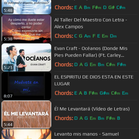
Chords:
E
A
B
F#
D
G#
C#
m
m
m
5:48
Al Taller Del Maestro Con Letra -
Alex Campos
Chords:
C
G
A
F
E
E
D
m
m
m
5:38
Evan Craft - Océanos (Donde Mis
Pies Pueden Fallar) (Ft. Carley
Redpath) [Hillsong United - Oceans]
Chords:
D
A
G
E
B
C#
F#
m
m
m
m
5:21
EL ESPIRITU DE DIOS ESTA EN ESTE
LUGAR
Chords:
E
A
B
F#
G#
C#
E
m
m
m
m
8:07
Él Me Levantará (Vídeo de Letras)
Chords:
D
A
G
E
B
F#
B
m
m
m
5:44
Levanto mis manos - Samuel