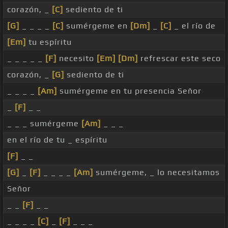
corazón, _
[C]
sediento de ti
[G]
_ _ _ _
[C]
sumérgeme en
[Dm]
_
[C]
_ el río de
[Em]
tu espíritu
_ _ _ _ _
[F]
necesito
[Em]
[Dm]
refrescar este seco
corazón, _
[G]
sediento de ti
_ _ _ _
[Am]
sumérgeme en tu presencia Señor
_
[F]
_ _
_ _ _ sumérgeme
[Am]
_ _ _
en el río de tu _ espíritu
[F]
_ _
[G]
_
[F]
_ _ _ _
[Am]
sumérgeme, _ lo necesitamos
Señor
_ _
[F]
_ _
_ _ _ _
[C]
_
[F]
_ _ _