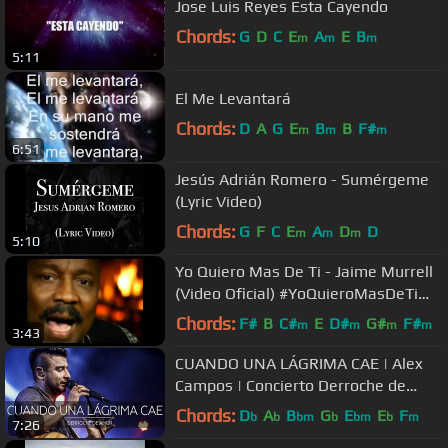
Jose Luis Reyes Esta Cayendo
Chords:
G
D
C
E
A
E
B
m
m
m
5:11
El Me Levantará
Chords:
D
A
G
E
B
B
F#
m
m
m
6:51
Jesús Adrián Romero - Sumérgeme
(Lyric Video)
Chords:
G
F
C
E
A
D
D
m
m
m
5:10
Yo Quiero Mas De Ti - Jaime Murrell
(Video Oficial) #YoQuieroMasDeTi
#JaimeMurrell #VideoOficial
Chords:
F#
B
C#
E
D#
G#
F#
m
m
m
m
3:43
CUANDO UNA LÁGRIMA CAE | Alex
Campos | Concierto Derroche de
amor (HD) 2016
Chords:
D
A
B
G
E
E
F
b
b
bm
b
bm
b
m
7:26