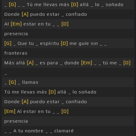
_
[G]
_ _ Tú me llevas más
[D]
allá _ lo _ soñado
Donde
[A]
puedo estar _ confiado
Al
[Em]
estar en tu _ _
[D]
presencia
[G]
_ Que tu _ espíritu
[D]
me guíe sin _ _
fronteras
Más allá
[A]
_ es para _ donde
[Em]
_ _ tú me _
[D]
_
_
[G]
_ llamas
Tú me llevas más
[D]
allá _ lo soñado
Donde
[A]
puedo estar _ confiado
[Em]
Al estar en tu _ _
[D]
presencia
_ _ A tu nombre _ _ clamaré