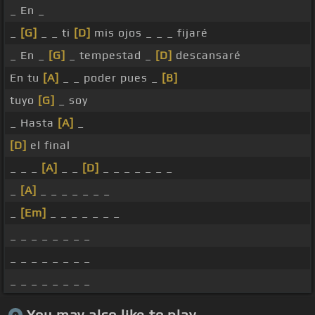
_ En _
_
[G]
_ _ ti
[D]
mis ojos _ _ _ fijaré
_ En _
[G]
_ tempestad _
[D]
descansaré
En tu
[A]
_ _ poder pues _
[B]
tuyo
[G]
_ soy
_ Hasta
[A]
_
[D]
el final
_ _ _
[A]
_ _
[D]
_ _ _ _ _ _ _
_
[A]
_ _ _ _ _ _ _
_
[Em]
_ _ _ _ _ _ _
_ _ _ _ _ _ _ _
_ _ _ _ _ _ _ _
_ _ _ _ _ _ _ _
You may also like to play