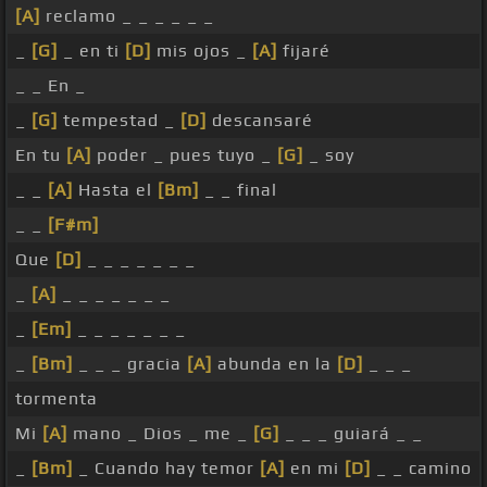
[A]
reclamo _ _ _ _ _ _
_
[G]
_ en ti
[D]
mis ojos _
[A]
fijaré
_ _ En _
_
[G]
tempestad _
[D]
descansaré
En tu
[A]
poder _ pues tuyo _
[G]
_ soy
_ _
[A]
Hasta el
[Bm]
_ _ final
_ _
[F#m]
Que
[D]
_ _ _ _ _ _ _
_
[A]
_ _ _ _ _ _ _
_
[Em]
_ _ _ _ _ _ _
_
[Bm]
_ _ _ gracia
[A]
abunda en la
[D]
_ _ _
tormenta
Mi
[A]
mano _ Dios _ me _
[G]
_ _ _ guiará _ _
_
[Bm]
_ Cuando hay temor
[A]
en mi
[D]
_ _ camino