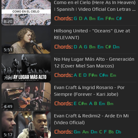
Como en el Cielo (Here As In Heaven)
| Spanish | Video Oficial Con Letras |
Elevation Worship
Chords:
G
D
A
B
E
F#
C#
m
m
m
8:20
Hillsong United - "Oceans" (Live at
RELEVANT)
Chords:
D
A
G
B
E
C#
D
m
m
m
5:51
No Hay Lugar Más Alto - Generación
12 (Cover Miel San Marcos)
Chords:
A
E
D
F#
C#
E
m
m
m
7:26
Evan Craft & Ingrid Rosario - Por
Siempre (Forever - Kari Jobe)
Chords:
E
C#
A
B
E
B
m
m
m
4:49
Evan Craft & Redimi2 - Arde En Mi
(Video Oficial)
Chords:
G
A
D
C
F
B
D
m
m
m
b
b
5:17