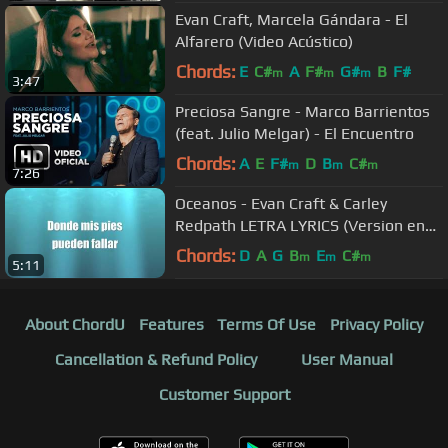
Evan Craft, Marcela Gándara - El
Alfarero (Video Acústico)
Chords:
E
C#
A
F#
G#
B
F#
m
m
m
3:47
Preciosa Sangre - Marco Barrientos
(feat. Julio Melgar) - El Encuentro
Chords:
A
E
F#
D
B
C#
m
m
m
7:26
Oceanos - Evan Craft & Carley
Redpath LETRA LYRICS (Version en
Español de OCEANS by Hillsong)
Chords:
D
A
G
B
E
C#
m
m
m
5:11
About ChordU
Features
Terms Of Use
Privacy Policy
Cancellation & Refund Policy
User Manual
Customer Support