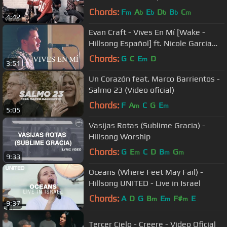
ft. Living
Chords:
F
A
E
D
B
C
m
b
b
b
b
m
4:42
Evan Craft - Vives En Mí [Wake -
Hillsong Español] ft. Nicole Garcia
(Acústico)
Chords:
G
C
E
D
m
3:51
Un Corazón feat. Marco Barrientos -
Salmo 23 (Video oficial)
Chords:
F
A
C
G
E
m
m
5:05
Vasijas Rotas (Sublime Gracia) -
Hillsong Worship
Chords:
G
E
C
D
B
G
m
m
m
9:33
Oceans (Where Feet May Fail) -
Hillsong UNITED - Live in Israel
Chords:
A
D
G
B
E
F#
E
m
m
m
9:37
Tercer Cielo - Creere - Video Oficial