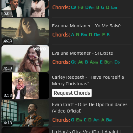
Chords:
C#
F#
D#
B
G
D
E
m
m
5:04
Evaluna Montaner - Yo Me Salvé
Chords:
A
G
B
D
D
E
B
m
m
4:23
Evaluna Montaner - Si Existe
Chords:
G
A
B
A
E
B
D
b
b
bm
bm
b
4:38
Carley Redpath - "Have Yourself a
Merry Christmas"
Request Chords
2:52
Evan Craft - Dios De Oportunidades
(Video Oficial)
Chords:
G
E
C
D
A
A
B
m
m
m
4:18
Lo Harás Otra Vez (Do It Again) |