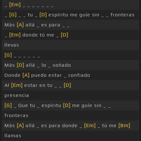
_
[Em]
_ _ _ _ _ _ _
_
[G]
_ _ tu _
[D]
espíritu me guíe sin _ _ fronteras
Más
[A]
allá _ es para _ _
_
[Em]
donde tú me _
[D]
llevas
[G]
_ _ _ _ _ _
Más
[D]
allá _ lo _ soñado
Donde
[A]
puedo estar _ confiado
Al
[Em]
estar en tu _ _
[D]
presencia
[G]
_ Que tu _ espíritu
[D]
me guíe sin _ _
fronteras
Más
[A]
allá _ es para donde _
[Em]
_ tú me
[Bm]
llamas