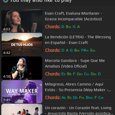
Evan Craft, Evaluna Montaner -
Gracia Incomparable (Acústico)
Chords:
D
B
G
A
m
4:03
La Bendición (LETRA) - The Blessing
en Español - Evan Craft
Chords:
D
A
G
B
F#
E
m
m
m
4:42
Marcela Gandara - Supe Que Me
Amabas (Video Oficial)
Chords:
E
B
F
G
C
D
D
b
b
m
m
m
4:50
Milagroso, Abres Camino / Aquí
Estás - Su Presencia (Way Maker -
Sinach) - Español | Música Cristiana
Chords:
A
E
D
F
B
F
C
b
b
b
m
bm
m
7:49
Un corazón - Un Corazón feat. Living
- Jesucristo Basta (Versión acústica)