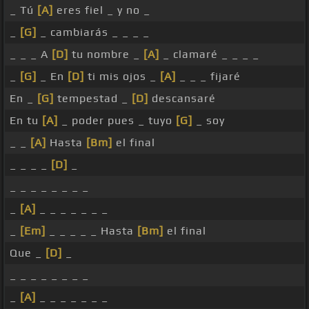
_ Tú
[A]
eres fiel _ y no _
_
[G]
_ cambiarás _ _ _ _
_ _ _ A
[D]
tu nombre _
[A]
_ clamaré _ _ _ _
_
[G]
_ En
[D]
ti mis ojos _
[A]
_ _ _ fijaré
En _
[G]
tempestad _
[D]
descansaré
En tu
[A]
_ poder pues _ tuyo
[G]
_ soy
_ _
[A]
Hasta
[Bm]
el final
_ _ _ _
[D]
_
_ _ _ _ _ _ _ _
_
[A]
_ _ _ _ _ _ _
_
[Em]
_ _ _ _ _ Hasta
[Bm]
el final
Que _
[D]
_
_ _ _ _ _ _ _ _
_
[A]
_ _ _ _ _ _ _