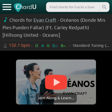
C
U
hord
Chords for
Evan Craft
- Océanos (Donde Mis
Pies Pueden Fallar) (Ft. Carley Redpath)
[Hillsong United - Oceans]
132.1
bpm
Standard Tuning (EADGBE)
D
A
G
E
B
m
m
Jam Along & Learn...