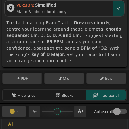
Simplified
VERSION:
Major & minor chords only
To start learning Evan Craft -
Oceanos chords
,
centre your learning around these elemetal
chords
sequence: Em, D, G, D, A and Em
. I suggest starting
at a calm pace of
66 BPM
, and as you gain
confidence, approach the song's
BPM of 132
. With
the song's
key of D Major
, set your capo to fit your
vocal range and chord choice.
PDF
Midi
Edit
Hide lyrics
Blocks
Traditional
Autoscroll
[A]
_ _ _ _ _ _ _ _