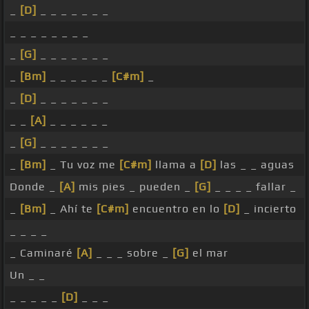
_
[D]
_ _ _ _ _ _ _
_ _ _ _ _ _ _ _
_
[G]
_ _ _ _ _ _ _
_
[Bm]
_ _ _ _ _ _
[C#m]
_
_
[D]
_ _ _ _ _ _ _
_ _
[A]
_ _ _ _ _ _
_
[G]
_ _ _ _ _ _ _
_
[Bm]
_ Tu voz me
[C#m]
llama a
[D]
las _ _ aguas
Donde _
[A]
mis pies _ pueden _
[G]
_ _ _ _ fallar _
_
[Bm]
_ Ahí te
[C#m]
encuentro en lo
[D]
_ incierto
_ _ _ _
_ Caminaré
[A]
_ _ _ sobre _
[G]
el mar
Un _ _
_ _ _ _ _
[D]
_ _ _