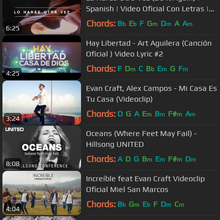
Spanish | Video Oficial Con Letras |
Elevation Worship
Chords:
B
E
F
G
D
A
A
b
b
m
m
m
6:25
Hay Libertad - Art Aguilera (Canción
Oficial ) Video Lyric #2
Chords:
F
D
C
B
E
G
F
m
b
m
m
4:25
Evan Craft, Alex Campos - Mi Casa Es
Tu Casa (Videoclip)
Chords:
D
G
A
E
B
F#
A
m
m
m
m
3:24
Oceans (Where Feet May Fail) -
Hillsong UNITED
Chords:
A
D
G
B
E
F#
D
m
m
m
m
8:08
Increíble feat Evan Craft Videoclip
Oficial Miel San Marcos
Chords:
B
G
E
F
D
C
b
m
b
m
m
4:04