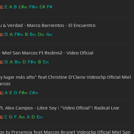
s:
E
A
B
C#
F#
C#
F#
m
m
tu & Verdad - Marco Barrientos - El Encuentro
s:
D
A
F#
B
B
D
A
m
m
m
m
 Miel San Marcos Ft Redimi2 - Video Oficial
s:
G
A
B
D
F#
B
E
m
m
m
 lugar más alto" feat Christine D'Clario Videoclip Oficial Miel
arcos
s:
A
E
D
F#
C#
m
m
Barak ft. Alex Campos - Libre Soy | "Video Oficial"| Radical Live
s:
C
G
F
A
A
D
E
m
m
 tu Presencia feat Marcos Brunet Videoclip Oficial Miel San