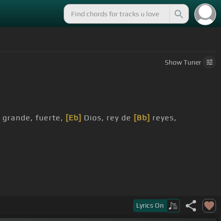
Show
Tuner
 grande, fuerte,
[Eb]
Dios, rey de
[Bb]
reyes,
Lyrics
On