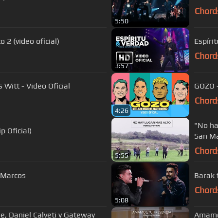
Chord
5:50
2 (video oficial)
Espíri
Chord
3:57
Witt - Video Oficial
GOZO -
Chord
4:26
"No hay
p Oficial)
San M
Chord
5:55
n Marcos
Chord
5:08
oe, Daniel Calveti y Gateway
Amamos