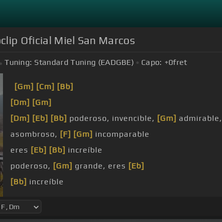
clip Oficial Miel San Marcos
Tuning:
Standard Tuning (EADGBE)
Capo:
+0
fret
[Gm]
[Cm]
[Bb]
[Dm]
[Gm]
[Dm]
[Eb]
[Bb]
poderoso, invencible,
[Gm]
admirable,
asombroso,
[F]
[Gm]
incomparable
eres
[Eb]
[Bb]
increíble
poderoso,
[Gm]
grande, eres
[Eb]
[Bb]
increíble
tinieblas,
[Gm]
Cristo
[Eb]
exaltado estás
[Gm]
[Eb]