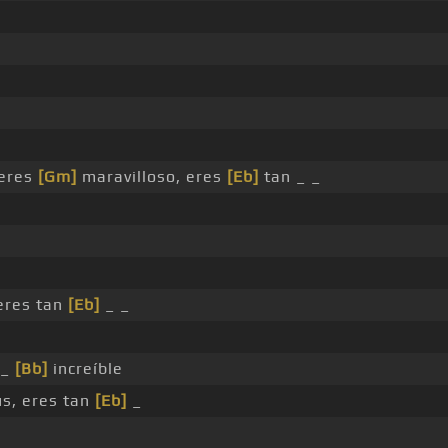
 eres
[Gm]
maravilloso, eres
[Eb]
tan _ _
_
eres tan
[Eb]
_ _
 _
[Bb]
increíble
ús, eres tan
[Eb]
_