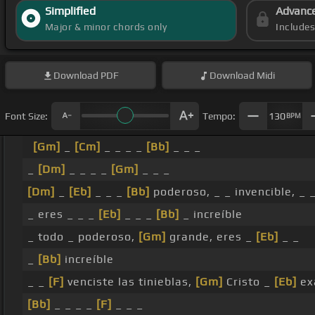
Simplified
Advanc
Major & minor chords only
Include
Download
PDF
Download
Midi
Font Size:
Tempo:
130
BPM
[Gm]
_
[Cm]
_ _ _ _
[Bb]
_ _ _
_
[Dm]
_ _ _ _
[Gm]
_ _ _
[Dm]
_
[Eb]
_ _ _
[Bb]
poderoso, _ _ invencible, _ 
_ eres _ _ _
[Eb]
_ _ _
[Bb]
_ increíble
_ todo _ poderoso,
[Gm]
grande, eres _
[Eb]
_ _
_
[Bb]
increíble
_ _
[F]
venciste las tinieblas,
[Gm]
Cristo _
[Eb]
ex
[Bb]
_ _ _ _
[F]
_ _ _