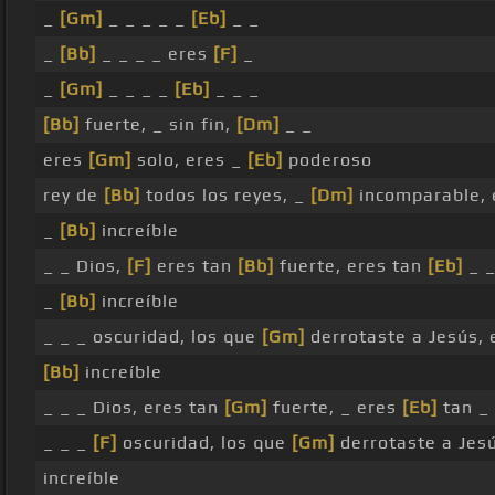
_
[Gm]
_ _ _ _ _
[Eb]
_ _
_
[Bb]
_ _ _ _ eres
[F]
_
_
[Gm]
_ _ _ _
[Eb]
_ _ _
[Bb]
fuerte, _ sin fin,
[Dm]
_ _
eres
[Gm]
solo, eres _
[Eb]
poderoso
rey de
[Bb]
todos los reyes, _
[Dm]
incomparable,
_
[Bb]
increíble
_ _ Dios,
[F]
eres tan
[Bb]
fuerte, eres tan
[Eb]
_ 
_
[Bb]
increíble
_ _ _ oscuridad, los que
[Gm]
derrotaste a Jesús, 
[Bb]
increíble
_ _ _ Dios, eres tan
[Gm]
fuerte, _ eres
[Eb]
tan _
_ _ _
[F]
oscuridad, los que
[Gm]
derrotaste a Jes
increíble