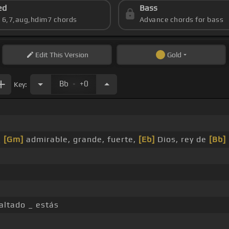
ed
Bass
s 6,7,aug,hdim7 chords
Advance chords for bass
Edit
This Version
Gold
.
Bb
+0
Key:
_
[Gm]
admirable, grande, fuerte,
[Eb]
Dios, rey de
[Bb]
altado _ estás