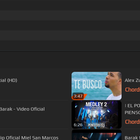
ial (HD)
Alex Z
Chord
3:47
| EL 
rak - Video Oficial
PIENS
Chord
6:26
ip Oficial Miel San Marcos