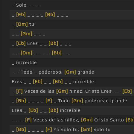
_ Solo _ _ _
_
[Eb]
_ _ _ _
[Bb]
_ _ _
_
[Dm]
tu
_ _
[Gm]
_ _ _
_
[Eb]
Eres _ _
[Bb]
_ _ _
_ _
[Dm]
_ _ _ _
[Bb]
_ _
_ increíble
_ _ Todo _ poderoso,
[Gm]
grande
Eres _ _
[Eb]
_ _
[Bb]
_ _ increíble
_
[F]
Veces de las
[Gm]
niñez, Cristo Eres _ _
[Eb]
_
[Bb]
_ _ _ _
[F]
_ Todo
[Gm]
poderoso, grande
Eres _
[Eb]
_ _
[Bb]
increíble
_ _ _
[F]
Veces de las niñez,
[Gm]
Cristo Santo
[Eb
_
[Bb]
_ _ _ _
[F]
Yo solo tu,
[Gm]
solo tu