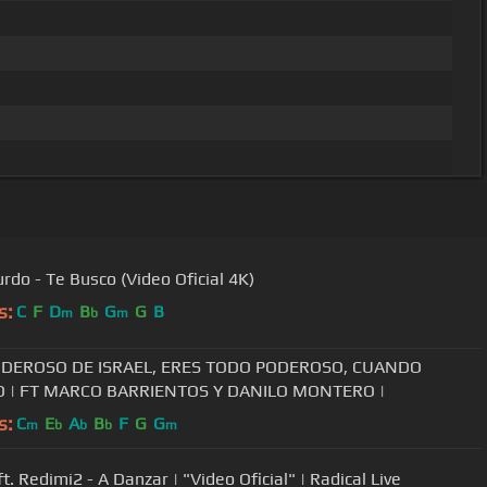
urdo - Te Busco (Video Oficial 4K)
s:
C
F
D
B
G
G
B
m
b
m
PODEROSO DE ISRAEL, ERES TODO PODEROSO, CUANDO
O | FT MARCO BARRIENTOS Y DANILO MONTERO |
s:
C
E
A
B
F
G
G
m
b
b
b
m
Barak ft. Redimi2 - A Danzar | "Video Oficial" | Radical Live