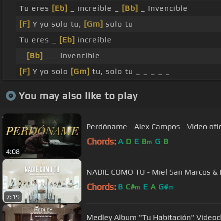
Tu eres
[Eb]
_ increíble _
[Bb]
_ Invencible
[F]
Y yo solo tu,
[Gm]
solo tu
Tu eres _
[Eb]
increíble
_
[Bb]
_ _ Invencible
[F]
Y yo solo
[Gm]
tu, solo tu _ _ _ _ _
You may also like to play
Perdóname - Alex Campos - Video ofic
Chords:
A
D
E
B
G
B
m
4:08
NADIE COMO TU - Miel San Marcos & Ba
Chords:
B
C#
E
A
G#
m
m
7:19
Medley Album "Tu Habitación" Videocl