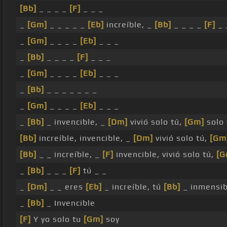
[Bb]
_ _ _ _
[F]
_ _ _
_
[Gm]
_ _ _ _ _
[Eb]
increíble, _
[Bb]
_ _ _ _
[F]
_ 
_
[Gm]
_ _ _ _
[Eb]
_ _ _
_
[Bb]
_ _ _ _
[F]
_ _ _
_
[Gm]
_ _ _ _
[Eb]
_ _ _
_
[Bb]
_ _ _ _ _ _ _
_
[Gm]
_ _ _ _
[Eb]
_ _ _
_
[Bb]
_ invencible, _
[Dm]
vivió solo tú,
[Gm]
solo 
[Bb]
increíble, invencible, _
[Dm]
vivió solo tú,
[Gm
[Bb]
_ _ increíble, _
[F]
invencible, vivió solo tú,
[G
_
[Bb]
_ _ _
[F]
tú _ _
_
[Dm]
_ _ eres
[Eb]
_ increíble, tú
[Bb]
_ inmensib
_
[Bb]
_ Invencible
[F]
Y yo solo tu
[Gm]
soy