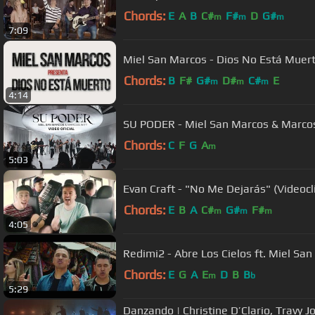
Chords:
E
A
B
C#
F#
D
G#
m
m
m
7:09
Miel San Marcos - Dios No Está Muerto 
Chords:
B
F#
G#
D#
C#
E
m
m
m
4:14
SU PODER - Miel San Marcos & Marcos 
Chords:
C
F
G
A
m
5:03
Evan Craft - "No Me Dejarás" (Videocli
Chords:
E
B
A
C#
G#
F#
m
m
m
4:05
Redimi2 - Abre Los Cielos ft. Miel Sa
Chords:
E
G
A
E
D
B
B
m
b
5:29
Danzando | Christine D’Clario, Travy J