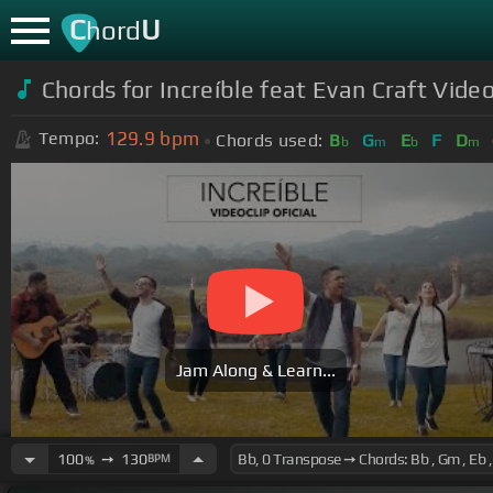
C
U
hord
Chords for Increíble feat Evan Craft Video
129.9
bpm
Tempo:
Chords used:
B
G
E
F
D
b
m
b
m
Jam Along & Learn...
100
➙
130
BPM
%