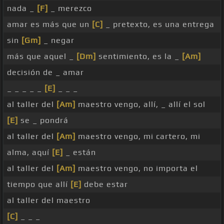
nada _
[F]
_ merezco
amar es más que un
[C]
_ pretexto, es una entrega
sin
[Gm]
_ negar
más que aquel _
[Dm]
sentimiento, es la _
[Am]
decisión de _ amar
_ _ _ _ _
[E]
_ _ _
al taller del
[Am]
maestro vengo, allí, _ allí el sol
[E]
se _ pondrá
al taller del
[Am]
maestro vengo, mi cartero, mi
alma, aquí
[E]
_ están
al taller del
[Am]
maestro vengo, no importa el
tiempo que allí
[E]
debe estar
al taller del maestro
[C]
_ _ _