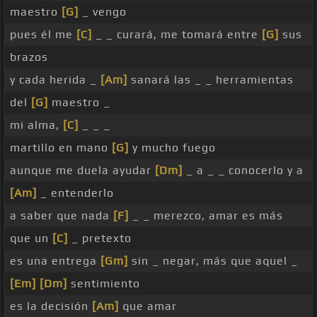
maestro
[G]
_ vengo
pues él me
[C]
_ _ curará, me tomará entre
[G]
sus
brazos
y cada herida _
[Am]
sanará las _ _ herramientas
del
[G]
maestro _
mi alma,
[C]
_ _ _
martillo en mano
[G]
y mucho fuego
aunque me duela ayudar
[Dm]
_ a _ _ conocerlo y a
[Am]
_ entenderlo
a saber que nada
[F]
_ _ merezco, amar es más
que un
[C]
_ pretexto
es una entrega
[Gm]
sin _ negar, más que aquel _
[Em]
[Dm]
sentimiento
es la decisión
[Am]
que amar