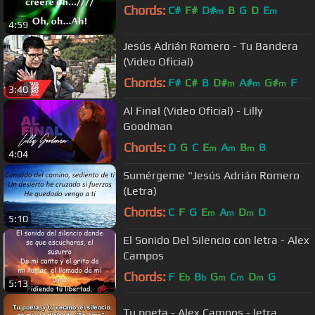
Chords:
C#
F#
D#
B
G
D
E
m
m
4:59
Jesús Adrián Romero - Tu Bandera
(Video Oficial)
Chords:
F#
C#
B
D#
A#
G#
F
m
m
m
3:40
Al Final (Video Oficial) - Lilly
Goodman
Chords:
D
G
C
E
A
B
B
m
m
m
4:04
Sumérgeme "Jesús Adrián Romero
(Letra)
Chords:
C
F
G
E
A
D
D
m
m
m
5:10
El Sonido Del Silencio con letra - Alex
Campos
Chords:
F
E
B
G
C
D
G
b
b
m
m
m
5:13
Tu poeta - Alex Campos - letra