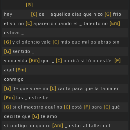
_ _ _ _ _
[G]
_ _
hay _ _ _ _
[C]
de _ aquellos días que hizo
[G]
frío _
el sol no
[C]
apareció cuando el _ talento no
[Em]
estuvo _
[G]
y el silencio vale
[C]
más que mil palabras sin
[G]
sentido _
y una vida
[Em]
que _
[C]
morirá si tú no estás
[F]
aquí
[Em]
_ _ _
conmigo
[G]
de qué sirve mi
[C]
canta para que la fama en
[Em]
las _ estrellas
[G]
si el maestro aquí no
[C]
está
[F]
para
[C]
qué
decirte que
[G]
te amo
si contigo no quiero
[Am]
_ estar al taller del