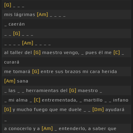
[G]
_ _ _
mis lágrimas
[Am]
_ _ _ _
_ caerán
_ _
[G]
_ _ _
_ _ _ _
[Am]
_ _ _ _
al taller del
[G]
maestro vengo, _ pues él me
[C]
_
curará
me tomará
[G]
entre sus brazos mi cara herida
[Am]
sana
_ las _ _ herramientas del
[G]
maestro _
_ mi alma _
[C]
entrementada, _ martillo _ _ infano
[G]
y mucho fuego que me duele _ _
[Dm]
ayudará
_
a conocerlo y a
[Am]
_ entenderlo, a saber que