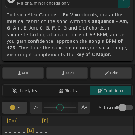
Major & minor chords only
To learn Alex Campos -
En Vivo chords
, grasp the
musical fabric of the song with this
sequence - Am,
G, Am, E, Am, C, G, F, C, G and C
of chords. I
suggest starting at a calm pace of
62 BPM
, and as
you gain confidence, approach the song's
BPM of
126
. Fine-tune the capo based on your vocal range,
ensuring it complements the
key of C Major
.
PDF
Midi
Edit
Hide lyrics
Blocks
Traditional
Autoscroll
[Cm]
_ _ _ _ _
[C]
_ _ _
_ _ _ _ _
[G]
_ _ _