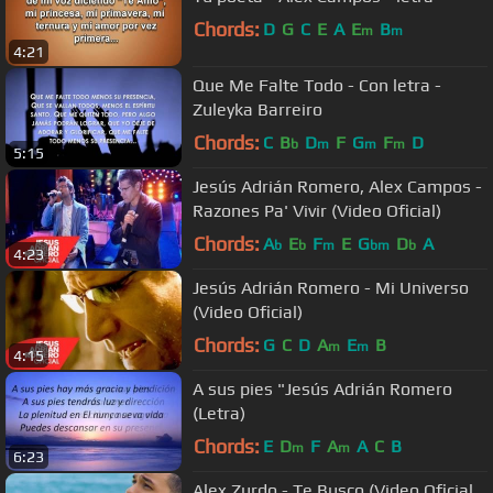
Chords:
D
G
C
E
A
E
B
m
m
4:21
Que Me Falte Todo - Con letra -
Zuleyka Barreiro
Chords:
C
B
D
F
G
F
D
b
m
m
m
5:15
Jesús Adrián Romero, Alex Campos -
Razones Pa' Vivir (Video Oficial)
Chords:
A
E
F
E
G
D
A
b
b
m
bm
b
4:23
Jesús Adrián Romero - Mi Universo
(Video Oficial)
Chords:
G
C
D
A
E
B
m
m
4:15
A sus pies "Jesús Adrián Romero
(Letra)
Chords:
E
D
F
A
A
C
B
m
m
6:23
Alex Zurdo - Te Busco (Video Oficial