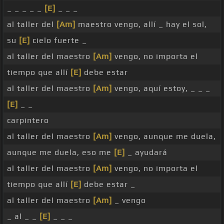
_ _ _ _ _
[E]
_ _ _
al taller del
[Am]
maestro vengo, allí _ hay el sol,
su
[E]
cielo fuerte _
al taller del maestro
[Am]
vengo, no importa el
tiempo que allí
[E]
debe estar
al taller del maestro
[Am]
vengo, aquí estoy, _ _ _
[E]
_ _
carpintero
al taller del maestro
[Am]
vengo, aunque me duela,
aunque me duela, eso me
[E]
_ ayudará
al taller del maestro
[Am]
vengo, no importa el
tiempo que allí
[E]
debe estar _
al taller del maestro
[Am]
_ vengo
_ al _ _
[E]
_ _ _