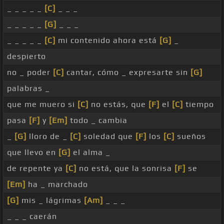
_ _ _ _ _
[C]
_ _ _
_ _ _ _ _
[G]
_ _ _
_ _ _ _ _
[C]
mi contenido ahora está
[G]
_
despierto
no _ poder
[C]
cantar, cómo _ expresarte sin
[G]
palabras _
que me muero si
[C]
no estás, que
[F]
el
[C]
tiempo
pasa
[F]
y
[Em]
todo _ cambia
_
[G]
lloro de _
[C]
soledad que
[F]
los
[C]
sueños
que llevo en
[G]
el alma _
de repente ya
[C]
no está, que la sonrisa
[F]
se
[Em]
ha _ marchado
[G]
mis _ lágrimas
[Am]
_ _ _
_ _ _ caerán