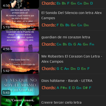
Chords:
E
B
F
G
C
D
D
b
b
m
m
m
4:50
El Sonido Del Silencio con letra Alex
Campos
Chords:
F
E
B
G
C
D
b
b
m
m
m
5:13
guardian de mi corazon letra
Chords:
C
B
E
G
A
G
F
m
b
b
b
m
m
4:56
Me Robastes El Corazon Con Letra -
Alex Campos
Chords:
G
C
A
D
D
E
F
m
m
m
5:42
Dios háblame - Barak - LETRA
Chords:
A
F#
E
D
G
D#
F
m
m
5:43
Creere tercer cielo letra