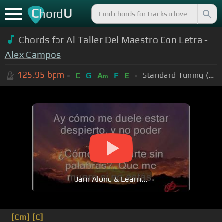
C
U
hord
Chords for Al Taller Del Maestro Con Letra -
Alex Campos
125.95
bpm
Standard Tuning (EADGBE)
C
G
A
F
E
m
Jam Along & Learn...
[Cm]
[C]