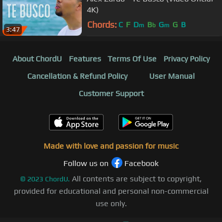
4K)
Chords:
C
F
D
B
G
G
B
m
b
m
3:47
About ChordU
Features
Terms Of Use
Privacy Policy
Cancellation & Refund Policy
User Manual
Customer Support
Made with love and passion for music
Follow us on
Facebook
All contents are subject to copyright,
©
2023
ChordU.
provided for educational and personal non-commercial
use only.