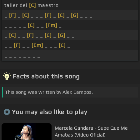
taller del
[C]
maestro
_
[F]
_
[C]
_ _ _
[F]
_
[C]
_
[G]
_ _ _
_ _ _ _ _
[C]
_ _
[Fm]
_
_
[C]
_ _
[F]
_ _
[C]
_
[G]
_ _
_ _
[F]
_ _
[Em]
_ _ _
[C]
_
_ _ _ _ _ _ _ _
Facts about this song
This song was written by Alex Campos.
You may also like to play
Marcela Gandara - Supe Que Me
Amabas (Video Oficial)