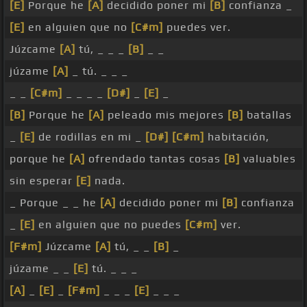
[E]
Porque he
[A]
decidido poner mi
[B]
confianza _
[E]
en alguien que no
[C#m]
puedes ver.
Júzcame
[A]
tú, _ _ _
[B]
_ _
júzame
[A]
_ tú. _ _ _
_ _
[C#m]
_ _ _ _
[D#]
_
[E]
_
[B]
Porque he
[A]
peleado mis mejores
[B]
batallas
_
[E]
de rodillas en mi _
[D#]
[C#m]
habitación,
porque he
[A]
ofrendado tantas cosas
[B]
valuables
sin esperar
[E]
nada.
_ Porque _ _ he
[A]
decidido poner mi
[B]
confianza
_
[E]
en alguien que no puedes
[C#m]
ver.
[F#m]
Júzcame
[A]
tú, _ _
[B]
_
júzame _ _
[E]
tú. _ _ _
[A]
_
[E]
_
[F#m]
_ _ _
[E]
_ _ _