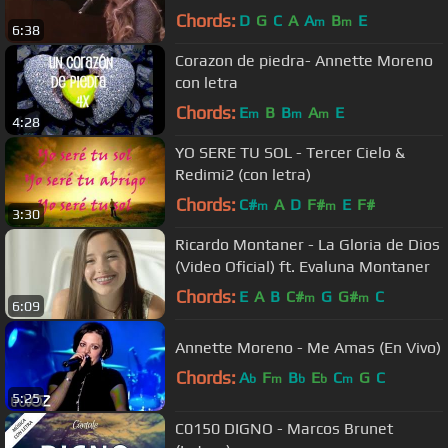
Chords:
D
G
C
A
A
B
E
m
m
6:38
Corazon de piedra- Annette Moreno
con letra
Chords:
E
B
B
A
E
m
m
m
4:28
YO SERE TU SOL - Tercer Cielo &
Redimi2 (con letra)
Chords:
C#
A
D
F#
E
F#
m
m
3:30
Ricardo Montaner - La Gloria de Dios
(Video Oficial) ft. Evaluna Montaner
Chords:
E
A
B
C#
G
G#
C
m
m
6:09
Annette Moreno - Me Amas (En Vivo)
Chords:
A
F
B
E
C
G
C
b
m
b
b
m
5:25
C0150 DIGNO - Marcos Brunet