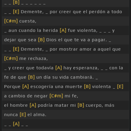
_ _
[B]
_ _ _ _ _ _
_ _
[E]
Demente, _ por creer que el perdón a todo
[C#m]
cuesta,
_ aun cuando la herida
[A]
fue violenta, _ _ _ y
dejar que sea
[B]
Dios el que te va a pagar. _
_ _
[E]
Demente, _ por mostrar amor a aquel que
[C#m]
me rechaza,
_ y creer que todavía
[A]
hay esperanza, _ _ con la
fe de que
[B]
un día su vida cambiará. _
Porque
[A]
escogería una muerte
[B]
violenta _
[E]
a cambio de negar
[C#m]
mi fe,
el hombre
[A]
podría matar mi
[B]
cuerpo, más
nunca
[E]
el alma.
_ _
[A]
_ _