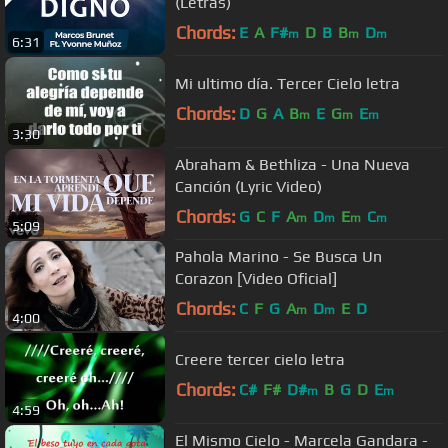
(Letras)
Chords:
E
A
F#
D
B
B
D
m
m
m
6:31
Mi ultimo día. Tercer Cielo letra
Chords:
D
G
A
B
E
G
E
m
m
m
3:30
Abraham & Bethliza - Una Nueva
Canción (Lyric Video)
Chords:
G
C
F
A
D
E
C
m
m
m
m
5:09
Pahola Marino - Se Busca Un
Corazon [Video Oficial]
Chords:
C
F
G
A
D
E
D
m
m
4:00
Creere tercer cielo letra
Chords:
C#
F#
D#
B
G
D
E
m
m
4:59
El Mismo Cielo - Marcela Gandara -