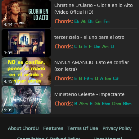
Christine D'Clario - Gloria en lo Alto
(Vídeo Oficial HD)
Chords:
E
A
B
C
F
b
b
b
m
m
4:44
tercer cielo - el uno para el otro
Chords:
C
G
E
F
D
A
D
m
m
3:05
NANCY AMANCIO. Esto es confiar
(con letra)
Chords:
E
B
F#
D
A
E
C#
m
m
4:45
Ministerio Celeste - Impactante
Chords:
B
A
E
G
E
D
B
bm
b
bm
bm
bm
5:09
About ChordU
Features
Terms Of Use
Privacy Policy