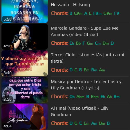
Hossana - Hillsong
Chords:
B
C#
A
E
F#
G#
F#
m
m
m
5:56
Marcela Gandara - Supe Que Me
Amabas (Video Oficial)
Chords:
E
B
F
G
C
D
D
b
b
m
m
m
4:50
Tercer Cielo - si no estás junto a mí
(letra)
Chords:
D
C
G
E
B
A
m
m
m
3:40
Musica por Dentro - Tercer Cielo y
Lilly Goodman (+ Lyrics)
Chords:
D
A
B
E
E
A
B
b
bm
bm
b
b
m
3:56
Al Final (Video Oficial) - Lilly
Goodman
Chords:
D
G
C
E
A
B
B
m
m
m
4:04