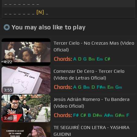
_ _ _ _ _ _ _ _
_ _ _ _ _ _ _
[N]
_
You may also like to play
Tercer Cielo - No Crezcas Mas (Video
Oficial)
Chords:
A
D
G
B
E
C#
m
m
4:22
Comenzar De Cero - Tercer Cielo
(Video de Letras Oficial)
Chords:
A
G
B
D
F#
E
G
m
m
m
m
3:55
Jesús Adrián Romero - Tu Bandera
(Video Oficial)
Chords:
F#
C#
B
D#
A#
G#
F
m
m
m
3:40
TE SEGUIRÉ CON LETRA - YASHIRA
GUIDINI