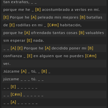
tan extraños, _ _
porque me he _
[B]
acostumbrado a verlos en mí.
[E]
Porque he
[A]
peleado mis mejores
[B]
batallas
de
[E]
rodillas en mi _
[C#m]
habitación,
porque he
[A]
ofrendado tantas cosas
[B]
valuables
sin esperar
[E]
nada.
_ _
[A]
[E]
Porque he
[A]
decidido poner mi
[B]
confianza _
[E]
en alguien que no puedes
[C#m]
ver.
Júzcame
[A]
_ tú, _
[B]
_
júzcame _ _ _ tú. _ _
_ _
[E]
_ _ _ _ _ _
_ _
[C#m]
_ _ _ _ _ _
_ _
[A]
_ _ _ _ _ _