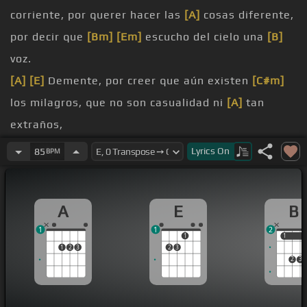
corriente, por querer hacer las
[A]
cosas diferente,
por decir que
[Bm]
[Em]
escucho del cielo una
[B]
voz.
[A]
[E]
Demente, por creer que aún existen
[C#m]
los milagros, que no son casualidad ni
[A]
tan
extraños,
porque me he
[B]
acostumbrado a verlos en mí.
Lyrics
On
85
BPM
[E]
Porque he
[A]
peleado mis mejores
[B]
batallas
de
[E]
rodillas en mi
[C#m]
habitación,
A
E
B
porque he
[A]
ofrendado tantas cosas
[B]
valuables
1
1
2
sin esperar
[E]
nada.
1
1
1
1
2
3
2
3
he
[A]
decidido poner mi
[B]
confianza
[E]
en
2
3
alguien que no puedes
[C#m]
ver.
Júzcame
[A]
tú,
[B]