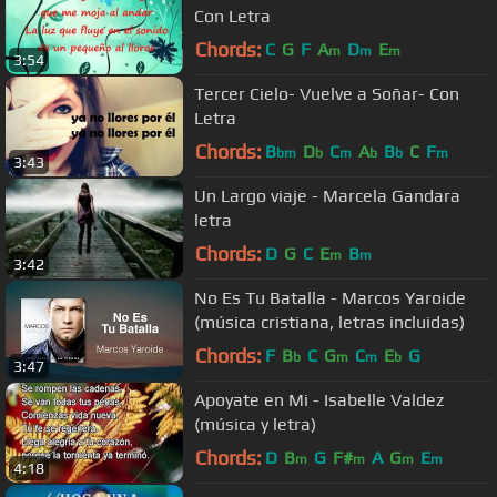
Con Letra
Chords:
C
G
F
A
D
E
m
m
m
3:54
Tercer Cielo- Vuelve a Soñar- Con
Letra
Chords:
B
D
C
A
B
C
F
bm
b
m
b
b
m
3:43
Un Largo viaje - Marcela Gandara
letra
Chords:
D
G
C
E
B
m
m
3:42
No Es Tu Batalla - Marcos Yaroide
(música cristiana, letras incluidas)
Chords:
F
B
C
G
C
E
G
b
m
m
b
3:47
Apoyate en Mi - Isabelle Valdez
(música y letra)
Chords:
D
B
G
F#
A
G
E
m
m
m
m
4:18