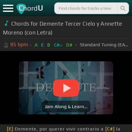
C
U
hord
Chords for Demente Tercer Cielo y Annette
Moreno (con Letra)
85
bpm
Standard Tuning (EADGBE)
A
E
B
C#
D#
m
Jam Along & Learn...
[E]
Demente, por querer vivir contrario a
[C#]
la