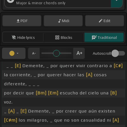
Major & minor chords only
PDF
Midi
Edit
Hide lyrics
Blocks
Traditional
Autoscroll
_ _
[E]
Demente, _ por querer vivir contrario a
[C#]
la corriente, _ por querer hacer las
[A]
cosas
diferente, _ _ _
por decir que
[Bm]
[Em]
escucho del cielo una
[B]
voz.
_
[A]
_
[E]
Demente, _ por creer que aún existen
[C#m]
los milagros, _ que no son casualidad ni
[A]