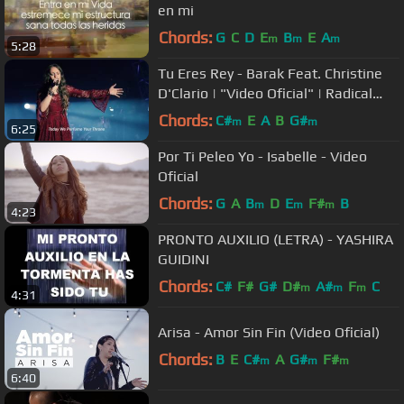
en mi
Chords:
G
C
D
E
B
E
A
m
m
m
5:28
Tu Eres Rey - Barak Feat. Christine
D'Clario | "Video Oficial" | Radical
Live
Chords:
C#
E
A
B
G#
m
m
6:25
Por Ti Peleo Yo - Isabelle - Video
Oficial
Chords:
G
A
B
D
E
F#
B
m
m
m
4:23
PRONTO AUXILIO (LETRA) - YASHIRA
GUIDINI
Chords:
C#
F#
G#
D#
A#
F
C
m
m
m
4:31
Arisa - Amor Sin Fin (Video Oficial)
Chords:
B
E
C#
A
G#
F#
m
m
m
6:40