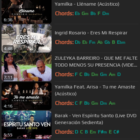
Yamilka - Lléname (Acústico)
Chords:
E
G
B
F
D
b
m
b
m
6:36
Ingrid Rosario - Eres Mi Respirar
Chords:
D
E
F
A
G
B
E
b
b
m
b
b
bm
4:48
ZULEYKA BARREIRO - QUE ME FALTE
TODO MENOS SU PRESENCIA (VIDEO
OFICIAL)
Chords:
F
C
B
D
G
A
D
b
m
m
m
7:11
Yamilka Feat. Arisa - Tu me Amaste
(Acústico)
Chords:
C
F
B
G
D
A
b
m
m
m
4:16
Barak - Ven Espíritu Santo (Live DVD
Generación Sedienta)
Chords:
D
C
B
E
F#
E
C#
m
m
5:55