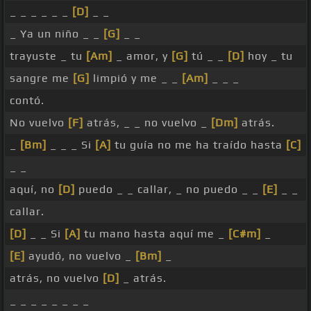
_ _ _ _ _ _
[D]
_ _
_ Ya un niño _ _
[G]
_ _
trayuste _ tu
[Am]
_ amor, y
[G]
tú _ _
[D]
hoy _ tu
sangre me
[G]
limpió y me _ _
[Am]
_ _ _
contó.
No vuelvo
[F]
atrás, _ _ no vuelvo _
[Dm]
atrás.
_
[Bm]
_ _ _ Si
[A]
tu guía no me ha traído hasta
[C]
_ _
aquí, no
[D]
puedo _ _ callar, _ no puedo _ _
[E]
_ _
callar.
[D]
_ _ Si
[A]
tu mano hasta aquí me _
[C#m]
_
[E]
ayudó, no vuelvo _
[Bm]
_
atrás, no vuelvo
[D]
_ atrás.
_ _ _ _ _ _ _ _