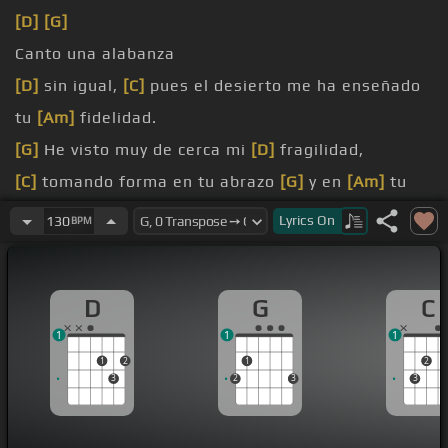
[D]
[G]
Canto una alabanza
[D]
sin igual,
[C]
pues el desierto me ha enseñado
tu
[Am]
fidelidad.
[G]
He visto muy de cerca mi
[D]
fragilidad,
[C]
tomando forma en tu abrazo
[G]
y en
[Am]
tu
sanidad.
Lyrics
On
130
BPM
[D]
[C]
Me llevas
[G]
lejos,
[Am]
más allá de lo que
D
G
C
nunca
[G]
[C]
imaginé,
1
1
1
1
2
1
2
3
2
3
3