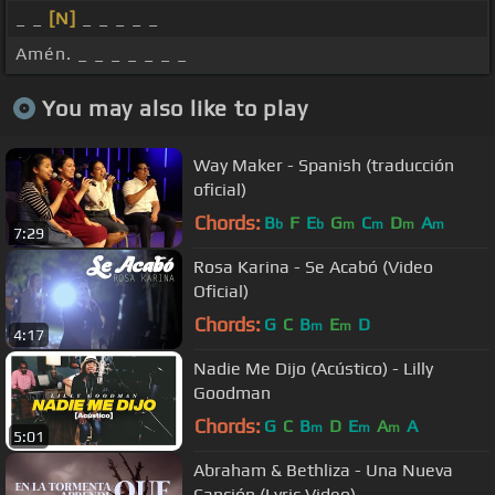
_ _
[N]
_ _ _ _ _
Amén. _ _ _ _ _ _ _
You may also like to play
Way Maker - Spanish (traducción
oficial)
Chords:
B
F
E
G
C
D
A
b
b
m
m
m
m
7:29
Rosa Karina - Se Acabó (Video
Oficial)
Chords:
G
C
B
E
D
m
m
4:17
Nadie Me Dijo (Acústico) - Lilly
Goodman
Chords:
G
C
B
D
E
A
A
m
m
m
5:01
Abraham & Bethliza - Una Nueva
Canción (Lyric Video)