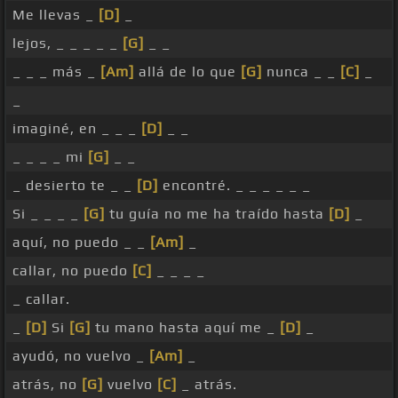
Me llevas _
[D]
_
lejos, _ _ _ _ _
[G]
_ _
_ _ _ más _
[Am]
allá de lo que
[G]
nunca _ _
[C]
_
_
imaginé, en _ _ _
[D]
_ _
_ _ _ _ mi
[G]
_ _
_ desierto te _ _
[D]
encontré. _ _ _ _ _ _
Si _ _ _ _
[G]
tu guía no me ha traído hasta
[D]
_
aquí, no puedo _ _
[Am]
_
callar, no puedo
[C]
_ _ _ _
_ callar.
_
[D]
Si
[G]
tu mano hasta aquí me _
[D]
_
ayudó, no vuelvo _
[Am]
_
atrás, no
[G]
vuelvo
[C]
_ atrás.