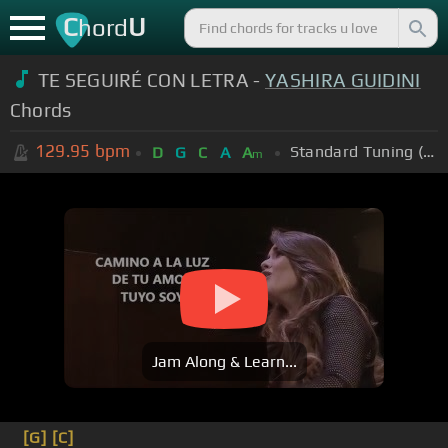
C
U
hord
TE SEGUIRÉ CON LETRA -
YASHIRA GUIDINI
Chords
129.95
bpm
Standard Tuning (EADGBE)
D
G
C
A
A
m
Jam Along & Learn...
[G]
[C]