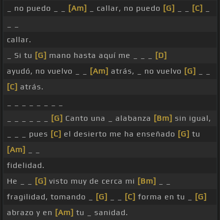
_ no puedo _ _
[Am]
_ callar, no puedo
[G]
_ _
[C]
_
_ _
callar.
_ Si tu
[G]
mano hasta aquí me _ _ _
[D]
ayudó, no vuelvo _ _
[Am]
atrás, _ no vuelvo
[G]
_ _
[C]
atrás.
_ _ _ _ _ _ _ _
_ _ _ _ _ _
[G]
Canto una _ alabanza
[Bm]
sin igual,
_ _ _ pues
[C]
el desierto me ha enseñado
[G]
tu
[Am]
_ _
fidelidad.
He _ _
[G]
visto muy de cerca mi
[Bm]
_ _
fragilidad, tomando _
[G]
_ _
[C]
forma en tu _
[G]
abrazo y en
[Am]
tu _ sanidad.