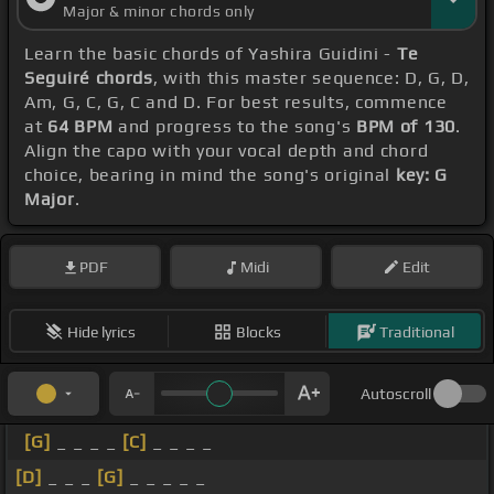
Major & minor chords only
Learn the basic chords of Yashira Guidini -
Te
Seguiré chords
, with this master sequence: D, G, D,
Am, G, C, G, C and D. For best results, commence
at
64 BPM
and progress to the song's
BPM of 130
.
Align the capo with your vocal depth and chord
choice, bearing in mind the song's original
key: G
Major
.
PDF
Midi
Edit
Hide lyrics
Blocks
Traditional
Autoscroll
[G]
_ _ _ _
[C]
_ _ _ _
[D]
_ _ _
[G]
_ _ _ _ _