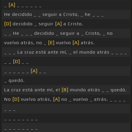
_
[A]
_ _ _ _ _ _
He decidido _ _ seguir a Cristo, _ he _ _ _
[D]
decidido _ seguir
[A]
a Cristo.
_ _ He _ _ _ decidido _ seguir a _ Cristo, _ no
vuelvo atrás, no _
[E]
vuelvo
[A]
atrás.
_ _ _ La cruz está ante mí, _ el mundo atrás _ _ _ _
_ _
[D]
_ _
_ _ _ _ _ _
[A]
_ _
_ quedó.
La cruz está ante mí, el
[B]
mundo atrás _ _ quedó.
No
[D]
vuelvo atrás,
[A]
no _ vuelvo _ atrás. _ _ _ _
_ _ _
_ _ _ _ _ _ _ _
_ _ _ _ _ _ _ _