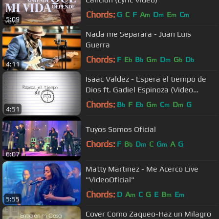
Chords:
G
C
F
A
D
E
C
m
m
m
m
5:09
Nada me Separara - Juan Luis
Guerra
Chords:
F
E
B
G
D
G
D
b
b
m
m
b
b
4:11
Isaac Valdez - Espera el tiempo de
Dios ft. Gadiel Espinoza (Video
Lyrics)
Chords:
B
F
E
G
C
D
G
b
b
m
m
m
4:51
Tuyos Somos Oficial
Chords:
F
B
D
C
G
A
G
b
m
m
6:07
Matty Martinez - Me Acerco Live
"VideoOficial"
Chords:
D
A
C
G
E
B
E
m
m
m
5:55
Cover Como Zaqueo-Haz un Milagro