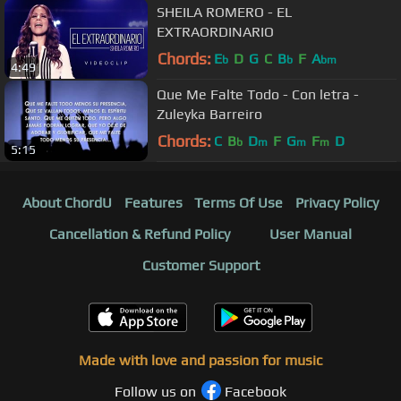
SHEILA ROMERO - EL
EXTRAORDINARIO
Chords:
E
D
G
C
B
F
A
b
b
bm
4:49
Que Me Falte Todo - Con letra -
Zuleyka Barreiro
Chords:
C
B
D
F
G
F
D
b
m
m
m
5:15
About ChordU
Features
Terms Of Use
Privacy Policy
Cancellation & Refund Policy
User Manual
Customer Support
Made with love and passion for music
Follow us on
Facebook