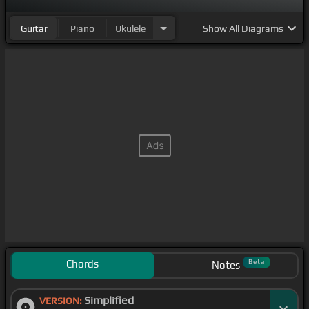
Guitar
Piano
Ukulele
Show
All Diagrams
Chords
Beta
Notes
Simplified
VERSION: