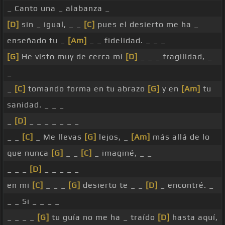
_ Canto una _ alabanza _
[D]
sin _ igual, _ _
[C]
pues el desierto me ha _
enseñado tu _
[Am]
_ _ fidelidad. _ _ _
[G]
He visto muy de cerca mi
[D]
_ _ _ fragilidad, _
_
_
[C]
tomando forma en tu abrazo
[G]
y en
[Am]
tu
sanidad. _ _ _
_
[D]
_ _ _ _ _ _ _
_ _
[C]
_ Me llevas
[G]
lejos, _
[Am]
más allá de lo
que nunca
[G]
_ _
[C]
_ imaginé, _ _
_ _ _
[D]
_ _ _ _ _
en mi
[C]
_ _ _
[G]
desierto te _ _
[D]
_ encontré. _
_ _ Si _ _ _ _
_ _ _ _
[G]
tu guía no me ha _ traído
[D]
hasta aquí,