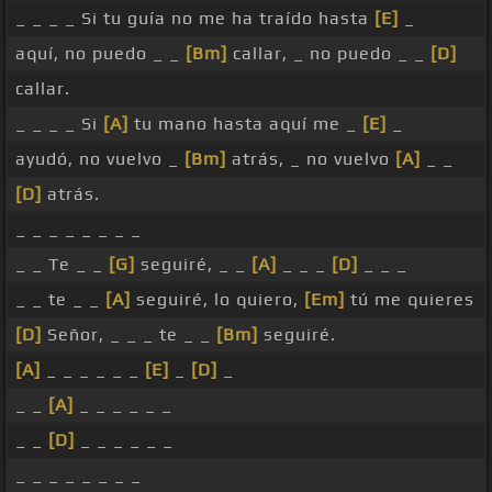
_ _ _ _ Si tu guía no me ha traído hasta
[E]
_
aquí, no puedo _ _
[Bm]
callar, _ no puedo _ _
[D]
callar.
_ _ _ _ Si
[A]
tu mano hasta aquí me _
[E]
_
ayudó, no vuelvo _
[Bm]
atrás, _ no vuelvo
[A]
_ _
[D]
atrás.
_ _ _ _ _ _ _ _
_ _ Te _ _
[G]
seguiré, _ _
[A]
_ _ _
[D]
_ _ _
_ _ te _ _
[A]
seguiré, lo quiero,
[Em]
tú me quieres
[D]
Señor, _ _ _ te _ _
[Bm]
seguiré.
[A]
_ _ _ _ _ _
[E]
_
[D]
_
_ _
[A]
_ _ _ _ _ _
_ _
[D]
_ _ _ _ _ _
_ _ _ _ _ _ _ _