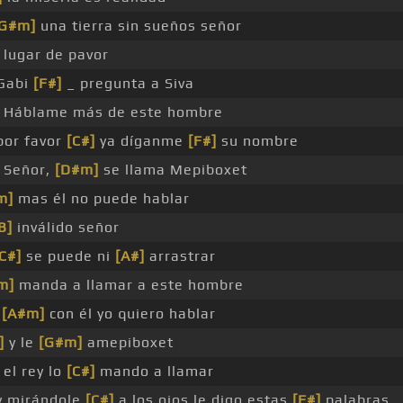
[G#m]
una tierra sin sueños señor
lugar de pavor
Gabi
[F#]
_ pregunta a Siva
Háblame más de este hombre
or favor
[C#]
ya díganme
[F#]
su nombre
Señor,
[D#m]
se llama Mepiboxet
m]
mas él no puede hablar
B]
inválido señor
C#]
se puede ni
[A#]
arrastrar
m]
manda a llamar a este hombre
e
[A#m]
con él yo quiero hablar
]
y le
[G#m]
amepiboxet
el rey lo
[C#]
mando a llamar
 mirándole
[C#]
a los ojos le digo estas
[F#]
palabras