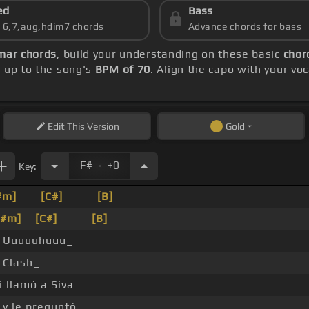
ed
Bass
s 6,7,aug,hdim7 chords
Advance chords for bass
mar chords
, build your understanding on these basic
chor
y up to the song's
BPM of 70
. Align the capo with your vo
Edit
This Version
Gold
.
F#
+0
Key:
#m]
_ _
[C#]
_ _ _
[B]
_ _ _
D#m]
_
[C#]
_ _ _
[B]
_ _
Uuuuuhuuu_
Clash_
 llamó a Siva
y le preguntó