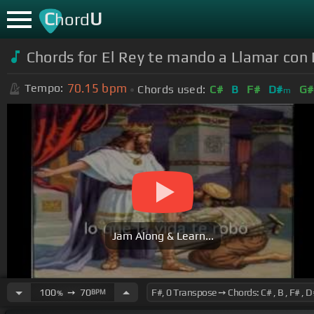
C
U
hord
Chords for El Rey te mando a Llamar co
70.15
bpm
Tempo:
Chords used:
C#
B
F#
D#
G#
m
Jam Along & Learn...
100
➙
70
BPM
%