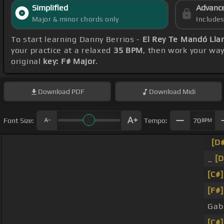
Simplified
Advanc
Major & minor chords only
Include
To start learning Danny Berrios -
El Rey Te Mandó Lla
your practice at a relaxed
35 BPM
, then work your wa
original
key: F# Major
.
Download
PDF
Download
Midi
Font Size:
Tempo:
70
BPM
[D
_
[
[C#]
[F#]
Gabi
[C#]