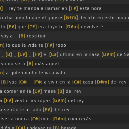
B]
_ rey te manda a llamar en
[F#]
esta hora
cucha bien lo que él quiere
[G#m]
decirte en este mom
lo
[F#]
que
[C#]
era tuyo te
[D#m]
devolveré
voy a _
[B]
restituir
m]
lo que la vida te
[F#]
robó
_
[B]
_
[C#]
_
[F#]
el
[C#]
último en la casa
[D#m]
de Sa
ya no será
[B]
más aquel
m]
a quien nadie le va a valor
[B]
vas
[C#]
_
[F#]
a vivir en la
[C#]
casa
[D#m]
del rey
 a comer en la
[C#]
mesa
[B]
del rey
 a
[F#]
vestir las ropas
[G#m]
del rey
 a sentarte al lado
[F#]
del rey
miseria nunca
[C#]
más
[D#m]
conocerás
adiós a
[C#]
Lodevar tu
[B]
bajada