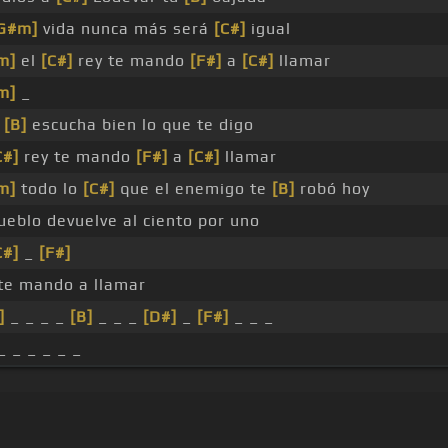
G#m]
vida nunca más será
[C#]
igual
m]
el
[C#]
rey te mando
[F#]
a
[C#]
llamar
m]
_
[B]
escucha bien lo que te digo
C#]
rey te mando
[F#]
a
[C#]
llamar
m]
todo lo
[C#]
que el enemigo te
[B]
robó hoy
ueblo devuelve al ciento por uno
C#]
_
[F#]
 te mando a llamar
]
_ _ _ _
[B]
_ _ _
[D#]
_
[F#]
_ _ _
_ _ _ _ _ _