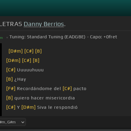
n LETRAS
Danny Berrios
.
Tuning:
Standard Tuning (EADGBE)
Capo:
+0
fret
m
[D#m]
[C#]
[B]
[D#m]
[C#]
[B]
[C#]
Uuuuuhuuu
[B]
¿Hay
[F#]
Recordándome del
[C#]
pacto
[B]
quiero hacer misericordia
[C#]
Y
[D#m]
Siva le respondió
que
[D#m]
habita en Lodevar