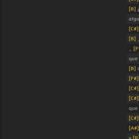
[B]
algu
[C#]
[B]
_
[F
que
[B]
q
[F#]
[C#]
[C#]
qu
[C#]
[A#]
y
[B