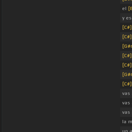
el
[
y es
[C#]
[C#]
[G#
[C#]
[C#]
[G#
[C#]
vas
vas
vas
la 
un 