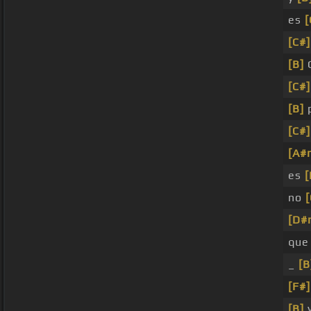
es
[C#]
[B]
[C#]
[B]
p
[C#]
[A#
es
[
no
[
[D#
qu
_
[B
[F#]
[B]
y