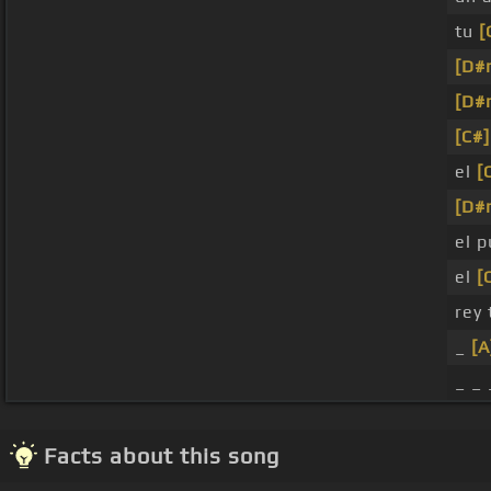
tu
[
[D#
[D#
[C#]
el
[
[D#
el p
el
[
rey
_
[A
_ _ 
Facts about this song