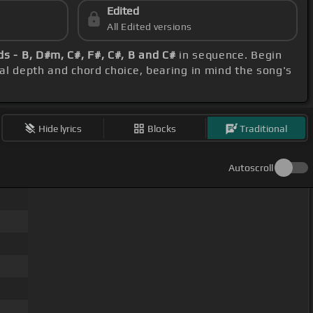
Edited
All Edited versions
ds - B, D#m, C#, F#, C#, B and C#
in sequence. Begin
cal depth and chord choice, bearing in mind the song's
Hide lyrics
Blocks
Traditional
Autoscroll