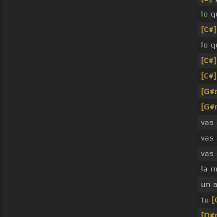
lo 
[C#]
lo 
[C#]
[C#]
[G#
[G#
vas
vas
vas
la 
un 
tu
[
[D#