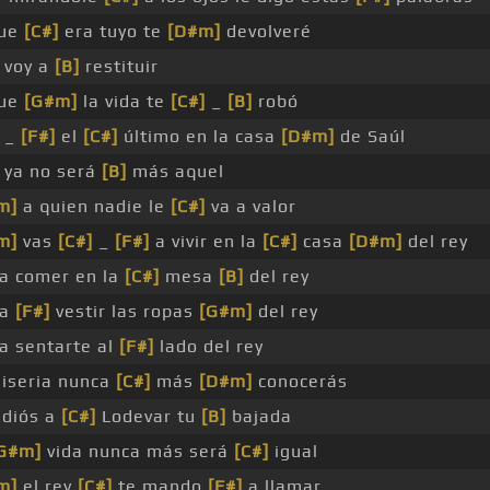
que
[C#]
era tuyo te
[D#m]
devolveré
voy a
[B]
restituir
que
[G#m]
la vida te
[C#]
_
[B]
robó
_
[F#]
el
[C#]
último en la casa
[D#m]
de Saúl
ya no será
[B]
más aquel
m]
a quien nadie le
[C#]
va a valor
m]
vas
[C#]
_
[F#]
a vivir en la
[C#]
casa
[D#m]
del rey
 a comer en la
[C#]
mesa
[B]
del rey
 a
[F#]
vestir las ropas
[G#m]
del rey
 a sentarte al
[F#]
lado del rey
miseria nunca
[C#]
más
[D#m]
conocerás
adiós a
[C#]
Lodevar tu
[B]
bajada
G#m]
vida nunca más será
[C#]
igual
m]
el rey
[C#]
te mando
[F#]
a llamar