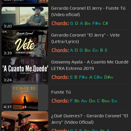
Gerardo Coronel El Jerry - Fuiste Tú
(Video oficial)
Chords:
G
D
A
B
F#
C#
m
m
3:20
Gerardo Coronel “El Jerry” - Vete
(Letra/Lyrics)
Chords:
A
D
G
B
E
B
E
m
m
3:39
Giovanny Ayala - A Cuanto Me Quedé
LETRA Estreno 2019
Chords:
E
B
F#
A
C#
D#
m
m
m
3:24
Fuiste Tú
Chords:
F
B
A
D
C
B
E
b
m
m
bm
m
4:31
¿Qué Quieres? - Gerardo Coronel "El
Jerry" (Video Oficial)
Chords:
G
C
F
A
D
A
A