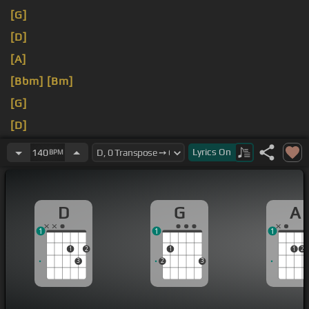
[G]
[D]
[A]
[Bbm]
[Bm]
[G]
[D]
[A]
Lyrics
On
140
BPM
D
G
A
1
1
1
1
2
1
1
2
3
2
3