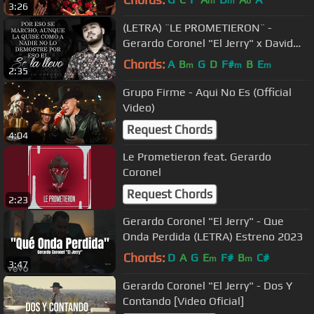
m
m
b
3:26
(LETRA) ¨LE PROMETIERON¨ -
Gerardo Coronel "El Jerry" x David
Ponce (Lyric Video)
Chords:
A
B
G
D
F#
B
E
m
m
m
2:35
Grupo Firme - Aqui No Es (Official
Video)
Request Chords
4:04
Le Prometieron feat. Gerardo
Coronel
Request Chords
2:23
Gerardo Coronel "El Jerry" - Que
Onda Perdida (LETRA) Estreno 2023
Chords:
D
A
G
E
F#
B
C#
m
m
3:47
Gerardo Coronel "El Jerry" - Dos Y
Contando [Video Oficial]