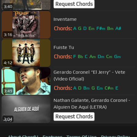
Request Chords
3:40
Inventame
Chords:
A
G
D
E
F#
B
A#
m
m
m
3:16
Fuiste Tu
Chords:
F
B
C
A
D
C
G
b
m
m
m
m
4:12
Gerardo Coronel “El Jerry” - Vete
(Video Oficial)
Chords:
A
D
B
G
E
C#
E
m
m
m
3:49
Nathan Galante, Gerardo Coronel -
Alguien De Aquí (LETRA)
Request Chords
3:04