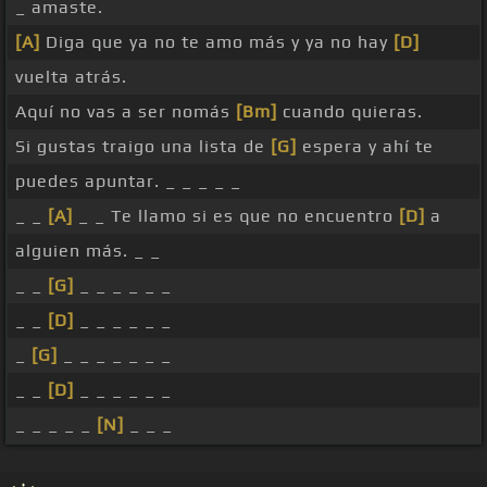
_ amaste.
[A]
Diga que ya no te amo más y ya no hay
[D]
vuelta atrás.
Aquí no vas a ser nomás
[Bm]
cuando quieras.
Si gustas traigo una lista de
[G]
espera y ahí te
puedes apuntar. _ _ _ _ _
_ _
[A]
_ _ Te llamo si es que no encuentro
[D]
a
alguien más. _ _
_ _
[G]
_ _ _ _ _ _
_ _
[D]
_ _ _ _ _ _
_
[G]
_ _ _ _ _ _ _
_ _
[D]
_ _ _ _ _ _
_ _ _ _ _
[N]
_ _ _