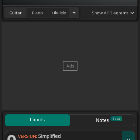
Guitar
Piano
Ukulele
Show
All Diagrams
Chords
Beta
Notes
Simplified
VERSION: