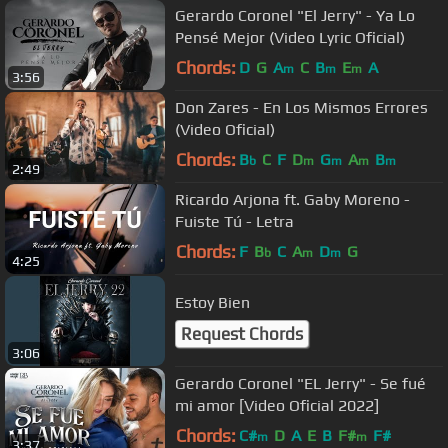
Gerardo Coronel "El Jerry" - Ya Lo
Pensé Mejor (Video Lyric Oficial)
Chords:
D
G
A
C
B
E
A
m
m
m
3:56
Don Zares - En Los Mismos Errores
(Video Oficial)
Chords:
B
C
F
D
G
A
B
b
m
m
m
m
2:49
Ricardo Arjona ft. Gaby Moreno -
Fuiste Tú - Letra
Chords:
F
B
C
A
D
G
b
m
m
4:25
Estoy Bien
Request Chords
3:06
Gerardo Coronel "EL Jerry" - Se fué
mi amor [Video Oficial 2022]
Chords:
C#
D
A
E
B
F#
F#
m
m
3:37