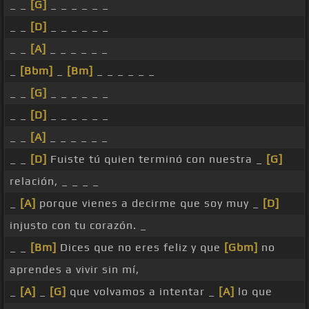
_ _
[G]
_ _ _ _ _ _
_ _
[D]
_ _ _ _ _ _
_ _
[A]
_ _ _ _ _ _
_
[Bbm]
_
[Bm]
_ _ _ _ _ _
_ _
[G]
_ _ _ _ _ _
_ _
[D]
_ _ _ _ _ _
_ _
[A]
_ _ _ _ _ _
_ _
[D]
Fuiste tú quien terminó con nuestra _
[G]
relación, _ _ _ _
_
[A]
porque vienes a decirme que soy muy _
[D]
injusto con tu corazón. _
_ _
[Bm]
Dices que no eres feliz y que
[Gbm]
no
aprendes a vivir sin mí,
_
[A]
_
[G]
que volvamos a intentar _
[A]
lo que