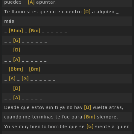
puedes _
[A]
apuntar.
Te llamo si es que no encuentro
[D]
a alguien _
más. _
_
[Bbm]
_
[Bm]
_ _ _ _ _ _
_ _
[G]
_ _ _ _ _ _
_ _
[D]
_ _ _ _ _ _
_ _
[A]
_ _ _ _ _ _
_
[Bbm]
_
[Bm]
_ _ _ _ _ _
_
[A]
_
[G]
_ _ _ _ _ _
_ _
[D]
_ _ _ _ _ _
_ _
[A]
_ _ _ _ _
Desde que estoy sin ti ya no hay
[D]
vuelta atrás,
cuando me terminas te fue para
[Bm]
siempre.
Yo sé muy bien lo horrible que se
[G]
siente a quien