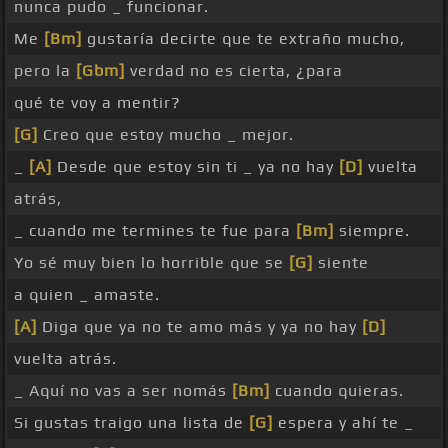
nunca pudo _ funcionar.
Me
[Bm]
gustaría decirte que te extraño mucho,
pero la
[Gbm]
verdad no es cierta, ¿para
qué te voy a mentir?
[G]
Creo que estoy mucho _ mejor.
_
[A]
Desde que estoy sin ti _ ya no hay
[D]
vuelta
atrás,
_ cuando me termines te fue para
[Bm]
siempre.
Yo sé muy bien lo horrible que se
[G]
siente
a quien _ amaste.
[A]
Diga que ya no te amo más y ya no hay
[D]
vuelta atrás.
_ Aquí no vas a ser nomás
[Bm]
cuando quieras.
Si gustas traigo una lista de
[G]
espera y ahí te _