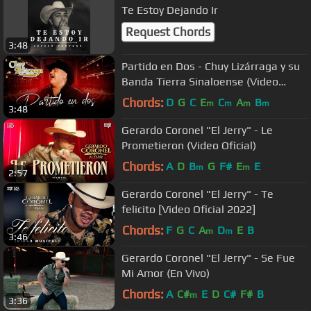
Te Estoy Dejando Ir
Request Chords
3:48
Partido en Dos - Chuy Lizárraga y su
Banda Tierra Sinaloense (Video
Oficial)
Chords:
D
G
C
E
C
A
B
m
m
m
m
3:48
Gerardo Coronel "El Jerry" - Le
Prometieron (Video Oficial)
Chords:
A
D
B
G
F#
E
E
m
m
2:57
Gerardo Coronel "El Jerry" - Te
felicito [Video Oficial 2022]
Chords:
F
G
C
A
D
E
B
m
m
3:46
Gerardo Coronel "El Jerry" - Se Fue
Mi Amor (En Vivo)
Chords:
A
C#
E
D
C#
F#
B
m
3:36