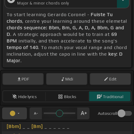
Major & minor chords only
To start learning Gerardo Coronel -
Fuiste Tu
chords
, centre your learning around these elemetal
chords sequence: Bbm, Bm, G, A, D, A, Bbm, G and
D
. A strategic approach would be to train at
69
BPM
initially, and then accelerate to the song's
tempo of 140
. To match your vocal range and chord
inclination, adjust the capo in line with the
key: D
Major
.
PDF
Midi
Edit
Hide lyrics
Blocks
Traditional
Autoscroll
[Bbm]
_ _
[Bm]
_ _ _ _ _ _