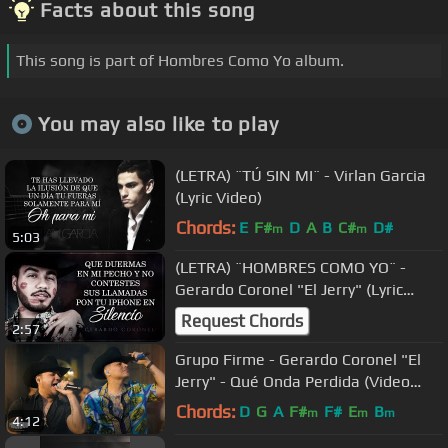
Facts about this song
This song is part of Hombres Como Yo album.
You may also like to play
(LETRA) ¨TÚ SIN MI¨ - Virlan Garcia
(Lyric Video)
Chords:
E
F#
D
A
B
C#
D#
m
m
5:03
(LETRA) ¨HOMBRES COMO YO¨ -
Gerardo Coronel "El Jerry" (Lyric
Video)
Request Chords
2:57
Grupo Firme - Gerardo Coronel "El
Jerry" - Qué Onda Perdida (Video
Oficial)
Chords:
D
G
A
F#
F#
E
B
m
m
m
4:12