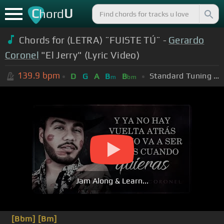
C
U
hord
Chords for (LETRA) ¨FUISTE TÚ¨ -
Gerardo
Coronel
"El Jerry" (Lyric Video)
139.9
bpm
Standard Tuning (EADGBE)
D
G
A
B
B
m
bm
Jam Along & Learn...
[Bbm]
[Bm]