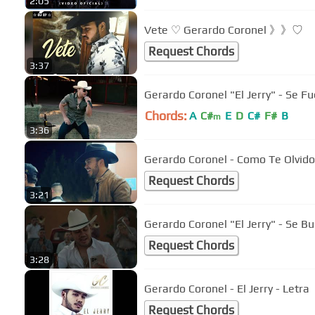
2:05
Vete ♡ Gerardo Coronel 》》♡
Request Chords
3:37
Gerardo Coronel "El Jerry" - Se F
Chords:
A
C#
E
D
C#
F#
B
m
3:36
Gerardo Coronel - Como Te Olvido
Request Chords
3:21
Gerardo Coronel "El Jerry" - Se Bu
Request Chords
3:28
Gerardo Coronel - El Jerry - Letra
Request Chords