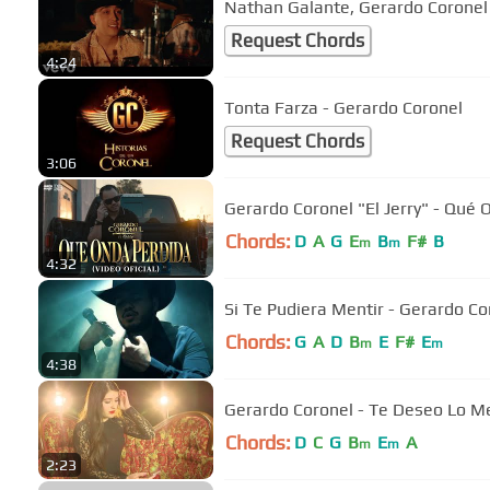
Nathan Galante, Gerardo Coronel 
Request Chords
4:24
Tonta Farza - Gerardo Coronel
Request Chords
3:06
Gerardo Coronel "El Jerry" - Qué 
Chords:
D
A
G
E
B
F#
B
m
m
4:32
Si Te Pudiera Mentir - Gerardo Cor
Chords:
G
A
D
B
E
F#
E
m
m
4:38
Gerardo Coronel - Te Deseo Lo Mejo
Chords:
D
C
G
B
E
A
m
m
2:23