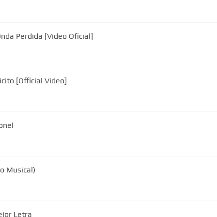
ronel "El Jerry" - Qué Onda Perdida [Video Oficial]
cito [Official Video]
onel
eo Musical)
jor Letra