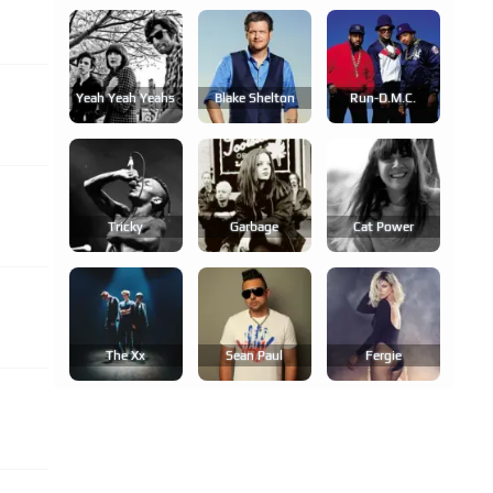
Yeah Yeah Yeahs
Blake Shelton
Run-D.m.c.
Tricky
Garbage
Cat Power
The Xx
Sean Paul
Fergie