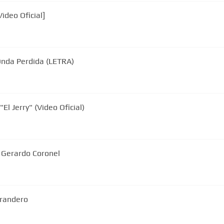
ideo Oficial]
 Onda Perdida (LETRA)
l Jerry" (Video Oficial)
- Gerardo Coronel
rrandero