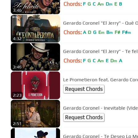
Chords:
F
G
C
A
D
E
B
m
m
3:46
Gerardo Co
Chords:
A
D
G
E
B
F#
F#
m
m
m
4:32
Gerardo Coronel “El Jerry” - Te feli
Chords:
F
G
C
A
E
D
A
m
m
3:46
Le Prometieron feat. Gerardo Cor
Request Chords
2:23
Gerardo Coronel - Inevitable (Vid
Request Chords
2:51
Gerardo Coronel - Te Deseo Lo Me