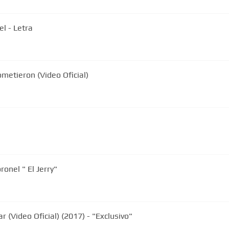
l - Letra
Gerardo Coronel "El Jerry" - Le Prometieron (Video Oficial)
onel " El Jerry"
r (Video Oficial) (2017) - "Exclusivo"