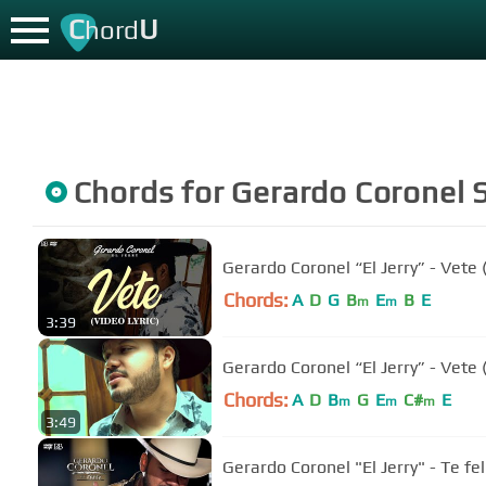
C
U
hord
Chords for
Gerardo Coronel
S
Gerardo Coronel “El Jerry” - Vete 
Chords:
A
D
G
B
E
B
E
m
m
3:39
Gerardo Coronel “El Jerry” - Vete (
Chords:
A
D
B
G
E
C#
E
m
m
m
3:49