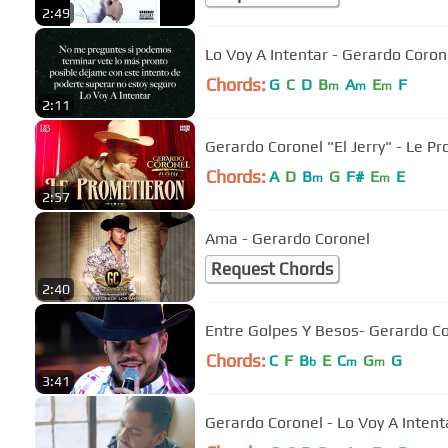
2:49
Lo Voy A Intentar - Gerardo Corone
Chords:
G
C
D
B
A
E
F
m
m
m
2:11
Chords:
A
D
B
G
F#
E
E
m
m
2:57
Ama - Gerardo Coronel
Request Chords
2:40
Entre Golpes Y Besos- Gerardo Cor
Chords:
C
F
B
E
C
G
G
b
m
m
3:41
Gerardo Coronel - Lo Voy A Intenta