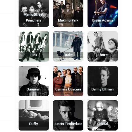
Manic Street
Preachers
Maxïmo Park
Bryan Adams
Pink
Drake
Thrice
Donovan
Camera Obscura
Danny Elfman
Duffy
Justin Timberlake
Orbital