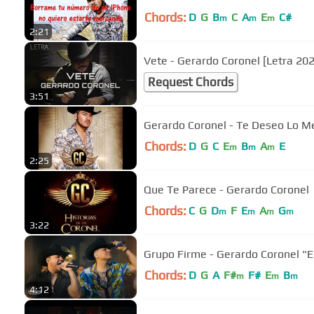
Chords:
D
G
B
C
A
E
C#
m
m
m
2:21
Vete - Gerardo Coronel [Letra 20
Request Chords
3:51
Gerardo Coronel - Te Deseo Lo Me
Chords:
D
G
C
E
B
A
E
m
m
m
2:25
Que Te Parece - Gerardo Coronel
Chords:
C
G
D
F
E
A
G
m
m
m
m
3:22
Grupo Firme - Gerardo Coronel "El
Chords:
D
G
A
F#
F#
E
B
m
m
m
4:12