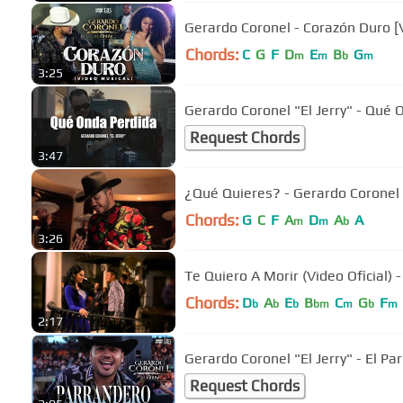
Gerardo Coronel - Corazón Duro [V
Chords:
C
G
F
D
E
B
G
m
m
b
m
3:25
Gerardo Coronel "El Jerry" - Qué
Request Chords
3:47
¿Qué Quieres? - Gerardo Coronel "E
Chords:
G
C
F
A
D
A
A
m
m
b
3:26
Te Quiero A Morir (Video Oficial) 
Chords:
D
A
E
B
C
G
F
b
b
b
bm
m
b
m
2:17
Gerardo Coronel "El Jerry" - El Pa
Request Chords