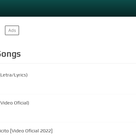
ongs
(Letra/Lyrics)
Video Oficial)
Gerardo Coronel "El Jerry" - Te felicito [Video Oficial 2022]