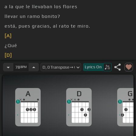
a la que le llevaban los flores
llevar un ramo bonito?
está, pues gracias, al rato te miro.
[A]
¿Qué
[D]
[F#]
[C#]
[Bm]
Lyrics
On
78
BPM
A
D
G
1
1
1
1
2
3
1
2
1
3
2