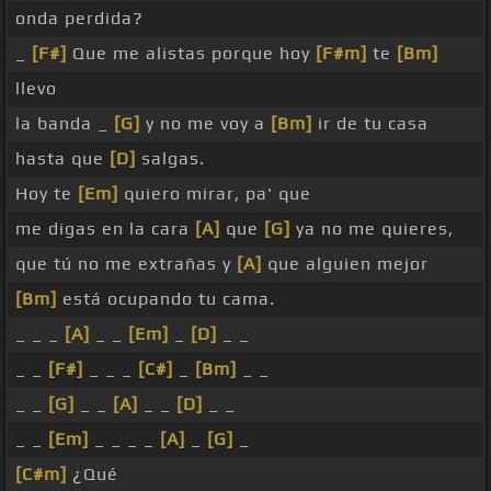
onda perdida?
_
[F#]
Que me alistas porque hoy
[F#m]
te
[Bm]
llevo
la banda _
[G]
y no me voy a
[Bm]
ir de tu casa
hasta que
[D]
salgas.
Hoy te
[Em]
quiero mirar, pa' que
me digas en la cara
[A]
que
[G]
ya no me quieres,
que tú no me extrañas y
[A]
que alguien mejor
[Bm]
está ocupando tu cama.
_ _ _
[A]
_ _
[Em]
_
[D]
_ _
_ _
[F#]
_ _ _
[C#]
_
[Bm]
_ _
_ _
[G]
_ _
[A]
_ _
[D]
_ _
_ _
[Em]
_ _ _ _
[A]
_
[G]
_
[C#m]
¿Qué