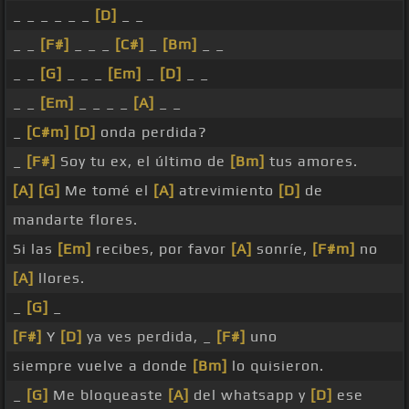
_ _ _ _ _ _
[D]
_ _
_ _
[F#]
_ _ _
[C#]
_
[Bm]
_ _
_ _
[G]
_ _ _
[Em]
_
[D]
_ _
_ _
[Em]
_ _ _ _
[A]
_ _
_
[C#m]
[D]
onda perdida?
_
[F#]
Soy tu ex, el último de
[Bm]
tus amores.
[A]
[G]
Me tomé el
[A]
atrevimiento
[D]
de
mandarte flores.
Si las
[Em]
recibes, por favor
[A]
sonríe,
[F#m]
no
[A]
llores.
_
[G]
_
[F#]
Y
[D]
ya ves perdida, _
[F#]
uno
siempre vuelve a donde
[Bm]
lo quisieron.
_
[G]
Me bloqueaste
[A]
del whatsapp y
[D]
ese