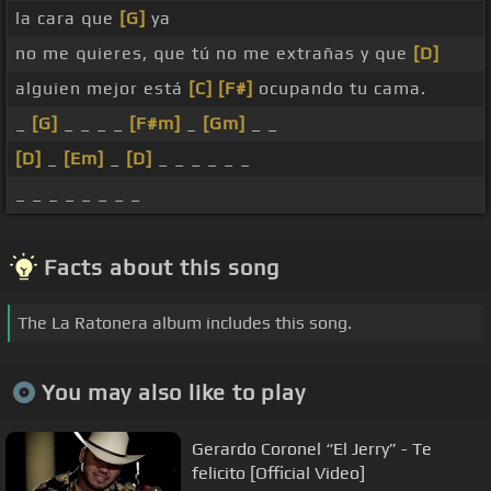
la cara que
[G]
ya
no me quieres, que tú no me extrañas y que
[D]
alguien mejor está
[C]
[F#]
ocupando tu cama.
_
[G]
_ _ _ _
[F#m]
_
[Gm]
_ _
[D]
_
[Em]
_
[D]
_ _ _ _ _ _
_ _ _ _ _ _ _ _
Facts about this song
The La Ratonera album includes this song.
You may also like to play
Gerardo Coronel “El Jerry” - Te
felicito [Official Video]