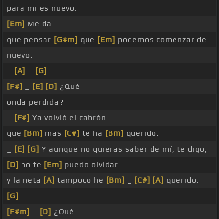
para mi es nuevo.
[Em]
Me da
que pensar
[G#m]
que
[Em]
podemos comenzar de
nuevo.
_
[A]
_
[G]
_
[F#]
_
[E]
[D]
¿Qué
onda perdida?
_
[F#]
Ya volvió el cabrón
que
[Bm]
más
[C#]
te ha
[Bm]
querido.
_
[E]
[G]
Y aunque no quieras saber de mí, te digo,
[D]
no te
[Em]
puedo olvidar
y la neta
[A]
tampoco he
[Bm]
_
[C#]
[A]
querido.
[G]
_
[F#m]
_
[D]
¿Qué