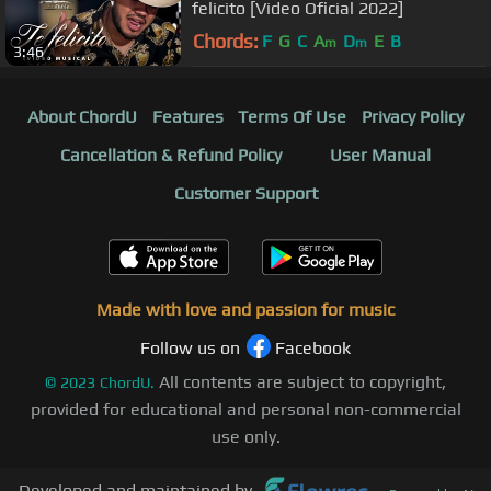
felicito [Video Oficial 2022]
Chords:
F
G
C
A
D
E
B
m
m
3:46
About ChordU
Features
Terms Of Use
Privacy Policy
Cancellation & Refund Policy
User Manual
Customer Support
Made with love and passion for music
Follow us on
Facebook
All contents are subject to copyright,
©
2023
ChordU.
provided for educational and personal non-commercial
use only.
Developed and maintained by