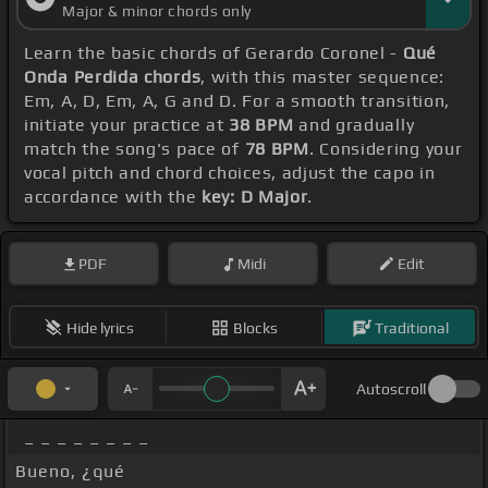
Major & minor chords only
Learn the basic chords of Gerardo Coronel -
Qué
Onda Perdida chords
, with this master sequence:
Em, A, D, Em, A, G and D. For a smooth transition,
initiate your practice at
38 BPM
and gradually
match the song's pace of
78 BPM
. Considering your
vocal pitch and chord choices, adjust the capo in
accordance with the
key: D Major
.
PDF
Midi
Edit
Hide lyrics
Blocks
Traditional
Autoscroll
_ _ _ _ _ _ _ _
Bueno, ¿qué