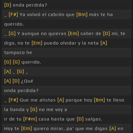
[D]
onda perdida?
_
[F#]
Ya volvió el cabrón que
[Bm]
más te ha
querido.
_
[G]
Y aunque no quieras
[Em]
saber de
[D]
mí, te
digo, no te
[Em]
puedo olvidar y la neta
[A]
tampoco he
[G]
[G]
querido.
[A]
_
[G]
_
[A]
[D]
¿Qué
onda perdida?
_
[F#]
Que me alistas
[A]
porque hoy
[Bm]
te llevo
la banda y
[G]
no me voy a
ir de tu
[F#m]
casa hasta que
[D]
salgas.
Hoy te
[Em]
quiero mirar, pa' que me digas
[A]
en