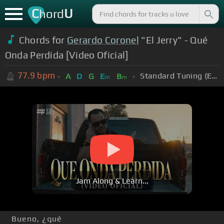
C
U
hord
Chords for
Gerardo Coronel
"El Jerry" - Qué
Onda Perdida [Video Oficial]
77.9
bpm
Standard Tuning (EADGBE)
A
D
G
E
B
m
m
Jam Along & Learn...
Bueno, ¿qué