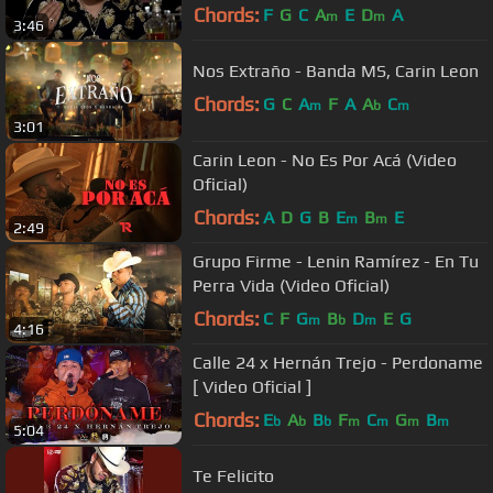
Chords:
F
G
C
A
E
D
A
m
m
3:46
Nos Extraño - Banda MS, Carin Leon
Chords:
G
C
A
F
A
A
C
m
b
m
3:01
Carin Leon - No Es Por Acá (Video
Oficial)
Chords:
A
D
G
B
E
B
E
m
m
2:49
Grupo Firme - Lenin Ramírez - En Tu
Perra Vida (Video Oficial)
Chords:
C
F
G
B
D
E
G
m
b
m
4:16
Calle 24 x Hernán Trejo - Perdoname
[ Video Oficial ]
Chords:
E
A
B
F
C
G
B
b
b
b
m
m
m
m
5:04
Te Felicito