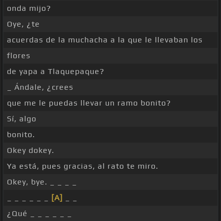
onda mijo?
Oye, ¿te
acuerdas de la muchacha a la que le llevaban los
flores
de yapa a Tlaquepaque?
_ Ándale, ¿crees
que me le puedas llevar un ramo bonito?
Sí, algo
bonito.
Okey dokey.
Ya está, pues gracias, al rato te miro.
Okey, bye. _ _ _ _
_ _ _ _ _ _
[A]
_ _
¿Qué _ _ _ _ _ _