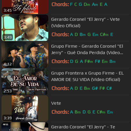
Chords:
F
C
G
D
A
E
A
m
m
3:45
Gerardo Coronel “El Jerry” - Vete
(Video Oficial)
Chords:
A
D
B
G
E
C#
E
m
m
m
3:49
Grupo Firme - Gerardo Coronel "El
Jerry" - Qué Onda Perdida (Video
Oficial)
Chords:
D
G
A
F#
F#
E
B
m
m
m
4:12
Grupo Frontera x Grupo Firme - EL
AMOR DE SU VIDA (Video Oficial)
Chords:
A
D
E
B
G#
F#
C#
m
2:53
Vete
Chords:
A
B
D
G
E
C#
E
m
m
m
3:39
Gerardo Coronel "El Jerry" - Te