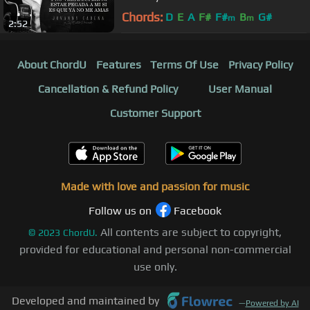
(Lyric Video)
Chords:
D
E
A
F#
F#
B
G#
m
m
2:52
About ChordU
Features
Terms Of Use
Privacy Policy
Cancellation & Refund Policy
User Manual
Customer Support
Made with love and passion for music
Follow us on
Facebook
All contents are subject to copyright,
©
2023
ChordU.
provided for educational and personal non-commercial
use only.
Developed and maintained by
—
Powered by AI