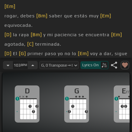
[Em]
rogar, debes
[Bm]
saber que estás muy
[Em]
equivocada.
[D]
la raya
[Bm]
y mi paciencia se encuentra
[Em]
agotada,
[C]
terminada.
[D]
El
[G]
primer paso yo no lo
[Em]
voy a dar, sigue
[Bm]
tu rumbo si el orgullo te
[Em]
gana.
Lyrics
On
103
BPM
veras eres
[D]
extraña,
[B]
sabes que
[Bm]
fallas
pero no
[Em]
dices nada, solo
[C]
D
G
E
m
[Am]
[C#m]
callas.
1
1
1
[Em]
creyendo muy en serio mi amor, que
[Bm]
tus
1
2
1
1
2
caprichos valen más que
[Em]
los dos, yo
[C]
3
2
3