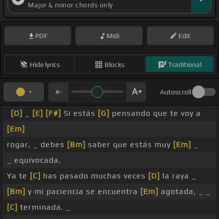
Major & minor chords only
PDF
Midi
Edit
Hide lyrics
Blocks
Traditional
Autoscroll
[D]
_
[E]
[F#]
Si estás
[G]
pensando que te voy a
[Em]
rogar, _ debes
[Bm]
saber que estás muy
[Em]
_
_ equivocada.
Ya te
[C]
has pasado muchas veces
[D]
la raya _
[Bm]
y mi paciencia se encuentra
[Em]
agotada, _ _
[C]
terminada. _