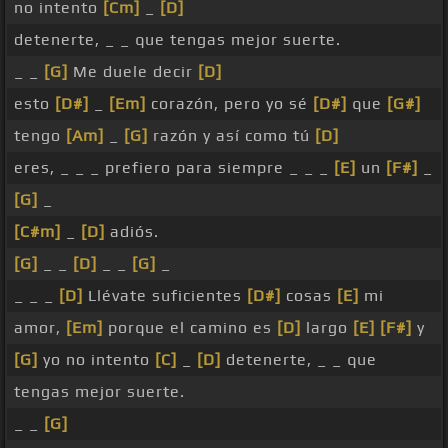
no intento
[Cm]
_
[D]
detenerte, _ _ que tengas mejor suerte.
_ _
[G]
Me duele decir
[D]
esto
[D#]
_
[Em]
corazón, pero yo sé
[D#]
que
[G#]
tengo
[Am]
_
[G]
razón y así como tú
[D]
eres, _ _ _ prefiero para siempre _ _ _
[E]
un
[F#]
_
[G]
_
[C#m]
_
[D]
adiós.
[G]
_ _
[D]
_ _
[G]
_
_ _ _
[D]
Llévate suficientes
[D#]
cosas
[E]
mi
amor,
[Em]
porque el camino es
[D]
largo
[E]
[F#]
y
[G]
yo no intento
[C]
_
[D]
detenerte, _ _ que
tengas mejor suerte.
_ _
[G]