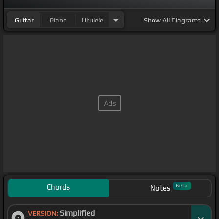
Guitar
Piano
Ukulele
Show
All Diagrams
Chords
Beta
Notes
Simplified
VERSION: