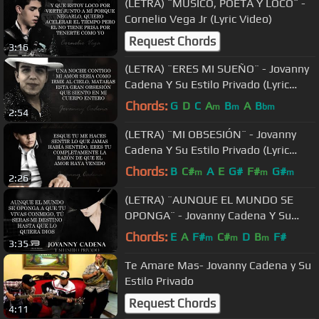
(LETRA) ¨MÚSICO, POETA Y LOCO¨ -
Cornelio Vega Jr (Lyric Video)
Request Chords
3:16
(LETRA) ¨ERES MI SUEÑO¨ - Jovanny
Cadena Y Su Estilo Privado (Lyric
Video) (2017)
Chords:
G
D
C
A
B
A
B
m
m
bm
2:54
(LETRA) ¨MI OBSESIÓN¨ - Jovanny
Cadena Y Su Estilo Privado (Lyric
Video)
Chords:
B
C#
A
E
G#
F#
G#
m
m
m
2:26
(LETRA) ¨AUNQUE EL MUNDO SE
OPONGA¨ - Jovanny Cadena Y Su
Estilo Privado (Lyric Video)
Chords:
E
A
F#
C#
D
B
F#
m
m
m
3:35
Te Amare Mas- Jovanny Cadena y Su
Estilo Privado
Request Chords
4:11