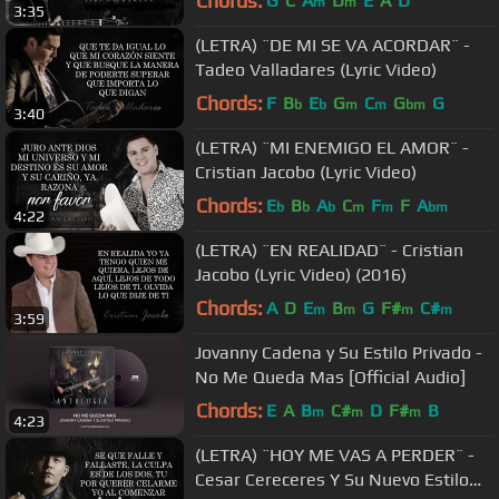
Chords:
G
C
A
D
E
A
D
m
m
3:35
(LETRA) ¨DE MI SE VA ACORDAR¨ -
Tadeo Valladares (Lyric Video)
Chords:
F
B
E
G
C
G
G
b
b
m
m
bm
3:40
(LETRA) ¨MI ENEMIGO EL AMOR¨ -
Cristian Jacobo (Lyric Video)
Chords:
E
B
A
C
F
F
A
b
b
b
m
m
bm
4:22
(LETRA) ¨EN REALIDAD¨ - Cristian
Jacobo (Lyric Video) (2016)
Chords:
A
D
E
B
G
F#
C#
m
m
m
m
3:59
Jovanny Cadena y Su Estilo Privado -
No Me Queda Mas [Official Audio]
Chords:
E
A
B
C#
D
F#
B
m
m
m
4:23
(LETRA) ¨HOY ME VAS A PERDER¨ -
Cesar Cereceres Y Su Nuevo Estilo