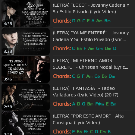
(LETRA) ¨LOCO¨ - Jovanny Cadena Y
Su Estilo Privado (Lyric Video)
Chords:
D
G
C
E
A
A
B
m
m
4:38
(LETRA) ¨YA ME ENTERÉ¨ - Jovanny
Cadena Y Su Estilo Privado (Lyric
Video)
Chords:
C
B
F
A
G
D
D
b
m
m
m
3:23
(LETRA) ¨MI ETERNO AMOR
SECRETO¨ - Christian Nodal (Lyric
Video)
Chords:
C
G
F
A
G
B
D
m
b
b
m
3:46
(LETRA) ¨FANTASÍA¨ - Tadeo
Valladares (Lyric Video) (2017)
Chords:
A
D
G
B
F#
E
E
m
m
m
2:58
(LETRA) ¨POR ESTE AMOR¨ - Alta
Consigna (Lyric Video)
Chords:
F
B
E
C
D
C
B
b
b
m
2:59