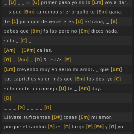
_
[D]
_ _ El
[G]
primer paso yo no lo
[Em]
voy a dar,
_ sigue
[Bm]
tu rumbo si el orgullo te
[Em]
gana.
Te
[C]
juro que de veras eres
[D]
extraña, _
[B]
sabes que
[Bm]
fallas pero no
[Em]
dices nada,
solo _
[C]
_
[Am]
_
[C#m]
callas.
[G]
_
[Am]
_
[D]
Si estás
[F]
[Em]
creyendo muy en serio mi amor, _ que
[Bm]
tus caprichos valen más que
[Em]
los dos, yo
[C]
solamente un consejo
[D]
te _
[Am]
doy.
[D]
_
_ _ _
[G]
_ _ _ _
[D]
Llévate suficientes
[D#]
cosas
[Em]
mi amor,
porque el camino
[G]
es
[D]
largo
[E]
[F#]
y
[G]
yo