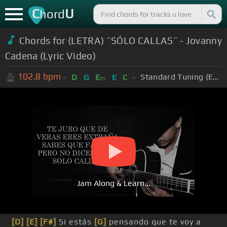
C
U
hord
Chords for (LETRA) ¨SÓLO CALLAS¨ - Jovanny
Cadena (Lyric Video)
102.8
bpm
Standard Tuning (EADGBE)
D
G
E
E
C
m
Jam Along & Learn...
[D]
[E]
[F#]
Si estás
[G]
pensando que te voy a