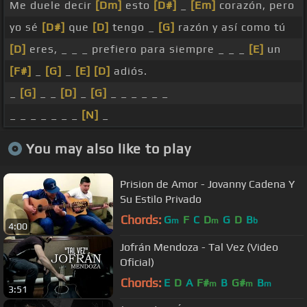
Me duele decir
[Dm]
esto
[D#]
_
[Em]
corazón, pero
yo sé
[D#]
que
[D]
tengo _
[G]
razón y así como tú
[D]
eres, _ _ _ prefiero para siempre _ _ _
[E]
un
[F#]
_
[G]
_
[E]
[D]
adiós.
_
[G]
_ _
[D]
_
[G]
_ _ _ _ _ _
_ _ _ _ _ _ _
[N]
_
You may also like to play
Prision de Amor - Jovanny Cadena Y
Su Estilo Privado
Chords:
G
F
C
D
G
D
B
m
m
b
4:00
Jofrán Mendoza - Tal Vez (Video
Oficial)
Chords:
E
D
A
F#
B
G#
B
m
m
m
3:51