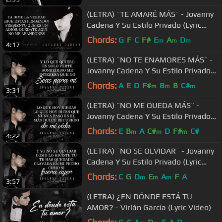
(LETRA) ¨TE AMARÉ MÁS¨ - Jovanny
Cadena Y Su Estilo Privado (Lyric
Video)
Chords:
G
F
C
F#
E
A
D
m
m
m
4:17
(LETRA) ¨NO TE ENAMORES MÁS¨ -
Jovanny Cadena Y Su Estilo Privado
(Lyric Video)
Chords:
A
E
D
F#
B
B
C#
m
m
m
3:31
(LETRA) ¨NO ME QUEDA MÁS¨ -
Jovanny Cadena Y Su Estilo Privado
(Lyric Video)
Chords:
E
B
A
C#
D
F#
C#
m
m
m
4:22
(LETRA) ¨NO SE OLVIDAR¨ - Jovanny
Cadena Y Su Estilo Privado (Lyric
Video)
Chords:
C
G
D
E
A
F
A
m
m
m
3:57
(LETRA) ¿EN DÓNDE ESTÁ TU
AMOR? - Virlán García (Lyric Video)