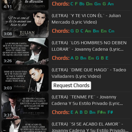
(Lyric Video)
Chords:
C
F
B
D
G
G
A
b
m
m
m
4:11
(LETRA) ¨Y TE VI CON ÉL¨ - Julian
Mercado (Lyric Video)
Chords:
G
D
C
A
B
E
C
m
m
m
m
3:08
(LETRA) ¨LOS HOMBRES NO DEBEN
LLORAR¨ - Jovanny Cadena (Lyric
Video)
Chords:
A
D
B
E
G
B
E
m
m
3:26
(LETRA) ¨DIME QUE HAGO¨ - Tadeo
Valladares (Lyric Video)
Request Chords
3:03
(LETRA) ¨TENME FE¨ - Jovanny
Cadena Y Su Estilo Privado (Lyric
Video)
Chords:
E
A
B
D
B
F#
F#
m
m
3:31
(LETRA) ¨SI SE ACABO EL AMOR¨ -
Jovanny Cadena Y Su Estilo Privado