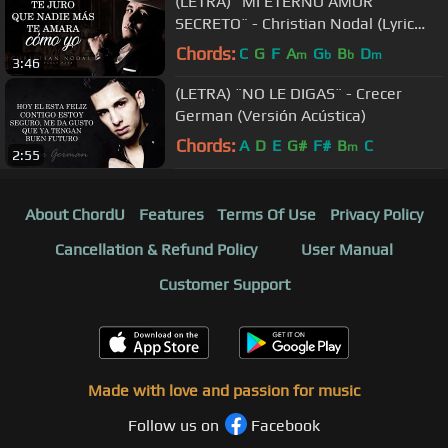
(LETRA) ¨MI ETERNO AMOR
SECRETO¨ - Christian Nodal (Lyric
Video)
Chords:
C
G
F
A
G
B
D
m
b
b
m
3:46
(LETRA) ¨NO LE DIGAS¨ - Crecer
German (Versión Acústica)
Chords:
A
D
E
G#
F#
B
C
m
2:55
About ChordU
Features
Terms Of Use
Privacy Policy
Cancellation & Refund Policy
User Manual
Customer Support
Made with love and passion for music
Follow us on
Facebook