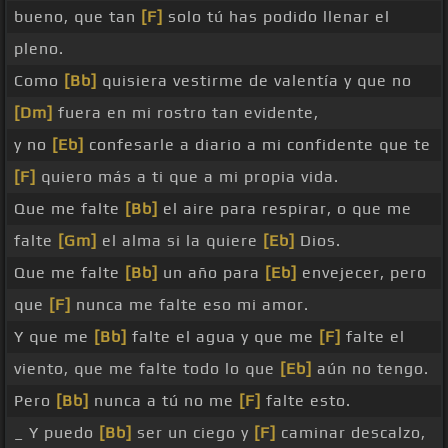
bueno, que tan
[F]
solo tú has podido llenar el
pleno.
Como
[Bb]
quisiera vestirme de valentía y que no
[Dm]
fuera en mi rostro tan evidente,
y no
[Eb]
confesarle a diario a mi confidente que te
[F]
quiero más a ti que a mi propia vida.
Que me falte
[Bb]
el aire para respirar, o que me
falte
[Gm]
el alma si la quiere
[Eb]
Dios.
Que me falte
[Bb]
un año para
[Eb]
envejecer, pero
que
[F]
nunca me falte eso mi amor.
Y que me
[Bb]
falte el agua y que me
[F]
falte el
viento, que me falte todo lo que
[Eb]
aún no tengo.
Pero
[Bb]
nunca a tú no me
[F]
falte esto.
_ Y puedo
[Bb]
ser un ciego y
[F]
caminar descalzo,