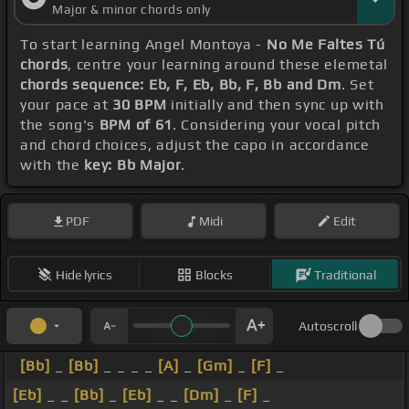
Major & minor chords only
To start learning Angel Montoya -
No Me Faltes Tú
chords
, centre your learning around these elemetal
chords sequence: Eb, F, Eb, Bb, F, Bb and Dm
. Set
your pace at
30 BPM
initially and then sync up with
the song's
BPM of 61
. Considering your vocal pitch
and chord choices, adjust the capo in accordance
with the
key: Bb Major
.
PDF
Midi
Edit
Hide lyrics
Blocks
Traditional
Autoscroll
[Bb]
_
[Bb]
_ _ _ _
[A]
_
[Gm]
_
[F]
_
[Eb]
_ _
[Bb]
_
[Eb]
_ _
[Dm]
_
[F]
_