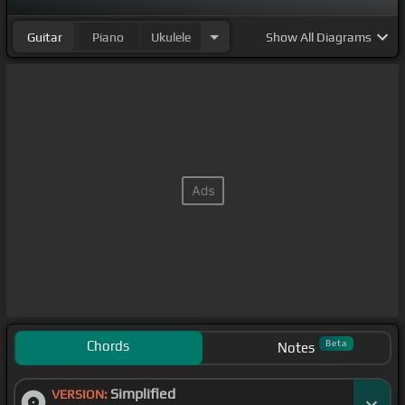
Guitar
Piano
Ukulele
Show
All Diagrams
Chords
Beta
Notes
Simplified
VERSION: