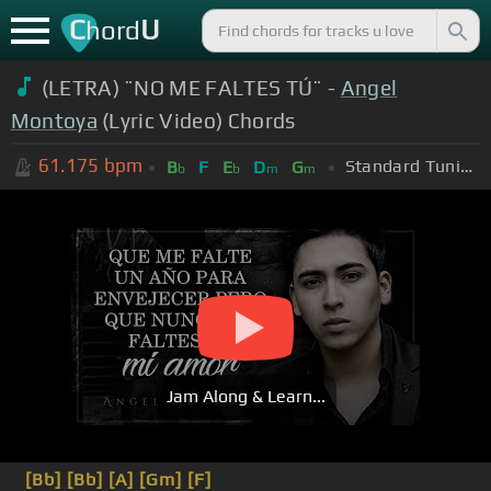
C
U
hord
(LETRA) ¨NO ME FALTES TÚ¨ -
Angel
Montoya
(Lyric Video) Chords
61.175
bpm
Standard Tuning (EADGBE)
B
F
E
D
G
b
b
m
m
Jam Along & Learn...
[Bb]
[Bb]
[A]
[Gm]
[F]