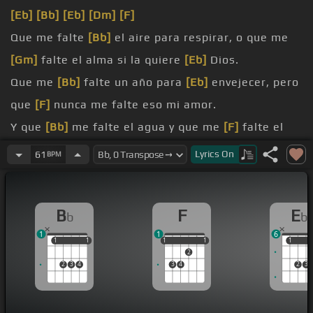
[Eb]
[Bb]
[Eb]
[Dm]
[F]
Que me falte
[Bb]
el aire para respirar, o que me
[Gm]
falte el alma si la quiere
[Eb]
Dios.
Que me
[Bb]
falte un año para
[Eb]
envejecer, pero
que
[F]
nunca me falte eso mi amor.
Y que
[Bb]
me falte el agua y que me
[F]
falte el
viento, que me falte todo lo que aún no
[Eb]
tengo.
Lyrics
On
61
BPM
ciego y
[Dm]
caminar descalzo, y un
[F]
millón de
brazas
[Eb]
lastimen mis pasos,
B
F
E
b
b
no me
[F]
falte esto.
1
1
6
que mañana
[Dm]
será triste y que no te vayas,
1
1
1
1
1
1
1
1
1
1
1
2
2
3
4
3
4
2
3