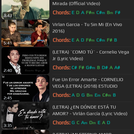
Mirada (Official Video)
Chords:
E
D
A
F#
C#
B
F#
m
m
m
3:43
Virlan Garcia - Tu Sin Mi (En Vivo
2016)
Chords:
E
A
D
F#
C#
F#
B
m
m
5:41
(LETRA) ¨COMO TÚ¨ - Cornelio Vega
Jr (Lyric Video)
Chords:
C#
F#
G#
B
D#
A
A#
m
2:40
Fue Un Error Amarte - CORNELIO
VEGA (LETRA) (2018) ESTUDIO
Chords:
A
D
G
B
E
C#
B
m
m
m
2:45
(LETRA) ¿EN DÓNDE ESTÁ TU
AMOR? - Virlán García (Lyric Video)
Chords:
G
C
A
D
E
A
D
m
m
3:35