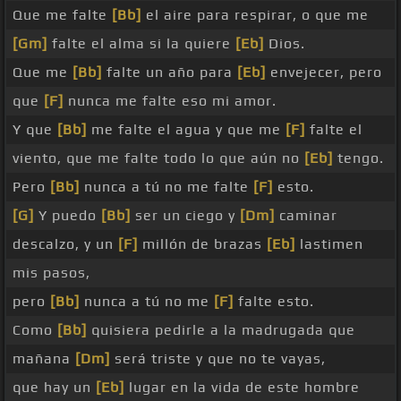
Que me falte
[Bb]
el aire para respirar, o que me
[Gm]
falte el alma si la quiere
[Eb]
Dios.
Que me
[Bb]
falte un año para
[Eb]
envejecer, pero
que
[F]
nunca me falte eso mi amor.
Y que
[Bb]
me falte el agua y que me
[F]
falte el
viento, que me falte todo lo que aún no
[Eb]
tengo.
Pero
[Bb]
nunca a tú no me falte
[F]
esto.
[G]
Y puedo
[Bb]
ser un ciego y
[Dm]
caminar
descalzo, y un
[F]
millón de brazas
[Eb]
lastimen
mis pasos,
pero
[Bb]
nunca a tú no me
[F]
falte esto.
Como
[Bb]
quisiera pedirle a la madrugada que
mañana
[Dm]
será triste y que no te vayas,
que hay un
[Eb]
lugar en la vida de este hombre