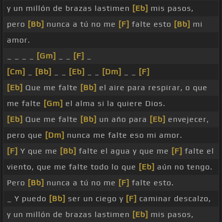
y un millón de brazas lastimen
[Eb]
mis pasos,
pero
[Bb]
nunca a tú no me
[F]
falte esto
[Bb]
mi
amor.
_ _ _ _
[Gm]
_ _
[F]
_
[Cm]
_
[Bb]
_ _
[Eb]
_ _
[Dm]
_ _
[F]
[Eb]
Que me falte
[Bb]
el aire para respirar, o que
me falte
[Gm]
el alma si la quiere Dios.
[Eb]
Que me falte
[Bb]
un año para
[Eb]
envejecer,
pero que
[Dm]
nunca me falte eso mi amor.
[F]
Y que me
[Bb]
falte el agua y que me
[F]
falte el
viento, que me falte todo lo que
[Eb]
aún no tengo.
Pero
[Bb]
nunca a tú no me
[F]
falte esto.
_ Y puedo
[Bb]
ser un ciego y
[F]
caminar descalzo,
y un millón de brazas lastimen
[Eb]
mis pasos,