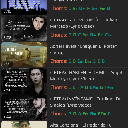
Chords:
C
B
D
F
G
F
D
b
m
m
m
5:15
(LETRA) ¨Y TE VI CON ÉL¨ - Julian
Mercado (Lyric Video)
Chords:
G
D
C
A
B
E
C
m
m
m
m
3:08
Adriel Favela "Chequen El Porte"
(Letra)
Chords:
C
D
E
B
G
E
B
m
m
2:33
(LETRA) ¨HÁBLENLE DE MI¨ - Angel
Montoya (Lyric Video)
Chords:
E
B
A
D
C#
G
F#
m
m
m
2:56
(LETRA) INVÉNTAME - Perdidos De
Sinaloa (Lyric Video)
Chords:
G
D
A
E
B
F#
C
m
m
m
3:02
Alta Consigna - El Poder de Tu