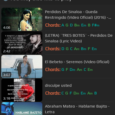
Perdidos De Sinaloa - Queda
Restringido (Video Oficial) (2016) -
"Exclusivo"
Chords:
A
G
D
B
E
B
F#
m
m
m
4:06
(LETRA) ¨TRES BOTES¨ - Perdidos De
Sinaloa (Lyric Video)
Chords:
D
G
C
A
B
F
E
m
m
m
2:42
El Bebeto - Seremos (Video Oficial)
Chords:
G
F
D
A
C
E
m
m
m
3:07
disculpe usted
Chords:
C
G
F
D
E
A
B
m
m
m
3:16
Abraham Mateo - Hablame Bajito -
Letra