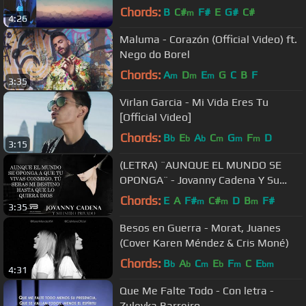
Chords:
B
C#
F#
E
G#
C#
m
4:26
Maluma - Corazón (Official Video) ft.
Nego do Borel
Chords:
A
D
E
G
C
B
F
m
m
m
3:35
Virlan Garcia - Mi Vida Eres Tu
[Official Video]
Chords:
B
E
A
C
G
F
D
b
b
b
m
m
m
3:15
(LETRA) ¨AUNQUE EL MUNDO SE
OPONGA¨ - Jovanny Cadena Y Su
Estilo Privado (Lyric Video)
Chords:
E
A
F#
C#
D
B
F#
m
m
m
3:35
Besos en Guerra - Morat, Juanes
(Cover Karen Méndez & Cris Moné)
Chords:
B
A
C
E
F
C
E
b
b
m
b
m
bm
4:31
Que Me Falte Todo - Con letra -
Zuleyka Barreiro