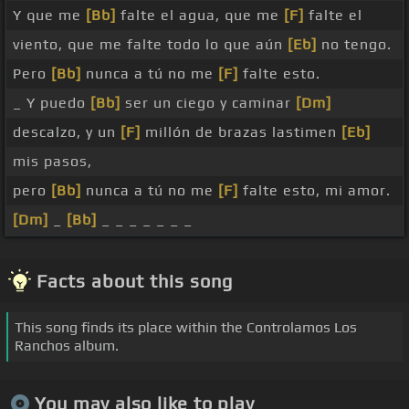
Y que me
[Bb]
falte el agua, que me
[F]
falte el
viento, que me falte todo lo que aún
[Eb]
no tengo.
Pero
[Bb]
nunca a tú no me
[F]
falte esto.
_ Y puedo
[Bb]
ser un ciego y caminar
[Dm]
descalzo, y un
[F]
millón de brazas lastimen
[Eb]
mis pasos,
pero
[Bb]
nunca a tú no me
[F]
falte esto, mi amor.
[Dm]
_
[Bb]
_ _ _ _ _ _ _
Facts about this song
This song finds its place within the Controlamos Los
Ranchos album.
You may also like to play