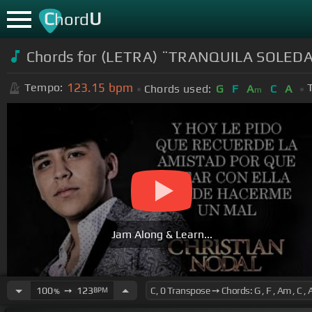
C
U
hord
Chords for (LETRA) ¨TRANQUILA SOLEDAD¨ 
123.15
bpm
Tempo:
Chords used:
G
F
A
C
A
m
Jam Along & Learn...
100
➙
123
BPM
%