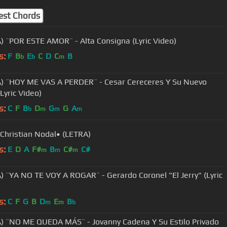
est Chords
) ¨POR ESTE AMOR¨ - Alta Consigna (Lyric Video)
s:
F
B
E
C
D
C
B
b
b
m
) ¨HOY ME VAS A PERDER¨ - Cesar Cereceres Y Su Nuevo
(Lyric Video)
s:
C
F
B
D
G
G
A
b
m
m
m
•Christian Nodal• (LETRA)
s:
E
D
A
F#
B
C#
C#
m
m
m
) ¨YA NO TE VOY A ROGAR¨ - Gerardo Coronel "El Jerry" (Lyric
s:
C
F
G
B
D
E
B
m
m
b
) ¨NO ME QUEDA MÁS¨ - Jovanny Cadena Y Su Estilo Privado