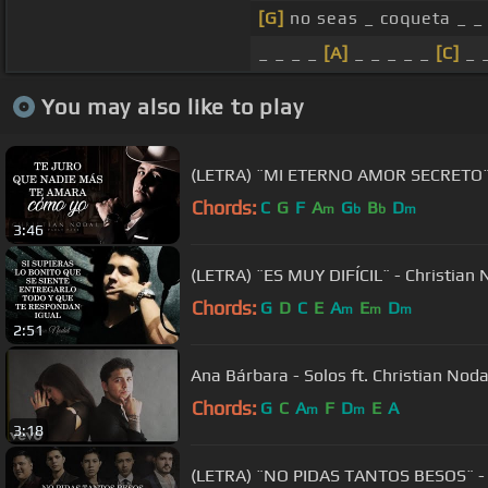
[G]
no seas _ coqueta _ _ 
_ _ _ _
[A]
_ _ _ _ _
[C]
_ _
You may also like to play
(LETRA) ¨MI ETERNO AMOR SECRETO¨ - 
Chords:
C
G
F
A
G
B
D
m
b
b
m
3:46
(LETRA) ¨ES MUY DIFÍCIL¨ - Christian N
Chords:
G
D
C
E
A
E
D
m
m
m
2:51
Ana Bárbara - Solos ft. Christian Noda
Chords:
G
C
A
F
D
E
A
m
m
3:18
(LETRA) ¨NO PIDAS TANTOS BESOS¨ - A