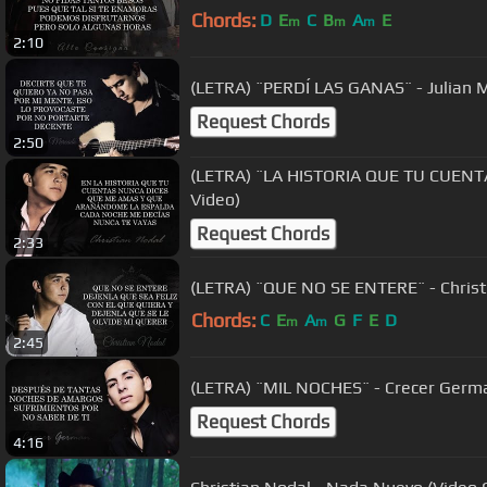
Chords:
D
E
C
B
A
E
m
m
m
2:10
(LETRA) ¨PERDÍ LAS GANAS¨ - Julian M
Request Chords
2:50
(LETRA) ¨LA HISTORIA QUE TU CUENTAS¨
Video)
Request Chords
2:33
(LETRA) ¨QUE NO SE ENTERE¨ - Christi
Chords:
C
E
A
G
F
E
D
m
m
2:45
(LETRA) ¨MIL NOCHES¨ - Crecer German
Request Chords
4:16