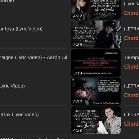
ficial)
(Lyric 
Chord
4:22
ntoya (Lyric Video)
(LETRA
Chord
2:29
igna (Lyric Video) • Aarón Gil
Tiempo
Chord
3:10
yric Video)
(LETRA
Chord
2:52
fox (Lyric Video)
(LETRA
Chord
4:22