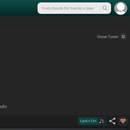
Show
Tuner
ado
Lyrics
On