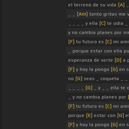
el terreno de su vida
[A]
_ _
[Am]
tanto gritas me 
_ _ _ _ y ella
[C]
te odia _
y no cambia planes por n
[F]
tu futuro es
[C]
mi amig
_ porque estar con ella 
esperanza de verte
[D]
a 
[F]
y hoy la pongo
[G]
en s
no
[G]
seas _ coqueta _ _
_ _ _ _
[G]
_ y _ _ ella te
_ y no cambia planes por
[F]
tu futuro es
[C]
mi ami
porque
[E]
estar con
[G]
e
[F]
y hoy la pongo
[G]
en s