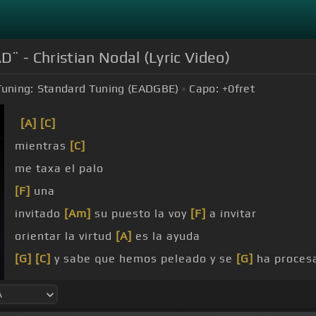
- Christian Nodal (Lyric Video)
Tuning:
Standard Tuning (EADGBE)
Capo:
+0
fret
[A]
[C]
mientras
[C]
me taxa el palo
[F]
una
invitado
[Am]
su puesto la voy
[F]
a invitar
orientar la virtud
[A]
es la ayuda
[G]
[C]
y sabe que hemos peleado y se
[G]
ha proces
su vida
[A]
[Am]
de sus ojos nace la
[F]
felicidad