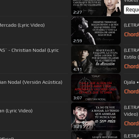
Requ
2:27
ercado (Lyric Video)
(LETRA
Chord
2:59
 - Christian Nodal (Lyric
(LETRA
Estilo 
Chord
4:11
an Nodal (Versión Acústica)
Ojala 
Chord
3:07
(LETRA
 (Lyric Video)
Video)
Chord
3:29
(LETRA