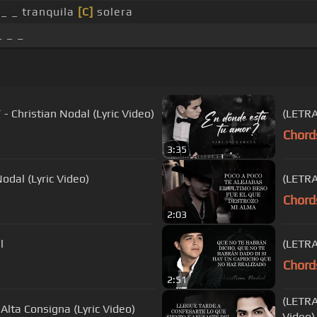
_ _ tranquila
[C]
solera
 _ _
Christian Nodal (Lyric Video)
(LETRA
Chord
3:35
odal (Lyric Video)
(LETRA
Chord
2:03
l
(LETRA
Chord
2:51
(LETRA
lta Consigna (Lyric Video)
Video)