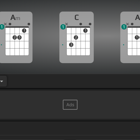
A
C
m
1
1
1
1
1
2
3
2
1
3