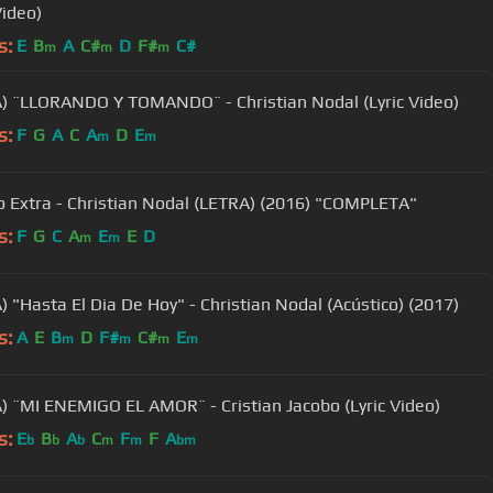
Video)
s:
E
B
A
C#
D
F#
C#
m
m
m
) ¨LLORANDO Y TOMANDO¨ - Christian Nodal (Lyric Video)
s:
F
G
A
C
A
D
E
m
m
 Extra - Christian Nodal (LETRA) (2016) "COMPLETA"
s:
F
G
C
A
E
E
D
m
m
) "Hasta El Dia De Hoy" - Christian Nodal (Acústico) (2017)
s:
A
E
B
D
F#
C#
E
m
m
m
m
) ¨MI ENEMIGO EL AMOR¨ - Cristian Jacobo (Lyric Video)
s:
E
B
A
C
F
F
A
b
b
b
m
m
bm