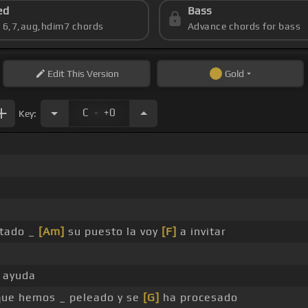
ed
Bass
s 6,7,aug,hdim7 chords
Advance chords for bass
Edit
This Version
Gold
.
C
+0
Key:
itado _
[Am]
su puesto la voy
[F]
a invitar
 ayuda
que hemos _ peleado y se
[G]
ha procesado