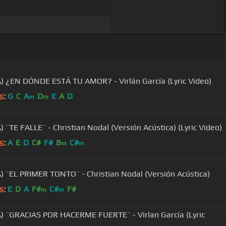
) ¿EN DÓNDE ESTÁ TU AMOR? - Virlán García (Lyric Video)
s:
G
C
A
D
E
A
D
m
m
) ¨TE FALLE¨ - Christian Nodal (Versión Acústica) (Lyric Video)
s:
A
E
D
C#
F#
B
C#
m
m
) ¨EL PRIMER TONTO¨ - Christian Nodal (Versión Acústica)
s:
E
D
A
F#
C#
F#
m
m
) ¨GRACIAS POR HACERME FUERTE¨ - Virlan García (Lyric