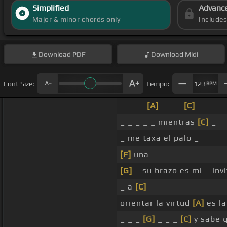
Simplified
Advanc
Major & minor chords only
Include
Download
PDF
Download
Midi
Font Size:
Tempo:
123
BPM
_ _ _
[A]
_ _ _
[C]
_ _
_ _ _ _ _ mientras
[C]
_
_ me taxa el palo _
[F]
una
[G]
_ su brazo es mi _ inv
_ a
[C]
orientar la virtud
[A]
es la
_ _ _
[G]
_ _ _
[C]
y sabe 