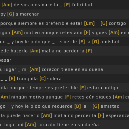
_
[Am]
de sus ojos nace la _
[F]
felicidad
voy
[G]
a marchar
 porque siempre es preferible estar
[Em]
_
[G]
contigo
ingún
[Am]
motivo aunque retes aún
[F]
sigues
[Am]
en 
o _ y hoy le pido que _ recuerde
[E]
la
[G]
amistad
puede hacerlo
[Am]
mal a no perder la
[F]
pasar
u lugar _ mi
[Am]
corazón tiene en su dueña
 _ _
[E]
tranquila
[C]
solera
 odia porque siempre es preferible
[E]
estar contigo
[Am]
ningún motivo aunque
[F]
retes aún sigues
[Am]
e
go _ y hoy le pido que recuerde
[B]
la _
[G]
amistad
lla puede hacerlo
[Am]
mal a no perder la
[F]
esperanz
u lugar mi
[Am]
corazón tiene en su dueña