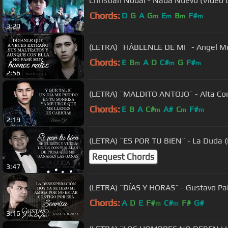
Christian Nodal - Nada Nuevo (Video O
Chords:
D
G
A
G
E
B
F#
m
m
m
m
3:20
(LETRA) ¨HÁBLENLE DE MI¨ - Angel Mo
Chords:
E
B
A
D
C#
G
F#
m
m
m
2:56
(LETRA) ¨MALDITO ANTOJO¨ - Alta Cons
Chords:
E
B
A
C#
A#
C
F#
m
m
m
2:19
(LETRA) ¨ES POR TU BIEN¨ - La Duda (L
Request Chords
3:47
(LETRA) ¨DÍAS Y HORAS¨ - Gustavo Pala
Chords:
A
D
E
F#
C#
F#
G#
m
m
3:16