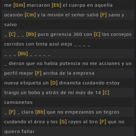
me
[Gm]
marcaron
[Eb]
el cuerpo en aquella
ocasión
[Cm]
y la misión el señor salió
[F]
sano y
salvo
_
[C]
_ _
[Bb]
puro gerencia 360 con
[C]
los cornejos
corridos con tinta azul viejo _ _ _ _
_ _ _
[Bb]
_ _ _ _ _
_ dieron que no había potencia no me acciones y un
perfil mejor
[F]
arriba de la empresa
nueva etiqueta un
[D]
dinamita cuidando estoy
traigo un bobo y atrás de mí más de 14
[C]
camionetas
_
[F]
_ claro
[Bb]
que no empezamos un tegros
cuidando el área y los
[G]
rayos al tiro
[F]
que no
quiero fallar