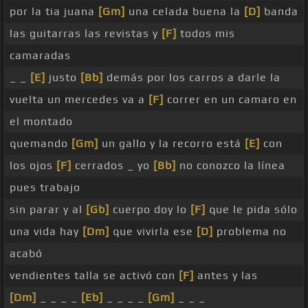
por la tia juana
[Gm]
una celada buena la
[D]
banda
las guitarras las revistas y
[F]
todos mis
camaradas
_ _
[E]
justo
[Bb]
demás por los carros a darle la
vuelta un mercedes va a
[F]
correr en un camaro en
el montado
quemando
[Gm]
un gallo y la recorro está
[E]
con
los ojos
[F]
cerrados _ yo
[Bb]
no conozco la línea
pues trabajo
sin parar y al
[Gb]
cuerpo doy lo
[F]
que le pida sólo
una vida hay
[Dm]
que vivirla ese
[D]
problema no
acabó
vendientes talla se activó con
[F]
antes y las
[Dm]
_ _ _ _
[Eb]
_ _ _ _
[Gm]
_ _ _