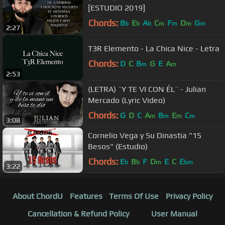
[ESTUDIO 2019]
Chords:
B
E
A
C
F
D
G
b
b
b
m
m
m
m
2:27
T3R Elemento - La Chica Nice - Letra
Chords:
D
C
B
G
E
A
m
m
2:53
(LETRA) ¨Y TE VI CON ÉL¨ - Julian
Mercado (Lyric Video)
Chords:
G
D
C
A
B
E
C
m
m
m
m
3:08
Cornelio Vega y Su Dinastia "15
Besos" (Estudio)
Chords:
E
B
F
D
E
C
E
b
b
m
bm
3:22
About ChordU
Features
Terms Of Use
Privacy Policy
Cancellation & Refund Policy
User Manual