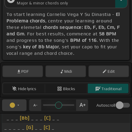
Major & minor chords only
To start learning Cornelio Vega Y Su Dinastia -
El
Problema chords
, centre your learning around
these elemetal
chords sequence: Eb, F, Eb, Cm, F
and Gm
. For best results, commence at
58 BPM
and progress to the song's
BPM of 116
. With the
song's
key of Bb Major
, set your capo to fit your
vocal range and chord choice.
PDF
Midi
Edit
Hide lyrics
Blocks
Traditional
Autoscroll
_ _ _
[Bb]
_ _ _
[C]
_ _
_ _ _ _ _
[G]
_ _
[C]
_