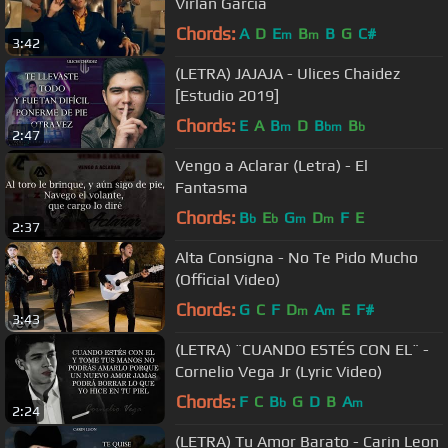
Virlan Garcia
Chords:
A
D
E
B
B
G
C#
m
m
3:42
(LETRA) JAJAJA - Ulices Chaidez
[Estudio 2019]
Chords:
E
A
B
D
B
B
m
bm
b
2:47
Vengo a Aclarar (Letra) - El
Fantasma
Chords:
B
E
G
D
F
E
b
b
m
m
2:37
Alta Consigna - No Te Pido Mucho
(Official Video)
Chords:
G
C
F
D
A
E
F#
m
m
3:43
(LETRA) ¨CUANDO ESTÉS CON EL¨ -
Cornelio Vega Jr (Lyric Video)
Chords:
F
C
B
G
D
B
A
b
m
2:24
(LETRA) Tu Amor Barato - Carin Leon