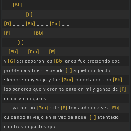
_ _
[Bb]
_ _ _ _ _ _
_ _ _ _ _
[F]
_ _ _
[D]
_ _ _
[Eb]
_ _ _
[Cm]
_ _
[F]
_ _ _ _ _
[Bb]
_ _ _
_ _ _
[F]
_ _ _ _ _
_
[Eb]
_ _
[Cm]
_ _
[F]
_ _ _
y
[G]
así pasaron los
[Bb]
años fue creciendo ese
problema y fue creciendo
[F]
aquel muchacho
siempre muy vago y fue
[Gm]
conectando con
[Eb]
los señores que vieron talento en mí y ganas de
[F]
echarle chingazos
_ _ ya con un
[Gm]
rifle
[F]
tensiado una vez
[Eb]
cuidando al viejo en la vez de aquel
[F]
atentado
con tres impactos que