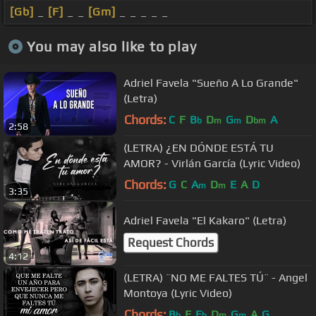
[Gb]
_
[F]
_ _
[Gm]
_ _ _ _ _
You may also like to play
Adriel Favela "Sueño A Lo Grande"
(Letra)
Chords:
C
F
B
D
G
D
A
b
m
m
bm
2:58
(LETRA) ¿EN DÓNDE ESTÁ TU
AMOR? - Virlán García (Lyric Video)
Chords:
G
C
A
D
E
A
D
m
m
3:35
Adriel Favela "El Kakaro" (Letra)
Request Chords
4:12
(LETRA) ¨NO ME FALTES TÚ¨ - Angel
Montoya (Lyric Video)
Chords:
B
F
E
D
G
A
G
b
b
m
m