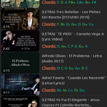
Chords:
E
D
A
F#
C#
B
F#
m
m
m
3:43
(LETRA) Tres Botellas - Los Plebes
Del Rancho [ESTUDIO 2019]
Chords:
F
B
E
G
D
D
C
b
b
m
m
m
3:19
(LETRA) ¨TE PIDO¨ - Cornelio Vega Jr
(Lyric Video)
Chords:
G
A
C
F
D
E
A
m
m
2:42
Alfredo Olivas - El Problema - Letra
(Audio 2017)
Chords:
D
C
G
E
A
B
E
m
m
3:15
Adriel Favela- "Cuando Los Necesité"
(Letra/Lyrics)
Chords:
B
A
C
E
D
b
b
m
b
m
3:11
(LETRA) Yo Fui El Elegante - Jesus
Chairez Ft Colmillo Norteño