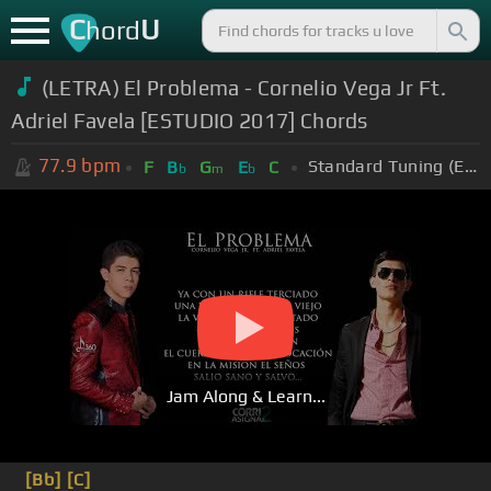
C
U
hord
(LETRA) El Problema - Cornelio Vega Jr Ft.
Adriel Favela [ESTUDIO 2017] Chords
77.9
bpm
Standard Tuning (EADGBE)
F
B
G
E
C
b
m
b
Jam Along & Learn...
[Bb]
[C]