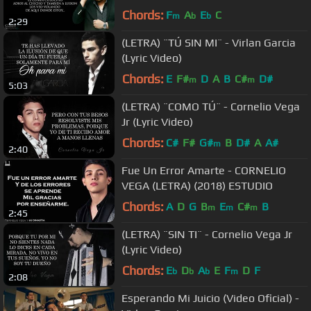
[ESTUDIO 2017]
Chords:
F
A
E
C
m
b
b
2:29
(LETRA) ¨TÚ SIN MI¨ - Virlan Garcia
(Lyric Video)
Chords:
E
F#
D
A
B
C#
D#
m
m
5:03
(LETRA) ¨COMO TÚ¨ - Cornelio Vega
Jr (Lyric Video)
Chords:
C#
F#
G#
B
D#
A
A#
m
2:40
Fue Un Error Amarte - CORNELIO
VEGA (LETRA) (2018) ESTUDIO
Chords:
A
D
G
B
E
C#
B
m
m
m
2:45
(LETRA) ¨SIN TI¨ - Cornelio Vega Jr
(Lyric Video)
Chords:
E
D
A
E
F
D
F
b
b
b
m
2:08
Esperando Mi Juicio (Video Oficial) -