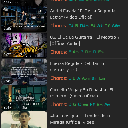
4:37
Adriel Favela "El De La Segunda
Letra" (Video Oficial)
Chords:
C#
B
D#
F#
A#
D#
A#
m
m
2:39
06. El De La Guitarra - El Mostro 7
[Official Audio]
Chords:
F
A
G
D
D
E
m
m
m
3:23
Fuerza Regida - Del Barrio
(Letra/Lyrics)
Chords:
E
B
A
A
B
E
bm
m
m
2:45
Cornelio Vega y Su Dinastia "El
Primero" (Video Oficial)
Chords:
D
G
C
E
F#
B
A
m
m
m
2:47
Alta Consigna - El Poder de Tu
Mirada (Official Video)