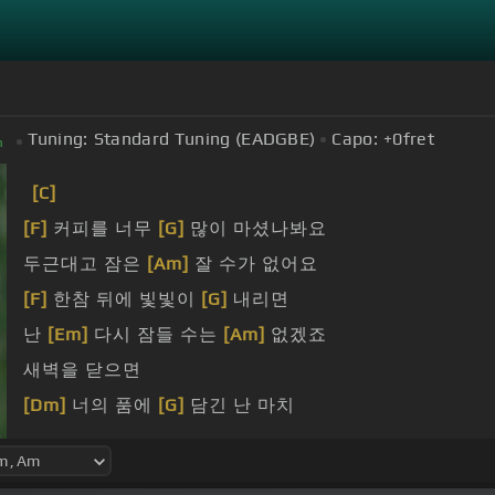
Tuning:
Standard Tuning (EADGBE)
Capo:
+0
fret
m
[C]
[F]
커피를 너무
[G]
많이 마셨나봐요
두근대고 잠은
[Am]
잘 수가 없어요
[F]
한참 뒤에 빛빛이
[G]
내리면
난
[Em]
다시 잠들 수는
[Am]
없겠죠
새벽을 닫으면
[Dm]
너의 품에
[G]
담긴 난 마치
것만 같아요