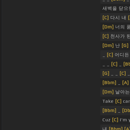
새벽을 닫으
[C]
다시 내
[Dm]
너의 
[C]
천사가 된
[Dm]
난
[G]
_
[C]
어디
_ _
[C]
_
[B
[G]
_ _
[C]
_
[Bbm]
_
[A]
[Dm]
날아는
Take
[C]
car
[Bbm]
_
[D
Cuz
[C]
I'm y
내
[Bbm]
[A