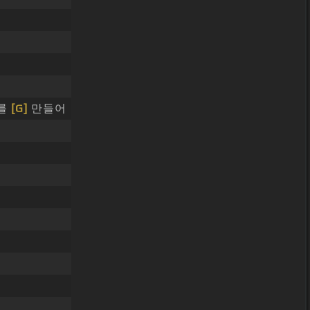
를
[G]
만들어