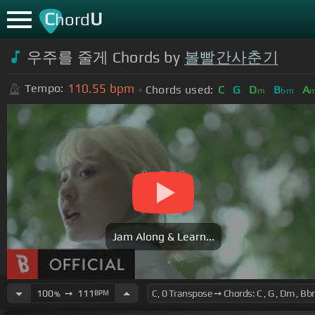
C
U
hord
우주를 줄게 Chords by
볼빨간사춘기
110.55
bpm
Tempo:
Chords used:
C
G
D
B
A
m
bm
Jam Along & Learn...
100
➙
111
BPM
%