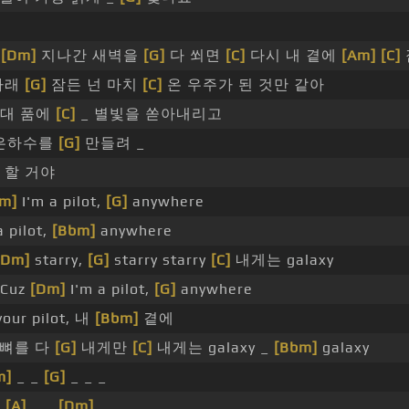
[Dm]
지나간 새벽을
[G]
다 쐬면
[C]
다시 내 곁에
[Am]
[C]
아래
[G]
잠든 넌 마치
[C]
온 우주가 된 것만 같아
대 품에
[C]
_ 별빛을 쏟아내리고
은하수를
[G]
만들려 _
할 거야
m]
I'm a pilot,
[G]
anywhere
 pilot,
[Bbm]
anywhere
[Dm]
starry,
[G]
starry starry
[C]
내게는 galaxy
Cuz
[Dm]
I'm a pilot,
[G]
anywhere
your pilot, 내
[Bbm]
곁에
뼈를 다
[G]
내게만
[C]
내게는 galaxy _
[Bbm]
galaxy
m]
_ _
[G]
_ _ _
_
[A]
_ _
[Dm]
_ _ _