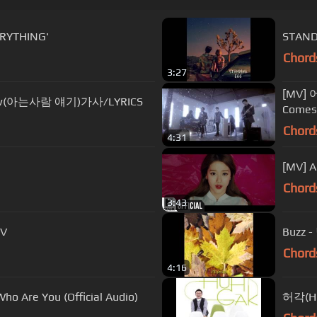
ERYTHING'
STAND
Chord
3:27
[MV] 
 know(아는사람 얘기)가사/LYRICS
Comes
Chord
4:31
[MV] 
Chord
3:43
/V
Buzz -
Chord
4:16
 Are You (Official Audio)
허각(Hu