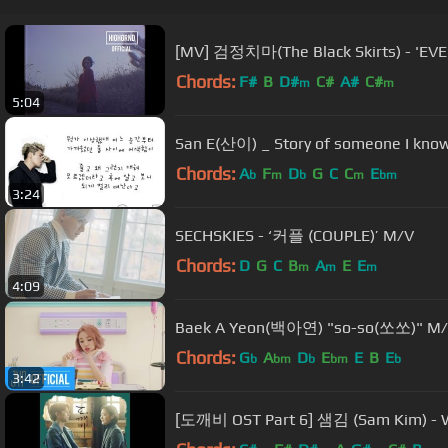
[MV] 검정치마(The Black Skirts) - 'EV
Chords:
F#
B
D#
C#
A#
C#
m
m
5:04
San E(산이) _ Story of someone I
Chords:
A
F
D
G
C
C
E
b
m
b
m
bm
3:24
SECHSKIES - ‘커플 (COUPLE)’ M/V
Chords:
D
G
C
B
A
E
E
m
m
m
4:09
Baek A Yeon(백아연) "so-so(쏘쏘)" M
Chords:
G
A
D
E
E
B
E
b
bm
b
bm
b
3:42
[도깨비 OST Part 6] 샘김 (Sam Kim) - Who