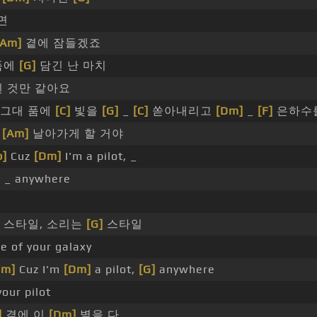
면
[Am]
곁에 잠들겠죠
품에
[G]
담긴 난 마치
 것만 같아요
그대 품에
[C]
빛을
[G]
_
[C]
쏟아내리고
[Dm]
_
[F]
은하수
든
[Am]
날아가게 할 거야
b]
Cuz
[Dm]
I'm a pilot, _
 _ anywhere
 스타일, 소리는
[G]
스타일
e of your galaxy
bm]
Cuz I'm
[Dm]
a pilot,
[G]
anywhere
our pilot
]
곁에 이
[Dm]
별을 다 _