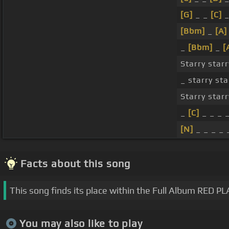
[G]
_ _
[C]
_
[Bbm]
_
[A]
_
[Bbm]
_
[
Starry star
_ starry sta
Starry star
_
[C]
_ _ _ _
[N]
_ _ _ _ 
Facts about this song
This song finds its place within the Full Album RED 
You may also like to play