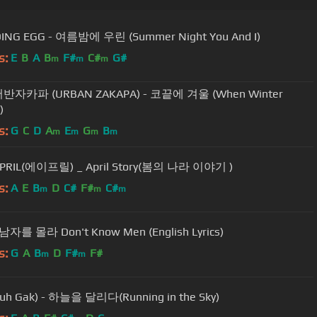
ING EGG - 여름밤에 우린 (Summer Night You And I)
s:
E
B
A
B
F#
C#
G#
m
m
m
어반자카파 (URBAN ZAKAPA) - 코끝에 겨울 (When Winter
)
s:
G
C
D
A
E
G
B
m
m
m
m
APRIL(에이프릴) _ April Story(봄의 나라 이야기 )
s:
A
E
B
D
C#
F#
C#
m
m
m
 남자를 몰라 Don't Know Men (English Lyrics)
s:
G
A
B
D
F#
F#
m
m
h Gak) - 하늘을 달리다(Running in the Sky)