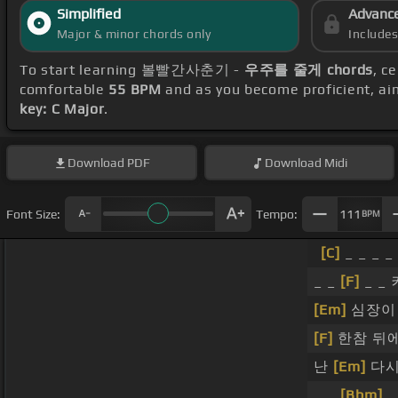
Simplified
Advanc
Major & minor chords only
Include
To start learning 볼빨간사춘기 -
우주를 줄게 chords
, c
comfortable
55 BPM
and as you become proficient, ai
key: C Major
.
Download
PDF
Download
Midi
Font Size:
Tempo:
111
BPM
[C]
_ _ _ _ 
_ _
[F]
_ _
[Em]
심장이
[F]
한참 뒤에
난
[Em]
다시
_ _
[Bbm]