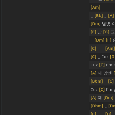
[Am]
_
_
[Bb]
_
[A]
[Dm]
별빛 
[F]
난
[G]
그
_
[Dm]
[F]
[C]
_ _
[Am]
[C]
_ Cuz
[D
Cuz
[C]
I'm a
[A]
내 맘엔
[Bbm]
_
[C]
Cuz
[C]
I'm 
[A]
제
[Dm]
[Dbm]
_
[D
[C]
_ _
[D]