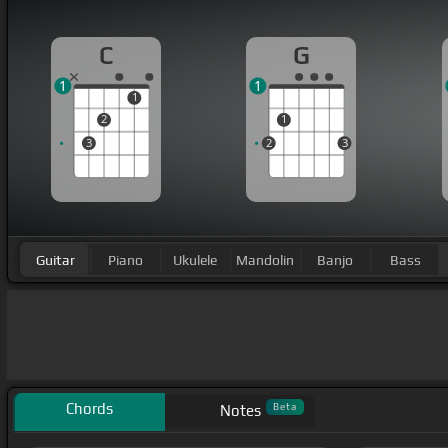
C
G
1
1
1
2
1
3
2
3
Guitar
Piano
Ukulele
Mandolin
Banjo
Bass
Chords
Beta
Notes