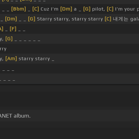
 _ _
[Bbm]
_
[C]
Cuz I'm
[Dm]
a _
[G]
pilot,
[C]
I'm your p
_
[Dm]
_ _
[G]
Starry starry, starry starry
[C]
내게는 gal
A]
_
[F]
_ _
ry,
[G]
_ _ _ _ _ _
rry
ry,
[Am]
starry starry _
 _ _ _
_ _ _ _
PLANET album.