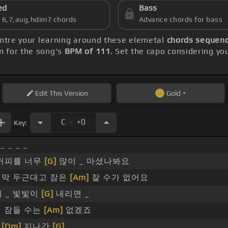
ed
Bass
s 6,7,aug,hdim7 chords
Advance chords for bass
entre your learning around these elemetal
chords sequenc
m for the song's
BPM of 111
. Set the capo considering yo
Edit
This Version
Gold
.
C
+0
Key:
_ _ _ _
 커피를 너무
[G]
많이 _ 마셨나봐요
 막 두근대고 잠은
[Am]
잘 수가 없어요
 _ 빛빛이
[G]
내리면 _
 잠들 수는
[Am]
없겠죠
_
[Dm]
지나간
[G]