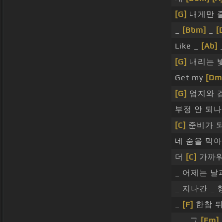
[G]
내게만 
_
[Bbm]
_
[
Like _
[Ab]
[G]
내리는 
Get my
[Dm
[G]
엄지와 
부정 안 되
[C]
준비가 
네 숨을 막
더
[C]
가까워
_ 어제는 
_ 지나간 _
_
[F]
한참 
_ _ 그
[Em]