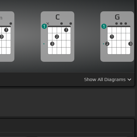
C
G
m
1
1
1
1
3
2
1
3
2
3
Show
All Diagrams