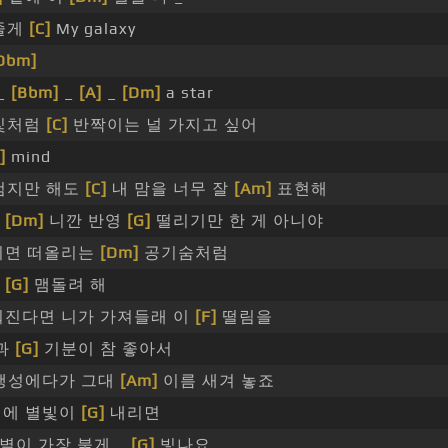
줄게
[C]
My galaxy
Dbm]
_
[Bbm]
_
[A]
_
[Dm]
a star
빛처럼
[C]
반짝이는 널 가지고 싶어
]
mind
검지만 해도
[C]
내 맘을 너무 잘
[Am]
표현해
나
[Dm]
니깐 반영
[G]
떨리기만 한 게 아니야
되면 떠올리는
[Dm]
공기숨처럼
아
[G]
맴돌려 해
진다면 니가 가져들래 이
[F]
떨림을
날과
[G]
기분이 참 좋아서
 행성에다가 그대
[Am]
이름 새겨 놓죠
뒤에 별빛이
[G]
내리면
별이 가장 붉게 _
[G]
빛나요