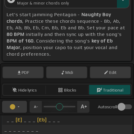
Major & minor chords only
Let's start jamming Pentagon -
Naughty Boy
chords
, Practice these chords sequence - Bb, Ab,
Eb, Ab, Bb, Eb, Cm, Bb, Eb and Bb. Set your pace at
80 BPM
initially and then sync up with the song's
BPM of 160
. Considering the song's
key of Eb
Major
, position your capo to suit your vocal and
chord preferences.
PDF
Midi
Edit
Hide lyrics
Blocks
Traditional
Autoscroll
_ _
[E]
_ _ _
[Eb]
_ _ _
_ _ _ _ _ _ _ _