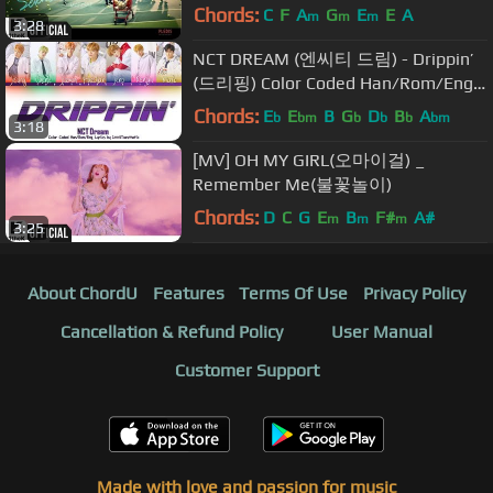
Chords:
C
F
A
G
E
E
A
m
m
m
3:28
NCT DREAM (엔씨티 드림) - Drippin’
(드리핑) Color Coded Han/Rom/Eng
Lyrics
Chords:
E
E
B
G
D
B
A
b
bm
b
b
b
bm
3:18
[MV] OH MY GIRL(오마이걸) _
Remember Me(불꽃놀이)
Chords:
D
C
G
E
B
F#
A#
m
m
m
3:25
About ChordU
Features
Terms Of Use
Privacy Policy
Cancellation & Refund Policy
User Manual
Customer Support
Made with love and passion for music