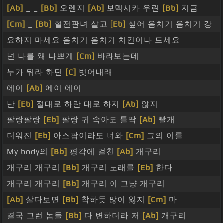
[Ab]
_ _
[Bb]
오렌지
[Ab]
보멕시카 우린
[Bb]
지금
[Cm]
_
[Bb]
혈전판녀 살고
[Eb]
싶어 음치기 음치기 강
요하지 마세요 음치기 음치기 치킨이나 드세요
넌 나를 왜 나쁘게
[Cm]
바라보는데
누가 뭐라 하던
[C]
벗어내래
에이
[Ab]
에이 에이
난
[Eb]
절대로 하란 대로 하지
[Ab]
않지
팔랑팔랑
[Eb]
팔랑 귀 속아도 틀딱
[Ab]
빨개
더워진
[Eb]
아스팜이라도 너와
[Cm]
그의 이를
My body의
[Bb]
평각에 걸친
[Ab]
개구리
개구리 개구리
[Bb]
개구리 노래를
[Eb]
한다
개구리 개구리
[Bb]
개구리 이 그냥 개구리
[Ab]
살다보면
[Bb]
착하듯 많이 잃지
[Cm]
마
결국 그런 놈들
[Bb]
다 변하더라 저
[Ab]
개구리