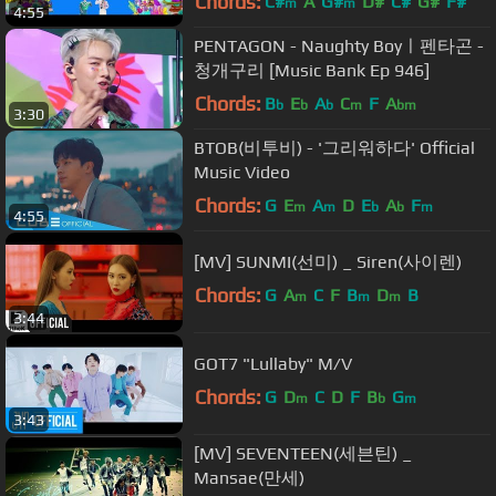
Chords:
C#
A
G#
D#
C#
G#
F#
m
m
4:55
PENTAGON - Naughty Boyㅣ펜타곤 -
청개구리 [Music Bank Ep 946]
Chords:
B
E
A
C
F
A
b
b
b
m
bm
3:30
BTOB(비투비) - '그리워하다' Official
Music Video
Chords:
G
E
A
D
E
A
F
m
m
b
b
m
4:55
[MV] SUNMI(선미) _ Siren(사이렌)
Chords:
G
A
C
F
B
D
B
m
m
m
3:44
GOT7 "Lullaby" M/V
Chords:
G
D
C
D
F
B
G
m
b
m
3:43
[MV] SEVENTEEN(세븐틴) _
Mansae(만세)