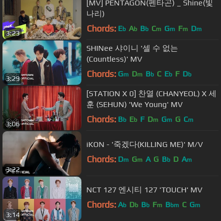
[MV] PENTAGON(펜타곤) _ Shine(빛
나리)
Chords:
E
A
B
C
G
F
D
b
b
b
m
m
m
m
3:23
SHINee 샤이니 '셀 수 없는
(Countless)' MV
Chords:
G
D
B
C
E
F
D
m
m
b
b
b
3:29
[STATION X 0] 찬열 (CHANYEOL) X 세
훈 (SEHUN) 'We Young' MV
Chords:
B
E
F
D
G
G
C
b
b
m
m
m
3:06
iKON - '죽겠다(KILLING ME)' M/V
Chords:
D
G
A
G
B
D
A
m
m
b
m
3:22
NCT 127 엔시티 127 'TOUCH' MV
Chords:
A
D
B
F
B
C
G
b
b
b
m
bm
m
3:14