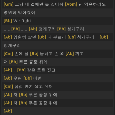
[Gm]
그냥 네 곁에만 늘 있어줘
[Abm]
난 약속하리오
영원히 받아겠어
[Bb]
We fight
_ _
[Bb]
_ _
[Ab]
청개구리
[Bb]
청개구리
[Ab]
영원히 살던
[Bb]
내 부르리
[Eb]
청개구리 _
[Bb]
청개구리
[Cm]
손에 물
[Bb]
묻히고 손 꽉
[Ab]
끼고
저
[Bb]
푸른 공장 위에
[Ab]
_
[Bb]
같은 룸을 짓고
[Ab]
우린
[Bb]
이런
[Cm]
점점 반겨 살고 싶어
[Ab]
저
[Bb]
푸른 공장 위에
[Ab]
저
[Bb]
푸른 공장 위에
[Ab]
_