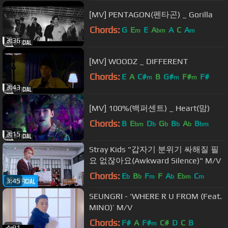
[MV] PENTAGON(펜타곤) _ Gorilla
Chords:
G
E
E
A
A
C
A
m
bm
m
3:36
[MV] WOODZ _ DIFFERENT
Chords:
E
A
C#
B
G#
F#
F#
m
m
m
3:43
[MV] 100%(백퍼센트) _ Heart(맘)
Chords:
B
E
D
G
B
A
B
bm
b
b
b
b
bm
3:15
Stray Kids "갑자기 분위기 싸해질 필
요 없잖아요(Awkward Silence)" M/V
Chords:
E
B
F
F
A
E
C
b
b
m
b
bm
m
3:45
SEUNGRI - ‘WHERE R U FROM (Feat.
MINO)’ M/V
Chords:
F#
A
F#
C#
D
C
B
m
4:01