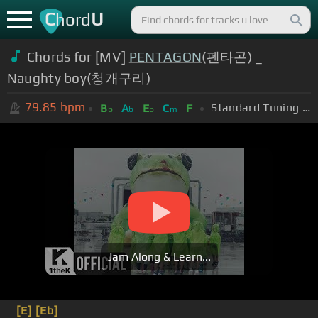
C
U
hord
Chords for [MV]
PENTAGON
(펜타곤) _
Naughty boy(청개구리)
79.85
bpm
Standard Tuning (EADGBE)
B
A
E
C
F
b
b
b
m
Jam Along & Learn...
[E]
[Eb]