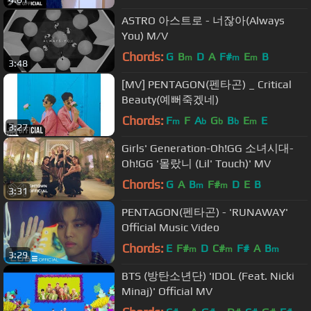
ASTRO 아스트로 - 너잖아(Always
You) M/V
Chords:
G
B
D
A
F#
E
B
m
m
m
3:48
[MV] PENTAGON(펜타곤) _ Critical
Beauty(예뻐죽겠네)
Chords:
F
F
A
G
B
E
E
m
b
b
b
m
3:27
Girls' Generation-Oh!GG 소녀시대-
Oh!GG '몰랐니 (Lil' Touch)' MV
Chords:
G
A
B
F#
D
E
B
m
m
3:31
PENTAGON(펜타곤) - 'RUNAWAY'
Official Music Video
Chords:
E
F#
D
C#
F#
A
B
m
m
m
3:29
BTS (방탄소년단) 'IDOL (Feat. Nicki
Minaj)' Official MV