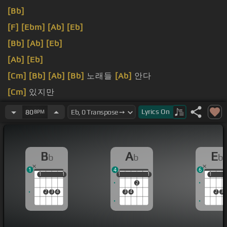
[Bb]
[F]
[Ebm]
[Ab]
[Eb]
[Bb]
[Ab]
[Eb]
[Ab]
[Eb]
[Cm]
[Bb]
[Ab]
[Bb]
노래들
[Ab]
안다
[Cm]
있지만
그리지
Lyrics
On
80
BPM
B
A
E
b
b
b
1
4
6
1
1
1
1
1
1
1
1
1
1
1
2
2
3
4
3
4
2
3