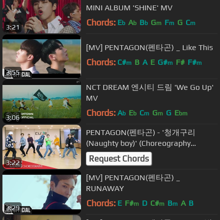
MINI ALBUM 'SHINE' MV
Chords:
E
A
B
G
F
G
C
b
b
b
m
m
m
3:21
[MV] PENTAGON(펜타곤) _ Like This
Chords:
C#
B
A
E
G#
F#
F#
m
m
m
3:55
NCT DREAM 엔시티 드림 'We Go Up'
MV
Chords:
A
E
C
G
G
E
b
b
m
m
bm
3:06
PENTAGON(펜타곤) - '청개구리
(Naughty boy)' (Choreography
Practice Video)
Request Chords
3:22
[MV] PENTAGON(펜타곤) _
RUNAWAY
Chords:
E
F#
D
C#
B
A
B
m
m
m
3:29