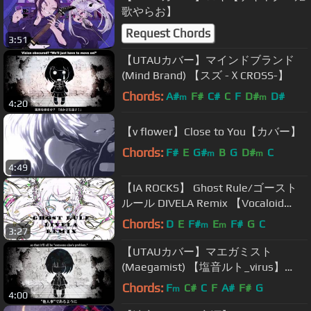
歌やらお】
Request Chords
3:51
【UTAUカバー】マインドブランド
(Mind Brand) 【スズ -ＸCROSS-】
Chords:
A#
F#
C#
C
F
D#
D#
m
m
4:20
【v flower】Close to You【カバー】
Chords:
F#
E
G#
B
G
D#
C
m
m
4:49
【IA ROCKS】 Ghost Rule/ゴースト
ルール DIVELA Remix 【Vocaloid
Cover】 +VSQx
Chords:
D
E
F#
E
F#
G
C
m
m
3:27
【UTAUカバー】マエガミスト
(Maegamist) 【塩音ルト_virus】
[+UST]
Chords:
F
C#
C
F
A#
F#
G
m
4:00