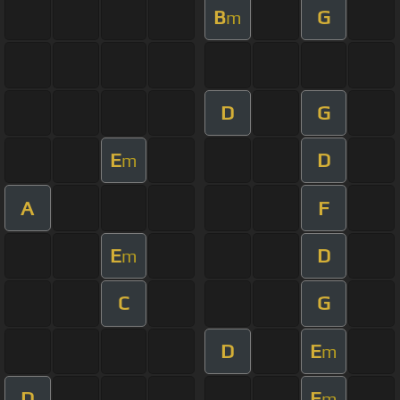
B
G
m
D
G
E
D
m
A
F
E
D
m
C
G
D
E
m
D
E
m