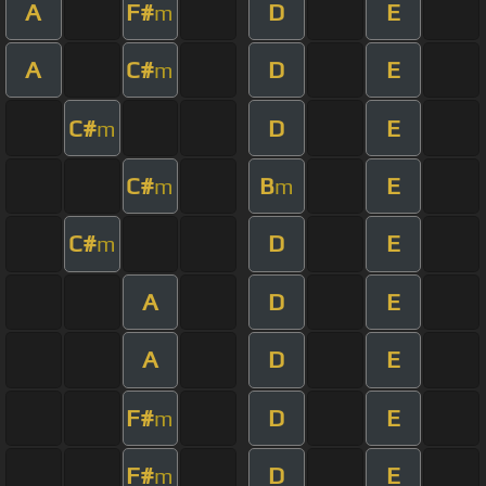
A
F#
D
E
m
A
C#
D
E
m
C#
D
E
m
C#
B
E
m
m
C#
D
E
m
A
D
E
A
D
E
F#
D
E
m
F#
D
E
m