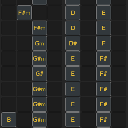
F#
D
E
m
F#
D
E
m
G
D#
F
m
G#
E
F#
m
G#
E
F#
G#
E
F#
m
G#
E
F#
m
B
G#
E
F#
m