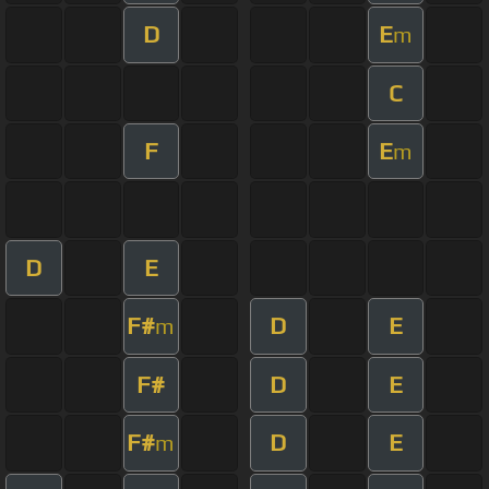
D
E
m
C
F
E
m
D
E
F#
D
E
m
F#
D
E
F#
D
E
m