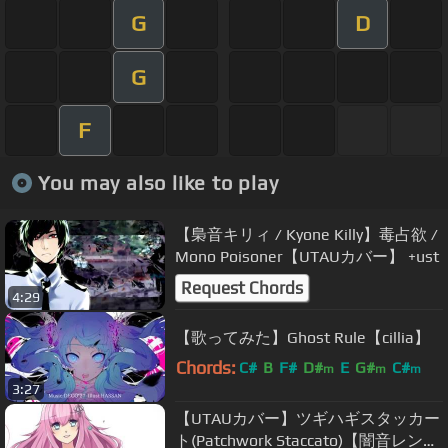
G
D
G
F
You may also like to play
【梟音キリィ / Kyone Killy】毒占欲 /
Mono Poisoner【UTAUカバー】 +ust
Request Chords
4:29
【歌ってみた】Ghost Rule【cillia】
Chords:
C#
B
F#
D#
E
G#
C#
m
m
m
3:27
【UTAUカバー】ツギハギスタッカー
ト(Patchwork Staccato)【闇音レン