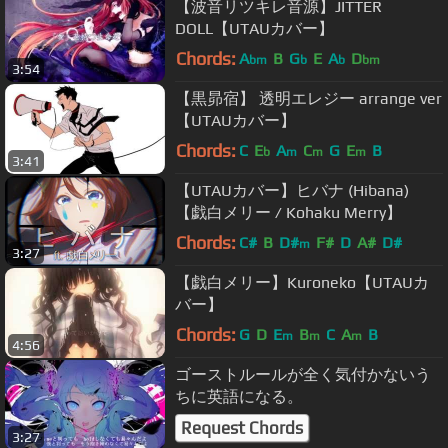
【波音リツキレ音源】JITTER
DOLL【UTAUカバー】
Chords:
A
B
G
E
A
D
bm
b
b
bm
3:54
【黒昴宿】 透明エレジー arrange ver
【UTAUカバー】
Chords:
C
E
A
C
G
E
B
b
m
m
m
3:41
【UTAUカバー】ヒバナ (Hibana)
【戯白メリー / Kohaku Merry】
Chords:
C#
B
D#
F#
D
A#
D#
m
3:27
【戯白メリー】Kuroneko【UTAUカ
バー】
Chords:
G
D
E
B
C
A
B
m
m
m
4:56
ゴーストルールが全く気付かないう
ちに英語になる。
Request Chords
3:27