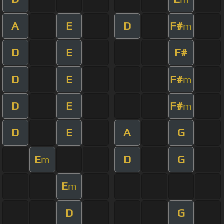
A
E
D
F#
m
D
E
F#
D
E
F#
m
D
E
F#
m
D
E
A
G
E
D
G
m
E
m
D
G