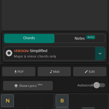
Chords
Beta
Notes
Simplified
VERSION:
Major & minor chords only
PDF
Midi
Edit
Hint
Autoscroll
Show
Lyrics
N
B