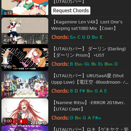
【UTAUカバー】
Request Chords
3:14
【Kagamine Len V4X】Lost One's
Weeping sat1080 Mix【Cover】
Chords:
E
C
G
D
B
E
m
m
4:21
【UTAUカバー】 ダーリン (Darling)
【ダーリン Prism】 +UST
Chords:
B
E
G
B
E
B
D
bm
b
b
b
bm
3:46
【UTAUカバー】URUSaaA愛 (Shut
Uppp Love)【電圧空 -Bloodmoon- /
Sora Denatsu】
Chords:
B
D
F#
B
G
A
E
m
3:17
【Namine Ritsu】-ERROR 2018ver.
【UTAU Cover】
Chords:
D
B
G
A
F#
m
m
4:00
【UTAUカバー】ロキ【ゲキヤク・矩