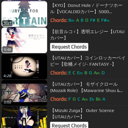
【KYO】Donut Hole / ドーナツホー
ル【VOCALOIDカバー】5000
Subscriber Milestone!!
Chords:
B
A
B
D
F#
E
F#
m
m
3:31
【欲音ルコ♀】透明エレジー【UTAU
カバー】
Request Chords
3:48
【UTAUカバー】コインロッカーベイ
ビー【歌幡メイジ- FANTASY -】
Chords:
E
C
E
B
G
A
D
m
m
4:28
【UTAUカバー】 モザイクロール
(Mozaik Role) 【Mawarine Shuu &
Kohaku Merry】
Chords:
F
G
C
A
E
B
A
m
b
b
3:02
【Mizuki Zuiga】 Outer Science
【UTAUカバー】
Request Chords