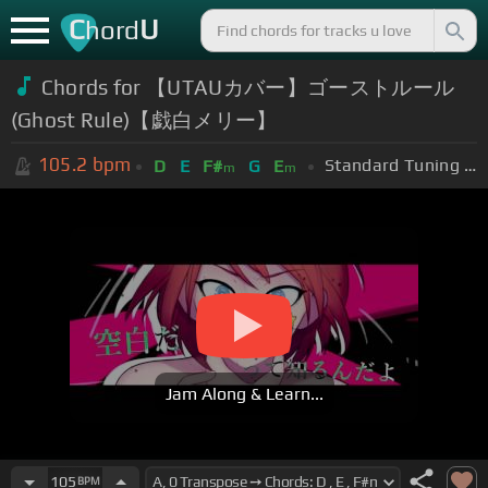
C
U
hord
Chords for
【UTAUカバー】ゴーストルール
(Ghost Rule)【戯白メリー】
105.2
bpm
Standard Tuning (EADGBE)
D
E
F#
G
E
m
m
Jam Along & Learn...
105
BPM