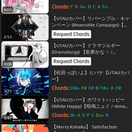
リ】
Chords:
F
G
A
D
C
A
E
m
m
4:05
【UTAUカバー】リバーシブル・キャ
ンペーン (Reversible Campaign)【塩
音ルト】+UST
Request Chords
2:53
【UTAUカバー】ドラマツルギー
(Dramaturgy) 【歌夢かな ♂ /
Utayume Kana】
Request Chords
4:06
【松田っぽいよ】ヒバナ【UTAUカバ
ー】
Chords:
D#
F#
C#
B
F#
A
D#
m
m
3:25
【UTAUカバー】ホワイトハッピー
(White Happy)【暗鳴ニュイ / Anna
Nyui】+UST DL
Chords:
B
A
D
F
C
E
B
b
bm
3:47
【Merry Kohaku】 Satisfaction