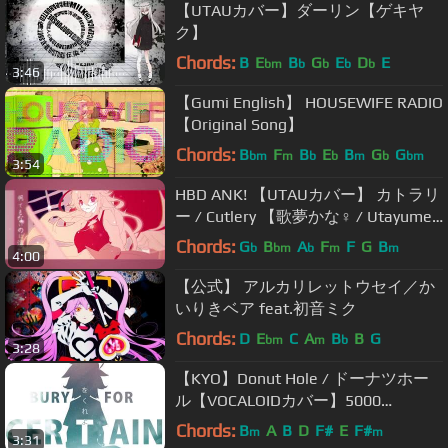
【UTAUカバー】ダーリン【ゲキヤ
ク】
Chords:
B
E
B
G
E
D
E
bm
b
b
b
b
3:46
【Gumi English】 HOUSEWIFE RADIO
【Original Song】
Chords:
B
F
B
E
B
G
G
bm
m
b
b
m
b
bm
3:54
HBD ANK! 【UTAUカバー】 カトラリ
ー / Cutlery 【歌夢かな♀ / Utayume
Kana】
Chords:
G
B
A
F
F
G
B
b
bm
b
m
m
4:00
【公式】 アルカリレットウセイ／か
いりきベア feat.初音ミク
Chords:
D
E
C
A
B
B
G
bm
m
b
3:28
【KYO】Donut Hole / ドーナツホー
ル【VOCALOIDカバー】5000
Subscriber Milestone!!
Chords:
B
A
B
D
F#
E
F#
m
m
3:31