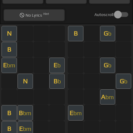
Hint
Autoscroll
No
Lyrics
N
B
G
b
B
E
E
G
bm
b
b
N
B
G
b
b
A
bm
B
B
E
bm
bm
B
E
bm