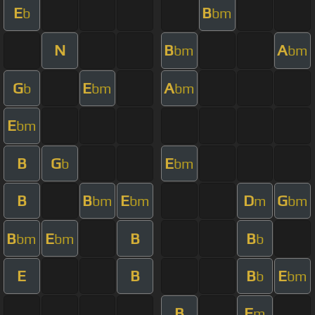
E
B
b
bm
N
B
A
bm
bm
G
E
A
b
bm
bm
E
bm
B
G
E
b
bm
B
B
E
D
G
bm
bm
m
bm
B
E
B
B
bm
bm
b
E
B
B
E
b
bm
B
F
m