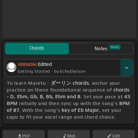
Chords
Beta
Notes
Edited
VERSION:
Getting Started - by EchoElysium
To learn Maretu -
ダーリン chords
, anchor your
practice on these foundational sequence of
chords
- D, Ebm, Gb, B, Bb, Ebm and B
. Set your pace at
43
BPM
initially and then sync up with the song's
BPM
of 87
. With the song's
key of Eb Major
, set your
capo to fit your vocal range and chord choice.
PDF
Midi
Edit