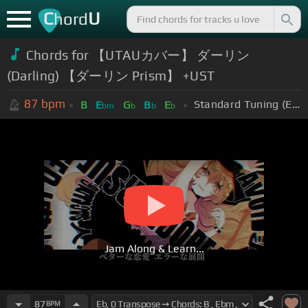
C
U
hord
Chords for 【UTAUカバー】 ダーリン
(Darling) 【ダーリン Prism】 +UST
87
bpm
Standard Tuning (EADGBE)
B
E
G
B
E
bm
b
b
b
Jam Along & Learn...
87
BPM