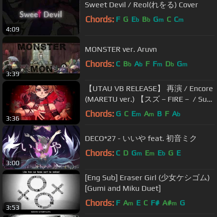
Sweet Devil / Reol(れをる) Cover
Chords:
F
G
E
B
G
C
C
b
b
m
m
4:09
MONSTER ver. Aruvn
Chords:
C
B
A
F
F
D
G
b
b
m
b
m
3:39
【UTAU VB RELEASE】 再演 / Encore
(MARETU ver.) 【スズ－FIRE－ / Suzu
－FIRE－】
Chords:
G
C
E
A
B
F
A
m
m
b
3:36
DECO*27 - いいや feat. 初音ミク
Chords:
C
D
G
E
E
G
E
m
m
b
3:00
[Eng Sub] Eraser Girl (少女ケシゴム)
[Gumi and Miku Duet]
Chords:
F
A
E
C
F#
A#
G
m
m
3:53