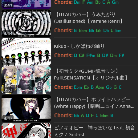
Chords:
D
F
A
B
C
A
G
m
m
b
m
3:41
【UTAUカバー】うみたがり
(Disillusioned)【Yamine Renri】
Chords:
B
E
B
G
D
C
E
bm
b
b
b
m
3:44
Kikuo - しかばねの踊り
Chords:
D
C#
F#
B
D#
D
F#
m
m
3:42
【初音ミク×GUMI×鏡音リン】
PaⅢ.SENSATION【オリジナル曲】
Chords:
E
E
B
A
G
G
C
bm
b
bm
b
3:53
【UTAUカバー】ホワイトハッピー
(White Happy)【暗鳴ニュイ / Anna
Nyui】+UST DL
Chords:
B
A
D
F
C
E
B
b
bm
3:47
ピノキオピー - 神っぽいな feat. 初音
ミク / God-ish