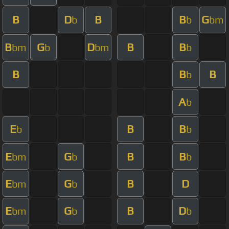
B
D
B
B
G
b
b
bm
B
G
D
B
B
bm
b
bm
b
B
B
B
b
A
b
E
B
B
b
b
E
G
B
B
bm
b
b
E
G
B
D
bm
b
E
G
B
D
bm
b
b