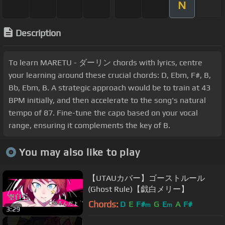
N
Description
To learn MARETU - ダーリン chords with lyrics, centre
your learning around these crucial chords: D, Ebm, F#, B,
Bb, Ebm, B. A strategic approach would be to train at 43
BPM initially, and then accelerate to the song's natural
tempo of 87. Fine-tune the capo based on your vocal
range, ensuring it complements the key of B.
You may also like to play
【UTAUカバー】ゴーストルール
(Ghost Rule)【戯白メリー】
Chords:
D
E
F#
G
E
A
F#
m
m
3:29