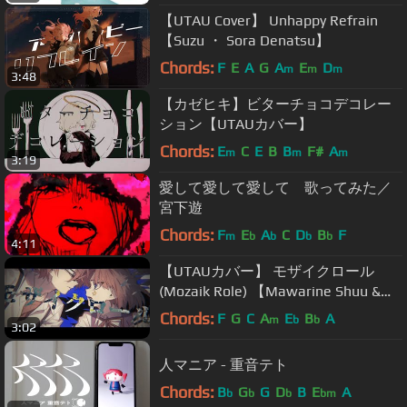
【UTAU Cover】 Unhappy Refrain
【Suzu ・ Sora Denatsu】
Chords:
F
E
A
G
A
E
D
m
m
m
3:48
【カゼヒキ】ビターチョコデコレー
ション【UTAUカバー】
Chords:
E
C
E
B
B
F#
A
m
m
m
3:19
愛して愛して愛して 歌ってみた／
宮下遊
Chords:
F
E
A
C
D
B
F
m
b
b
b
b
4:11
【UTAUカバー】 モザイクロール
(Mozaik Role) 【Mawarine Shuu &
Kohaku Merry】
Chords:
F
G
C
A
E
B
A
m
b
b
3:02
人マニア - 重音テト
Chords:
B
G
G
D
B
E
A
b
b
b
bm