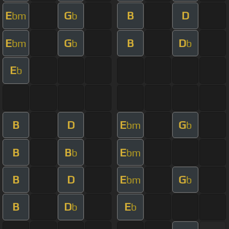
E
G
B
D
bm
b
E
G
B
D
bm
b
b
E
b
B
D
E
G
bm
b
B
B
E
b
bm
B
D
E
G
bm
b
B
D
E
b
b