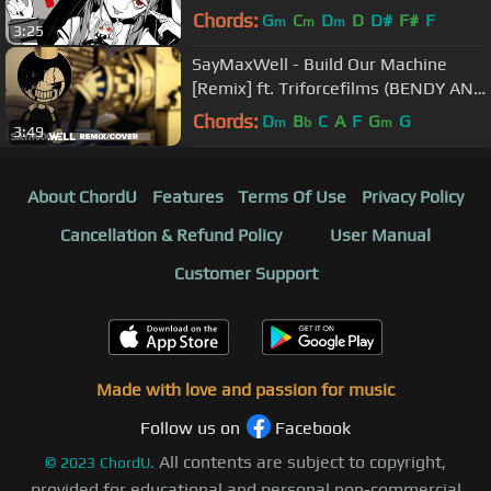
Chords:
G
C
D
D
D#
F#
F
m
m
m
3:25
SayMaxWell - Build Our Machine
[Remix] ft. Triforcefilms (BENDY AND
THE INK MACHINE SONG)
Chords:
D
B
C
A
F
G
G
m
b
m
3:49
About ChordU
Features
Terms Of Use
Privacy Policy
Cancellation & Refund Policy
User Manual
Customer Support
Made with love and passion for music
Follow us on
Facebook
All contents are subject to copyright,
©
2023
ChordU.
provided for educational and personal non-commercial