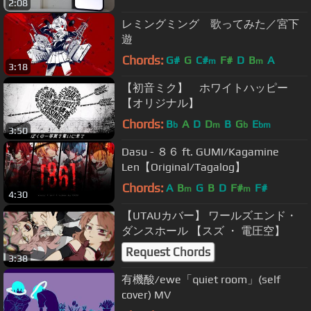
2:08
レミングミング 歌ってみた／宮下
遊
Chords:
G#
G
C#
F#
D
B
A
m
m
3:18
【初音ミク】 ホワイトハッピー
【オリジナル】
Chords:
B
A
D
D
B
G
E
b
m
b
bm
3:50
Dasu - ８６ ft. GUMI/Kagamine
Len【Original/Tagalog】
Chords:
A
B
G
B
D
F#
F#
m
m
4:30
【UTAUカバー】 ワールズエンド・
ダンスホール 【スズ ・ 電圧空】
Request Chords
3:38
有機酸/ewe「quiet room」(self
cover) MV