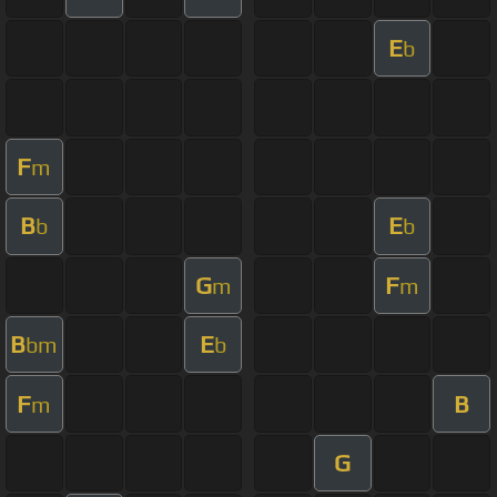
E
b
F
m
B
E
b
b
G
F
m
m
B
E
bm
b
F
B
m
G