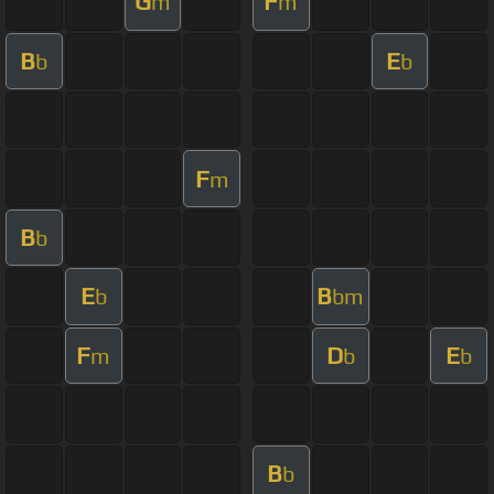
G
F
m
m
B
E
b
b
F
m
B
b
E
B
b
bm
F
D
E
m
b
b
B
b