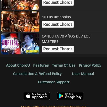
Request Chords
4:28
10 Las amapolas
Request Chords
6:00
CANELITA 70 AÑOS BCV LOS
MASTERS
Request Chords
3:21
About ChordU
Features
Terms Of Use
Privacy Policy
Cancellation & Refund Policy
User Manual
Customer Support