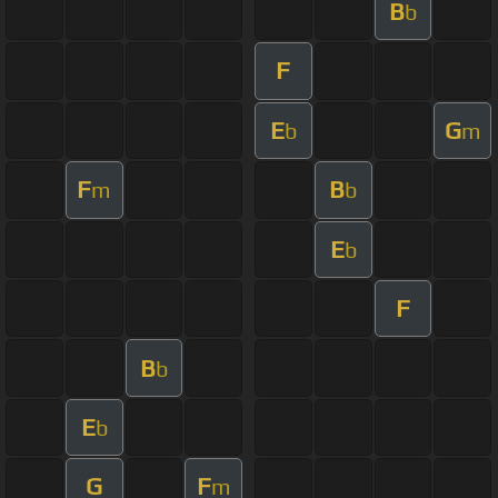
B
b
F
E
G
b
m
F
B
m
b
E
b
F
B
b
E
b
G
F
m