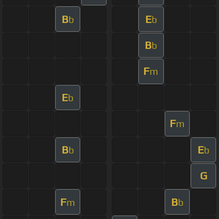
B
E
b
b
B
b
F
m
E
b
F
m
B
E
b
b
G
F
B
m
b