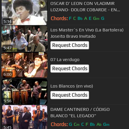
OSCAR D' LEON CON VLADIMIR
LOZANO- DOLOR COBARDE - EN
SABADO SENSACIONAL EN
Chords:
F
C
B
A
E
G
G
b
m
5:14
REENCUENTRO
Los Master´s En Vivo (La Bartolera)
Joseito Bravo Invitado
Request Chords
5:47
07 La verdugo
Request Chords
6:00
Los Blancos (en vivo)
Request Chords
5:56
DAME CANTINERO / CÓDIGO
BLANCO "EL LEGADO"
Chords:
G
C
C
F
B
A
G
m
b
b
m
5:45