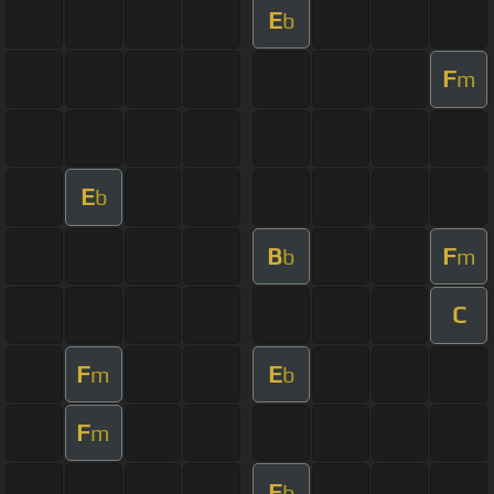
E
b
F
m
E
b
B
F
b
m
C
F
E
m
b
F
m
E
b