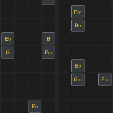
F
m
B
b
E
B
b
G
F
m
E
b
G
F
m
m
E
b