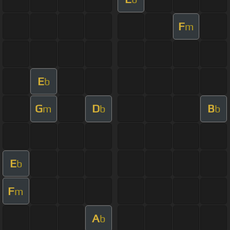
F
m
E
b
G
D
B
m
b
b
E
b
F
m
A
b