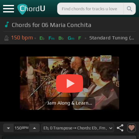
C
U
hord
Chords for 06 Maria Conchita
150
bpm
Standard Tuning (EADGBE)
E
F
B
G
F
b
m
b
m
Jam Along & Learn...
150
BPM