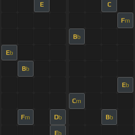
E
C
F
m
B
b
E
b
B
b
E
b
C
m
F
D
B
m
b
b
E
b