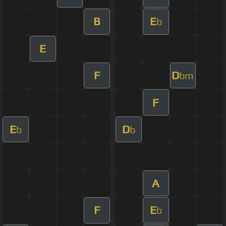
B
E
b
E
F
D
bm
F
E
D
b
b
A
F
E
b