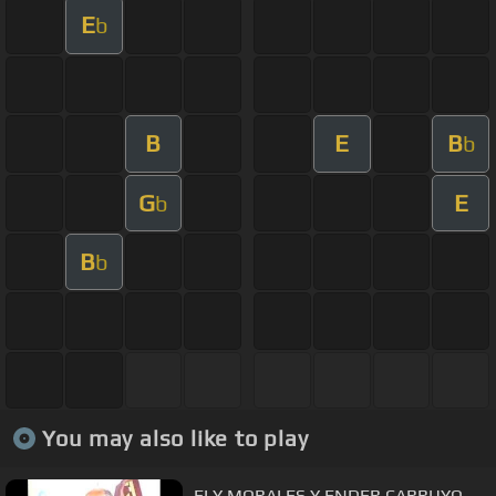
E
b
B
E
B
b
G
E
b
B
b
You may also like to play
ELY MORALES Y ENDER CARRUYO