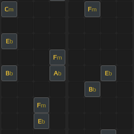
C
F
m
m
E
b
F
m
B
A
E
b
b
b
B
b
F
m
E
b