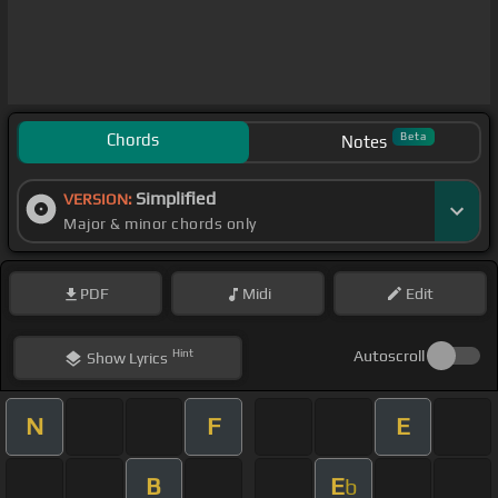
Chords
Beta
Notes
Simplified
VERSION:
Major & minor chords only
PDF
Midi
Edit
Hint
Autoscroll
Show
Lyrics
N
F
E
B
E
b