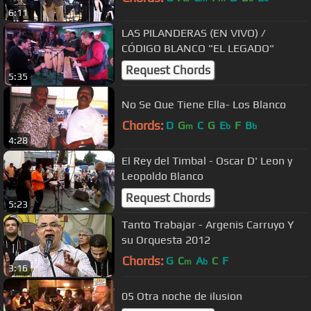
6:11
LAS PILANDERAS (EN VIVO) /
CÓDIGO BLANCO "EL LEGADO"
Request Chords
5:35
No Se Que Tiene Ella- Los Blanco
Chords:
D
G
C
G
E
F
B
m
b
b
4:28
El Rey del Timbal - Oscar D' Leon y
Leopoldo Blanco
Request Chords
5:23
Tanto Trabajar - Argenis Carruyo Y
su Orquesta 2012
Chords:
G
C
A
C
F
m
b
3:16
05 Otra noche de ilusion