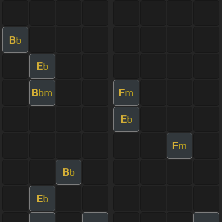
B
b
E
b
B
F
bm
m
E
b
F
m
B
b
E
b