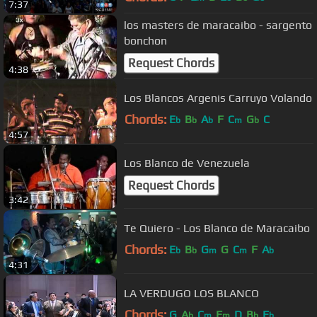
7:37
los masters de maracaibo - sargento
bonchon
Request Chords
4:38
Los Blancos Argenis Carruyo Volando
Chords:
E
B
A
F
C
G
C
b
b
b
m
b
4:57
Los Blanco de Venezuela
Request Chords
3:42
Te Quiero - Los Blanco de Maracaibo
Chords:
E
B
G
G
C
F
A
b
b
m
m
b
4:31
LA VERDUGO LOS BLANCO
Chords:
G
A
C
F
D
B
E
b
m
m
b
b