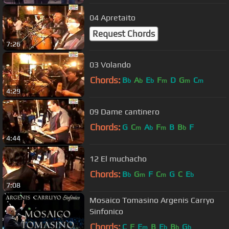
04 Apretaito
Request Chords
7:26
03 Volando
Chords:
B
A
E
F
D
G
C
b
b
b
m
m
m
4:29
09 Dame cantinero
Chords:
G
C
A
F
B
B
F
m
b
m
b
4:44
12 El muchacho
Chords:
B
G
F
C
G
C
E
b
m
m
b
7:08
Mosaico Tomasino Argenis Carryo
Sinfonico
Chords:
C
F
E
B
E
B
G
m
b
b
b