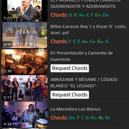
QUERIENDOTE Y ADORANDOTE
Chords:
D
G
A
C
F
E
D
m
m
m
5:22
Billos Caracas Boy´s y Oscar D´ León,
Ariel .asf
Chords:
F
C
E
A
C
G
G
m
m
m
5:10
01 Presentación y Caminito de
Guarenas
Request Chords
5:38
ABRÁZAME Y BÉSAME / CÓDIGO
BLANCO "EL LEGADO"
Request Chords
5:17
La Mecedora Los Blanco
Chords:
G
F
C
G
D
B
E
m
m
b
b
4:34