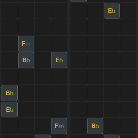
E
b
F
m
B
E
b
b
B
b
E
b
F
B
m
b