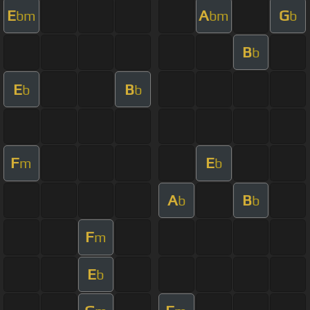
E
A
G
bm
bm
b
B
b
E
B
b
b
F
E
m
b
A
B
b
b
F
m
E
b