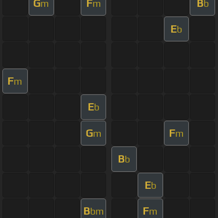
G
F
B
m
m
b
E
b
F
m
E
b
G
F
m
m
B
b
E
b
B
F
bm
m