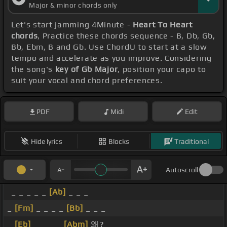
Major & minor chords only
Let's start jamming 4Minute -
Heart To Heart
chords
, Practice these chords sequence - B, Db, Gb,
Bb, Ebm, B and Gb. Use ChordU to start at a slow
tempo and accelerate as you improve. Considering
the song's
key of Gb Major
, position your capo to
suit your vocal and chord preferences.
PDF
Midi
Edit
Hide lyrics
Blocks
Traditional
Autoscroll
_ _ _ _ _
[Ab]
_ _ _
_
[Fm]
_ _ _ _
[Bb]
_ _ _
_
[Eb]
_ _ _ _
[Abm]
왜? _