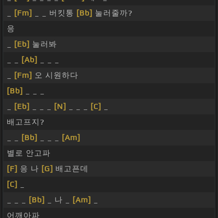
_
[Fm]
_ _ 버킷통
[Bb]
눌러줄까?
응
_
[Eb]
눌러봐
_ _
[Ab]
_ _ _
_
[Fm]
오 시원하다
[Bb]
_ _ _
_
[Eb]
_ _ _
[N]
_ _ _
[C]
_
배고프지?
_ _
[Bb]
_ _ _
[Am]
별로 안고파
[F]
응 나
[G]
배고픈데
[C]
_
_ _ _
[Bb]
_ 나 _
[Am]
_
어깨아파