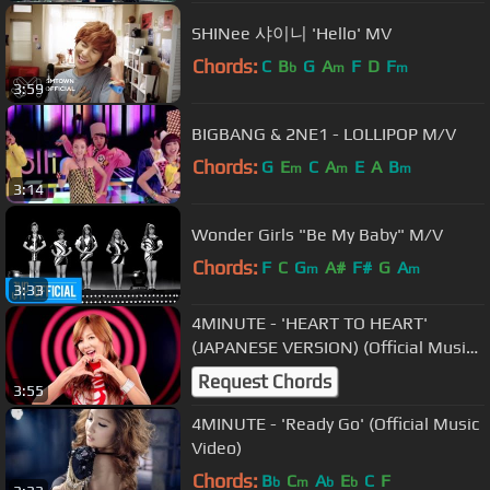
SHINee 샤이니 'Hello' MV
Chords:
C
B
G
A
F
D
F
b
m
m
3:59
BIGBANG & 2NE1 - LOLLIPOP M/V
Chords:
G
E
C
A
E
A
B
m
m
m
3:14
Wonder Girls "Be My Baby" M/V
Chords:
F
C
G
A#
F#
G
A
m
m
3:33
4MINUTE - 'HEART TO HEART'
(JAPANESE VERSION) (Official Music
Video)
Request Chords
3:55
4MINUTE - 'Ready Go' (Official Music
Video)
Chords:
B
C
A
E
C
F
b
m
b
b