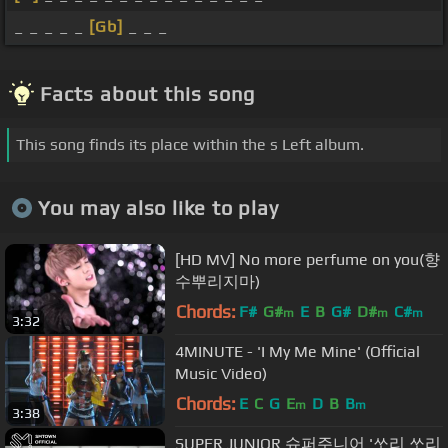
_ _ _ _ _
[Gb]
_ _ _
Facts about this song
This song finds its place within the s Left album.
You may also like to play
[HD MV] No more perfume on you(향
수뿌리지마)
Chords:
F#
G#
E
B
G#
D#
C#
m
m
m
3:32
4MINUTE - 'I My Me Mine' (Official
Music Video)
Chords:
E
C
G
E
D
B
B
m
m
3:38
SUPER JUNIOR 슈퍼주니어 '쏘리 쏘리