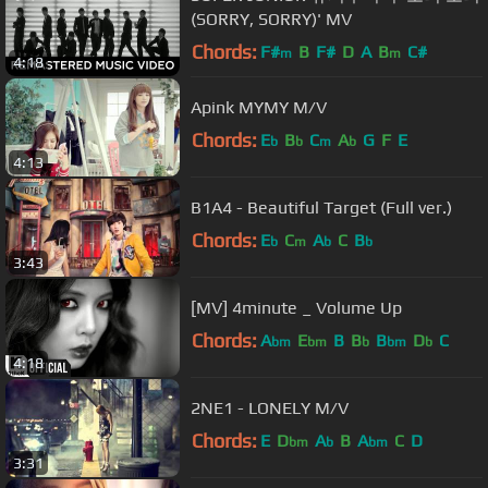
(SORRY, SORRY)' MV
Chords:
F#
B
F#
D
A
B
C#
m
m
4:18
Apink MYMY M/V
Chords:
E
B
C
A
G
F
E
b
b
m
b
4:13
B1A4 - Beautiful Target (Full ver.)
Chords:
E
C
A
C
B
b
m
b
b
3:43
[MV] 4minute _ Volume Up
Chords:
A
E
B
B
B
D
C
bm
bm
b
bm
b
4:18
2NE1 - LONELY M/V
Chords:
E
D
A
B
A
C
D
bm
b
bm
3:31