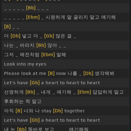
_ _ _ _ _
[Bb]
_ _ _
_ _ _ _ _
[Ebm]
_ 시원하게 말 굴리지 말고 얘기해
[B]
_ _
더
[Db]
넣고 더 _
[Gb]
많은 걸 _
나는 _ 바라지
[Bb]
않아 _ _
그저 _ 예전처럼
[Ebm]
말해
Look into my eyes
Please look at me
[B]
now 나를 _
[Db]
생각해봐
Let's have
[Gb]
a heart to heart to heart
선명하게
[Bb]
_ 내게 _ 얘기해 _
[Ebm]
답답하게 말고
후회하는 척 말고
아직
[B]
너와 나 stay
[Db]
together
Let's have
[Gb]
a heart to heart to heart
내 눈
[Bb]
똑바로 보고 _ _ _ 얘기해줘