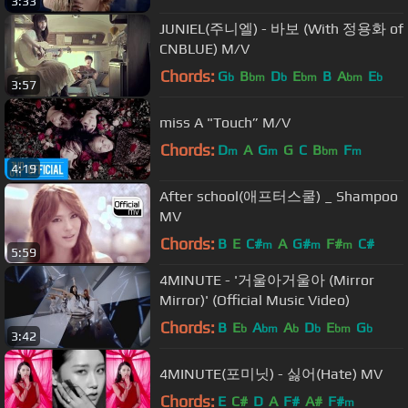
3:33
JUNIEL(주니엘) - 바보 (With 정용화 of
CNBLUE) M/V
Chords:
G
B
D
E
B
A
E
b
bm
b
bm
bm
b
3:57
miss A "Touch” M/V
Chords:
D
A
G
G
C
B
F
m
m
bm
m
4:19
After school(애프터스쿨) _ Shampoo
MV
Chords:
B
E
C#
A
G#
F#
C#
m
m
m
5:59
4MINUTE - '거울아거울아 (Mirror
Mirror)' (Official Music Video)
Chords:
B
E
A
A
D
E
G
b
bm
b
b
bm
b
3:42
4MINUTE(포미닛) - 싫어(Hate) MV
Chords:
E
C#
D
A
F#
A#
F#
m