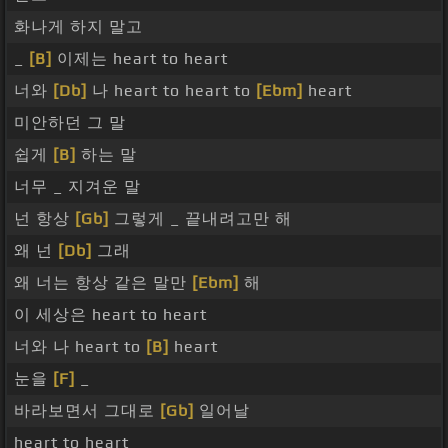
화나게 하지 말고
_
[B]
이제는 heart to heart
너와
[Db]
나 heart to heart to
[Ebm]
heart
미안하던 그 말
쉽게
[B]
하는 말
너무 _ 지겨운 말
넌 항상
[Gb]
그렇게 _ 끝내려고만 해
왜 넌
[Db]
그래
왜 너는 항상 같은 말만
[Ebm]
해
이 세상은 heart to heart
너와 나 heart to
[B]
heart
눈을
[F]
_
바라보면서 그대로
[Gb]
일어날
heart to heart