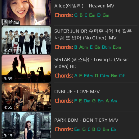
Ailee(에일리) _ Heaven MV
Chords:
G
B
C
E
D
G
m
m
3:44
SUPER JUNIOR 슈퍼주니어 '너 같은
사람 또 없어 (No Other)' MV
Chords:
B
A
E
G
D
E
bm
b
bm
bm
4:21
SISTAR (씨스타) - Loving U (Music
Video) HD
Chords:
A
E
F#
D
C#
B
C#
m
m
m
3:39
CNBLUE - LOVE M/V
Chords:
F
E
D
G
E
A
A
m
m
m
4:55
PARK BOM - DON'T CRY M/V
Chords:
E
G
C
B
D
B
E
m
m
b
3:15