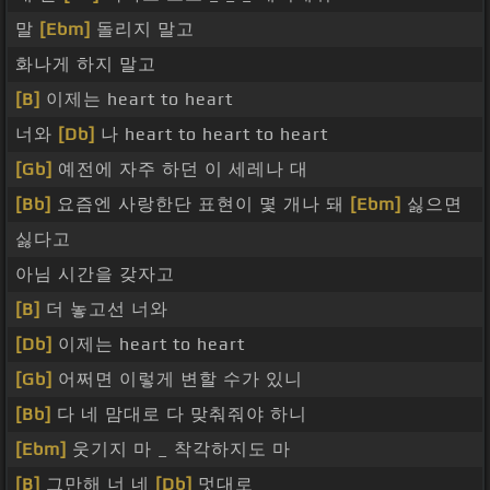
말
[Ebm]
돌리지 말고
화나게 하지 말고
[B]
이제는 heart to heart
너와
[Db]
나 heart to heart to heart
[Gb]
예전에 자주 하던 이 세레나 대
[Bb]
요즘엔 사랑한단 표현이 몇 개나 돼
[Ebm]
싫으면
싫다고
아님 시간을 갖자고
[B]
더 놓고선 너와
[Db]
이제는 heart to heart
[Gb]
어쩌면 이렇게 변할 수가 있니
[Bb]
다 네 맘대로 다 맞춰줘야 하니
[Ebm]
웃기지 마 _ 착각하지도 마
[B]
그만해 너 네
[Db]
멋대로