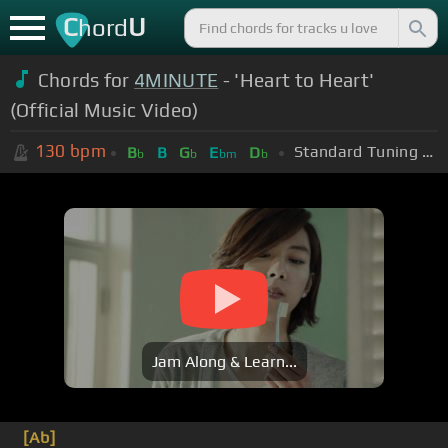
C
U
hord
Chords for
4MINUTE
- 'Heart to Heart'
(Official Music Video)
130
bpm
Standard Tuning (EADGBE)
B
B
G
E
D
b
b
bm
b
Jam Along & Learn...
[Ab]