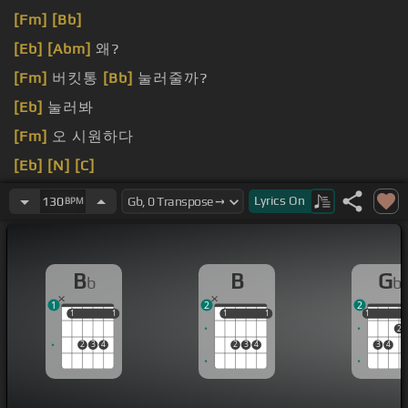
[Fm]
[Bb]
[Eb]
[Abm]
왜?
[Fm]
버킷통
[Bb]
눌러줄까?
[Eb]
눌러봐
[Fm]
오 시원하다
[Eb]
[N]
[C]
배고프지?
Lyrics
On
130
BPM
B
B
G
b
b
1
2
2
1
1
1
1
1
1
1
1
1
1
2
2
3
4
2
3
4
3
4