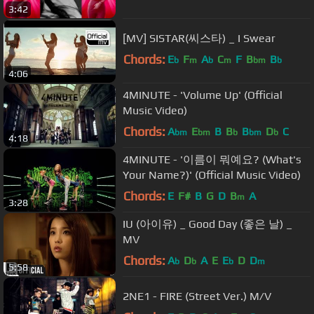
3:42
[MV] SISTAR(씨스타) _ I Swear
Chords:
E
F
A
C
F
B
B
b
m
b
m
bm
b
4:06
4MINUTE - 'Volume Up' (Official
Music Video)
Chords:
A
E
B
B
B
D
C
bm
bm
b
bm
b
4:18
4MINUTE - '이름이 뭐예요? (What's
Your Name?)' (Official Music Video)
Chords:
E
F#
B
G
D
B
A
m
3:28
IU (아이유) _ Good Day (좋은 날) _
MV
Chords:
A
D
A
E
E
D
D
b
b
b
m
5:58
2NE1 - FIRE (Street Ver.) M/V