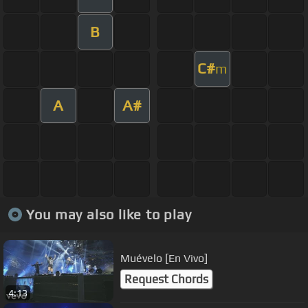
B
C#
m
A
A#
You may also like to play
Muévelo [En Vivo]
Request Chords
4:13