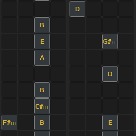
D
B
E
G#
m
A
D
B
C#
m
F#
B
E
m