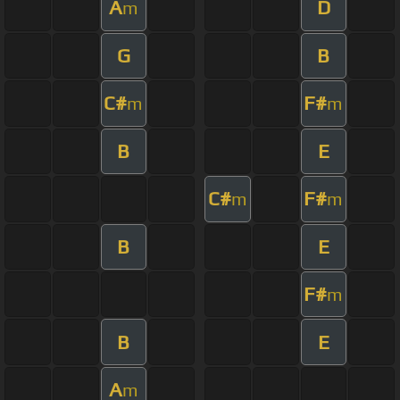
A
D
m
G
B
C#
F#
m
m
B
E
C#
F#
m
m
B
E
F#
m
B
E
A
m