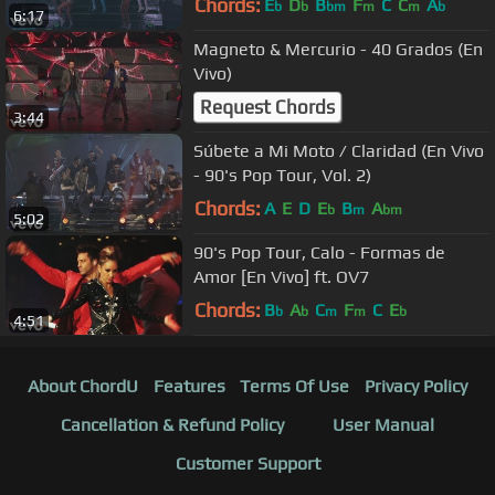
Chords:
E
D
B
F
C
C
A
b
b
bm
m
m
b
6:17
Magneto & Mercurio - 40 Grados (En
Vivo)
Request Chords
3:44
Súbete a Mi Moto / Claridad (En Vivo
- 90's Pop Tour, Vol. 2)
Chords:
A
E
D
E
B
A
b
m
bm
5:02
90's Pop Tour, Calo - Formas de
Amor [En Vivo] ft. OV7
Chords:
B
A
C
F
C
E
b
b
m
m
b
4:51
About ChordU
Features
Terms Of Use
Privacy Policy
Cancellation & Refund Policy
User Manual
Customer Support