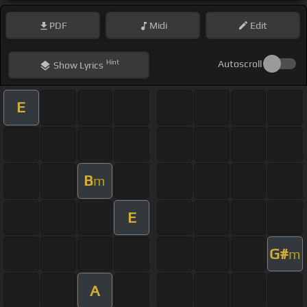
PDF
Midi
Edit
Hint
Autoscroll
Show
Lyrics
E
B
m
E
G#
m
A