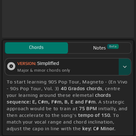
Chords
Beta
Notes
Simplified
VERSION:
Major & minor chords only
To start learning 90S Pop Tour, Magneto - (En Vivo
- 90s Pop Tour, Vol. 3)
40 Grados chords
, centre
your learning around these elemetal
chords
sequence: E, C#m, F#m, B, E and F#m
. A strategic
approach would be to train at
75 BPM
initially, and
then accelerate to the song's
tempo of 150
. To
match your vocal range and chord inclination,
adjust the capo in line with the
key: C# Minor
.