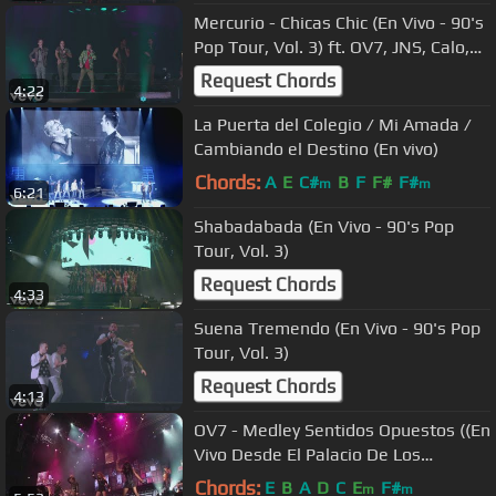
Mercurio - Chicas Chic (En Vivo - 90's
Pop Tour, Vol. 3) ft. OV7, JNS, Calo,
Litzy
Request Chords
4:22
La Puerta del Colegio / Mi Amada /
Cambiando el Destino (En vivo)
Chords:
A
E
C#
B
F
F#
F#
m
m
6:21
Shabadabada (En Vivo - 90's Pop
Tour, Vol. 3)
Request Chords
4:33
Suena Tremendo (En Vivo - 90's Pop
Tour, Vol. 3)
Request Chords
4:13
OV7 - Medley Sentidos Opuestos ((En
Vivo Desde El Palacio De Los
Deportes))
Chords:
E
B
A
D
C
E
F#
m
m