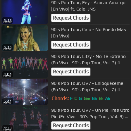
90's Pop Tour, Fey - Azúcar Amargo
[En Vivo] ft. Calo, JNS
Request Chords
5:18
90's Pop Tour, Calo - No Puedo Más
[En Vivo]
Request Chords
5:15
90's Pop Tour, Litzy - No Te Extraño
(En Vivo - 90's Pop Tour, Vol. 3) ft.
OV7, JNS, Calo
Request Chords
4:01
90's Pop Tour, OV7 - Enloquéceme
(En Vivo - 90's Pop Tour, Vol. 2) ft.
Kalimba, M'balia
Chords:
F
C
G
G
B
E
A
m
b
b
b
5:41
90's Pop Tour, OV7 - Un Pie Tras Otro
Pie (En Vivo - 90's Pop Tour, Vol. 3) ft.
JNS
Request Chords
4:33