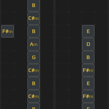
B
C#
m
F#
B
E
m
A
D
m
G
B
C#
F#
m
m
B
E
C#
F#
m
m