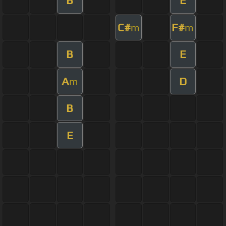
B
E
C#
F#
m
m
B
E
A
D
m
B
E