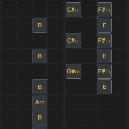
C#
F#
m
m
B
E
C#
F#
m
m
B
E
G#
F#
m
m
B
E
A
m
B