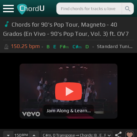
C
U
hord
Chords for 90's Pop Tour, Magneto - 40
Grados (En Vivo - 90's Pop Tour, Vol. 3) ft. OV7
150.25
bpm
Standard Tuning (EADGBE)
B
E
F#
C#
D
m
m
Jam Along & Learn...
150
BPM