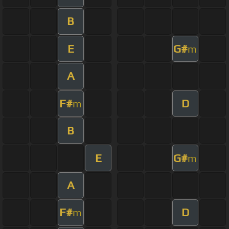
B
E
G#
m
A
F#
D
m
B
E
G#
m
A
F#
D
m