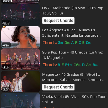
5:53
OV7 - Malherido (En Vivo - 90's Pop
Tour, Vol. 3)
Request Chords
4:19
Los Ángeles Azules - Nunca Es
Suficiente ft. Natalia Lafourcade
(Live)
Chords:
G
D
A
F
C
E
C
m
m
m
4:47
90´s Pop Tour - 40 Grados (En Vivo)
ft. Magneto
Chords:
B
E
F#
C#
D
A
B
m
m
m
m
3:37
Magneto - 40 Grados (En Vivo) ft.
Mercurio, Kabah, Moenia, Sentidos
Opuestos
Request Chords
3:56
Vuela, Vuela (En Vivo - 90's Pop Tour,
Vol. 3)