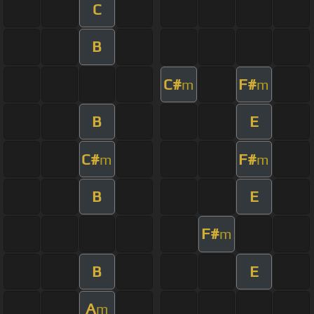
C
B
C#
F#
m
m
B
E
C#
F#
m
m
B
E
F#
m
B
E
A
m