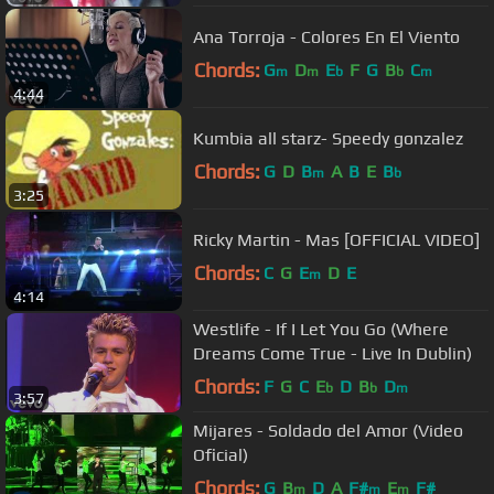
Ana Torroja - Colores En El Viento
Chords:
G
D
E
F
G
B
C
m
m
b
b
m
4:44
Kumbia all starz- Speedy gonzalez
Chords:
G
D
B
A
B
E
B
m
b
3:25
Ricky Martin - Mas [OFFICIAL VIDEO]
Chords:
C
G
E
D
E
m
4:14
Westlife - If I Let You Go (Where
Dreams Come True - Live In Dublin)
Chords:
F
G
C
E
D
B
D
b
b
m
3:57
Mijares - Soldado del Amor (Video
Oficial)
Chords:
G
B
D
A
F#
E
F#
m
m
m