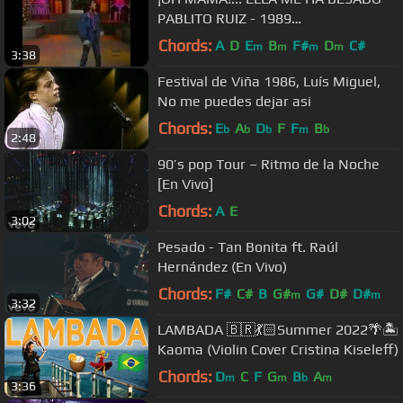
PABLITO RUIZ - 1989
(REMASTERIZADO)
Chords:
A
D
E
B
F#
D
C#
m
m
m
m
3:38
Festival de Viña 1986, Luís Miguel,
No me puedes dejar asi
Chords:
E
A
D
F
F
B
b
b
b
m
b
2:48
90’s pop Tour – Ritmo de la Noche
[En Vivo]
Chords:
A
E
3:02
Pesado - Tan Bonita ft. Raúl
Hernández (En Vivo)
Chords:
F#
C#
B
G#
G#
D#
D#
m
m
3:32
LAMBADA 🇧🇷💃🏻Summer 2022🌴🏝
Kaoma (Violin Cover Cristina Kiseleff)
Chords:
D
C
F
G
B
A
m
m
b
m
3:36