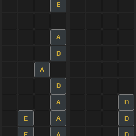
E
A
D
A
D
A
D
E
A
D
E
A
D