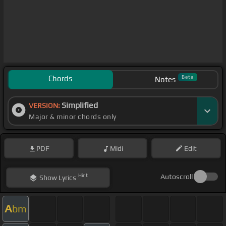
Chords
Beta
Notes
Simplified
VERSION:
Major & minor chords only
PDF
Midi
Edit
Hint
Autoscroll
Show
Lyrics
A
bm