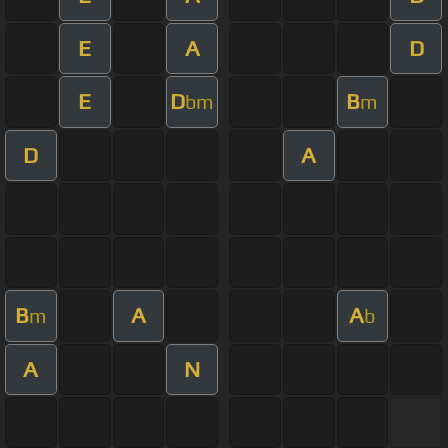
E
A
D
E
D
B
bm
m
D
A
B
A
A
m
b
A
N