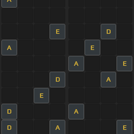
E
D
A
E
A
E
D
A
E
D
A
D
A
E