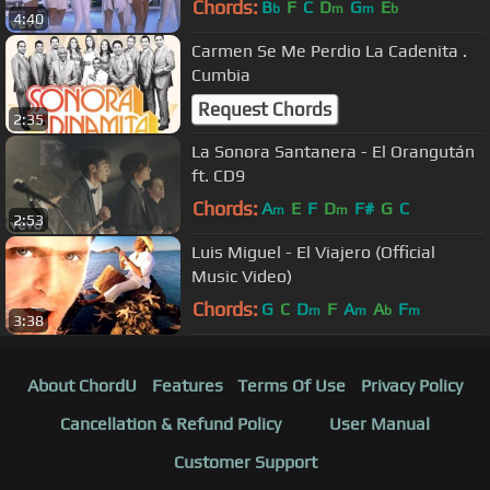
Chords:
B
F
C
D
G
E
b
m
m
b
4:40
Carmen Se Me Perdio La Cadenita .
Cumbia
Request Chords
2:35
La Sonora Santanera - El Orangután
ft. CD9
Chords:
A
E
F
D
F#
G
C
m
m
2:53
Luis Miguel - El Viajero (Official
Music Video)
Chords:
G
C
D
F
A
A
F
m
m
b
m
3:38
About ChordU
Features
Terms Of Use
Privacy Policy
Cancellation & Refund Policy
User Manual
Customer Support