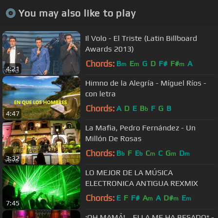
You may also like to play
Il Volo - El Triste (Latin Billboard
Awards 2013)
Chords:
B
E
G
D
F#
F#
A
m
m
m
4:21
Himno de la Alegría - Míguel Ríos -
con letra
Chords:
A
D
E
B
F
G
B
b
4:47
La Mafia, Pedro Fernández - Un
Millón De Rosas
Chords:
B
F
E
C
C
G
D
b
b
m
m
m
3:32
LO MEJOR DE LA MÚSICA
ELECTRONICA ANTIGUA REXMIX
Chords:
E
F
F#
A
A
D#
E
m
m
m
7:45
¡OH MAMÁ!... ELLA ME HA BESADO* -