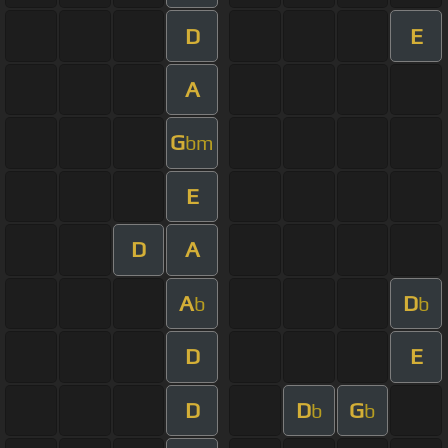
D
E
A
G
bm
E
D
A
A
D
b
b
D
E
D
D
G
b
b