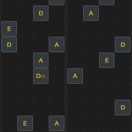
D
A
E
D
A
D
A
E
D
A
m
D
E
A