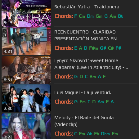
Sebastián Yatra - Traicionera
Chords:
F
C
D
G
G
A
B
m
m
m
m
b
5:15
REENCUENTRO - CLARIDAD
PRESENTACIÒN MONICA EN
CONFIANZA PUERTO RICO.2009.wmv
Chords:
E
A
D
F#
G#
C#
F#
m
4:21
Lynyrd Skynyrd 'Sweet Home
Alabama' (Live In Atlantic City) -
Album OUT NOW!
Chords:
G
D
C
B
A
F
m
6:51
Luis Miguel - La juventud.
Chords:
G
E
C
D
A
E
A
m
m
2:30
Melody - El Baile del Gorila
(Videoclip)
Chords:
C
F
A
E
D
E
m
b
b
bm
m
3:23