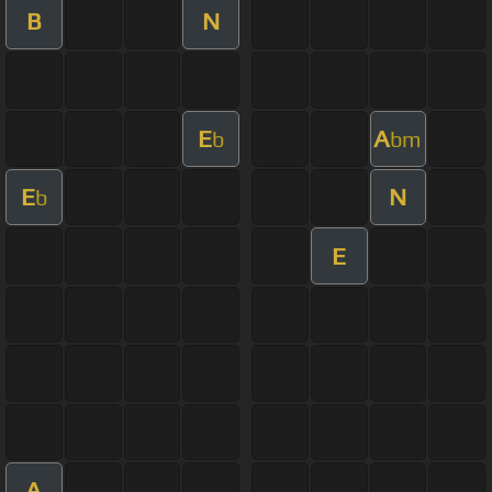
B
N
E
A
b
bm
E
N
b
E
A