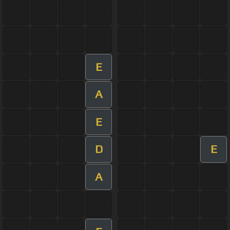
E
A
E
D
E
A