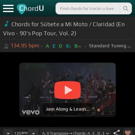
C
U
hord
Chords for Súbete a Mi Moto / Claridad (En
Vivo - 90's Pop Tour, Vol. 2)
134.95
bpm
Standard Tuning (EADGBE)
A
E
D
E
B
b
m
Jam Along & Learn...
135
BPM