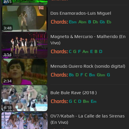
2:55
Dos Enamorados-Luis Miguel
Chords:
E
A
B
D
G
E
bm
bm
b
b
b
3:48
Magneto & Mercurio - Malherido (En
Vivo)
Chords:
C
G
F
A
E
B
D
m
3:54
Menudo Quiero Rock (sonido digital)
Chords:
B
D
F
C
B
G
G
b
m
bm
2:34
Bule Bule Rave (2018 )
Chords:
G
C
D
B
E
m
m
4:18
OV7/Kabah - La Calle de las Sirenas
(En Vivo)