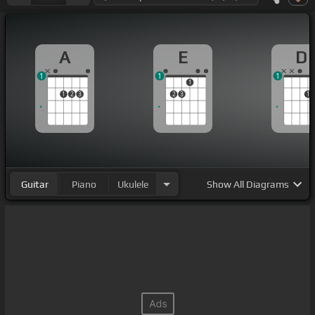
A
E
D
1
1
1
1
1
2
3
2
3
1
Guitar
Piano
Ukulele
Show
All Diagrams