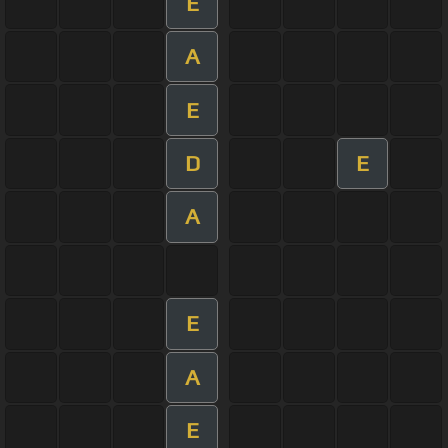
E
A
E
D
E
A
E
A
E