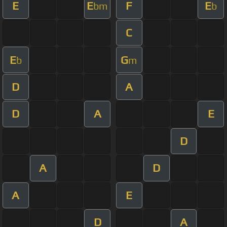
E
E
F
E
bm
b
C
E
G
b
m
D
A
D
A
E
D
A
D
A
E
D
A