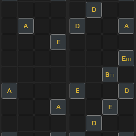
D
A
D
A
E
E
m
B
m
A
E
D
A
E
D