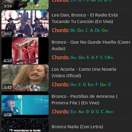
m
m
b
b
3:54
Leo Dan, Bronco - El Radio Está
Tocando Tu Canción (En Vivo)
Chords:
B
D
C
A
D
G
b
m
b
m
3:07
Bronco - Que No Quede Huella (Cover
Audio)
Chords:
A
D
E
A
F
C
C#
m
m
m
2:59
Los Acosta - Como Una Novela
(Video Oficial)
Chords:
A
C
G
E
F
D
E
m
m
m
3:45
Bronco - Pastillas de Amnesia (
Primera Fila ) (En Vivo)
Chords:
E
A
B
D
G
C
A
m
m
bm
3:08
Bronco Naila (Con Letra)