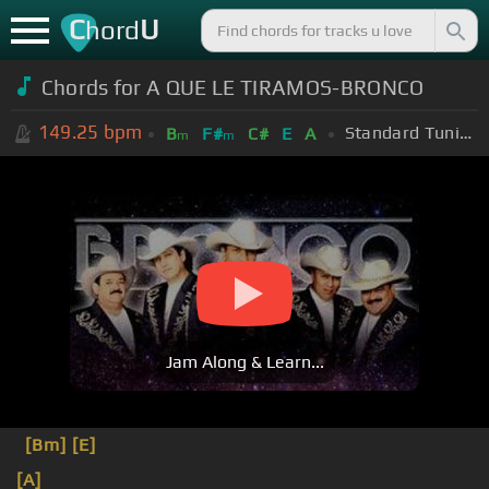
C
U
hord
Chords for A QUE LE TIRAMOS-BRONCO
149.25
bpm
Standard Tuning (EADGBE)
B
F#
C#
E
A
m
m
Jam Along & Learn...
[Bm]
[E]
[A]