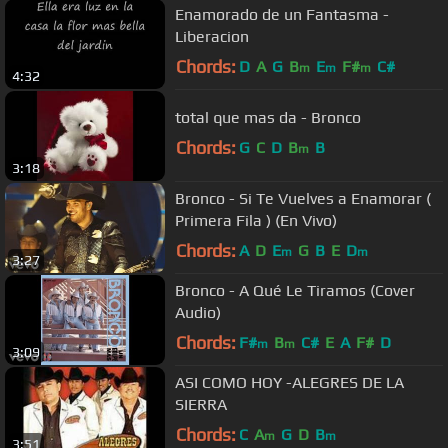
Enamorado de un Fantasma -
Liberacion
Chords:
D
A
G
B
E
F#
C#
m
m
m
4:32
total que mas da - Bronco
Chords:
G
C
D
B
B
m
3:18
Bronco - Si Te Vuelves a Enamorar (
Primera Fila ) (En Vivo)
Chords:
A
D
E
G
B
E
D
m
m
3:27
Bronco - A Qué Le Tiramos (Cover
Audio)
Chords:
F#
B
C#
E
A
F#
D
m
m
3:09
ASI COMO HOY -ALEGRES DE LA
SIERRA
Chords:
C
A
G
D
B
m
m
3:51