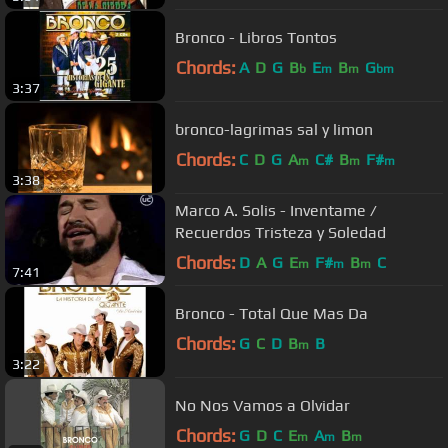
Bronco - Libros Tontos
Chords:
A
D
G
B
E
B
G
b
m
m
bm
3:37
bronco-lagrimas sal y limon
Chords:
C
D
G
A
C#
B
F#
m
m
m
3:38
Marco A. Solis - Inventame /
Recuerdos Tristeza y Soledad
Chords:
D
A
G
E
F#
B
C
m
m
m
7:41
Bronco - Total Que Mas Da
Chords:
G
C
D
B
B
m
3:22
No Nos Vamos a Olvidar
Chords:
G
D
C
E
A
B
m
m
m