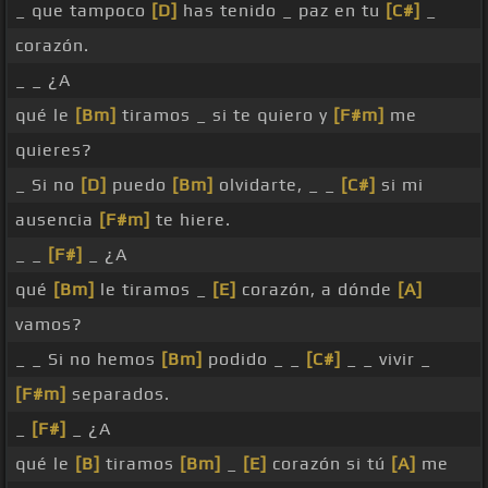
_ que tampoco
[D]
has tenido _ paz en tu
[C#]
_
corazón.
_ _ ¿A
qué le
[Bm]
tiramos _ si te quiero y
[F#m]
me
quieres?
_ Si no
[D]
puedo
[Bm]
olvidarte, _ _
[C#]
si mi
ausencia
[F#m]
te hiere.
_ _
[F#]
_ ¿A
qué
[Bm]
le tiramos _
[E]
corazón, a dónde
[A]
vamos?
_ _ Si no hemos
[Bm]
podido _ _
[C#]
_ _ vivir _
[F#m]
separados.
_
[F#]
_ ¿A
qué le
[B]
tiramos
[Bm]
_
[E]
corazón si tú
[A]
me