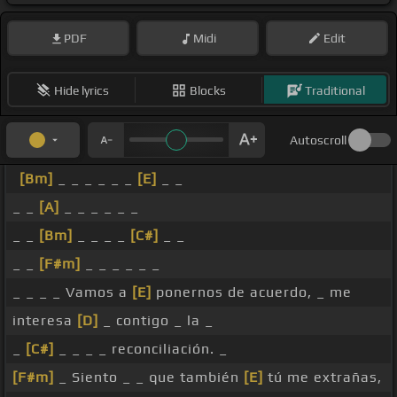
PDF
Midi
Edit
Hide lyrics
Blocks
Traditional
Autoscroll
[Bm]
_ _ _ _ _ _
[E]
_ _
_ _
[A]
_ _ _ _ _ _
_ _
[Bm]
_ _ _ _
[C#]
_ _
_ _
[F#m]
_ _ _ _ _ _
_ _ _ _ Vamos a
[E]
ponernos de acuerdo, _ me
interesa
[D]
_ contigo _ la _
_
[C#]
_ _ _ _ reconciliación. _
[F#m]
_ Siento _ _ que también
[E]
tú me extrañas,