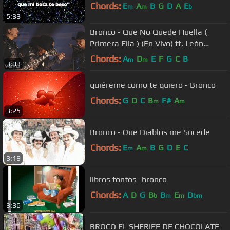
Chords:
E
A
B
G
D
A
E
m
m
b
5:33
Bronco - Que No Quede Huella (
Primera Fila ) (En Vivo) ft. León
Larregui
Chords:
A
D
E
F
G
C
B
m
m
3:03
quiéreme como te quiero - Bronco
Chords:
G
D
C
B
F#
A
m
m
3:25
Bronco - Que Diablos me Sucede
Chords:
E
A
B
G
D
E
C
m
m
3:19
libros tontos- bronco
Chords:
A
D
G
B
B
E
D
b
m
m
bm
3:36
BROCO EL SHERIFF DE CHOCOLATE