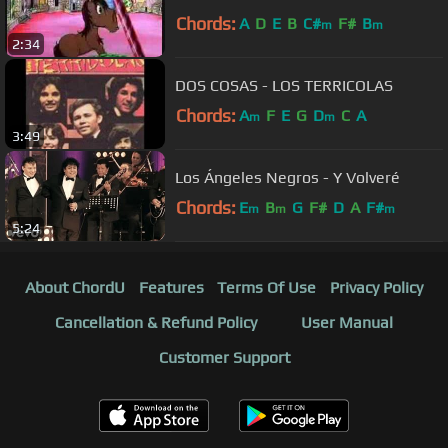
Chords:
A
D
E
B
C#
F#
B
m
m
2:34
DOS COSAS - LOS TERRICOLAS
Chords:
A
F
E
G
D
C
A
m
m
3:49
Los Ángeles Negros - Y Volveré
Chords:
E
B
G
F#
D
A
F#
m
m
m
5:24
About ChordU
Features
Terms Of Use
Privacy Policy
Cancellation & Refund Policy
User Manual
Customer Support