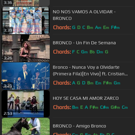
3:36
NO NOS VAMOS A OLVIDAR -
BRONCO
Chords:
G
D
C
B
A
E
F#
m
m
m
m
3:39
BRONCO - Un Fin De Semana
Chords:
F
C
G
B
D
G
m
b
m
3:26
Bronco - Nunca Voy a Olvidarte
(Primera Fila)[En Vivo] ft. Cristian
Castro
Chords:
A
G
D
B
E
F#
G
m
m
m
m
3:25
HOY SE CASA MI AMOR ZARCO
Chords:
B
E
A
F#
C#
G#
C
m
m
m
m
m
2:53
BRONCO - Amigo Bronco
Chords:
C
G
F
A
E
D
C