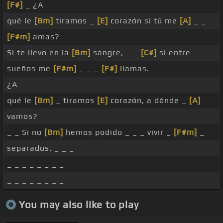
[F#]
_ ¿A
qué le
[Bm]
tiramos _
[E]
corazón si tú me
[A]
_ _
[F#m]
amas?
Si te llevo en la
[Bm]
sangre, _ _
[C#]
si entre
sueños me
[F#m]
_ _ _
[F#]
llamas.
¿A
qué le
[Bm]
_ tiramos
[E]
corazón, a dónde _
[A]
vamos?
_ _ Si no
[Bm]
hemos podido _ _ _ vivir _
[F#m]
_
separados. _ _ _
_ _ _ _ _ _ _ _
_ _ _ _ _ _ _ _
You may also like to play