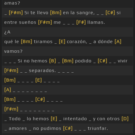
amas?
_
[F#m]
Si te llevo
[Bm]
en la sangre, _ _
[C#]
si
entre sueños
[F#m]
me _ _ _
[F#]
llamas.
¿A
qué le
[Bm]
tiramos _
[E]
corazón, _ a dónde
[A]
vamos?
_ _ _ Si no hemos
[B]
_
[Bm]
podido _
[C#]
_ _ vivir
[F#m]
_ _ separados. _ _ _ _
[Bm]
_ _ _ _
[E]
_ _ _ _
[A]
_ _ _ _ _ _ _ _
[Bm]
_ _ _ _
[C#]
_ _ _ _
[F#m]
_ _ _ _ _ _ _ _
_ Todo _ lo hemos
[E]
_ intentado _ y con otros
[D]
_ amores _ no pudimos
[C#]
_ _ _ triunfar.