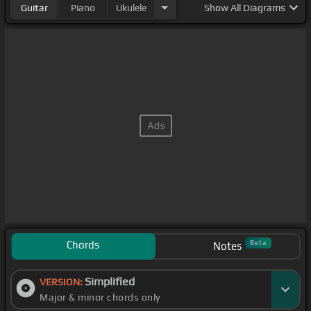
Guitar
Piano
Ukulele
Show
All Diagrams
Chords
Beta
Notes
Simplified
VERSION:
Major & minor chords only