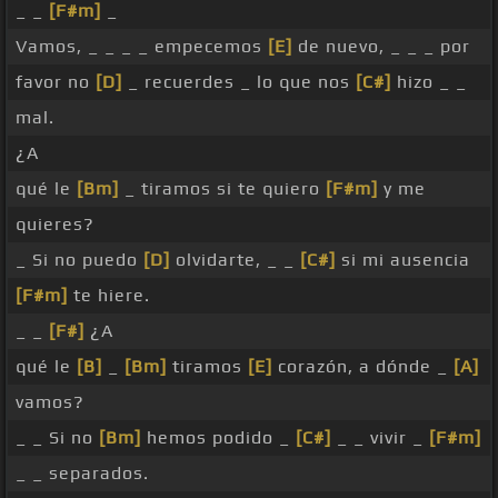
_ _
[F#m]
_
Vamos, _ _ _ _ empecemos
[E]
de nuevo, _ _ _ por
favor no
[D]
_ recuerdes _ lo que nos
[C#]
hizo _ _
mal.
¿A
qué le
[Bm]
_ tiramos si te quiero
[F#m]
y me
quieres?
_ Si no puedo
[D]
olvidarte, _ _
[C#]
si mi ausencia
[F#m]
te hiere.
_ _
[F#]
¿A
qué le
[B]
_
[Bm]
tiramos
[E]
corazón, a dónde _
[A]
vamos?
_ _ Si no
[Bm]
hemos podido _
[C#]
_ _ vivir _
[F#m]
_ _ separados.