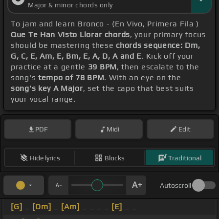
Major & minor chords only
To jam and learn Bronco - (En Vivo, Primera Fila )
Que Te Han Visto Llorar chords
, your primary focus
should be mastering these
chords sequence: Dm,
G, C, E, Am, E, Bm, E, A, D, A and E
. Kick off your
practice at a gentle
39 BPM
, then escalate to the
song's
tempo of 78 BPM
. With an eye on the
song's key A Major
, set the capo that best suits
your vocal range.
PDF
Midi
Edit
Hide lyrics
Blocks
Traditional
Autoscroll
[G]
_
[Dm]
_
[Am]
_ _ _ _
[E]
_ _