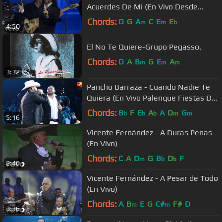
Acuerdes De Mi (En Vivo Desde
Buenos Aires)
Chords:
D
G
A
C
E
E
m
m
b
4:50
El No Te Quiere-Grupo Pegasso.
Chords:
D
A
B
G
E
A
m
m
m
3:32
Pancho Barraza - Cuando Nadie Te
Quiera (En Vivo Palenque Fiestas De
Octubre 2017)
Chords:
B
F
E
A
A
D
G
b
b
b
m
m
5:16
Vicente Fernández - A Duras Penas
(En Vivo)
Chords:
C
A
D
G
B
D
F
m
b
b
2:46
Vicente Fernández - A Pesar de Todo
(En Vivo)
Chords:
A
B
E
G
C#
F#
D
m
m
3:36