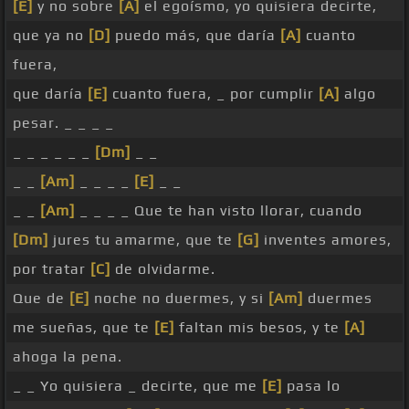
[E]
y no sobre
[A]
el egoísmo, yo quisiera decirte,
que ya no
[D]
puedo más, que daría
[A]
cuanto
fuera,
que daría
[E]
cuanto fuera, _ por cumplir
[A]
algo
pesar. _ _ _ _
_ _ _ _ _ _
[Dm]
_ _
_ _
[Am]
_ _ _ _
[E]
_ _
_ _
[Am]
_ _ _ _ Que te han visto llorar, cuando
[Dm]
jures tu amarme, que te
[G]
inventes amores,
por tratar
[C]
de olvidarme.
Que de
[E]
noche no duermes, y si
[Am]
duermes
me sueñas, que te
[E]
faltan mis besos, y te
[A]
ahoga la pena.
_ _ Yo quisiera _ decirte, que me
[E]
pasa lo