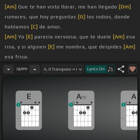
[Am]
Que te han visto llorar, me han llegado
[Dm]
rumores, que hoy preguntas
[G]
los indios, donde
hablamos
[C]
de amor.
[Am]
Yo
[E]
parecía nerviosa, que te duele
[Am]
esa
risa, y si alguien
[E]
me nombra, que despides
[Am]
esa frisa.
Que te han visto llorar, cuando jures
[Dm]
tu
Lyrics
On
78
BPM
amarme, que te
[G]
inventes amores, por tratar de
[C]
olvidarme.
E
A
A
m
Que de noche
[E]
no duermes, y si duermes
[Am]
1
1
1
me sueñas, que te
[E]
faltan mis besos, y te
[A]
1
1
2
3
2
3
1
2
ahoga la pena.
Que te han visto llorar, yo quisiera decirte, que me
[E]
pasa lo mismo, que no
[Bm]
sobre el cariño,