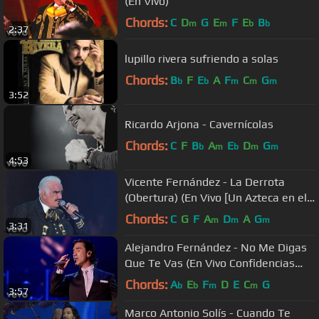
(En Vivo)
Chords:
C
D
G
E
F
E
B
m
m
b
b
2:37
lupillo rivera sufriendo a solas
Chords:
B
F
E
A
F
C
G
b
b
m
m
m
3:52
Ricardo Arjona - Cavernícolas
Chords:
C
F
B
A
E
D
G
b
m
b
m
m
4:53
Vicente Fernández - La Derrota
(Obertura) (En Vivo [Un Azteca en el
Azteca])
Chords:
C
G
F
A
D
A
G
m
m
m
3:31
Alejandro Fernández - No Me Digas
Que Te Vas (En Vivo Confidencias
Reales)
Chords:
A
E
F
D
E
C
G
b
b
m
m
3:57
Marco Antonio Solís - Cuando Te