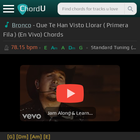
C
U
hord
Bronco
- Que Te Han Visto Llorar ( Primera
Fila ) (En Vivo) Chords
78.15
bpm
Standard Tuning (EADGBE)
E
A
A
D
G
m
m
Jam Along & Learn...
[G]
[Dm]
[Am]
[E]