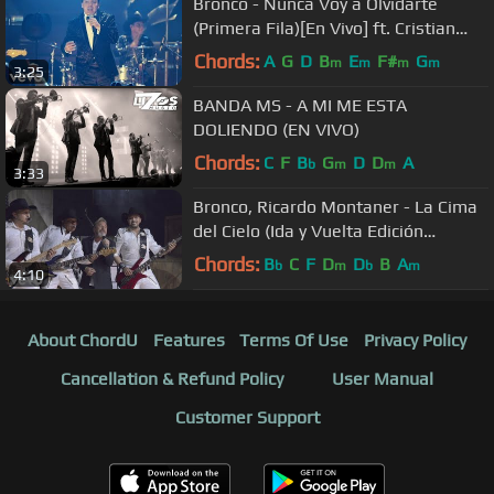
Bronco - Nunca Voy a Olvidarte
(Primera Fila)[En Vivo] ft. Cristian
Castro
Chords:
A
G
D
B
E
F#
G
m
m
m
m
3:25
BANDA MS - A MI ME ESTA
DOLIENDO (EN VIVO)
Chords:
C
F
B
G
D
D
A
b
m
m
3:33
Bronco, Ricardo Montaner - La Cima
del Cielo (Ida y Vuelta Edición
Especial[Video Oficial]
Chords:
B
C
F
D
D
B
A
b
m
b
m
4:10
About ChordU
Features
Terms Of Use
Privacy Policy
Cancellation & Refund Policy
User Manual
Customer Support