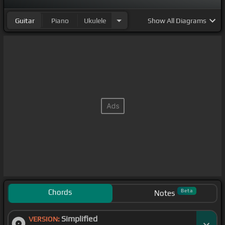
[E]
y no sobre
[A]
el egoísmo, yo quisiera decirte,
Guitar
Piano
Ukulele
Show
All Diagrams
que ya no
[D]
puedo más, que daría
[A]
cuanto
fuera,
que daría
[E]
cuanto fuera, por cumplir
[A]
algo
pesar.
Chords
Beta
Notes
Simplified
VERSION: