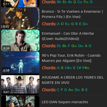
Chords:
B
E
A
G
C
F
D
b
b
b
m
m
5:11
Bronco - Si Te Vuelves a Enamorar (
Primera Fila ) (En Vivo)
Chords:
A
D
E
G
B
E
D
m
m
3:27
Emmanuel - Con Olor A Hierba
((Cover Audio)(Video))
Chords:
E
B
F
G
D
A
G
b
b
m
m
3:34
90's Pop Tour, Erik Rubín - Cuando
Mueres por Alguien [En Vivo]
Chords:
A
B
C#
E
C#
F#
m
m
3:58
AYUDAME A CREER LOS TIGRES DEL
NORTE EN VIVO
Chords:
C
F
G
A
D
B
E
m
m
3:47
LEO DAN toquen mariachis