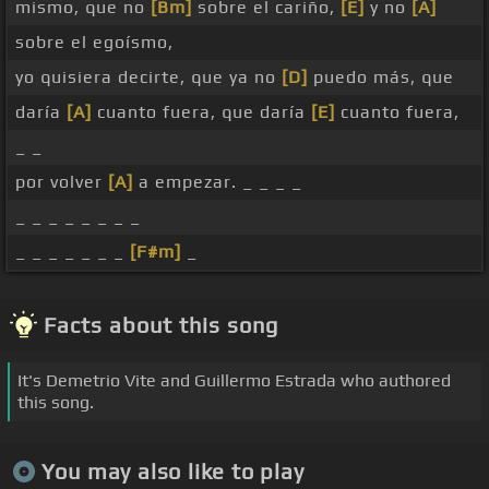
mismo, que no
[Bm]
sobre el cariño,
[E]
y no
[A]
sobre el egoísmo,
yo quisiera decirte, que ya no
[D]
puedo más, que
daría
[A]
cuanto fuera, que daría
[E]
cuanto fuera,
_ _
por volver
[A]
a empezar. _ _ _ _
_ _ _ _ _ _ _ _
_ _ _ _ _ _ _
[F#m]
_
Facts about this song
It's Demetrio Vite and Guillermo Estrada who authored
this song.
You may also like to play