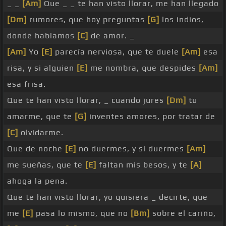
_ _
[Am]
Que _ _ te han visto llorar, me han llegado
[Dm]
rumores, que hoy preguntas
[G]
los indios,
donde hablamos
[C]
de amor. _
[Am]
Yo
[E]
parecía nerviosa, que te duele
[Am]
esa
risa, y si alguien
[E]
me nombra, que despides
[Am]
esa frisa.
Que te han visto llorar, _ cuando jures
[Dm]
tu
amarme, que te
[G]
inventes amores, por tratar de
[C]
olvidarme.
Que de noche
[E]
no duermes, y si duermes
[Am]
me sueñas, que te
[E]
faltan mis besos, y te
[A]
ahoga la pena.
Que te han visto llorar, yo quisiera _ decirte, que
me
[E]
pasa lo mismo, que no
[Bm]
sobre el cariño,