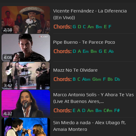
Vicente Fernández - La Diferencia
((En Vivo))
Chords:
G
D
C
A
B
E
F
m
m
2:58
Pipe Bueno - Te Parece Poco
Chords:
D
A
E
B
G
E
A
m
m
b
4:06
Mazz No Te Olvidare
Chords:
B
C
A
G
F
B
D
bm
bm
b
b
3:42
Marco Antonio Solís - Y Ahora Te Vas
(Live At Buenos Aires,
Argentina/2011)
Chords:
E
A
D
A
B
C#
F#
m
m
m
4:37
Sin Miedo a nada - Alex Ubago ft.
Amaia Montero