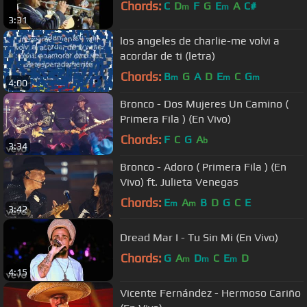
Chords:
C
D
F
G
E
A
C#
m
m
3:31
los angeles de charlie-me volvi a
acordar de ti (letra)
Chords:
B
G
A
D
E
C
G
m
m
m
4:00
Bronco - Dos Mujeres Un Camino (
Primera Fila ) (En Vivo)
Chords:
F
C
G
A
b
3:34
Bronco - Adoro ( Primera Fila ) (En
Vivo) ft. Julieta Venegas
Chords:
E
A
B
D
G
C
E
m
m
3:42
Dread Mar I - Tu Sin Mi (En Vivo)
Chords:
G
A
D
C
E
D
m
m
m
4:15
Vicente Fernández - Hermoso Cariño